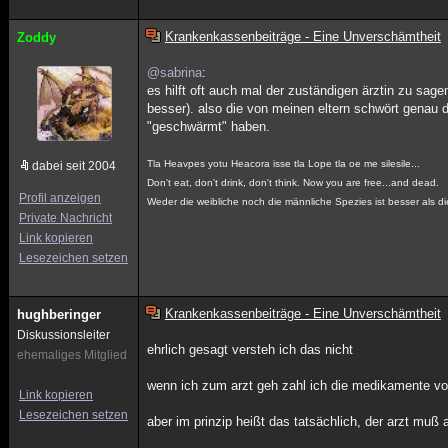
Krankenkassenbeiträge - Eine Unverschämtheit
Zoddy
@sabrina
:
es hilft oft auch mal der zuständigen ärztin zu sag
besser). also die von meinen eltern schwört genau 
"geschwärmt" haben.
Tla Heavpes yotu Heacora isse tla Lope tla oe me silesile...
dabei seit 2004
Don't eat, don't drink, don't think. Now you are free...and dead.
Profil anzeigen
Weder die weibliche noch die männliche Spezies ist besser als di
Private Nachricht
Link kopieren
Lesezeichen setzen
Krankenkassenbeiträge - Eine Unverschämtheit
hughberinger
Diskussionsleiter
ehrlich gesagt versteh ich das nicht
ehemaliges Mitglied
wenn ich zum arzt geh zahl ich die medikamente voll
Link kopieren
Lesezeichen setzen
aber im prinzip heißt das tatsächlich, der arzt muß