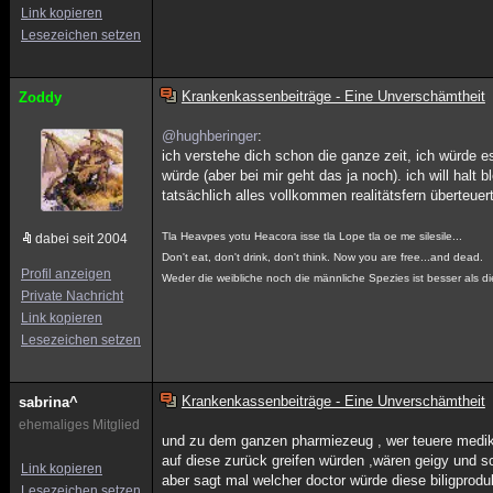
Link kopieren
Lesezeichen setzen
Krankenkassenbeiträge - Eine Unverschämtheit
Zoddy
@hughberinger
:
ich verstehe dich schon die ganze zeit, ich würde 
würde (aber bei mir geht das ja noch). ich will halt
tatsächlich alles vollkommen realitätsfern überteue
Tla Heavpes yotu Heacora isse tla Lope tla oe me silesile...
dabei seit 2004
Don't eat, don't drink, don't think. Now you are free...and dead.
Profil anzeigen
Weder die weibliche noch die männliche Spezies ist besser als di
Private Nachricht
Link kopieren
Lesezeichen setzen
Krankenkassenbeiträge - Eine Unverschämtheit
sabrina^
ehemaliges Mitglied
und zu dem ganzen pharmiezeug , wer teuere medikamn
auf diese zurück greifen würden ,wären geigy und s
Link kopieren
aber sagt mal welcher doctor würde diese biligpro
Lesezeichen setzen