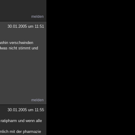
melden
30.01.2005 um 11:51
dwohin verschwinden
endwas nicht stimmt und
melden
30.01.2005 um 11:55
 ratipharm und wenn alle
mlich mit der pharmazie