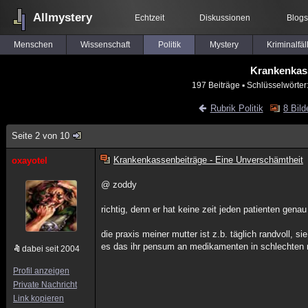
Allmystery
Echtzeit
Diskussionen
Blogs
Menschen
Wissenschaft
Politik
Mystery
Kriminalfäl
Krankenkass
197 Beiträge
▪ Schlüsselwörter
Rubrik Politik
8 Bild
Seite 2 von 10
Krankenkassenbeiträge - Eine Unverschämtheit
oxayotel
@ zoddy
richtig, denn er hat keine zeit jeden patienten gena
die praxis meiner mutter ist z.b. täglich randvoll, 
es das ihr pensum an medikamenten in schlechten 
dabei seit 2004
Profil anzeigen
Private Nachricht
Link kopieren