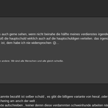
es auch gerne sehen, wenn nicht beinahe die hälfte meines verdienstes irgen
 bloß die hauptschuld wirklich auch auf die hauptschuldigen verteilen. das irg
rt ist, dem habe ich nie widersprochen
...
e andere. Wir sind alle Menschen und alle gleich scheiße.
te bezahlt ist selber schuld , es gibt die billigere variante von hexal ,oder
chering am arsch der welt .
dukte aufschreiben , keiner dennn diese verdammten schweinhunde arbeiten nä