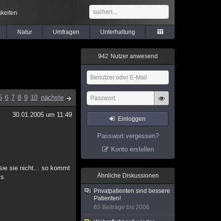
keiten
Natur
Umfragen
Unterhaltung
9
4
2
Nutzer anwesend
5
6
7
8
9
10
nächste
30.01.2005 um 11:49
Einloggen
Passwort vergessen?
Konto erstellen
 sie sie nicht... so kommt
Ähnliche Diskussionen
ss
Privatpatienten sind bessere
Patienten!
65 Beiträge bis 2006