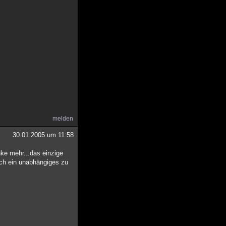
melden
30.01.2005 um 11:58
ke mehr...das einzige
ich ein unabhängiges zu