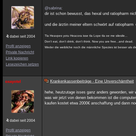
@sabrina
:
dir ist schon bewusst, das hexal und ratiopharm nic
und die ärztin meiner eltern schwört auf ratiopharm
Tla Heavpes yotu Heacora isse tla Lope tla oe me silesile...
dabei seit 2004
Don't eat, don't drink, don't think. Now you are free...and dead.
Profil anzeigen
Weder die weibliche noch die männliche Spezies ist besser als di
Private Nachricht
Link kopieren
Lesezeichen setzen
Krankenkassenbeiträge - Eine Unverschämtheit
oxayotel
hehe, heutzutage isses ganz anders geworden, wir
was wir jetzt von denen bekommen ist die computer
kaufen kostet etwa 2000€ anschaffung und dann noc
dabei seit 2004
Profil anzeigen