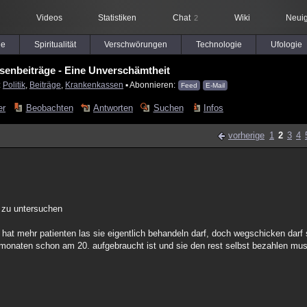
Videos
Statistiken
Chat
Wiki
Neuig
2
le
Spiritualität
Verschwörungen
Technologie
Ufologie
enbeiträge - Eine Unverschämtheit
:
Politik
,
Beiträge
,
Krankenkassen
▪ Abonnieren:
Feed
E-Mail
er
Beobachten
Antworten
Suchen
Infos
vorherige
1
2
3
4
u zu untersuchen
sie hat mehr patienten las sie eigentlich behandeln darf, doch wegschicken darf
monaten schon am 20. aufgebraucht ist und sie den rest selbst bezahlen mu