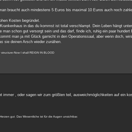
 man braucht auch mindestens 5 Euros bis maximal 10 Euros auch noch zahl
hohen Kosten begründet.
as Krankenhaus in das du kommst ist total verschlampt. Dein Leben hängt un
 man schon gut versorgt sein und das darf, finde ich, ruhig ein paar hundert
kommt man ja mit Glück garnicht in den Operationssaal, aber wenn doch, wirst
as sie deinen Arsch wieder zunähen.
my structure-Now I shall REIGN IN BLOOD
gibt immer , oder sagen wir zum größten teil, ausweichmöglichkeiten auf ein k
Herzen gut. Das Wesentliche ist für die Augen unsichtbar.