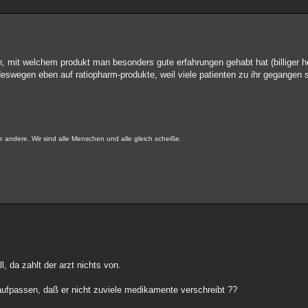
en, mit welchem produkt man besonders gute erfahrungen gehabt hat (billiger he
deswegen eben auf ratiopharm-produkte, weil viele patienten zu ihr gegangen
e andere. Wir sind alle Menschen und alle gleich scheiße.
, da zahlt der arzt nichts von.
 aufpassen, daß er nicht zuviele medikamente verschreibt ??