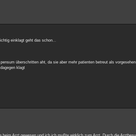
ichtig einklagt geht das schon...
r pensum überschritten aht, da sie aber mehr patienten betreut als vorgesehen
 dagegen klagt
nie beim Arzt gewesen und ich ich mußte wirklich zum Arzt. Durch die Arztbesu