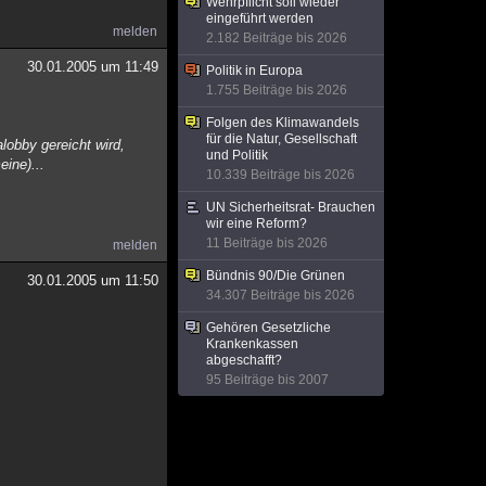
Wehrpflicht soll wieder
eingeführt werden
melden
2.182 Beiträge bis 2026
30.01.2005 um 11:49
Politik in Europa
1.755 Beiträge bis 2026
Folgen des Klimawandels
für die Natur, Gesellschaft
alobby gereicht wird,
und Politik
ine)...
10.339 Beiträge bis 2026
UN Sicherheitsrat- Brauchen
wir eine Reform?
11 Beiträge bis 2026
melden
Bündnis 90/Die Grünen
30.01.2005 um 11:50
34.307 Beiträge bis 2026
Gehören Gesetzliche
Krankenkassen
abgeschafft?
95 Beiträge bis 2007