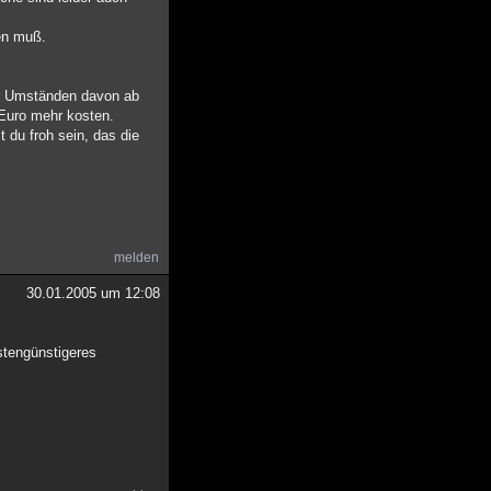
en muß.
ter Umständen davon ab
 Euro mehr kosten.
 du froh sein, das die
melden
30.01.2005 um 12:08
ostengünstigeres