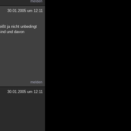
melden
30.01.2005 um 12:11
ißt ja nicht unbedingt
 sind und davon
melden
30.01.2005 um 12:11