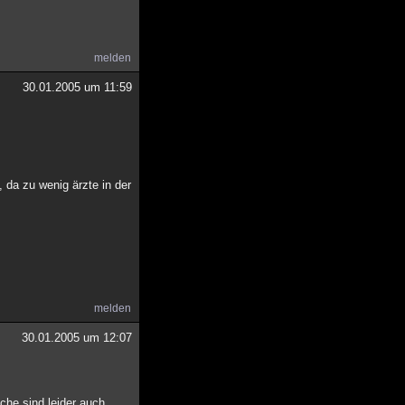
melden
30.01.2005 um 11:59
, da zu wenig ärzte in der
melden
30.01.2005 um 12:07
che sind leider auch