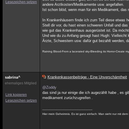
Lesezeichen setzen
andere Arztkosten/Medikamente usw. angefallen.
Ist schon blöd, wenn man für ein Medikament, das
In Krankenhäusern finde ich zum Teil diese etwas 
Stell dir vor, du hast einen schweren Unfall und d
wie gut das Krankenhaus ausgerüstet ist. Da möchte
Und wie du zu Anfang gesagt hast Hugh: Vielleicht 
Ärzte, Schwestern usw. dafür gut bezahlt werden, d
Raining Blood-From a lacerated sky-Bleeding its Horror-Create 
Krankenkassenbeiträge - Eine Unverschämtheit
sabrina^
ehemaliges Mitglied
@Zoddy
das sind ja nur einige die ich augezählt habe , es 
Link kopieren
medikament zurüchzugreifen .
Lesezeichen setzen
_____________________________
Hier mein Geheimnis. Es ist ganz einfach: Man sieht nur mit dem 