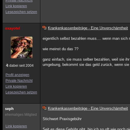
Private Nachricht
Link kopieren
Lesezeichen setzen
Krankenkassenbeiträge - Eine Unverschämtheit
oxayotel
eigentlich selbst bezahlen muss.... wenn man sich r
wie meinst du das ??
ganz einfach, sie muss selber bezahlen, weil sie ih
umgebung, bekommt sie das geld zurück, wenn sie
dabei seit 2004
Profil anzeigen
Private Nachricht
Link kopieren
Lesezeichen setzen
Krankenkassenbeiträge - Eine Unverschämtheit
seph
ehemaliges Mitglied
Stichwort Praxisgebühr
Link kopieren
Seit es diese Gebühr gibt, bin ich so oft wie noch 