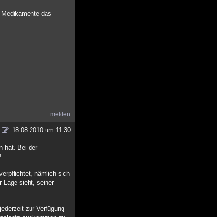
n" Medikamente das
melden
18.08.2010 um 11:30
n hat. Bei der
!
erpflichtet, nämlich sich
 Lage sieht, seiner
jederzeit zur Verfügung