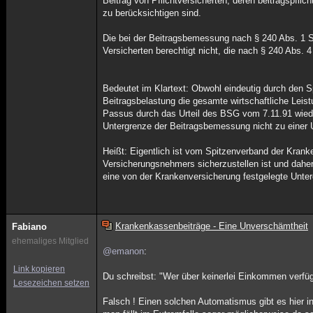
Beitrag von Pflichtversicherten, deren beitragspflic
zu berücksichtigen sind.
Die bei der Beitragsbemessung nach § 240 Abs. 1 Sa
Versicherten berechtigt nicht, die nach § 240 Abs.
Bedeutet im Klartext: Obwohl eindeutig durch den S
Beitragsbelastung die gesamte wirtschaftliche Leist
Passus durch das Urteil des BSG vom 7.11.91 wiede
Untergrenze der Beitragsbemessung nicht zu einer U
Heißt: Eigentlich ist vom Spitzenverband der Kranke
Versicherungsnehmers sicherzustellen ist und daher
eine von der Krankenversicherung festgelegte Unter
Krankenkassenbeiträge - Eine Unverschämtheit
Fabiano
ehemaliges Mitglied
@emanon
:
Link kopieren
Du schreibst: "Wer über keinerlei Einkommen verfügt
Lesezeichen setzen
Falsch ! Einen solchen Automatismus gibt es hier in