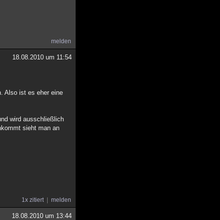
melden
18.08.2010 um 11:54
 Also ist es eher eine
und wird ausschließlich
achkommt sieht man an
1x zitiert
melden
18.08.2010 um 13:44