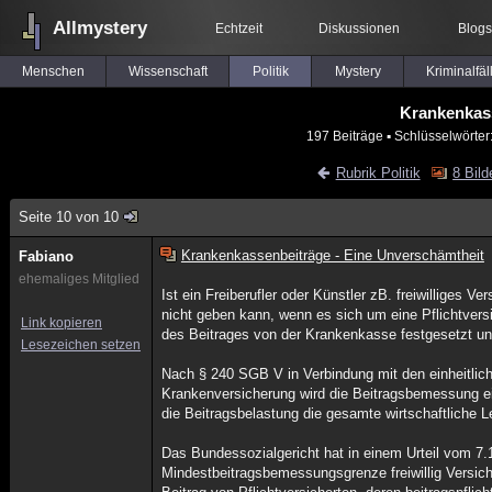
Allmystery
Echtzeit
Diskussionen
Blogs
Menschen
Wissenschaft
Politik
Mystery
Kriminalfäl
Krankenkass
197 Beiträge
▪ Schlüsselwörter
Rubrik Politik
8 Bild
Seite 10 von 10
Krankenkassenbeiträge - Eine Unverschämtheit
Fabiano
ehemaliges Mitglied
Ist ein Freiberufler oder Künstler zB. freiwilliges V
nicht geben kann, wenn es sich um eine Pflichtver
Link kopieren
des Beitrages von der Krankenkasse festgesetzt un
Lesezeichen setzen
Nach § 240 SGB V in Verbindung mit den einheitlich
Krankenversicherung wird die Beitragsbemessung ei
die Beitragsbelastung die gesamte wirtschaftliche Le
Das Bundessozialgericht hat in einem Urteil vom 7
Mindestbeitragsbemessungsgrenze freiwillig Versiche