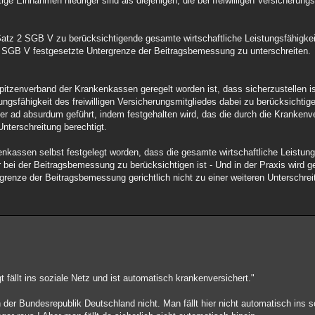
htige Einnahmen niedriger sind als diejenigen, die bei freiwilligen Versicherun
tz 2 SGB V zu berücksichtigende gesamte wirtschaftliche Leistungsfähigkeit 
 4 SGB V festgesetzte Untergrenze der Beitragsbemessung zu unterschreiten.
pitzenverband der Krankenkassen geregelt worden ist, dass sicherzustellen is
ungsfähigkeit des freiwilligen Versicherungsmitgliedes dabei zu berücksichtig
r ad absurdum geführt, indem festgehalten wird, das die durch die Krankenve
nterschreitung berechtigt.
nkassen selbst festgelegt worden, dass die gesamte wirtschaftliche Leistungsf
 bei der Beitragsbemessung zu berücksichtigen ist - Und in der Praxis wird g
grenze der Beitragsbemessung gerichtlich nicht zu einer weiteren Unterschrei
 fällt ins soziale Netz und ist automatisch krankenversichert."
 der Bundesrepublik Deutschland nicht. Man fällt hier nicht automatisch ins 