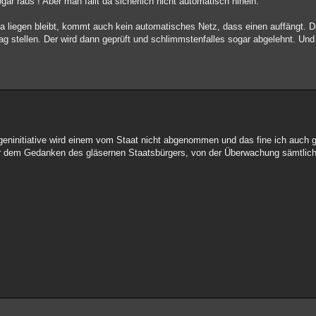
ar raus ! Aber man fällt da sicherlich nicht automatisch hinein.
da liegen bleibt, kommt auch kein automatisches Netz, dass einen auffängt.
g stellen. Der wird dann geprüft und schlimmstenfalles sogar abgelehnt. Und 
eninitiative wird einem vom Staat nicht abgenommen und das fine ich auch g
or dem Gedanken des gläsernen Staatsbürgers, von der Überwachung sämtliche