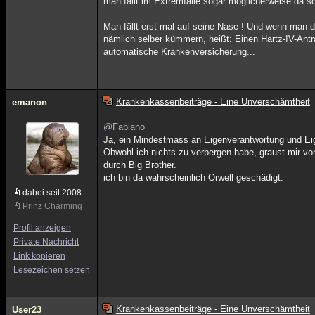
man fällt im Extremfalle sogar möglicherweise da sog
Man fällt erst mal auf seine Nase ! Und wenn man 
nämlich selber kümmern, heißt: Einen Hartz-IV-Antra
automatische Krankenversicherung...
Krankenkassenbeiträge - Eine Unverschämtheit
emanon
@Fabiano
Ja, ein Mindestmass an Eigenverantwortung und Eig
Obwohl ich nichts zu verbergen habe, graust mir v
durch Big Brother.
ich bin da wahrscheinlich Orwell geschädigt.
dabei seit 2008
Prinz Charming
Profil anzeigen
Private Nachricht
Link kopieren
Lesezeichen setzen
Krankenkassenbeiträge - Eine Unverschämtheit
User23