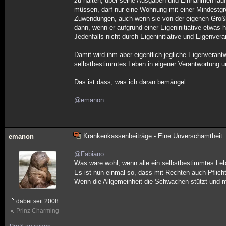
zu halten, über seine Ausgaben und Einnahmen lau
müssen, darf nur eine Wohnung mit einer Mindestg
Zuwendungen, auch wenn sie von der eigenen Großm
dann, wenn er aufgrund einer Eigeninitiative etwas
Jedenfalls nicht durch Eigeninitiative und Eigenver
Damit wird ihm aber eigentlich jegliche Eigenveran
selbstbestimmtes Leben in eigener Verantwortung und
Das ist dass, was ich daran bemängel.
@emanon
Krankenkassenbeiträge - Eine Unverschämtheit
emanon
@Fabiano
Was wäre wohl, wenn alle ein selbstbestimmtes Leb
Es ist nun einmal so, dass mit Rechten auch Pflich
Wenn die Allgemeinheit die Schwachen stützt und m
dabei seit 2008
Prinz Charming