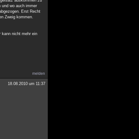
Regelsatz auskommen zu
em und wo auch immer
abgezogen. Erst Recht
ünen Zweig kommen.
r kann nicht mehr ein
melden
18.08.2010 um 11:37