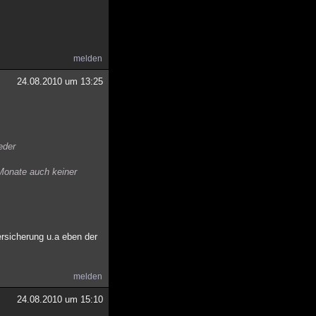
melden
24.08.2010 um 13:25
eder
 Monate auch keiner
ersicherung u.a eben der
melden
24.08.2010 um 15:10