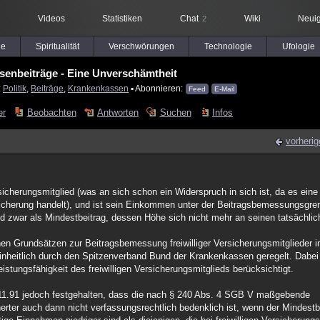
Videos
Statistiken
Chat
Wiki
Neuig
2
le
Spiritualität
Verschwörungen
Technologie
Ufologie
enbeiträge - Eine Unverschämtheit
:
Politik
,
Beiträge
,
Krankenkassen
▪ Abonnieren:
Feed
E-Mail
er
Beobachten
Antworten
Suchen
Infos
vorherig
ersicherungsmitglied (was an sich schon ein Widerspruch in sich ist, da es eine
sicherung handelt), und ist sein Einkommen unter der Beitragsbemessungsgre
d zwar als Mindestbeitrag, dessen Höhe sich nicht mehr an seinen tatsächl
en Grundsätzen zur Beitragsbemessung freiwilliger Versicherungsmitglieder i
nheitlich durch den Spitzenverband Bund der Krankenkassen geregelt. Dabei i
istungsfähigkeit des freiwilligen Versicherungsmitglieds berücksichtigt.
.11.91 jedoch festgehalten, dass die nach § 240 Abs. 4 SGB V maßgebende
rter auch dann nicht verfassungsrechtlich bedenklich ist, wenn der Mindestbe