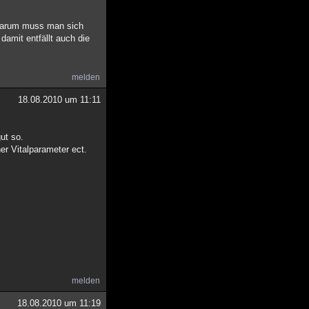
 Darum muss man sich
damit entfällt auch die
melden
18.08.2010 um 11:11
ut so.
r Vitalparameter ect.
melden
18.08.2010 um 11:19