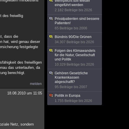
gsmitgliedern mindestens
Wehrpflicht soll wieder
eingeführt werden
2.182 Beiträge bis 2026
des freiwillig
Privatpatienten sind bessere
Patienten!
65 Beiträge bis 2006
t, dass die
Bündnis 90/Die Grünen
en hat, wird genau dieser
34.307 Beiträge bis 2026
rsicherung festgelegte
Folgen des Klimawandels
für die Natur, Gesellschaft
und Politik
ähigkeit des freiwilligen
10.329 Beiträge bis 2026
enau das unterlaufen, da
tung berechtigt.
Gehören Gesetzliche
Krankenkassen
abgeschafft?
melden
95 Beiträge bis 2007
18.08.2010 um 11:05
Politik in Europa
1.755 Beiträge bis 2026
soziale Netz, sondern