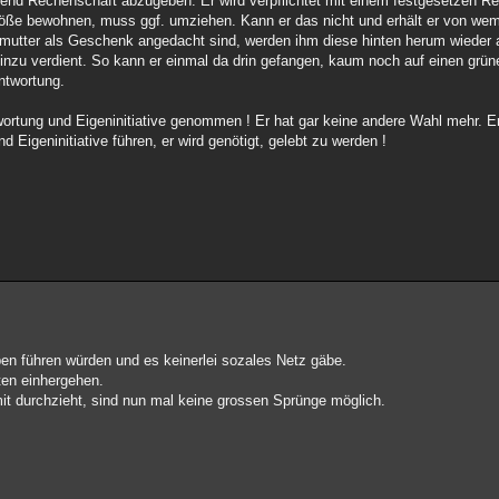
fend Rechenschaft abzugeben. Er wird verpflichtet mit einem festgesetzen 
röße bewohnen, muss ggf. umziehen. Kann er das nicht und erhält er von w
utter als Geschenk angedacht sind, werden ihm diese hinten herum wieder 
 hinzu verdient. So kann er einmal da drin gefangen, kaum noch auf einen gr
antwortung.
twortung und Eigeninitiative genommen ! Er hat gar keine andere Wahl mehr. E
 Eigeninitiative führen, er wird genötigt, gelebt zu werden !
en führen würden und es keinerlei sozales Netz gäbe.
ten einhergehen.
it durchzieht, sind nun mal keine grossen Sprünge möglich.