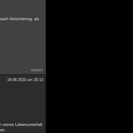
e nach Versicherung, als
melden
18.08.2010 um 20:13
ch seinen Lebensunterhalt
gen.