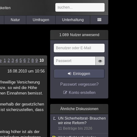
keiten
Natur
Umfragen
Unterhaltung
1
.
0
8
9
Nutzer anwesend
e
1
2
3
4
5
6
7
8
9
10
18.08.2010 um 10:56
Einloggen
 frewillige Versicherung
Passwort vergessen?
nze, so wird die Höhe
Konto erstellen
ichen Einnahmen bemisst.
nnerhalb der gesetzlichen
Ähnliche Diskussionen
st sicherzustellen, dass
UN Sicherheitsrat- Brauchen
wir eine Reform?
11 Beiträge bis 2026
itrag höher ist als der