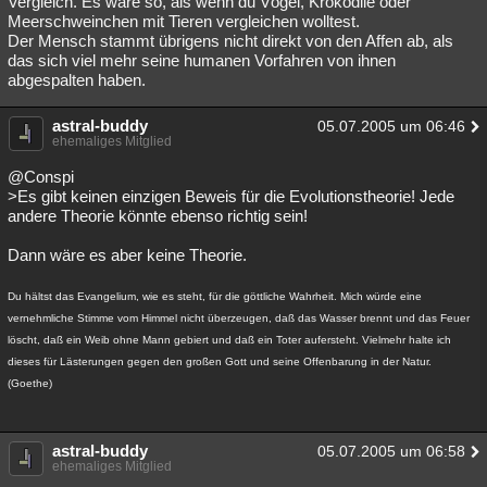
Vergleich. Es wäre so, als wenn du Vögel, Krokodile oder
Meerschweinchen mit Tieren vergleichen wolltest.
Besucht
Teilgenommen
Alle
Neue
Geschlossen
Der Mensch stammt übrigens nicht direkt von den Affen ab, als
das sich viel mehr seine humanen Vorfahren von ihnen
Lesenswert
Schlüsselwörter
abgespalten haben.
astral-buddy
05.07.2005 um 06:46
ehemaliges Mitglied
@Conspi
>Es gibt keinen einzigen Beweis für die Evolutionstheorie! Jede
andere Theorie könnte ebenso richtig sein!
Dann wäre es aber keine Theorie.
Du hältst das Evangelium, wie es steht, für die göttliche Wahrheit. Mich würde eine
vernehmliche Stimme vom Himmel nicht überzeugen, daß das Wasser brennt und das Feuer
löscht, daß ein Weib ohne Mann gebiert und daß ein Toter aufersteht. Vielmehr halte ich
dieses für Lästerungen gegen den großen Gott und seine Offenbarung in der Natur.
(Goethe)
astral-buddy
05.07.2005 um 06:58
ehemaliges Mitglied