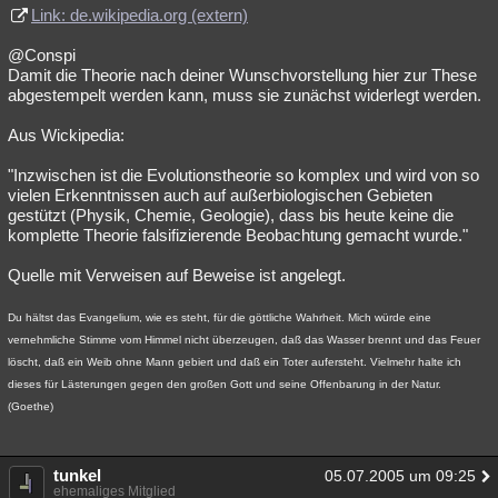
Link: de.wikipedia.org (extern)
@Conspi
Damit die Theorie nach deiner Wunschvorstellung hier zur These
abgestempelt werden kann, muss sie zunächst widerlegt werden.
Aus Wickipedia:
"Inzwischen ist die Evolutionstheorie so komplex und wird von so
vielen Erkenntnissen auch auf außerbiologischen Gebieten
gestützt (Physik, Chemie, Geologie), dass bis heute keine die
komplette Theorie falsifizierende Beobachtung gemacht wurde."
Quelle mit Verweisen auf Beweise ist angelegt.
Du hältst das Evangelium, wie es steht, für die göttliche Wahrheit. Mich würde eine
vernehmliche Stimme vom Himmel nicht überzeugen, daß das Wasser brennt und das Feuer
löscht, daß ein Weib ohne Mann gebiert und daß ein Toter aufersteht. Vielmehr halte ich
dieses für Lästerungen gegen den großen Gott und seine Offenbarung in der Natur.
(Goethe)
tunkel
05.07.2005 um 09:25
ehemaliges Mitglied