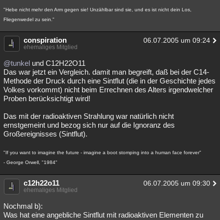
"Hebe nicht mehr den Arm gegen sie! Unzählbar sind sie, und es ist nicht dein Los,
Fliegenwedel zu sein."
conspiration
06.07.2005 um 09:24
ehemaliges Mitglied
@tunkel
und C12H22O11
Das war jetzt ein Vergleich. damit man begreift, daß bei der C14-
Methode der Druck durch eine Sintflut (die in der Geschichte jedes
Volkes vorkommt) nicht beim Errechnen des Alters irgendwelcher
Proben berücksichtigt wird!
Das mit der radioaktiven Strahlung war natürlich nicht
ernstgemeint und bezog sich nur auf die Ignoranz des
Großereignisses (Sintflut).
"If you want to imagine the future - imagine a boot stomping into a human face forever"
- George Orwell, "1984"
c12h22o11
06.07.2005 um 09:30
ehemaliges Mitglied
Nochmal b):
Was hat eine angebliche Sintflut mit radioaktiven Elementen zu