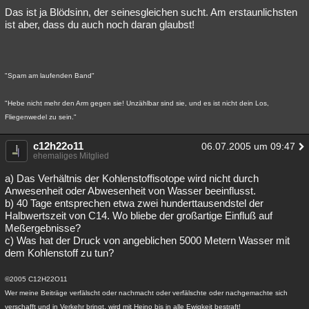
Das ist ja Blödsinn, der seinesgleichen sucht. Am erstaunlichsten
ist aber, dass du auch noch daran glaubst!
"Spam am laufenden Band"
"Hebe nicht mehr den Arm gegen sie! Unzählbar sind sie, und es ist nicht dein Los,
Fliegenwedel zu sein."
c12h22o11
06.07.2005 um 09:47
ehemaliges Mitglied
a) Das Verhältnis der Kohlenstoffisotope wird nicht durch
Anwesenheit oder Abwesenheit von Wasser beeinflusst.
b) 40 Tage entsprechen etwa zwei hunderttausendstel der
Halbwertszeit von C14. Wo bliebe der großartige Einfluß auf
Meßergebnisse?
c) Was hat der Druck von angeblichen 5000 Metern Wasser mit
dem Kohlenstoff zu tun?
©2005 C12H22O11
Wer meine Beiträge verfälscht oder nachmacht oder verfälschte oder nachgemachte sich
verschafft und in Verkehr bringt, wird mit Heino bis in alle Ewigkeit bestraft!