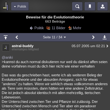
Politik
Bereiche
Beweise für die Evolutionstheorie
663 Beiträge
Echtzeit
Diskussionen
Blogs
Videos
Statistiken
Politik
11 Bilder
Mehr
Chat
Wiki
Neuigkeiten
2
Seite
11
/ 34
meine Rubriken
astral-buddy
05.07.2005 um 02:21
Menschen
Wissenschaft
Politik
Mystery
Kriminalfälle
ehemaliges Mitglied
Spiritualität
Verschwörungen
Technologie
Ufologie
@aniki
>kannst du auch normal diskutieren nur weil du dänkst affen seien
deine vorfahren must du dich hier nicht wie einer verhalten
Natur
Umfragen
Unterhaltung
weitere Rubriken
Das was du geschrieben hast, werte ich als weiteren Beleg der
Evolutionstheorie und der absurden Arroganz, sich für etwas
Philosophie
Träume
Orte
Esoterik
Literatur
"anderes" zu halten. Wenn wir wirklich etwas vollkommen anderes
als Tiere sein müssten, dann hätten wir eine andere Zellstruktur.
Astronomie
Helpdesk
Gruppen
Gaming
Filme
Die ist jedoch absolut identisch mit allen mehrzellig, tierischen
Lebewesen.
Musik
Clash
Verbesserungen
Allmystery
English
Der Unterschied zwischen Tier und Pflanze ist zulässig. Der
Unterschied zwischen Mensch und Tier aber ein paradoxer
Übersichten