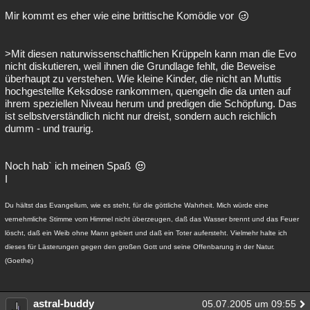
Mir kommt es eher wie eine brittische Komödie vor
>Mit diesen naturwissenschaftlichen Krüppeln kann man die Evo
nicht diskutieren, weil ihnen die Grundlage fehlt, die Beweise
überhaupt zu verstehen. Wie kleine Kinder, die nicht an Muttis
hochgestellte Keksdose rankommen, quengeln die da unten auf
ihrem speziellen Niveau herum und predigen die Schöpfung. Das
ist selbstverständlich nicht nur dreist, sondern auch reichlich
dumm - und traurig.
Noch hab` ich meinen Spaß
I
Du hältst das Evangelium, wie es steht, für die göttliche Wahrheit. Mich würde eine
vernehmliche Stimme vom Himmel nicht überzeugen, daß das Wasser brennt und das Feuer
löscht, daß ein Weib ohne Mann gebiert und daß ein Toter aufersteht. Vielmehr halte ich
dieses für Lästerungen gegen den großen Gott und seine Offenbarung in der Natur.
(Goethe)
astral-buddy
05.07.2005 um 09:55