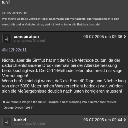
tun?
©2005 C12H22O11
Wer meine Beiträge verfälscht oder nachmacht oder verfälschte oder nachgemachte sich
verschafft und in Verkehr bringt, wird mit Heino bis in alle Ewigkeit bestraft!
conspiration
06.07.2005 um 09:36
ehemaliges Mitglied
@c12h22o11
Nichts, aber die Sintflut hat mit der C-14-Methode zu tun, da der
dadurch entstandene Druck niemals bei der Altersbemessung
berücksichtigt wird. Die C-14-Methode liefert also meist nur vage
Vermutungen!
Wenn berücksichtigt würde, daß die Erde 40 Tage und Nächte lang
von einer 5000 Meter hohen Wasserschicht bedeckt war, würden
sich die Meßergebnisse deutlich nach unten korrigieren müssen!
"If you want to imagine the future - imagine a boot stomping into a human face forever"
- George Orwell, "1984"
tunkel
06.07.2005 um 09:44
ehemaliges Mitglied