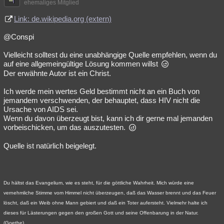
ehemaliges Mitglied
Link: de.wikipedia.org (extern)
@Conspi
Vielleicht solltest du eine unabhängige Quelle empfehlen, wenn du
auf eine allgemeingültige Lösung kommen willst
Der erwähnte Autor ist ein Christ.
Ich werde mein wertes Geld bestimmt nicht an ein Buch von
jemandem verschwenden, der behauptet, dass HIV nicht die
Ursache von AIDS sei.
Wenn du davon überzeugt bist, kann ich dir gerne mal jemanden
vorbeischicken, um das auszutesten.
Quelle ist natürlich beigelegt.
Du hältst das Evangelium, wie es steht, für die göttliche Wahrheit. Mich würde eine
vernehmliche Stimme vom Himmel nicht überzeugen, daß das Wasser brennt und das Feuer
löscht, daß ein Weib ohne Mann gebiert und daß ein Toter aufersteht. Vielmehr halte ich
dieses für Lästerungen gegen den großen Gott und seine Offenbarung in der Natur.
(Goethe)