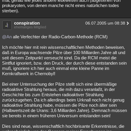
mal, genau wie jedes andere lebewesen auch (abgesehen von
prokaryoten, von denen manche nicht eines natürlichen todes
sterben).
conspiration
06.07.2005 um 08:38
ehemaliges Mitglied
@An
alle Verfechter der Radio-Carbon-Methode (RCM)
Ich möchte hier mit rein wissenschaftlichen Methoden beweisen,
daß in Europa wachsende Pilze über 100 Milliarden Jahre alt und
seit diesem Zeitpunkt verseucht sind. Da die RCM meist die
Sintflut ignoriert, bzw. den Druck, der durch diese entstanden sein
muß, ignoriere ich hier auch einmal eine kleine Panne im
Kernkraftwerk in Chernobyl!
Bei einer Untersuchung der Pilze stellt sich eine übermäßige
radioaktive Strahlung heraus, die mih dazu veranlaßt, in der
Geschichte bis zum Entstehen radioaktiver Strahlung
zurückzugehen. Da ich allerdings beim Urknall noch nicht genug
radioaktive Strahlung habe, müssen die Pilze noch älter sein
(Halbwertszeit de Urans: 3,6 Milliarden Jahre). Demnach müssen
sie bereits in einem früheren Universum entstanden sein!
Dies sind neue, wissenschaftlich hochbrisante Erkenntnisse, die