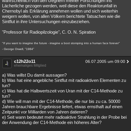
wahrscheinlich von den Gegnern meiner Forschungen ins
Lächerliche gezogen werden, weil diese den Reaktorunfall in
Chernobyl als Erklärung annehmen wollen und sich weiterhin
weigern wollen, von allen Völkern berichtete Tatsachen wie die
Sintflut in ihre Untersuchungen einzubeziehen.
"Professor für Radiopilzologie", C. O. N. Spiration
"If you want to imagine the future - imagine a boot stomping into a human face forever"
- George Orwell, "1984"
c12h22o11
06.07.2005 um 09:00
ehemaliges Mitglied
a) Was willst Du damit aussagen?
b) Was hat eine angebliche Sintflut mit radioaktiven Elementen zu
tun?
c) Was hat die Halbwertszeit von Uran mit der C14-Methode zu
tun?
d) Wie will man mit der C14-Methode, die nur bis zu ca. 50000
Jahren brauchbare Ergebnisse liefert, etwas ernsthaft auf einen
Zeitpunkt vor Milliarden von Jahren datieren?
e) Seit wann bedeutet mehr radioaktive Strahlung in der Probe bei
der Anwendung der C14-Methode ein höheres Alter?