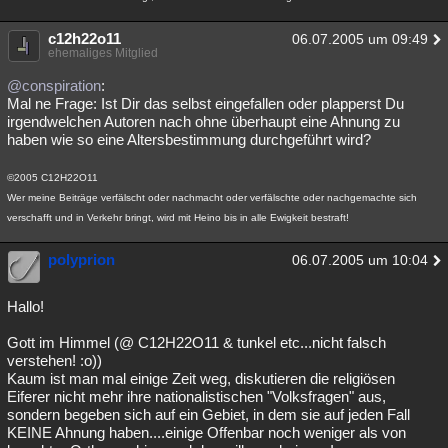
c12h22o11
06.07.2005 um 09:49
ehemaliges Mitglied
@conspiration
:
Mal ne Frage: Ist Dir das selbst eingefallen oder plapperst Du
irgendwelchen Autoren nach ohne überhaupt eine Ahnung zu
haben wie so eine Altersbestimmung durchgeführt wird?
©2005 C12H22O11
Wer meine Beiträge verfälscht oder nachmacht oder verfälschte oder nachgemachte sich
verschafft und in Verkehr bringt, wird mit Heino bis in alle Ewigkeit bestraft!
polyprion
06.07.2005 um 10:04
Hallo!
Gott im Himmel (@ C12H22O11 & tunkel etc...nicht falsch
verstehen! :o))
Kaum ist man mal einige Zeit weg, diskutieren die religiösen
Eiferer nicht mehr ihre nationalistischen "Volksfragen" aus,
sondern begeben sich auf ein Gebiet, in dem sie auf jeden Fall
KEINE Ahnung haben....einige Offenbar noch weniger als von