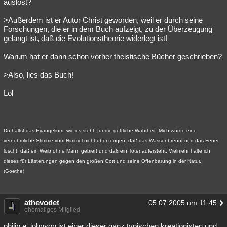
auslöst?
>Außerdem ist er Autor Christ geworden, weil er durch seine
Forschungen, die er in dem Buch aufzeigt, zu der Überzeugung
gelangt ist, daß die Evolutionstheorie widerlegt ist!
Warum hat er dann schon vorher theistische Bücher geschrieben?
>Also, lies das Buch!
Lol
Du hältst das Evangelium, wie es steht, für die göttliche Wahrheit. Mich würde eine
vernehmliche Stimme vom Himmel nicht überzeugen, daß das Wasser brennt und das Feuer
löscht, daß ein Weib ohne Mann gebiert und daß ein Toter aufersteht. Vielmehr halte ich
dieses für Lästerungen gegen den großen Gott und seine Offenbarung in der Natur.
(Goethe)
athevodet
05.07.2005 um 11:45
ehemaliges Mitglied
philip e. johnson ist einer dieser ganz typischen kreationisten und