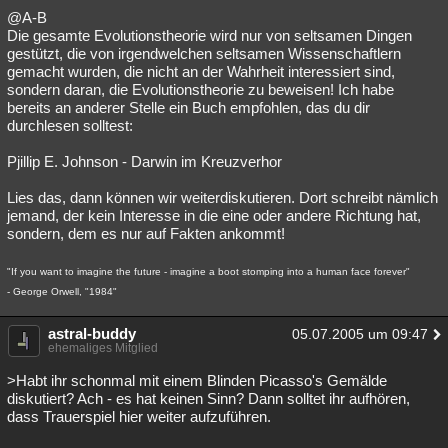
@A-B
Die gesamte Evolutionstheorie wird nur von seltsamen Dingen
gestützt, die von irgendwelchen seltsamen Wissenschaftlern
gemacht wurden, die nicht an der Wahrheit interessiert sind,
sondern daran, die Evolutionstheorie zu beweisen! Ich habe
bereits an anderer Stelle ein Buch empfohlen, das du dir
durchlesen solltest:
Pjillip E. Johnson - Darwin im Kreuzverhor
Lies das, dann können wir weiterdiskutieren. Dort schreibt nämlich
jemand, der kein Interesse in die eine oder andere Richtung hat,
sondern, dem es nur auf Fakten ankommt!
"If you want to imagine the future - imagine a boot stomping into a human face forever"
- George Orwell, "1984"
astral-buddy
05.07.2005 um 09:47
ehemaliges Mitglied
>Habt ihr schonmal mit einem Blinden Picasso's Gemälde
diskutiert? Ach - es hat keinen Sinn? Dann solltet ihr aufhören,
dass Trauerspiel hier weiter aufzuführen.