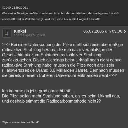
©2005 C12H22O11
Wer meine Beiträge verfälscht oder nachmacht oder verfälschte oder nachgemachte sich
verschafft und in Verkehr bringt, wird mit Heino bis in alle Ewigkeit bestraft!
tunkel
06.07.2005 um 09:06
ehemaliges Mitglied
>>> Bei einer Untersuchung der Pilze stellt sich eine übermäßige
radioaktive Strahlung heraus, die mih dazu veranlaßt, in der
Geschichte bis zum Entstehen radioaktiver Strahlung
zurückzugehen. Da ich allerdings beim Urknall noch nicht genug
radioaktive Strahlung habe, müssen die Pilze noch älter sein
(Halbwertszeit de Urans: 3,6 Milliarden Jahre). Demnach müssen
sie bereits in einem früheren Universum entstanden sein! <<<
Ich komme da jetzt grad garnicht mit....
Die Pilze sollen mehr Strahlung haben, als es beim Urknall gab,
und deshalb stimmt die Radiocarbonmethode nicht??
"Spam am laufenden Band"