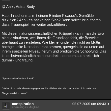
@ Aniki, Astral-Body
Habt ihr schonmal mit einem Blinden Picasso's Gemälde
diskutiert? Ach - es hat keinen Sinn? Dann solltet ihr aufhören,
dass Trauerspiel hier weiter aufzuführen.
Mit diesen naturwissenschaftlichen Krüppeln kann man die Evo
nicht diskutieren, weil ihnen die Grundlage fehlt, die Beweise
überhaupt zu verstehen. Wie kleine Kinder, die nicht an Muttis
hochgestellte Keksdose rankommen, quengeln die da unten auf
ihrem speziellen Niveau herum und predigen die Schöpfung. Das
ist selbstverständlich nicht nur dreist, sondern auch reichlich
dumm - und traurig.
"Spam am laufenden Band"
"Hebe nicht mehr den Arm gegen sie! Unzählbar sind sie, und es ist nicht dein Los,
Fliegenwedel zu sein."
conspiration
05.07.2005 um 09:43
ehemaliges Mitglied