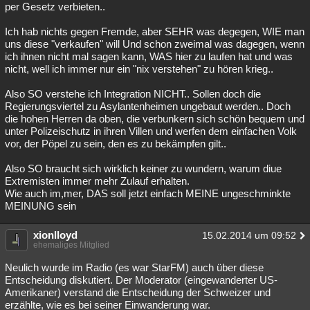
per Gesetz verbieten..
Ich hab nichts gegen Fremde, aber SEHR was degegen, WIE man
uns diese "verkaufen" will Und schon zweimal was dagegen, wenn
ich ihnen nicht mal sagen kann, WAS hier zu laufen hat und was
nicht, well ich immer nur ein "nix verstehen" zu hören krieg..
Also SO verstehe ich Integration NICHT.. Sollen doch die
Regierungsviertel zu Asylantenheimen ungebaut werden.. Doch
die hohen Herren da oben, die verbunkern sich schön bequem und
unter Polizeischutz in ihren Villen und werfen dem einfachen Volk
vor, der Pöpel zu sein, den es zu bekämpfen gilt..
Also SO braucht sich wirklich keiner zu wundern, warum diue
Extremisten immer mehr Zulauf erhalten.
Wie auch im,mer, DAS soll jetzt einfach MEINE ungeschminkte
MEINUNG sein
xionlloyd
15.02.2014 um 09:52
ehemaliges Mitglied
Neulich wurde im Radio (es war StarFM) auch über diese
Entscheidung diskutiert. Der Moderator (eingewanderter US-
Amerikaner) verstand die Entscheidung der Schweizer und
erzählte, wie es bei seiner Einwanderung war.