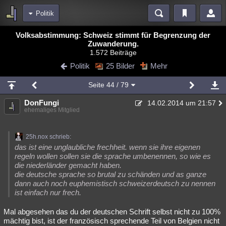
Politik
Bereiche
Volksabstimmung: Schweiz stimmt für Begrenzung der
Zuwanderung.
Echtzeit
Diskussionen
Blogs
Videos
Statistiken
1.572 Beiträge
Politik
25 Bilder
Mehr
Chat
Wiki
Neuigkeiten
2
meine Rubriken
Seite
44
/ 79
Menschen
Wissenschaft
Politik
Mystery
Kriminalfälle
DonFungi
14.02.2014 um 21:57
ehemaliges Mitglied
Spiritualität
Verschwörungen
Technologie
Ufologie
Natur
Umfragen
Unterhaltung
25h.nox schrieb:
das ist eine unglaubliche frechheit. wenn sie ihre eigenen
weitere Rubriken
regeln wollen sollen sie die sprache umbenennen, so wie es
die niederländer gemacht haben.
Philosophie
Träume
Orte
Esoterik
Literatur
die deutsche sprache so brutal zu schänden und as ganze
dann auch noch euphemistisch schweizerdeutsch zu nennen
Astronomie
Helpdesk
Gruppen
Gaming
Filme
ist einfach nur frech.
Musik
Clash
Verbesserungen
Allmystery
English
Mal abgesehen das du der deutschen Schrift selbst nicht zu 100%
mächtig bist, ist der französisch sprechende Teil von Belgien nicht
Übersichten