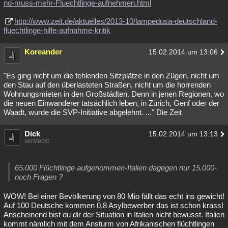
nd-muss-mehr-Fluechtlinge-aufnehmen.html
http://www.zeit.de/aktuelles/2013-10/lampedusa-deutschland-
fluechtlinge-hilfe-aufnahme-kritik
Koreander
15.02.2014 um 13:06
"Es ging nicht um die fehlenden Sitzplätze in den Zügen, nicht um
den Stau auf den überlasteten Straßen, nicht um die horrenden
Wohnungsmieten in den Großstädten. Denn in jenen Regionen, wo
die neuen Einwanderer tatsächlich leben, in Zürich, Genf oder der
Waadt, wurde die SVP-Initiative abgelehnt. ..." Die Zeit
Dick
15.02.2014 um 13:13
versteckt
65.000 Flüchtlinge aufgenommen-Italien dagegen nur 15.000-
noch Fragen ?
WOW! Bei einer Bevölkerung von 80 Mio fällt das echt ins gewicht!
Auf 100 Deutsche kommen 0,8 Asylbewerber das ist schon krass!
Anscheinend bist du dir der Situation in Italien nicht bewusst. Italien
kommt nämlich mit dem Ansturm von Afrikanischen flüchtlingen