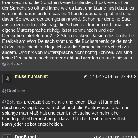
Frankreich und die Schotten keine Engländer. Brüskiere dich an
Besucht
Teilgenommen
Alle
Neue
Geschlossen
der Sprache so oft und lange wie du Lust und Laune hast dazu, es
wird nichts daran ändern das es 4 Landessprachen gibt und eine
davon Schweizerdeutsch genannt wird. Schon nur der eine Satz
Lesenswert
Schlüsselwörter
aus einem anderen Beitrag, die Schweizer können nicht mal ihre
eigene Muttersprache richtig, lässt schmunzeln und den
Deutschen Intellekt um 2 – 3 Stufen sinken. Da sich die Deutsche
Eitelkeit am Wort Deutsch stört und die Buchstabenfolge deutsch
als Volksgut sieht, schlage ich vor die Sprache in Helvetisch zu
ändern. Und nix von Muttersprache nicht richtig können. Wir sind
keine Deutschen, noch immer nicht und werden es auch nie sein
@25h.nox
muselhumanist
14.02.2014 um 22:40
@DonFungi
@25h.nox
provoziert gerne alle und jeden. Das ist für mich
durchaus witzig bzw. befruchtet auch die Kontroverse, aber nur
solange man Maß hält und damit nicht seine vermeintliche
Überlegenheit heraushängen lässt. Ob das bei ihm der Fall ist,
kann jeder selbst entscheiden.
DonFungi
15.02.2014 um 00:39