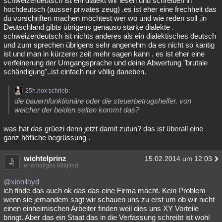
schweizerdeutsch ist ein dialekt wir lesen und schreiben in
hochdeutsch (ausser privates zeug) .es ist eher eine frechheit das
du vorschriften machen möchtest wer wo und wie reden soll .in
Deutschland gibts übrigens genauso starke dialekte .
schweizerdeutsch ist nichts anderes als ein dialektisches deutsch
und zum sprechen übrigens sehr angenehm da es nicht so kantig
ist und man in kürzerer zeit mehr sagen kann . es ist eher eine
verfeinerung der Umgangsprache und deine Abwertung "brutale
schändigung"..ist einfach nur völlig daneben.
25h.nox schrieb:
die bauernfunktionäre oder die steuerbetrugshelfer, von
welcher der beiden seiten kommt das?
was hat das grüezi denn jetzt damit zutun? das ist überall eine
ganz höfliche begrüssung .
wichtelprinz
15.02.2014 um 12:03
ehemaliges Mitglied
@xionlloyd
ich finde das auch ok das das eine Firma macht. Kein Problem
wenn sie jemandem sagt wir schauen uns zu erst um ob wir nicht
einen einheimischen Arbeiter finden weil dies uns XY Vorteile
bringt. Aber das ein Staat das in die Verfassung schreibt ist wohl