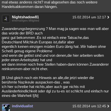
mal etwas anderes nicht? mal abgesehen das noch weitere
Handelsabkommen daran hängen.
Nightshadow81
15.02.2014 um 12:17
ehemaliges Mitglied
Zuwanderungsbegrenzung ? Man mag ja sagen was man will aber
das würde der BRD auch
ganz gut bekommen .Es ist einfach eine Tatsache,das
Deutschland Milchkuh Europas ist,dafür aber
eigentlich keinen einzigen müden Euro übrig hat .Wir haben ohne
Scheiß genug eigene Probleme
und wenn die gelöst sind und von denen,die hier arbeiten wollen
jeder einen Arbeitsplatz hat und
wir dann immer noch freie Stellen haben-dann können Zuwanderer
reinkommen-aber nicht eher.
[B Und gleich noch ein Hinweis an alle,die jetzt wieder die
berühmte Nazikeule auspacken-das , was
ich hier schreibe hat nichts,aber auch gar nichts mit
Ausländerfeindlichkeit oder dgl zu tu-es ist schlicht und einfach nur
eines-die Wahrheit ![/b]
individualist
15.02.2014 um 12:45