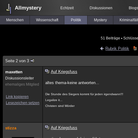
Allmystery
Echtzeit
Diskussionen
Blog
Menschen
Wissenschaft
Politik
Mystery
Kriminalfäl
51 Beiträge
▪ Schlüsse
Rubrik Politik
Seite 2 von 3
Auf Kriegsfuss
maxetten
Diskussionsleiter
altes thema-keine antworten...
ehemaliges Mitglied
Die Stunde des Siegers kommt für jeden irgendwann!!!
Link kopieren
Legalize it...
Lesezeichen setzen
Christen sind Mörder
Auf Kriegsfuss
stizza