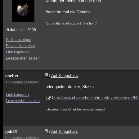
warüm der mensch kriege führt.....
fragsche mal die Genetik.......
"a true friend will stab u in the front"
dabei seit 2005
Profil anzeigen
Private Nachricht
Link kopieren
Lesezeichen setzen
Auf Kriegsfuss
coelus
ehemaliges Mitglied
oder guckst du hier, Stizza:
Link kopieren
http://www.uboeschenstein.ch/texte/boetexte/hh
Lesezeichen setzen
Ich weiss, dass ich nichts weiss (sokrates)
Auf Kriegsfuss
gsb23
ehemaliges Mitglied