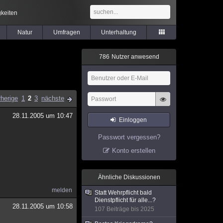
keiten
Natur
Umfragen
Unterhaltung
7
8
6
Nutzer anwesend
rherige
1
2
3
nächste
28.11.2005 um 10:47
Einloggen
Passwort vergessen?
Konto erstellen
Ähnliche Diskussionen
melden
Statt Wehrpflicht bald
Dienstpflicht für alle...?
28.11.2005 um 10:58
107 Beiträge bis 2025