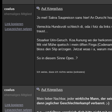
Auf Kriegsfuss
coelus
ehemaliges Mitglied
Jo mei! Sakra Saupreissn sans hier! An Durscht hoa
Link kopieren
Verreckta Hundsvott schleich di, oda i fotz da link
Lesezeichen setzen
traust...
Stoarker Urin-Geruch. Koa Aunung wo der herkommt, 
Mit viel Mühe quetsch i mein ölften Finga (Codenam
bloss den Slip an'zogen. Jetzat woas i a, warum 
So in diesem Sinne Opes..?
Ich weiss, dass ich nichts weiss (sokrates)
Auf Kriegsfuss
coelus
ehemaliges Mitglied
Mein lieber Nachbar, jeder
wirkliche Mann, der sei
denn jeglicher Geschlechterkampf verbannt. ;-)
Link kopieren
Lesezeichen setzen