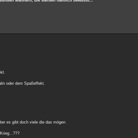
t gesunden Männern, die sterben nämlich bewusst…
kt.
in oder dem Spaßeffekt.
ber es gibt doch viele die das mögen.
Krieg...???