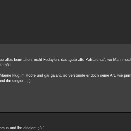
liebe alles beim alten, nicht Fedaykin, das „gute alte Patriarchat“, wo Mann n
te hält.
nne klug im Kopfe und gar galant, so verstünde er doch seine Art, wie primi
ihn dirigiert. ;-)
us und ihn dirigiert. ;-) "