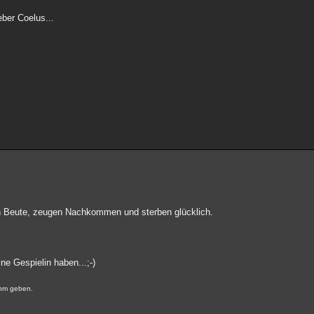
ieber Coelus...
en Beute, zeugen Nachkommen und sterben glücklich.
e Gespielin haben...;-)
Ihm geben.