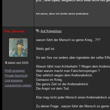
p.s. ..und Opes, vergleich dich bitte nicht mi
Ich weiss, dass ich nichts weiss (sokrates)
Auf Kriegsfuss
The_Sorcerer
warum führt der Mensch so gerne Krieg...???
Weils geil ist.
So wie Sex nur anders aber irgendwie der selbe Effe
dabei seit 2005
Warum fährt man Achterbahn ? Wegen dem Andrenal
Profil anzeigen
Aber warum macht man Falschirmspringen ?
Das wirklich wegen dem Andrenalinkick.
Private Nachricht
Genauso im Krieg.
Link kopieren
Die ganze Zeit ist der Andrenalinkick.
Lesezeichen setzen
Die Angst vor dem Tod.
Klar mag nicht jeder Mensch einen Andrenalinkick a
Zu deiner Frage : warum führt der Mensch so gerne 