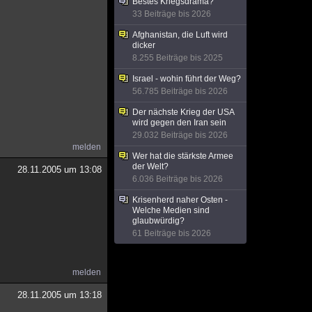
Bestes Kriegsdrama?
33 Beiträge bis 2026
Afghanistan, die Luft wird
dicker
8.255 Beiträge bis 2025
Israel - wohin führt der Weg?
56.785 Beiträge bis 2026
Der nächste Krieg der USA
wird gegen den Iran sein
29.032 Beiträge bis 2026
melden
Wer hat die stärkste Armee
der Welt?
28.11.2005 um 13:08
6.036 Beiträge bis 2026
Krisenherd naher Osten -
Welche Medien sind
glaubwürdig?
61 Beiträge bis 2026
melden
28.11.2005 um 13:18