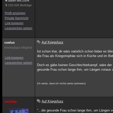
dabei seit 2004
100.000 Beiträge
Profil anzeigen
Private Nachricht
Link kopieren
Lesezeichen setzen
Auf Kriegsfuss
coelus
ehemaliges Mitglied
Ist schon klar, dir wärs natürlich schon lieber es b
die Frau als Kriegstrophäe sich in Küche und im Bet
Link kopieren
Lesezeichen setzen
Doch es gäbe keinen Geschlechterkampf, wäre der Ma
gesunde Frau schon lange ihm, um Längen voraus und 
Ich weiss, dass ich nichts weiss (sokrates)
Auf Kriegsfuss
nachbar
"...die gesunde Frau schon lange ihm, um Längen vora