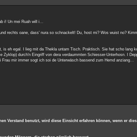
b i! Un mei Ruah will i…
s und rechts oane, dass' nura so schnackelt! Du, host mi? Wos wuist no? Kimm
is eh egal. I lieg mit da Thekla untam Tisch. Praktisch. Sie hat scho lang 
e Zyklop) durch'n Eingriff von dera verdaummten Schiesser-Unterhosn. I Depp,
mei Frau mir immer sogt ich soi de Unterwäsch bassend zum Hemd anziang…
nen Verstand benutzt, wird diese Einsicht erfahren können, wenn er dies