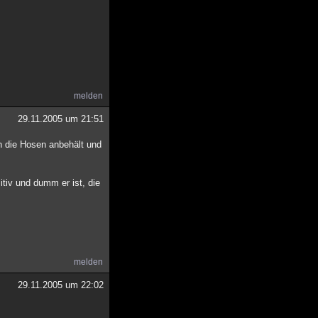
melden
29.11.2005 um 21:51
och die Hosen anbehält und
tiv und dumm er ist, die
melden
29.11.2005 um 22:02