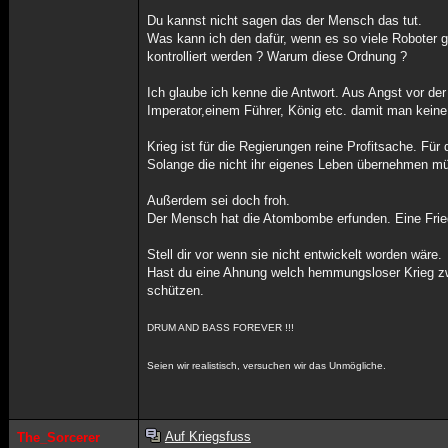
Du kannst nicht sagen das der Mensch das tut.
Was kann ich den dafür, wenn es so viele Roboter g
kontrolliert werden ? Warum diese Ordnung ?
Ich glaube ich kenne die Antwort. Aus Angst vor d
Imperator,einem Führer, König etc. damit man kein
Krieg ist für die Regierungen reine Profitsache. Für
Solange die nicht ihr eigenes Leben übernehmen mü
Außerdem sei doch froh.
Der Mensch hat die Atombombe erfunden. Eine Fr
Stell dir vor wenn sie nicht entwickelt worden wäre.
Hast du eine Ahnung welch hemmungsloser Krieg z
schützen.
DRUM AND BASS FOREVER !!!
Seien wir realistisch, versuchen wir das Unmögliche.
Auf Kriegsfuss
The_Sorcerer