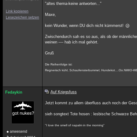
"altes thema-keine antworten..."
Link kopieren
Maxe,
Lesezeichen setzen
kein Wunder, wenn DU dich nicht kümmerst!
Zwischendurch sah es so aus, als ob der männliche
weinen ---- hab ich mal gehört.
Gruß
Die Reihenfolge ist:
Regnerisch kühl, Schaufensterbummel, Hundekot....Oo.NWIO-W
Auf Kriegsfuss
Fedaykin
Jetzt kommt zu allem überfluss auch noch der Ges
sieh songtext Tote hosen : lesbische Schwarze Beh
"I love the smell of napalm in the morning"
anwesend