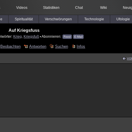
s
Videos
Statistiken
Chat
Wiki
Neuig
le
Spiritualität
Verschwörungen
Technologie
Ufologie
Auf Kriegsfuss
lwörter:
Krieg
,
Kriegsfuß
▪ Abonnieren:
Feed
E-Mail
Beobachten
Antworten
Suchen
Infos
vo