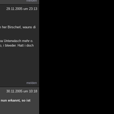
melden
29.11.2005 um 23:13
 her Birscherl, wauns di
koa Unterwäsch mehr o.
 i bleeder. Hatt i doch
melden
30.11.2005 um 10:18
 nun erkannt, so ist