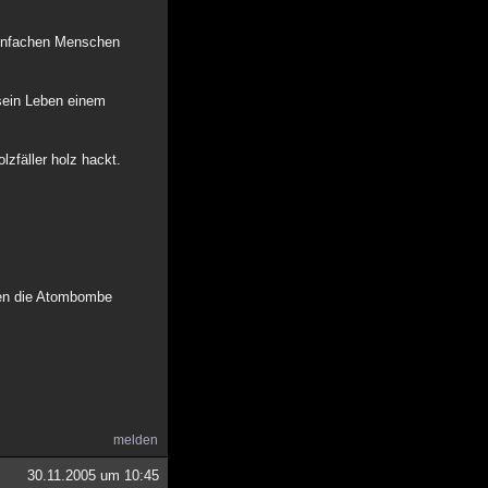
 einfachen Menschen
sein Leben einem
lzfäller holz hackt.
gen die Atombombe
melden
30.11.2005 um 10:45