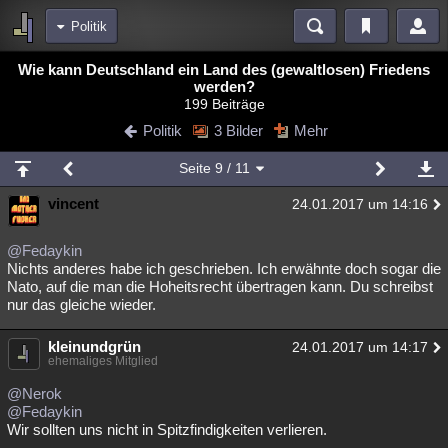
Politik
Bereiche
Wie kann Deutschland ein Land des (gewaltlosen) Friedens
werden?
Echtzeit
Diskussionen
Blogs
Videos
Statistiken
199 Beiträge
Politik
3 Bilder
Mehr
Chat
Wiki
Neuigkeiten
meine Rubriken
Seite
9
/ 11
Menschen
Wissenschaft
Politik
Mystery
Kriminalfälle
vincent
24.01.2017 um 14:16
Spiritualität
Verschwörungen
Technologie
Ufologie
@Fedaykin
Nichts anderes habe ich geschrieben. Ich erwähnte doch sogar die
Natur
Umfragen
Unterhaltung
Nato, auf die man die Hoheitsrecht übertragen kann. Du schreibst
weitere Rubriken
nur das gleiche wieder.
Philosophie
Träume
Orte
Esoterik
Literatur
kleinundgrün
24.01.2017 um 14:17
ehemaliges Mitglied
Astronomie
Helpdesk
Gruppen
Gaming
Filme
@Nerok
Musik
Clash
Verbesserungen
Allmystery
English
@Fedaykin
Wir sollten uns nicht in Spitzfindigkeiten verlieren.
Übersichten