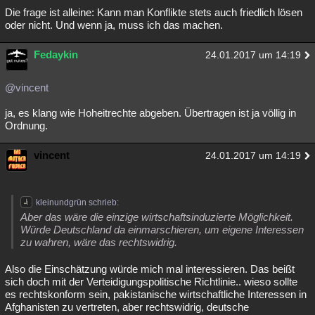
Die frage ist alleine: Kann man Konflikte stets auch friedlich lösen
Besucht
Teilgenommen
Alle
Neue
Geschlossen
oder nicht. Und wenn ja, muss ich das machen.
Lesenswert
Schlüsselwörter
Fedaykin
24.01.2017 um 14:19
@vincent
ja, es klang wie Hoheitrechte abgeben. Übertragen ist ja völlig in
Ordnung.
vincent
24.01.2017 um 14:19
kleinundgrün schrieb:
Aber das wäre die einzige wirtschaftsinduzierte Möglichkeit.
Würde Deutschland da einmarschieren, um eigene Interessen
zu wahren, wäre das rechtswidrig.
Also die Einschätzung würde mich mal interessieren. Das beißt
sich doch mit der Verteidigungspolitische Richtlinie.. wieso sollte
es rechtskonform sein, pakistanische wirtschaftliche Interessen in
Afghanisten zu vertreten, aber rechtswidrig, deutsche