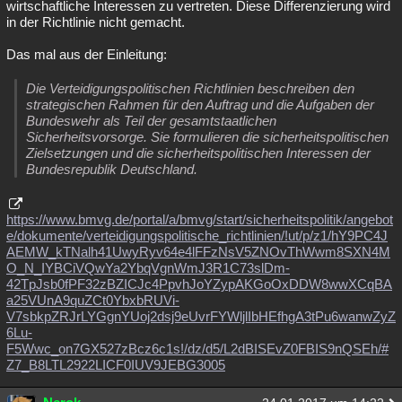
wirtschaftliche Interessen zu vertreten. Diese Differenzierung wird
in der Richtlinie nicht gemacht.
Das mal aus der Einleitung:
Die Verteidigungspolitischen Richtlinien beschreiben den
strategischen Rahmen für den Auftrag und die Aufgaben der
Bundeswehr als Teil der gesamtstaatlichen
Sicherheitsvorsorge. Sie formulieren die sicherheitspolitischen
Zielsetzungen und die sicherheitspolitischen Interessen der
Bundesrepublik Deutschland.
https://www.bmvg.de/portal/a/bmvg/start/sicherheitspolitik/angebot
e/dokumente/verteidigungspolitische_richtlinien/!ut/p/z1/hY9PC4J
AEMW_kTNalh41UwyRyv64e4lFFzNsV5ZNOvThWwm8SXN4M
O_N_IYBCiVQwYa2YbqVgnWmJ3R1C73slDm-
42TpJsb0fPF32zBZICJc4PpvhJoYZypAKGoOxDDW8wwXCqBA
a25VUnA9quZCt0YbxbRUVi-
V7sbkpZRJrLYGgnYUoj2dsj9eUvrFYWljlIbHEfhgA3tPu6wanwZyZ
6Lu-
F5Wwc_on7GX527zBcz6c1s!/dz/d5/L2dBISEvZ0FBIS9nQSEh/#
Z7_B8LTL2922LICF0IUV9JEBG3005