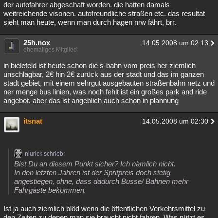
der autofahrer abgeschaft worden. die hatten damals
weitreichende visonen. autofreundliche straßen etc. das resultat
sieht man heute, wenn man durch hagen nrw fährt, brr.
25h.nox
14.05.2008 um 02:13
ehemaliges Mitglied
in bielefeld ist heute schon die s-bahn vom preis her ziemlich
unschlagbar, 2€ hin 2€ zurück aus der stadt und das im ganzen
stadt gebiet, mit einem sehrgut ausgebauten straßenbahn netz und
ner menge bus linien, was noch fehlt ist ein großes park and ride
angebot, aber das ist angeblich auch schon in plannung
itsnat
14.05.2008 um 02:30
niurick schrieb:
Bist Du an diesem Punkt sicher? Ich nämlich nicht.
In den letzten Jahren ist der Spritpreis doch stetig
angestiegen, ohne, dass dadurch Busse/ Bahnen mehr
Fahrgäste bekommen.
Ist ja auch ziemlich blöd wenn die öffentlichen Verkehrsmittel zu
den Zeiten zu denen man sie braucht nicht fahren. Was nützt es