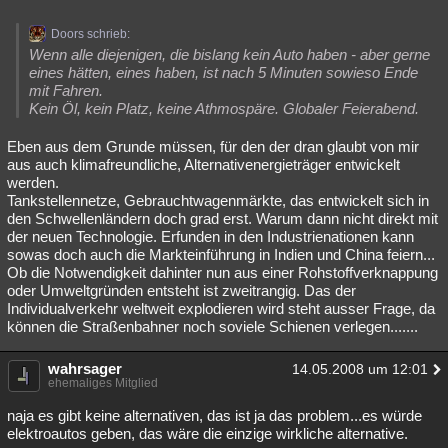
Doors schrieb:
Wenn alle diejenigen, die bislang kein Auto haben - aber gerne
eines hätten, eines haben, ist nach 5 Minuten sowieso Ende
mit Fahren.
Kein Öl, kein Platz, keine Athmospäre. Globaler Feierabend.
Eben aus dem Grunde müssen, für den der dran glaubt von mir
aus auch klimafreundliche, Alternativenergieträger entwickelt
werden.
Tankstellennetze, Gebrauchtwagenmärkte, das entwickelt sich in
den Schwellenländern doch grad erst. Warum dann nicht direkt mit
der neuen Technologie. Erfunden in den Industrienationen kann
sowas doch auch die Markteinführung in Indien und China feiern...
Ob die Notwendigkeit dahinter nun aus einer Rohstoffverknappung
oder Umweltgründen entsteht ist zweitrangig. Das der
Individualverkehr weltweit explodieren wird steht ausser Frage, da
können die Straßenbahner noch soviele Schienen verlegen.......
wahrsager
14.05.2008 um 12:01
ehemaliges Mitglied
naja es gibt keine alternativen, das ist ja das problem...es würde
elektroautos geben, das wäre die einzige wirkliche alternative.