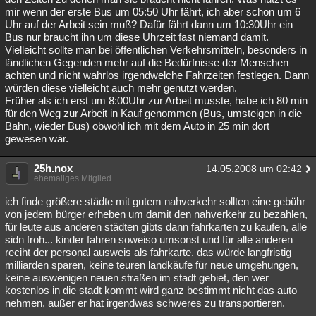
mir wenn der erste Bus um 05:50 Uhr fährt, ich aber schon um 6
Uhr auf der Arbeit sein muß? Dafür fährt dann um 10:30Uhr ein
Bus nur braucht ihn um diese Uhrzeit fast niemand damit.
Vielleicht sollte man bei öffentlichen Verkehrsmitteln, besonders in
ländlichen Gegenden mehr auf die Bedürfnisse der Menschen
achten und nicht wahrlos irgendwelche Fahrzeiten festlegen. Dann
würden diese vielleicht auch mehr genutzt werden.
Früher als ich erst um 8:00Uhr zur Arbeit musste, habe ich 80 min
für den Weg zur Arbeit in Kauf genommen (Bus, umsteigen in die
Bahn, wieder Bus) obwohl ich mit dem Auto in 25 min dort
gewesen wär.
25h.nox
14.05.2008 um 02:42
ehemaliges Mitglied
ich finde größere städte mit gutem nahverkehr sollten eine gebühr
von jedem bürger erheben um damit den nahverkehr zu bezahlen,
für leute aus anderen städten gibts dann fahrkarten zu kaufen, alle
sidn froh... kinder fahren soweiso umsonst und für alle anderen
reciht der personal ausweis als fahrkarte. das würde langfristig
milliarden sparen, keine teuren landkäufe für neue umgehungen,
keine auswenigen neuen straßen im stadt gebiet, den wer
kostenlos in die stadt kommt wird ganz bestimmt nicht das auto
nehmen, außer er hat irgendwas schweres zu transportieren.