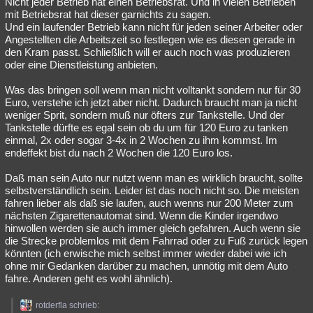
Nicht jeder Betrieb hat einen Betriebsrat. Und in vielen Betrieben
mit Betriebsrat hat dieser garnichts zu sagen.
Und ein laufender Betrieb kann nicht für jeden seiner Arbeiter oder
Angestellten die Arbeitszeit so festlegen wie es diesen gerade in
den Kram passt. Schließlich will er auch noch was produzieren
oder eine Dienstleistung anbieten.
Was das bringen soll wenn man nicht volltankt sondern nur für 30
Euro, verstehe ich jetzt aber nicht. Dadurch braucht man ja nicht
weniger Sprit, sondern muß nur öfters zur Tankstelle. Und der
Tankstelle dürfte es egal sein ob du um für 120 Euro zu tanken
einmal, 2x oder sogar 3-4x in 2 Wochen zu ihm kommst. Im
endeffekt bist du nach 2 Wochen die 120 Euro los.
Daß man sein Auto nur nutzt wenn man es wirklich braucht, sollte
selbstverständlich sein. Leider ist das noch nicht so. Die meisten
fahren lieber als daß sie laufen, auch wenns nur 200 Meter zum
nächsten Zigarettenautomat sind. Wenn die Kinder irgendwo
hinwollen werden sie auch immer gleich gefahren. Auch wenn sie
die Strecke problemlos mit dem Fahrrad oder zu Fuß zurück legen
könnten (ich erwische mich selbst immer wieder dabei wie ich
ohne mir Gedanken darüber zu machen, unnötig mit dem Auto
fahre. Anderen geht es wohl ähnlich).
rotderfla schrieb: