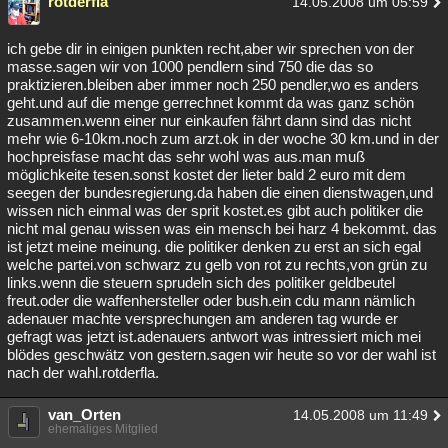
rotderfla
14.05.2008 um 05:59
ich gebe dir in einigen punkten recht,aber wir sprechen von der
masse.sagen wir von 1000 pendlern sind 750 die das so
praktizieren.bleiben aber immer noch 250 pendler,wo es anders
geht.und auf die menge gerrechnet kommt da was ganz schön
zusammen.wenn einer nur einkaufen fährt dann sind das nicht
mehr wie 6-10km.noch zum arzt.ok in der woche 30 km.und in der
hochpreisfase macht das sehr wohl was aus.man muß
möglichkeite tesen.sonst kostet der lieter bald 2 euro mit dem
seegen der bundesregierung.da haben die einen dienstwagen,und
wissen nich einmal was der sprit kostet.es gibt auch politiker die
nicht mal genau wissen was ein mensch bei harz 4 bekommt. das
ist jetzt meine meinung. die politiker denken zu erst an sich egal
welche partei.von schwarz zu gelb von rot zu rechts,von grün zu
links.wenn die steuern sprudeln sich des politiker geldbeutel
freut.oder die waffenhersteller oder bush.ein cdu mann nämlich
adenauer machte versprechungen am anderen tag wurde er
gefragt was jetzt ist.adenauers antwort was intressiert mich mei
blödes geschwätz von gestern.sagen wir heute so vor der wahl ist
nach der wahl.rotderfla.
van_Orten
14.05.2008 um 11:49
ehemaliges Mitglied