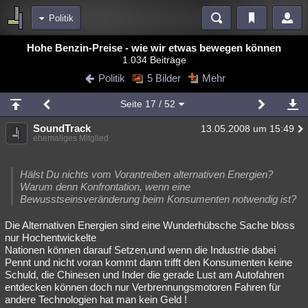
Politik
Bereiche
Hohe Benzin-Preise - wie wir etwas bewegen können
1.034 Beiträge
Echtzeit
Diskussionen
Blogs
Videos
Statistiken
Politik
5 Bilder
Mehr
Chat
Wiki
Neuigkeiten
2
Seite
17
/ 52
meine Rubriken
SoundTrack
13.05.2008 um 15:49
Menschen
Wissenschaft
Politik
Mystery
Kriminalfälle
ehemaliges Mitglied
Spiritualität
Verschwörungen
Technologie
Ufologie
Hälst Du nichts vom Vorantreiben alternativen Energien?
Natur
Umfragen
Unterhaltung
Warum denn Konfrontation, wenn eine
Bewusstseinsveränderung beim Konsumenten notwendig ist?
weitere Rubriken
Die Alternativen Energien sind eine Wunderhübsche Sache bloss
Philosophie
Träume
Orte
Esoterik
Literatur
nur Hochentwickelte
Nationen können darauf Setzen,und wenn die Industrie dabei
Astronomie
Helpdesk
Gruppen
Gaming
Filme
Pennt und nicht voran kommt dann trifft den Konsumenten keine
Schuld, die Chinesen und Inder die gerade Lust am Autofahren
Musik
Clash
Verbesserungen
Allmystery
English
entdecken können doch nur Verbrennungsmotoren Fahren für
andere Technologien hat man kein Geld !
Übersichten