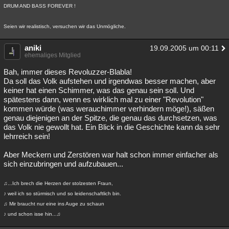
DRUM AND BASS FOREVER !
Seien wir realistisch, versuchen wir das Unmögliche.
aniki
19.09.2005 um 00:11
ehemaliges Mitglied
Bah, immer dieses Revoluzzer-Blabla!
Da soll das Volk aufstehen und irgendwas besser machen, aber
keiner hat einen Schimmer, was das genau sein soll. Und
spätestens dann, wenn es wirklich mal zu einer "Revolution"
kommen würde (was werauchimmer verhindern möge!), säßen
genau diejenigen an der Spitze, die genau das durchsetzen, was
das Volk nie gewollt hat. Ein Blick in die Geschichte kann da sehr
lehrreich sein!
Aber Meckern und Zerstören war halt schon immer einfacher als
sich einzubringen und aufzubauen...
♫...Ich brech die Herzen der stolzesten Fraun,
♪ weil ich so stürmisch und so leidenschaftlich bin.
♫ Mir braucht nur eine ins Auge zu schaun
♪ und schon isse hin...♫