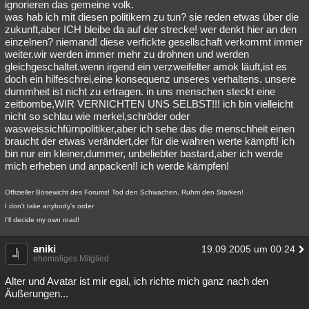
ignorieren das gemeine volk.
was hab ich mit diesen politikern zu tun? sie reden etwas über die
zukunft,aber ICH bleibe da auf der strecke! wer denkt hier an den
einzelnen? niemand! diese verfickte gesellschaft verkommt immer
weiter.wir werden immer mehr zu drohnen und werden
gleichgeschaltet.wenn irgend ein verzweifelter amok läuft,ist es
doch ein hilfeschrei,eine konsequenz unseres verhaltens. unsere
dummheit ist nicht zu ertragen. in uns menschen steckt eine
zeitbombe,WIR VERNICHTEN UNS SELBST!!! ich bin vielleicht
nicht so schlau wie merkel,schröder oder
wasweissichfürnpolitiker,aber ich sehe das die menschheit einen
braucht der etwas verändert,der für die wahren werte kämpft! ich
bin nur ein kleiner,dummer, unbeliebter bastard,aber ich werde
mich erheben und anpacken!! ich werde kämpfen!
Offizieller Bösewicht des Forums! Tod den Schwachen, Ruhm den Starken!
I don't take anybody's order
I'll decide my own road!
aniki
19.09.2005 um 00:24
ehemaliges Mitglied
Alter und Avatar ist mir egal, ich richte mich ganz nach den
Äußerungen...