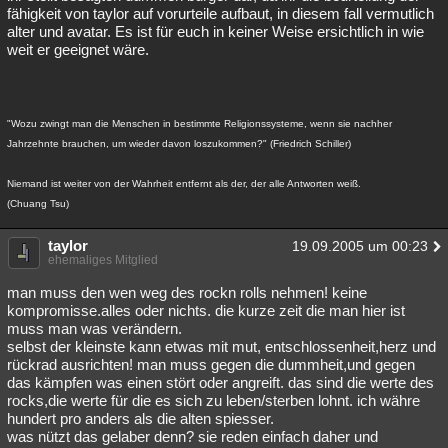
fähigkeit von taylor auf vorurteile aufbaut, in diesem fall vermutlich
alter und avatar. Es ist für euch in keiner Weise ersichtlich in wie
weit er geeignet wäre.
"Wozu zwingt man die Menschen in bestimmte Religionssysteme, wenn sie nachher
Jahrzehnte brauchen, um wieder davon loszukommen?" (Friedrich Schiller)
Niemand ist weiter von der Wahrheit entfernt als der, der alle Antworten weiß.
(Chuang Tsu)
taylor
19.09.2005 um 00:23
ehemaliges Mitglied
man muss den wen weg des rockn rolls nehmen! keine
kompromisse.alles oder nichts. die kurze zeit die man hier ist
muss man was verändern.
selbst der kleinste kann etwas mit mut, entschlossenheit,herz und
rückrad ausrichten! man muss gegen die dummheit,und gegen
das kämpfen was einen stört oder angreift. das sind die werte des
rocks,die werte für die es sich zu leben/sterben lohnt. ich währe
hundert pro anders als die alten spiesser.
was nützt das gelaber denn? sie reden einfach daher und