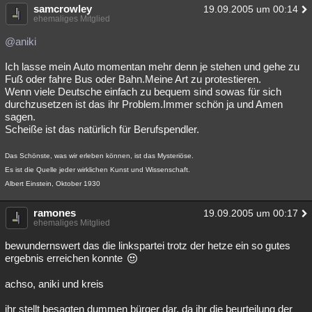
samcrowley
19.09.2005 um 00:14
ehemaliges Mitglied
@aniki
Ich lasse mein Auto momentan mehr denn je stehen und gehe zu
Fuß oder fahre Bus oder Bahn.Meine Art zu protestieren.
Wenn viele Deutsche einfach zu bequem sind sowas für sich
durchzusetzen ist das ihr Problem.Immer schön ja und Amen
sagen.
Scheiße ist das natürlich für Berufspendler.
Das Schönste, was wir erleben können, ist das Mysteriöse.
Es ist die Quelle jeder wirklichen Kunst und Wissenschaft.
Albert Einstein, Oktober 1930
ramones
19.09.2005 um 00:17
ehemaliges Mitglied
bewundernswert das die linkspartei trotz der hetze ein so gutes
ergebnis erreichen konnte
achso, aniki und kreis
ihr stellt besagten dummen bürger dar, da ihr die beurteilung der