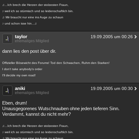
♫...Ich brech die Herzen der stolzesten Fraun,
♪ weil ich so stürmisch und so leidenschaftlich bin.
♫ Mir braucht nur eine ins Auge zu schaun
♪ und schon isse hin...♫
taylor
19.09.2005 um 00:26
ehemaliges Mitglied
dann lies den post über dir.
Offizieller Bösewicht des Forums! Tod den Schwachen, Ruhm den Starken!
I don't take anybody's order
I'll decide my own road!
aniki
19.09.2005 um 00:30
ehemaliges Mitglied
Eben, drum!
Unausgegorenes Wutschnauben ohne jeden tieferen Sinn.
Verdammt, kannst du nicht mehr?
♫...Ich brech die Herzen der stolzesten Fraun,
♪ weil ich so stürmisch und so leidenschaftlich bin.
♫ Mir braucht nur eine ins Auge zu schaun