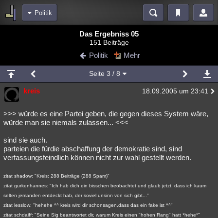
Politik
Bereiche
Das Ergebniss 05
151 Beiträge
Echtzeit
Diskussionen
Blogs
Videos
Statistiken
Politik
Mehr
Chat
Wiki
Neuigkeiten
Seite
3
/ 8
meine Rubriken
kreis
18.09.2005 um 23:41
Menschen
Wissenschaft
Politik
Mystery
Kriminalfälle
Spiritualität
Verschwörungen
Technologie
Ufologie
>>> würde es eine Partei geben, die gegen dieses System wäre,
würde man sie niemals zulassen... <<<
Natur
Umfragen
Unterhaltung
sind sie auch.
weitere Rubriken
parteien die fürdie abschaffung der demokratie sind, sind
verfassungsfeindlich können nicht zur wahl gestellt werden.
Philosophie
Träume
Orte
Esoterik
Literatur
zitat shadow: "Kreis: 288 Beiträge (288 Spam)"
Astronomie
Helpdesk
Gruppen
Gaming
Filme
zitat gurkenhannes: "Ich hab dich ein bisschen beobachtet und glaub jetzt, dass ich kaum
selten jemanden entdeckt hab, der soviel unsinn von sich gibt..."
Musik
Clash
Verbesserungen
Allmystery
English
zitat lesslow: "hehehe ^^ kreis wird dir schonsagen,dass das ein fake ist ^^"
Übersichten
zitat schdaiff: "Seine Sig beantwortet dir, warum Kreis einen "hohen Rang" hatt *hehe*"