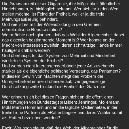
Die Grausamkeit dieser Oligarchie, ihre Möglichkeit öffentlicher
Hinrichtungen, ist hinlänglich bekannt. Wer sich ihr in den Weg
stellen möchte, ist Feind der Freiheit, weil er ja die freie
Meinungsäußerung behindert.
Und wie ist es mit der Willensbildung in den Gremien
demokratische Repräsentation?
Wer möchte noch glauben, daß das Wohl der Allgemeinheit dabei
das eigentlich bestimmende Moment ist? Wer könnte an der
Macht von Interessen zweifeln, deren schmutzige Hände immer
häufiger sichtbar werden?
Und überhaupt: Ist das System von Mehrheit und Minderheit
wirklich ein System der Freiheit?
Und werden nicht Interessensverbände jeder Art zusehends
stärker als die eigentliche politische Vertretung, das Parlament?
In diesem Gewirr von Mächten steigt das Problem der
Unregierbarkeit immer drohender auf: Der gegenseitige
Durchsetzungswille blockiert die Freiheit des Ganzen.«
Wer erinnert sich bei diesen Fragen nicht an die öffentlichen
Hinrichtungen von Bundestagspräsident Jenninger, Möllemann,
MdB Martin Hohmann und an die tägliche Medienhetze, in der
freiheitliche Parteien als »Rattenfänger« und deren Wähler somit
als Ratten bezeichnet werden?
Fazit: Wer noch glaubt, daß das Wohl der Allgemeinheit für die