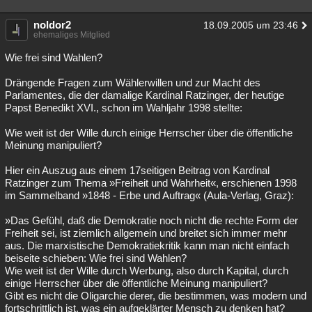
Besucht
Teilgenommen
Alle
Neue
Geschlossen
noldor2
18.09.2005 um 23:46
ehemaliges Mitglied
Lesenswert
Schlüsselwörter
Wie frei sind Wahlen?
Drängende Fragen zum Wählerwillen und zur Macht des
Parlamentes, die der damalige Kardinal Ratzinger, der heutige
Papst Benedikt XVI., schon im Wahljahr 1998 stellte:
Wie weit ist der Wille durch einige Herrscher über die öffentliche
Meinung manipuliert?
Hier ein Auszug aus einem 17seitigen Beitrag von Kardinal
Ratzinger zum Thema »Freiheit und Wahrheit«, erschienen 1998
im Sammelband »1848 - Erbe und Auftrag« (Aula-Verlag, Graz):
»Das Gefühl, daß die Demokratie noch nicht die rechte Form der
Freiheit sei, ist ziemlich allgemein und breitet sich immer mehr
aus. Die marxistische Demokratiekritik kann man nicht einfach
beiseite schieben: Wie frei sind Wahlen?
Wie weit ist der Wille durch Werbung, also durch Kapital, durch
einige Herrscher über die öffentliche Meinung manipuliert?
Gibt es nicht die Oligarchie derer, die bestimmen, was modern und
fortschrittlich ist, was ein aufgeklärter Mensch zu denken hat?