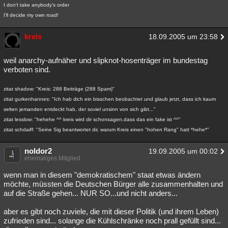
I don't take anybody's order
I'll decide my own road!
kreis
18.09.2005 um 23:58
weil anarchy-aufnäher und slipknot-hosenträger im bundestag
verboten sind.
zitat shadow: "Kreis: 288 Beiträge (288 Spam)"
zitat gurkenhannes: "Ich hab dich ein bisschen beobachtet und glaub jetzt, dass ich kaum
selten jemanden entdeckt hab, der soviel unsinn von sich gibt..."
zitat lesslow: "hehehe ^^ kreis wird dir schonsagen,dass das ein fake ist ^^"
zitat schdaiff: "Seine Sig beantwortet dir, warum Kreis einen "hohen Rang" hatt *hehe*"
noldor2
19.09.2005 um 00:02
ehemaliges Mitglied
wenn man in diesem "demokratischem" staat etwas ändern
möchte, müssten die Deutschen Bürger alle zusammenhalten und
auf die Straße gehen... NUR SO...und nicht anders...
aber es gibt noch zuviele, die mit dieser Politik (und ihrem Leben)
zufrieden sind... solange die Kühlschränke noch prall gefüllt sind...