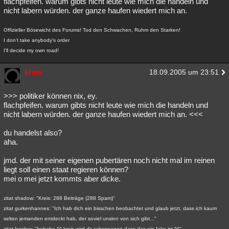
flachpfeifen. warum gibts nicht leute wie mich die handeln und
nicht labern würden. der ganze haufen wiedert mich an.
Offizieller Bösewicht des Forums! Tod den Schwachen, Ruhm den Starken!
I don't take anybody's order
I'll decide my own road!
kreis
18.09.2005 um 23:51
>>> politiker können nix, ey.
flachpfeifen. warum gibts nicht leute wie mich die handeln und
nicht labern würden. der ganze haufen wiedert mich an. <<<
du handelst also?
aha.
jmd. der mit seiner eigenen pubertären noch nicht mal im reinen
liegt soll einen staat regieren können?
mei o mei jetzt kommts aber dicke.
zitat shadow: "Kreis: 288 Beiträge (288 Spam)"
zitat gurkenhannes: "Ich hab dich ein bisschen beobachtet und glaub jetzt, dass ich kaum
selten jemanden entdeckt hab, der soviel unsinn von sich gibt..."
zitat lesslow: "hehehe ^^ kreis wird dir schonsagen,dass das ein fake ist ^^"