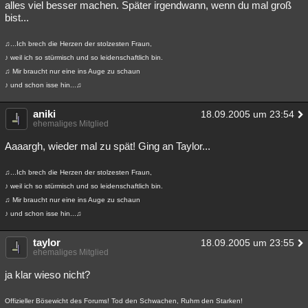
alles viel besser machen. Später irgendwann, wenn du mal groß
bist...
♫...Ich brech die Herzen der stolzesten Fraun,
♪ weil ich so stürmisch und so leidenschaftlich bin.
♫ Mir braucht nur eine ins Auge zu schaun
♪ und schon isse hin...♫
aniki
18.09.2005 um 23:54
ehemaliges Mitglied
Aaaargh, wieder mal zu spät! Ging an Taylor...
♫...Ich brech die Herzen der stolzesten Fraun,
♪ weil ich so stürmisch und so leidenschaftlich bin.
♫ Mir braucht nur eine ins Auge zu schaun
♪ und schon isse hin...♫
taylor
18.09.2005 um 23:55
ehemaliges Mitglied
ja klar wieso nicht?
Offizieller Bösewicht des Forums! Tod den Schwachen, Ruhm den Starken!