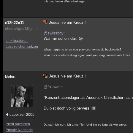
Ich mag keine Wiederholungen
Jesus nie am Kreuz !
c12h22o11
ehemaliges Mitglied
@swissboy
:
War mir schon klar.
Link kopieren
Lesezeichen setzen
What happens when you play country music backwards?
Your truck starts working again and your dog comes back to life.
Jesus nie am Kreuz !
Befen
@followme
"Konzentrationslager als Ausdruck Christlicher näch
Du bist doch völlig pervers!!!!!!
dabei seit 2005
Profil anzeigen
Da steh ich nun, ich armer Tor! Und bin so klug als wie zuvor.
Private Nachricht