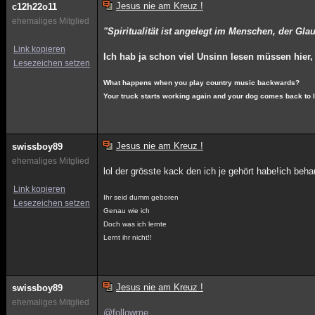
Jesus nie am Kreuz !
c12h22o11
ehemaliges Mitglied
"Spiritualität ist angelegt im Menschen, der Glau
Link kopieren
Ich hab ja schon viel Unsinn lesen müssen hier
Lesezeichen setzen
What happens when you play country music backwards?
Your truck starts working again and your dog comes back to l
Jesus nie am Kreuz !
swissboy89
ehemaliges Mitglied
lol der grösste kack den ich je gehört habe!ich beh
Link kopieren
Ihr seid dumm geboren
Lesezeichen setzen
Genau wie ich
Doch was ich lernte
Lernt ihr nicht!!
Jesus nie am Kreuz !
swissboy89
ehemaliges Mitglied
@followme