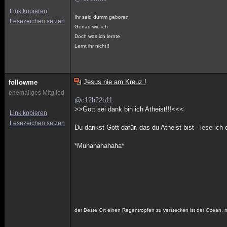
Link kopieren
Ihr seid dumm geboren
Lesezeichen setzen
Genau wie ich
Doch was ich lernte
Lernt ihr nicht!!
Jesus nie am Kreuz !
followme
ehemaliges Mitglied
@c12h22o11
>>Gott sei dank bin ich Atheist!!!<<<
Link kopieren
Lesezeichen setzen
Du dankst Gott dafür, das du Atheist bist - lese ich 
*Muhahahahaha*
der Beste Ort einen Regentropfen zu verstecken ist der Ozean, n