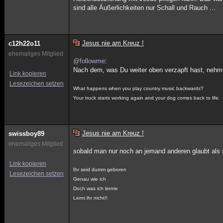
sind alle Äußerlichkeiten nur Schall und Rauch ...
Jesus nie am Kreuz !
c12h22o11
ehemaliges Mitglied
@followme
:
Nach dem, was Du weiter oben verzapft hast, nehme
Link kopieren
Lesezeichen setzen
What happens when you play country music backwards?
Your truck starts working again and your dog comes back to life.
Jesus nie am Kreuz !
swissboy89
ehemaliges Mitglied
sobald man nur noch an jemand anderen glaubt als sic
Link kopieren
Ihr seid dumm geboren
Lesezeichen setzen
Genau wie ich
Doch was ich lernte
Lernt ihr nicht!!