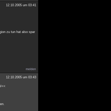
12.10.2005 um 03:41
gion zu tun hat also spar
melden
12.10.2005 um 03:43
h!<<
en.