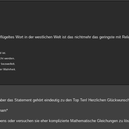
flügeltes Wort in der westlichen Welt ist das nichtmehr das geringste mit Reli
 ist.
cht werden.
 bezweifelt.
der Wahrheit.
 aber das Statement gehört eindeutig zu den Top Ten! Herzlichen Glückwunsc
cham*
ns oder versuchen sie eher komplizierte Mathematische Gleichungen zu lös