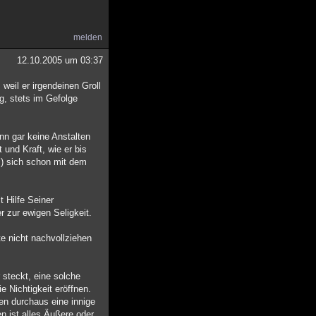
melden
12.10.2005 um 03:37
weil er irgendeinen Groll
g, stets im Gefolge
nn gar keine Anstalten
 und Kraft, wie er bis
s) sich schon mit dem
t Hilfe Seiner
 zur ewigen Seligkeit.
te nicht nachvollziehen
steckt, eine solche
 Nichtigkeit eröffnen.
ten durchaus eine innige
n ist alles Äußere oder