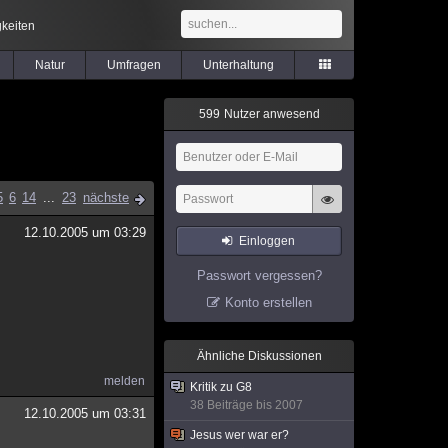
keiten
Natur
Umfragen
Unterhaltung
5
9
9
Nutzer anwesend
5
6
14
...
23
nächste
12.10.2005 um 03:29
Einloggen
Passwort vergessen?
Konto erstellen
Ähnliche Diskussionen
melden
Kritik zu G8
38 Beiträge bis 2007
12.10.2005 um 03:31
Jesus wer war er?