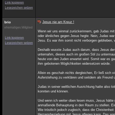
Link kopieren
Lesezeichen setzen
Jesus nie am Kreuz !
brio
ehemaliges Mitglied
Wenn wir uns einmal zurückerinnern, gab Judas mit 
oder ähnliches gegen Jesus hegte. Nein, Judas war 
Link kopieren
Jesu. Es war ihm somit nicht verborgen geblieben, 
Lesezeichen setzen
Deshalb wusste Judas auch darum, dass Jesus der l
unternahm, dieses auch im großen Stil zu untermauern
heute von den Juden erwartet wird. Somit war es ga
ihm gebotenen Möglichkeiten widersetzen würde.
Allein es geschah nichts dergleichen, Er ließ sich 
Auferstehung zu verklären und seitdem als Freund u
Judas in seiner weltlichen Ausrichtung hatte also t
konnten und können.
Und wenn ich weiter oben lesen muss, Jesus hätte 
anmaßende Behauptung in den Raum zu stellen. Eine
Wie tröstlich jedoch zugleich, dass die Christenhei
Herzensbeziehung mit Jesus pflegen kann. Das war 