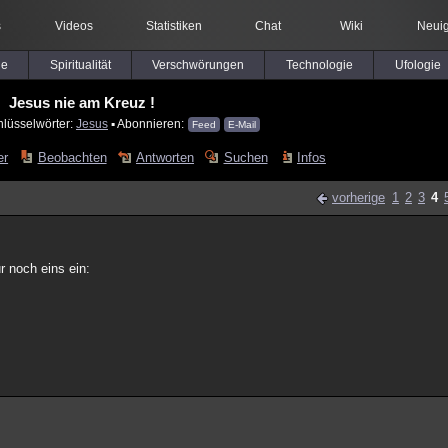
s
Videos
Statistiken
Chat
Wiki
Neuig
le
Spiritualität
Verschwörungen
Technologie
Ufologie
Jesus nie am Kreuz !
hlüsselwörter:
Jesus
▪ Abonnieren:
Feed
E-Mail
er
Beobachten
Antworten
Suchen
Infos
vorherige
1
2
3
4
ur noch eins ein: