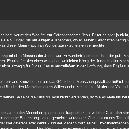
seinem Verrat den Weg frei zur Gefangennahme Jesu. Er tat es aber ja nicht, 
als ein Jünger, bis auf einigen Ausnahmen, wo er seinen Geschäften nachgin
was dieser Mann - auch an Wundertaten - zu leisten vermochte.
ang erhoffte Messias der Juden war. Er wunderte sich nur, dass der gute Ma
. Er erhoffte sich einen wirklichen weltlichen König der Juden in aller Macht
r nicht abwegig für Judas, Jesus auszuliefern in der Hoffnung, dass Er (Jesu
vielmehr ans Kreuz heften, um das Göttliche in Menschengestalt schließlich mi
nd Bruder den Menschen guten Willens nahe zu sein, als Mittler und Vollender
otz seines Beiseins die Mission Jesu nicht verstanden, so wie es viele bis heu
niemals zu den Menschen gesprochen, frage ich mich, welcher Geist dahinter 
 derartige Bemerkung - ernst gemeint - würde dem Christentum das Tor in die
t darüber differenzierter denkt - und der Mensch trotz seiner Unvollkommenhei
es eben, was Er mit "Das Reich Gottes ist inwendig in euch" meinte. Dagege