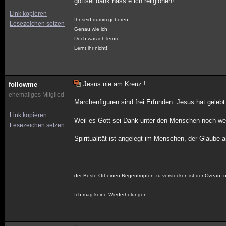
gottsei dank hass e ich religionen!
Link kopieren
Ihr seid dumm geboren
Lesezeichen setzen
Genau wie ich
Doch was ich lernte
Lernt ihr nicht!!
Jesus nie am Kreuz !
followme
ehemaliges Mitglied
Märchenfiguren sind frei Erfunden. Jesus hat geleb
Link kopieren
Weil es Gott sei Dank unter den Menschen noch welc
Lesezeichen setzen
Spiritualität ist angelegt im Menschen, der Glaube a
der Beste Ort einen Regentropfen zu verstecken ist der Ozean, n
Ich mag keine Wiederholungen