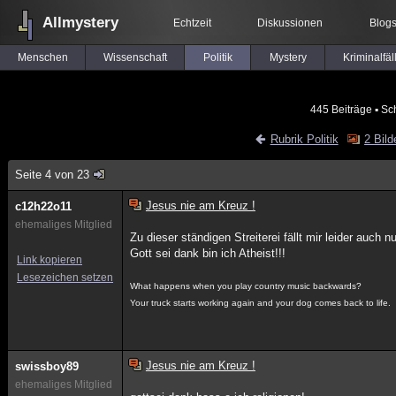
Allmystery
Echtzeit
Diskussionen
Blog
Menschen
Wissenschaft
Politik
Mystery
Kriminalfäl
445 Beiträge
▪ Sc
Rubrik Politik
2 Bild
Seite 4 von 23
Jesus nie am Kreuz !
c12h22o11
ehemaliges Mitglied
Zu dieser ständigen Streiterei fällt mir leider auch n
Gott sei dank bin ich Atheist!!!
Link kopieren
Lesezeichen setzen
What happens when you play country music backwards?
Your truck starts working again and your dog comes back to life.
Jesus nie am Kreuz !
swissboy89
ehemaliges Mitglied