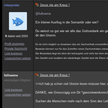
Jesus nie am Kreuz !
interpreter
@followme
Ein kleiner Ausflug in die Semantik oder wie?
Du weisst so gut wie wir alle das Gottseidank ein ge
dir den Unsinn.
dabei seit 2005
Profil anzeigen
Es ist nicht möglich zu beweisen das ein Sachverhalt unzutreffend
Private Nachricht
Beweise können nur für das Zutreffen eines Sachverhaltes erbra
Link kopieren
Die Beweislast liegt bei dem der behauptet und nicht bei dem der
Lesezeichen setzen
Der Zweifel und vorallem der wiederlegte Zweifel sind die Eltern 
Jesus nie am Kreuz !
followme
ehemaliges Mitglied
>>Ich hab ja schon viel Unsinn lesen müssen hier,
Link kopieren
DANKE, wie Grosszügig von Dir *ganzrotwerdvors
Lesezeichen setzen
Suchen die Menschen mehr nach dem Sinn des Lebe