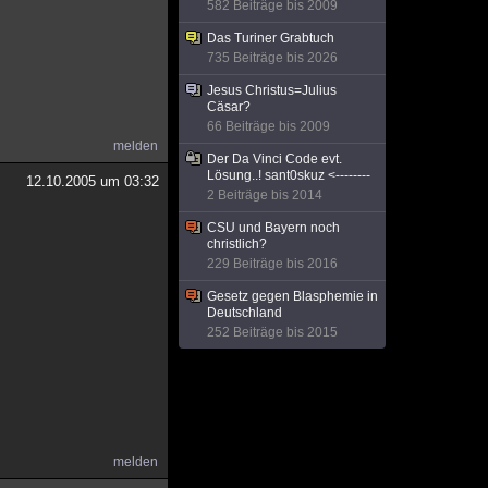
582 Beiträge bis 2009
Das Turiner Grabtuch
735 Beiträge bis 2026
Jesus Christus=Julius
Cäsar?
66 Beiträge bis 2009
melden
Der Da Vinci Code evt.
Lösung..! sant0skuz <--------
12.10.2005 um 03:32
2 Beiträge bis 2014
CSU und Bayern noch
christlich?
229 Beiträge bis 2016
Gesetz gegen Blasphemie in
Deutschland
252 Beiträge bis 2015
melden