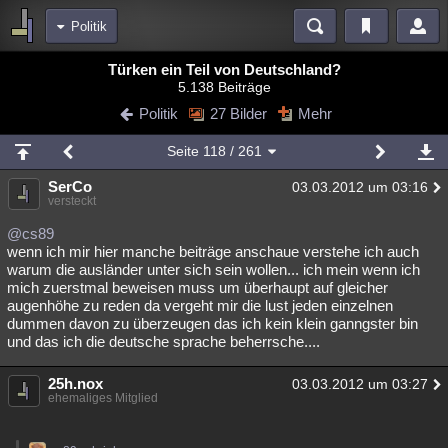
Politik
Bereiche
Türken ein Teil von Deutschland?
5.138 Beiträge
Echtzeit
Diskussionen
Blogs
Videos
Statistiken
Politik
27 Bilder
Mehr
Chat
Wiki
Neuigkeiten
Seite
118
/ 261
meine Rubriken
SerCo
03.03.2012 um 03:16
Menschen
Wissenschaft
Politik
Mystery
Kriminalfälle
versteckt
Spiritualität
Verschwörungen
Technologie
Ufologie
@cs89
wenn ich mir hier manche beiträge anschaue verstehe ich auch
warum die ausländer unter sich sein wollen... ich mein wenn ich
Natur
Umfragen
Unterhaltung
mich zuerstmal beweisen muss um überhaupt auf gleicher
weitere Rubriken
augenhöhe zu reden da vergeht mir die lust jeden einzelnen
dummen davon zu überzeugen das ich kein klein ganngster bin
Philosophie
Träume
Orte
Esoterik
Literatur
und das ich die deutsche sprache beherrsche....
Astronomie
Helpdesk
Gruppen
Gaming
Filme
25h.nox
03.03.2012 um 03:27
ehemaliges Mitglied
Musik
Clash
Verbesserungen
Allmystery
English
Übersichten