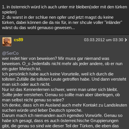
1. in österreich würd ich auch unter mir bleiben(oder mit den türken
spielen)
2. du warst in der schlue nen opfer und jetzt magst du keine
türken, dabei können die da nix für, in ner shcule voller "inländer"
wärst du das wohl genauso gewesen...
cs89
03.03.2012 um 03:30
@SerCo
wer redet hier von beweisen? Mir muss gar niemand was
beweisen. O_o Jedenfalls nicht mehr als jeder andere, ob er nun
ein guter Mensch ist.
Ich persönlich habe auch keine Vorurteile, weil ich durch die
tollsten Zufälle die tollsten Leute getroffen habe. Und dann versteht
man sich oder auch nicht.
Nur ist das Kennenlernen schwer, wenn man unter sich bleibt.
Sollte jeder verstehen. Genau so sollte man aber überlegen, ob
man selbst nicht genau so wäre?
Ich denke, dass ich im Ausland auch mehr Kontakt zu Landsleuten
suchen würde und lieber Deutsch spreche.
Darum mach ich niemanden auch irgendwo Vorwürfe. Genau so
habe ich gesagt, dass es auch österreichische Gruppierungen
gibt, die genau so sind wie dieser Teil der Türken, die eben das