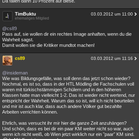
Da fallen dann 10 Prozent auf diese.
TimBuktu
03.03.2012 um 11:00
ehemaliges Mitglied
@cs89
Pass auf, sie wollen dir ein rechtes Image anhaften, wenn du die
Wahrheit sagst.
Damit wollen sie die Kritiker mundtot machen!
cs89
03.03.2012 um 11:16
@insideman
Wie was Bildungsgefälle, was soll denn das jetzt schon wieder?
Nochmal, es ist so, dass in der HTL Mödling die Fachschulen voll
waren mit türkischstämmigen Schülern und in den höheren
Klassen hatte man vielleicht 1-2. Das ist wieder nicht wertend, nur
entspricht der Wahrheit. Warum das so ist, will ich nicht beurteilen
und mir ist auch klar, dass auch andere Völker gut bezahlte
Arbeiten verrichten können.
Ehrlich, was versucht ihr mir hier die ganze Zeit anzuhängen?
Und schön, dass es bei dir ein paar KM weiter nicht so war, auch
wenn ich nicht weiß, ob Wien jetzt wirklich nur ein "paar" KM sind.