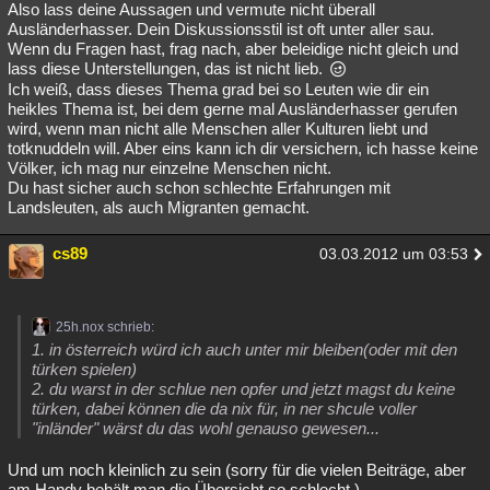
Also lass deine Aussagen und vermute nicht überall
Ausländerhasser. Dein Diskussionsstil ist oft unter aller sau.
Wenn du Fragen hast, frag nach, aber beleidige nicht gleich und
lass diese Unterstellungen, das ist nicht lieb.
Ich weiß, dass dieses Thema grad bei so Leuten wie dir ein
heikles Thema ist, bei dem gerne mal Ausländerhasser gerufen
wird, wenn man nicht alle Menschen aller Kulturen liebt und
totknuddeln will. Aber eins kann ich dir versichern, ich hasse keine
Völker, ich mag nur einzelne Menschen nicht.
Du hast sicher auch schon schlechte Erfahrungen mit
Landsleuten, als auch Migranten gemacht.
cs89
03.03.2012 um 03:53
25h.nox schrieb:
1. in österreich würd ich auch unter mir bleiben(oder mit den
türken spielen)
2. du warst in der schlue nen opfer und jetzt magst du keine
türken, dabei können die da nix für, in ner shcule voller
"inländer" wärst du das wohl genauso gewesen...
Und um noch kleinlich zu sein (sorry für die vielen Beiträge, aber
am Handy behält man die Übersicht so schlecht.).