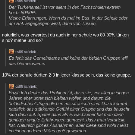
cs89 schrieb:
Besucht
Teilgenommen
Alle
Neue
Geschlossen
Der Türkenanteil ist vor allem in den Fachschulen extrem
hoch. 80/90%.
Meine Erfahrungen: Wenn du mal im Bus, in der Schule oder
Lesenswert
Schlüsselwörter
am Bhf. angegangen wirst, dann von Türken.
natürlich, was erwartest du auch in ner schule wo 80-90% türken
sind? mathe und so?
cs89 schrieb:
Es fehlt das Gemeinsame und keine der beiden Gruppen will
das Gemeinsame.
10% der schule dürften 2-3 in jeder klasse sein, das keine gruppe.
cs89 schrieb:
Fazit: Ich denke das Problem ist, dass sie, vor allen in jungen
Jahren eher unter sich bleiben wollen und darum die
"inländischen" Jugendlichen misstrauisch sind. Dazu kommt
natürlich das stärkende Gefühl einer Gruppe und das bauscht
sich dann auf. Später dann als Erwachsener hat man dann
genügen ungute Erfahrungen gemacht, dass man Vorurteile
hat. Natürlich gibt es Ausnahmen, aber diese sind wohl meist
in einem anderen Milieu groß geworden.