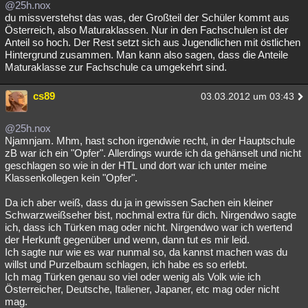
@25h.nox
du missverstehst das was, der Großteil der Schüler kommt aus
Österreich, also Maturaklassen. Nur in den Fachschulen ist der
Anteil so hoch. Der Rest setzt sich aus Jugendlichen mit östlichen
Hintergrund zusammen. Man kann also sagen, dass die Anteile
Maturaklasse zur Fachschule ca umgekehrt sind.
cs89
03.03.2012 um 03:43
@25h.nox
Njamnjam. Mhm, hast schon irgendwie recht, in der Hauptschule
zB war ich ein "Opfer". Allerdings wurde ich da gehänselt und nicht
geschlagen so wie in der HTL und dort war ich unter meine
Klassenkollegen kein "Opfer".
Da ich aber weiß, dass du ja in gewissen Sachen ein kleiner
Schwarzweißseher bist, nochmal extra für dich. Nirgendwo sagte
ich, dass ich Türken mag oder nicht. Nirgendwo war ich wertend
der Herkunft gegenüber und wenn, dann tut es mir leid.
Ich sagte nur wie es war nunmal so, da kannst machen was du
willst und Purzelbaum schlagen, ich habe es so erlebt.
Ich mag Türken genau so viel oder wenig als Volk wie ich
Österreicher, Deutsche, Italiener, Japaner, etc mag oder nicht
mag.