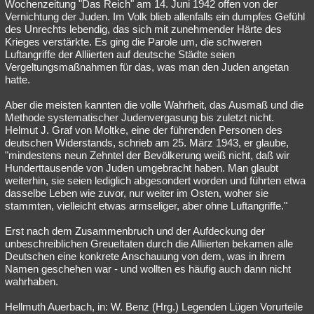
Wochenzeitung "Das Reich" am 14. Juni 1942 offen von der
Vernichtung der Juden. Im Volk blieb allenfalls ein dumpfes Gefühl
des Unrechts lebendig, das sich mit zunehmender Härte des
Krieges verstärkte. Es ging die Parole um, die schweren
Luftangriffe der Alliierten auf deutsche Städte seien
Vergeltungsmaßnahmen für das, was man den Juden angetan
hatte.
Aber die meisten kannten die volle Wahrheit, das Ausmaß und die
Methode systematischer Judenvergasung bis zuletzt nicht.
Helmut J. Graf von Moltke, eine der führenden Personen des
deutschen Widerstands, schrieb am 25. März 1943, er glaube,
"mindestens neun Zehntel der Bevölkerung weiß nicht, daß wir
Hunderttausende von Juden umgebracht haben. Man glaubt
weiterhin, sie seien lediglich abgesondert worden und führten etwa
dasselbe Leben wie zuvor, nur weiter im Osten, woher sie
stammten, vielleicht etwas armseliger, aber ohne Luftangriffe."
Erst nach dem Zusammenbruch und der Aufdeckung der
unbeschreiblichen Greueltaten durch die Alliierten bekamen alle
Deutschen eine konkrete Anschauung von dem, was in ihrem
Namen geschehen war - und wollten es häufig auch dann nicht
wahrhaben.
Hellmuth Auerbach, in: W. Benz (Hrg.) Legenden Lügen Vorurteile