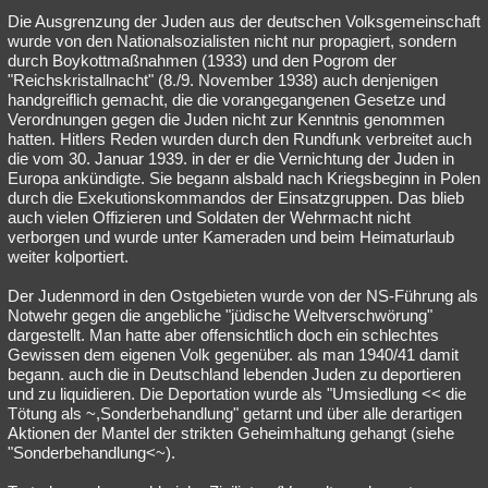
Die Ausgrenzung der Juden aus der deutschen Volksgemeinschaft
wurde von den Nationalsozialisten nicht nur propagiert, sondern
durch Boykottmaßnahmen (1933) und den Pogrom der
"Reichskristallnacht" (8./9. November 1938) auch denjenigen
handgreiflich gemacht, die die vorangegangenen Gesetze und
Verordnungen gegen die Juden nicht zur Kenntnis genommen
hatten. Hitlers Reden wurden durch den Rundfunk verbreitet auch
die vom 30. Januar 1939. in der er die Vernichtung der Juden in
Europa ankündigte. Sie begann alsbald nach Kriegsbeginn in Polen
durch die Exekutionskommandos der Einsatzgruppen. Das blieb
auch vielen Offizieren und Soldaten der Wehrmacht nicht
verborgen und wurde unter Kameraden und beim Heimaturlaub
weiter kolportiert.
Der Judenmord in den Ostgebieten wurde von der NS-Führung als
Notwehr gegen die angebliche "jüdische Weltverschwörung"
dargestellt. Man hatte aber offensichtlich doch ein schlechtes
Gewissen dem eigenen Volk gegenüber. als man 1940/41 damit
begann. auch die in Deutschland lebenden Juden zu deportieren
und zu liquidieren. Die Deportation wurde als "Umsiedlung << die
Tötung als ~,Sonderbehandlung" getarnt und über alle derartigen
Aktionen der Mantel der strikten Geheimhaltung gehangt (siehe
"Sonderbehandlung<~).