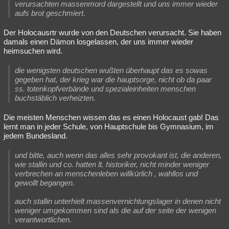
verursachten massenmord dargestellt und uns immer wieder
Besucht
Teilgenommen
Alle
Neue
Geschlossen
aufs brot geschmiert.
Lesenswert
Schlüsselwörter
Der Holocausrtr wurde von den Deutschen verursacht. Sie haben
damals einen Dämon losgelassen, der uns immer wieder
heimsuchen wird.
die wenigsten deutschen wußten überhaupt das es sowas
gegeben hat, der krieg war die hauptsorge, nicht ob da paar
ss. totenkopfverbände und spezialeinheiten menschen
buchstäblich verheizten.
Die meisten Menschen wissen das es einen Holocaust gab! Das
lernt man in jeder Schule, von Hauptschule bis Gymnasium, im
jedem Bundesland.
und bitte, auch wenn das alles sehr provokant ist, die anderen,
wie stallin und co. hatten lt. historiker, nicht minder weniger
verbrechen an menschenleben willkürlich , wahllos und
gewollt begangen.
auch stallin unterhielt massenvernichtungslager in denen nicht
weniger umgekommen sind als die auf der seite der wenigen
verantwortlichen.