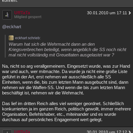
können.
UffTaTa
30.01.2010 um 17:11
Mitglied gesperrt
@eckhart
eckhart schrieb:
Warum hat sich die Wehrmacht dann an den
Kriegsverbrechen beteiligt, wenn angeblich die SS noch nicht
mal nicht vollständig mit Greueltaten ausgelastet war ?
Na, nicht so arg verallgemeinern. Eingesetzt wurde, was zur Hand
war und auch, wer mitmachte. Da wurde ja nicht eine große Liste
geführt in der Art, erst nehmen wir ausschließlich alle SS
Einheiten, wenn die, bis zum letzten Mann ausgebucht sind, dann
nehmen wir die Waffen-SS. Und wenn die bis zum letzten Mann
beschäftigt ist, nehmen wir die Wehmacht.
Das lief im dritten Reich alles viel weniger geordnet. Schließlich
konkurrierten ja im ganzen Reich, politisch gewollt, immer mehrere
Organisation, Befehlshaber, etc., miteinander und es wurde
durchaus auf persönliches Engagement wert gelegt.
UffTaTa
30.01.2010 um 17:12