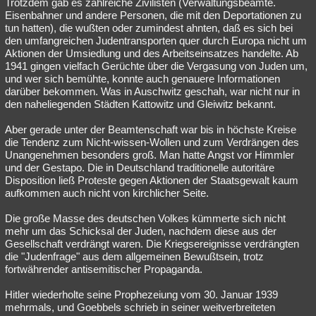
Trotzdem gab es zahlreiche Zivilisten (Verwaltungsbeamte.
Eisenbahner und andere Personen, die mit den Deportationen zu
tun hatten), die wußten oder zumindest ahnten, daß es sich bei
den umfangreichen Judentransporten quer durch Europa nicht um
Aktionen der Umsiedlung und des Arbeitseinsatzes handelte. Ab
1941 gingen vielfach Gerüchte über die Vergasung von Juden um,
und wer sich bemühte, konnte auch genauere Informationen
darüber bekommen. Was in Auschwitz geschah, war nicht nur in
den naheliegenden Städten Kattowitz und Gleiwitz bekannt.
Aber gerade unter der Beamtenschaft war bis in höchste Kreise
die Tendenz zum Nicht-wissen-Wollen und zum Verdrängen des
Unangenehmen besonders groß. Man hatte Angst vor Himmler
und der Gestapo. Die in Deutschland traditionelle autoritäre
Disposition ließ Proteste gegen Aktionen der Staatsgewalt kaum
aufkommen auch nicht von kirchlicher Seite.
Die große Masse des deutschen Volkes kümmerte sich nicht
mehr um das Schicksal der Juden, nachdem diese aus der
Gesellschaft verdrängt waren. Die Kriegsereignisse verdrängten
die "Judenfrage" aus dem allgemeinen Bewußtsein, trotz
fortwährender antisemitischer Propaganda.
Hitler wiederholte seine Prophezeiung vom 30. Januar 1939
mehrmals, und Goebbels schrieb in seiner weitverbreiteten