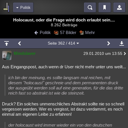
Politik
Bereiche
Holocaust, oder die Frage wird doch erlaubt sein....
8.262 Beiträge
Echtzeit
Diskussionen
Blogs
Videos
Statistiken
Politik
57 Bilder
Mehr
Chat
Wiki
Neuigkeiten
2
Seite
362
/ 414
meine Rubriken
Mindslaver
29.01.2010 um 13:55
Menschen
Wissenschaft
Politik
Mystery
Kriminalfälle
Spiritualität
Verschwörungen
Technologie
Ufologie
Aus Eingangspost, auch wenn dr User nicht mehr unter uns weilt...
Natur
Umfragen
Unterhaltung
ich bin der meinung, es sollte langsam mal reichen, mit
diesem "holocaust" geschreie und dem permanenten druck
weitere Rubriken
der ausgeübt werden soll auf eine generation, für die das dritte
reich fast so abstrakt ist wie die steinzeit.
Philosophie
Träume
Orte
Esoterik
Literatur
Druck? Ein solches unmenschliches Abstrakt sollte nie so schnell
Astronomie
Helpdesk
Gruppen
Gaming
Filme
vergessen werden. Wer es vergisst, ist dazu verdammt, es noch
einmal am eigenen Leibe zu erfahren!
Musik
Clash
Verbesserungen
Allmystery
English
der holocaust wird immer wieder ein von den deutschen
Übersichten