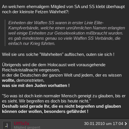
An welchem ehemaligem Mitglied von SA und SS klebt überhaupt
noch der kleinste Fetzen Wahrheit?:
Einheiten der Waffen SS waren in erster Linie Elite-
Kampfverbände, welche einen unrühmlichen Namen erlangten
weil einige Einheiten zur Geiselexekution mißbraucht wurden.
es gab mindestens genau so viele Waffen SS Verbände, die
einfach nur Krieg führten.
Weil sie uns solche "Wahrheiten" auftischen, outen sie sich !
Übrigends wird die dem Holocaust weit vorausgehende
Reichskristallnacht vergessen,
in der die Deutschen der ganzen Welt und jedem, der es wissen
wollte,
demonstrieten,
was sie mit den Juden vorhatten !
"So was ist doch kein normaler Mensch geneigt zu glauben, bis er
es sieht. Wir begreifen es doch bis heute nicht."
Deshalb seid gerade Ihr, die es nicht begreifen und glauben
können oder wollen, besonders gefährdet !
UffTaTa
30.01.2010 um 17:04
Mitglied gesperrt