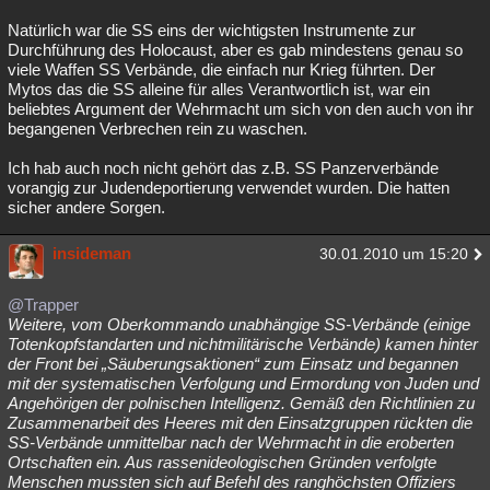
Natürlich war die SS eins der wichtigsten Instrumente zur
Durchführung des Holocaust, aber es gab mindestens genau so
viele Waffen SS Verbände, die einfach nur Krieg führten. Der
Mytos das die SS alleine für alles Verantwortlich ist, war ein
beliebtes Argument der Wehrmacht um sich von den auch von ihr
begangenen Verbrechen rein zu waschen.
Ich hab auch noch nicht gehört das z.B. SS Panzerverbände
vorangig zur Judendeportierung verwendet wurden. Die hatten
sicher andere Sorgen.
insideman
30.01.2010 um 15:20
@Trapper
Weitere, vom Oberkommando unabhängige SS-Verbände (einige
Totenkopfstandarten und nichtmilitärische Verbände) kamen hinter
der Front bei „Säuberungsaktionen“ zum Einsatz und begannen
mit der systematischen Verfolgung und Ermordung von Juden und
Angehörigen der polnischen Intelligenz. Gemäß den Richtlinien zu
Zusammenarbeit des Heeres mit den Einsatzgruppen rückten die
SS-Verbände unmittelbar nach der Wehrmacht in die eroberten
Ortschaften ein. Aus rassenideologischen Gründen verfolgte
Menschen mussten sich auf Befehl des ranghöchsten Offiziers