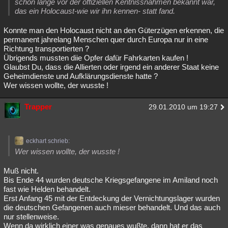
schon lange vor der offiziellen Kentnissnahmen bekannt war,
das ein Holocaust-wie wir ihn kennen- statt fand.
Konnte man den Holocaust nicht an den Güterzügen erkennen, die
permanent jahrelang Menschen quer durch Europa nur in eine
Richtung transportierten ?
Übrigends mussten diie Opfer dafür Fahrkarten kaufen !
Glaubst Du, dass die Allierten oder irgend ein anderer Staat keine
Geheimdienste und Aufklärungsdienste hatte ?
Wer wissen wollte, der wusste !
Trapper
29.01.2010 um 19:27
eckhart schrieb:
Wer wissen wollte, der wusste !
Muß nicht.
Bis Ende 44 wurden deutsche Kriegsgefangene im Amiland noch
fast wie Helden behandelt.
Erst Anfang 45 mit der Entdeckung der Vernichtungslager wurden
die deutschen Gefangenen auch mieser behandelt. Und das auch
nur stellenweise.
Wenn da wirklich einer was genaues wußte, dann hat er das