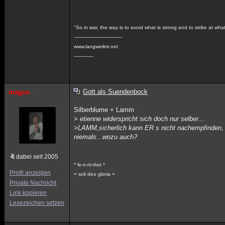
"So in war, the way is to avoid what is strong and to strike at wh
--------------------------------
www.langweilmi.net
-------------
Gott als Suendenbock
magus
Silberblume + Lamm
>
etienne widerspricht sich doch nur selber...
>LAMM,sicherlich kann ER s nicht nachempfinden, ko
niemals...wozu auch?
dabei seit 2005
* le-o-ni-das *
Profil anzeigen
= soli deo gloria =
Private Nachricht
Link kopieren
Lesezeichen setzen