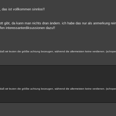
, das ist vollkommen sinnlos!!
t gibt, da kann man nichts dran ändern. ich habe das nur als anmerkung reinge
ufen interessanterdiksussionen dazu!!
gt, daß wir leuten die größte achtung bezeugen, während die allermeisten keine verdienen. (schop
gt, daß wir leuten die größte achtung bezeugen, während die allermeisten keine verdienen. (schop