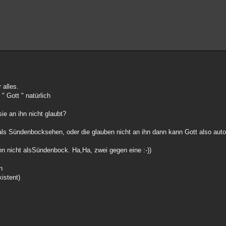
 alles.
" Gott " natürlich
e an ihn nicht glaubt?
als Sündenbocksehen, oder die glauben nicht an ihn dann kann Gott also aut
 nicht alsSündenbock. Ha,Ha, zwei gegen eine :-))
n
xistent)