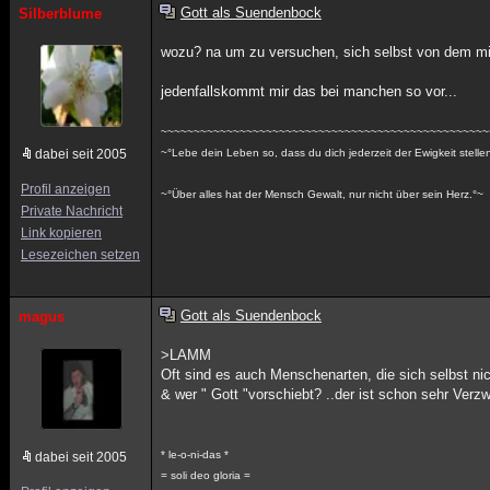
Gott als Suendenbock
Silberblume
wozu? na um zu versuchen, sich selbst von dem mi
jedenfallskommt mir das bei manchen so vor...
~~~~~~~~~~~~~~~~~~~~~~~~~~~~~~~~~~~~~~~~~~~~~~~~~~
dabei seit 2005
~°Lebe dein Leben so, dass du dich jederzeit der Ewigkeit stelle
Profil anzeigen
~°Über alles hat der Mensch Gewalt, nur nicht über sein Herz.°~
Private Nachricht
Link kopieren
Lesezeichen setzen
Gott als Suendenbock
magus
>LAMM
Oft sind es auch Menschenarten, die sich selbst ni
& wer " Gott "vorschiebt? ..der ist schon sehr Ver
* le-o-ni-das *
dabei seit 2005
= soli deo gloria =