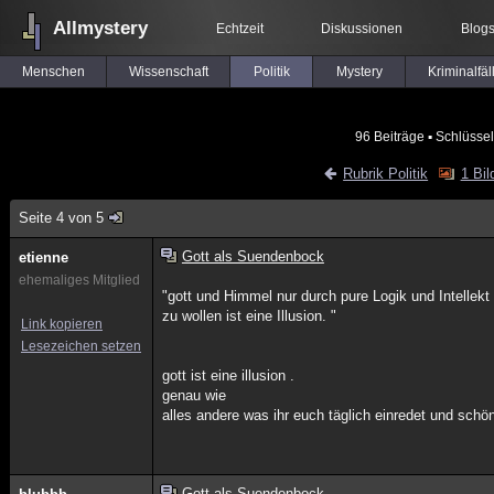
Allmystery
Echtzeit
Diskussionen
Blog
Menschen
Wissenschaft
Politik
Mystery
Kriminalfäl
96 Beiträge
▪ Schlüssel
Rubrik Politik
1 Bil
Seite 4 von 5
Gott als Suendenbock
etienne
ehemaliges Mitglied
"gott und Himmel nur durch pure Logik und Intellekt
zu wollen ist eine Illusion. "
Link kopieren
Lesezeichen setzen
gott ist eine illusion .
genau wie
alles andere was ihr euch täglich einredet und schön
Gott als Suendenbock