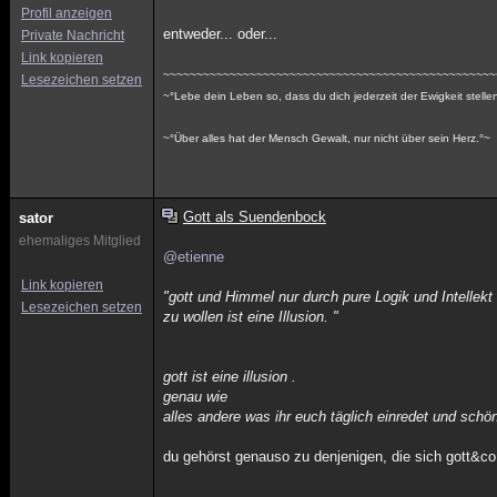
Profil anzeigen
entweder... oder...
Private Nachricht
Link kopieren
~~~~~~~~~~~~~~~~~~~~~~~~~~~~~~~~~~~~~~~~~~~~~~~~~~
Lesezeichen setzen
~°Lebe dein Leben so, dass du dich jederzeit der Ewigkeit stelle
~°Über alles hat der Mensch Gewalt, nur nicht über sein Herz.°~
Gott als Suendenbock
sator
ehemaliges Mitglied
@etienne
Link kopieren
"gott und Himmel nur durch pure Logik und Intellekt
Lesezeichen setzen
zu wollen ist eine Illusion. "
gott ist eine illusion .
genau wie
alles andere was ihr euch täglich einredet und schön
du gehörst genauso zu denjenigen, die sich gott&c