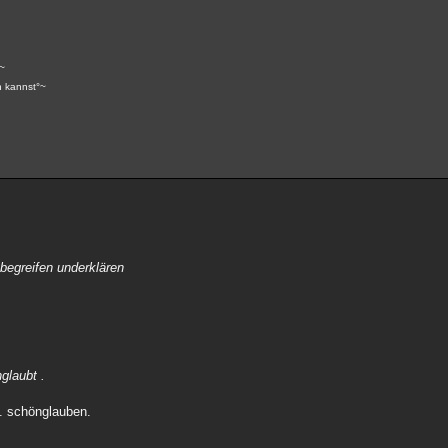
~
n kannst°~
 begreifen underklären
glaubt .
o. schönglauben.