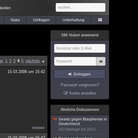
keiten
Natur
Umfragen
Unterhaltung
5
8
6
Nutzer anwesend
ge
1
2
3
4
5
nächste
15.03.2006 um 15:42
Einloggen
Passwort vergessen?
Konto erstellen
Ähnliche Diskussionen
Gesetz gegen Blasphemie in
Deutschland
melden
252 Beiträge bis 2015
15.03.2006 um 15:47