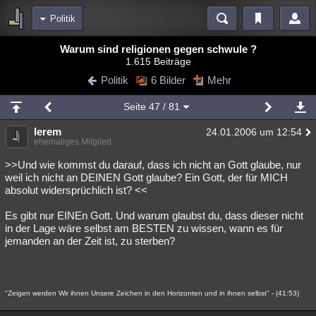
Politik
Bereiche
Warum sind religionen gegen schwule ?
1.615 Beiträge
Echtzeit
Diskussionen
Blogs
Videos
Statistiken
Politik
6 Bilder
Mehr
Chat
Wiki
Neuigkeiten
2
Seite
47
/ 81
meine Rubriken
lerem
24.01.2006 um 12:54
Menschen
Wissenschaft
Politik
Mystery
Kriminalfälle
ehemaliges Mitglied
Spiritualität
Verschwörungen
Technologie
Ufologie
>>Und wie kommst du darauf, dass ich nicht an Gott glaube, nur
weil ich nicht an DEINEN Gott glaube? Ein Gott, der für MICH
absolut widersprüchlich ist? <<
Natur
Umfragen
Unterhaltung
weitere Rubriken
Es gibt nur EINEn Gott. Und warum glaubst du, dass dieser nicht
in der Lage wäre selbst am BESTEN zu wissen, wann es für
Philosophie
Träume
Orte
Esoterik
Literatur
jemanden an der Zeit ist, zu sterben?
Astronomie
Helpdesk
Gruppen
Gaming
Filme
Musik
Clash
Verbesserungen
Allmystery
English
"Zeigen werden Wir ihnen Unsere Zeichen in den Horizonten und in ihnen selbst" - (41:53)
Übersichten