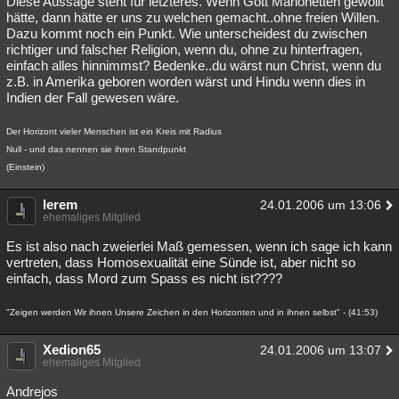
Diese Aussage steht für letzteres. Wenn Gott Marionetten gewollt
hätte, dann hätte er uns zu welchen gemacht..ohne freien Willen.
Dazu kommt noch ein Punkt. Wie unterscheidest du zwischen
richtiger und falscher Religion, wenn du, ohne zu hinterfragen,
einfach alles hinnimmst? Bedenke..du wärst nun Christ, wenn du
z.B. in Amerika geboren worden wärst und Hindu wenn dies in
Indien der Fall gewesen wäre.
Der Horizont vieler Menschen ist ein Kreis mit Radius
Null - und das nennen sie ihren Standpunkt
(Einstein)
lerem
24.01.2006 um 13:06
ehemaliges Mitglied
Es ist also nach zweierlei Maß gemessen, wenn ich sage ich kann
vertreten, dass Homosexualität eine Sünde ist, aber nicht so
einfach, dass Mord zum Spass es nicht ist????
"Zeigen werden Wir ihnen Unsere Zeichen in den Horizonten und in ihnen selbst" - (41:53)
Xedion65
24.01.2006 um 13:07
ehemaliges Mitglied
Andrejos