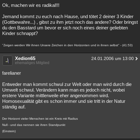
Ok, machen wir es radikal!!!
Jemand kommt zu euch nach Hause, und tötet 2 deiner 3 Kinder
(Gottbewahre...) , gibst zu ihm jetzt noch das andere? Oder bringst
du den Basstard um bevor er sich noch eines deiner geliebten
Kinder schnappt?
"Zeigen werden Wir ihnen Unsere Zeichen in den Horizonten und in ihnen selbst" - (41:53)
Xedion65
24.01.2006 um 13:00
ehemaliges Mitglied
farelianer
Entweder man kommt schwul zur Welt oder man wird durch die
Umwelt schwul. Verändern kann man es jedoch nicht, wobei
erstere Variante mittlerweile eher angenommen wird.
Homosexualität gibt es schon immer und sie tritt in der Natur
ständig auf.
Der Horizont vieler Menschen ist ein Kreis mit Radius
Null - und das nennen sie ihren Standpunkt
(Einstein)