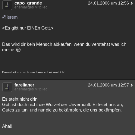
capo_grande
24.01.2006 um 12:56
Besucht
Teilgenommen
Alle
Neue
Geschlossen
ehemaliges Mitglied
@lerem
Lesenswert
Schlüsselwörter
>Es gibt nur EINEn Gott.<
Das wird dir kein Mensch abkaufen, wenn du verstehst was ich
meine
Dummheit und stolz,wachsen auf einem Holz!
farelianer
24.01.2006 um 12:57
ehemaliges Mitglied
Es steht nicht drin.
Gott ist doch nicht die Wurzel der Unvernunft. Er leitet uns an,
Gutes zu tun, und nur die zu bekämpfen, die uns bekämpfen.
Aha!!!