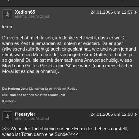
Xedion65
24.01.2006 um 12:57
ehemaliges Mitglied
lerem
Du verstehst mich falsch, ich denke sehr wohl, dass er weiß,
wann es Zeit für jemanden ist, sofern er existiert. Da er aber
(allwissend /allmächtig) auch eingeplant hat, wie und wann jemand
stirbt, wäre ein Mord nur der verlängerte Arm Gottes, er hat es ja
so geplant! Du bleibst mir demnach eine Antwort schuldig, wieso
Mord nach Gottes Gesetz eine Sünde wäre. (nach menschlicher
Moral ist es das ja ohnehin).
Der Horizont vieler Menschen ist ein Kreis mit Radius
Null - und das nennen sie ihren Standpunkt
(Einstein)
freestyler
24.01.2006 um 12:58
ehemaliges Mitglied
>>>Wenn der Tod ohnehin nur eine Form des Lebens darstellt,
wieso ist Töten dann eine Sünde?<<<