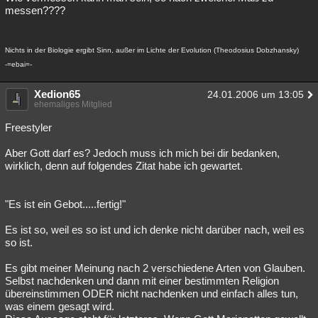
messen????
Nichts in der Biologie ergibt Sinn, außer im Lichte der Evolution (Theodosius Dobzhansky)
-=ebai=-
Xedion65
24.01.2006 um 13:05
ehemaliges Mitglied
Freestyler
Aber Gott darf es? Jedoch muss ich mich bei dir bedanken,
wirklich, denn auf folgendes Zitat habe ich gewartet.
"Es ist ein Gebot.....fertig!"
Es ist so, weil es so ist und ich denke nicht darüber nach, weil es
so ist.
Es gibt meiner Meinung nach 2 verschiedene Arten von Glauben.
Selbst nachdenken und dann mit einer bestimmten Religion
übereinstimmen ODER nicht nachdenken und einfach alles tun,
was einem gesagt wird.