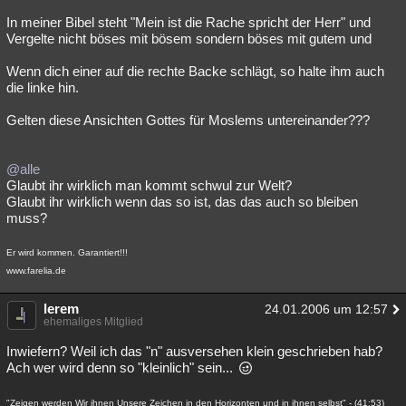
In meiner Bibel steht "Mein ist die Rache spricht der Herr" und
Vergelte nicht böses mit bösem sondern böses mit gutem und
Wenn dich einer auf die rechte Backe schlägt, so halte ihm auch
die linke hin.
Gelten diese Ansichten Gottes für Moslems untereinander???
@alle
Glaubt ihr wirklich man kommt schwul zur Welt?
Glaubt ihr wirklich wenn das so ist, das das auch so bleiben
muss?
Er wird kommen. Garantiert!!!
www.farelia.de
lerem
24.01.2006 um 12:57
ehemaliges Mitglied
Inwiefern? Weil ich das "n" ausversehen klein geschrieben hab?
Ach wer wird denn so "kleinlich" sein...
"Zeigen werden Wir ihnen Unsere Zeichen in den Horizonten und in ihnen selbst" - (41:53)