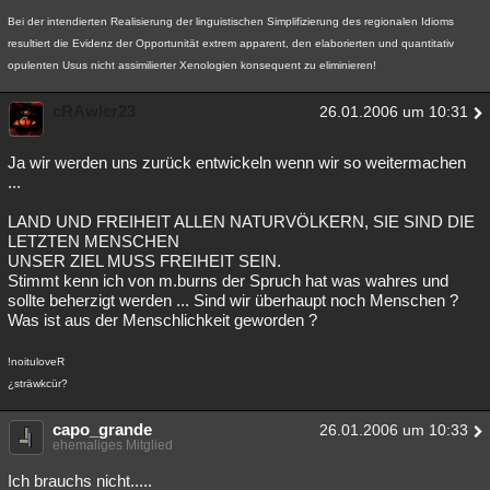
Bei der intendierten Realisierung der linguistischen Simplifizierung des regionalen Idioms
resultiert die Evidenz der Opportunität extrem apparent, den elaborierten und quantitativ
opulenten Usus nicht assimilierter Xenologien konsequent zu eliminieren!
cRAwler23
26.01.2006 um 10:31
Ja wir werden uns zurück entwickeln wenn wir so weitermachen
...
LAND UND FREIHEIT ALLEN NATURVÖLKERN, SIE SIND DIE
LETZTEN MENSCHEN
UNSER ZIEL MUSS FREIHEIT SEIN.
Stimmt kenn ich von m.burns der Spruch hat was wahres und
sollte beherzigt werden ... Sind wir überhaupt noch Menschen ?
Was ist aus der Menschlichkeit geworden ?
!noituloveR
¿sträwkcür?
capo_grande
26.01.2006 um 10:33
ehemaliges Mitglied
Ich brauchs nicht.....