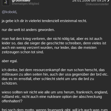
groomlake
26.01.2006 um 09:24
ehemaliges Mitglied
Diskussionsleiter
@kobold
,
ja gebe ich dir in vielerlei tendenziell ersteinmal recht.
nur die welt ist anders geworden.
man hat den krieg verloren, der nicht nötig tat, aber es ist auch
leider so, das die sieger die geschichte schreiben, denn vieles ist
auch ein wenig verzerrt wurden, nur leider, das die meisten
zeitzeugen schon tot sind.
aber egal.
ich denke, bei dem resourcenkampf der nun schon herscht, das
mißtrauen zu allen seiten hin, auch der usa gegenüber der brd etc.
das es im ernstfall, eher schlecht steht um uns die brd zu
schützen.
wieso sollten wir nicht wie alle um uns herum, frankreich, england,
rußland etc. nicht auch eine nukleare option der abschreckung
offenhalten!?
frei nach dem motto, wenns feuerwerk gibt, will ich auch was zum