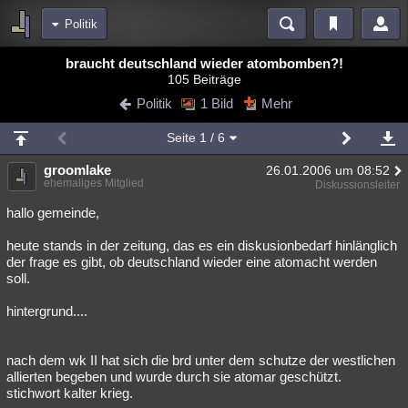
Politik
Bereiche
braucht deutschland wieder atombomben?!
105 Beiträge
Echtzeit
Diskussionen
Blogs
Videos
Statistiken
Politik
1 Bild
Mehr
Chat
Wiki
Neuigkeiten
2
Seite
1
/ 6
meine Rubriken
groomlake
26.01.2006 um 08:52
Menschen
Wissenschaft
Politik
Mystery
Kriminalfälle
ehemaliges Mitglied
Diskussionsleiter
Spiritualität
Verschwörungen
Technologie
Ufologie
hallo gemeinde,
heute stands in der zeitung, das es ein diskusionbedarf hinlänglich
Natur
Umfragen
Unterhaltung
der frage es gibt, ob deutschland wieder eine atomacht werden
weitere Rubriken
soll.
Philosophie
Träume
Orte
Esoterik
Literatur
hintergrund....
Astronomie
Helpdesk
Gruppen
Gaming
Filme
nach dem wk II hat sich die brd unter dem schutze der westlichen
Musik
Clash
Verbesserungen
Allmystery
English
allierten begeben und wurde durch sie atomar geschützt.
stichwort kalter krieg.
Übersichten