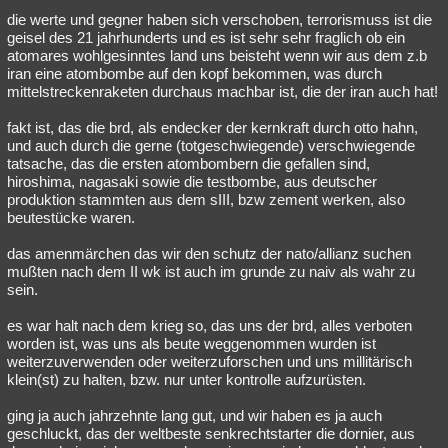
die werte und gegner haben sich verschoben, terrorismuss ist die
Besucht
Teilgenommen
Alle
Neue
Geschlossen
geisel des 21 jahrhunderts und es ist sehr sehr fraglich ob ein
atomares wohlgesinntes land uns beisteht wenn wir aus dem z.b
Lesenswert
Schlüsselwörter
iran eine atombombe auf den kopf bekommen, was durch
mittelstreckenraketen durchaus machbar ist, die der iran auch hat!
fakt ist, das die brd, als endecker der kernkraft durch otto hahn,
und auch durch die gerne (totgeschwiegende) verschwiegende
tatsache, das die ersten atombombern die gefallen sind,
hiroshima, nagasaki sowie die testbombe, aus deutscher
produktion stammten aus dem sIII, bzw zement werken, also
beutestücke waren.
das amenmärchen das wir den schutz der nato/allianz suchen
mußten nach dem II wk ist auch im grunde zu naiv als wahr zu
sein.
es war halt nach dem krieg so, das uns der brd, alles verboten
worden ist, was uns als beute weggenommen wurden ist
weiterzuverwenden oder weiterzuforschen und uns millitärisch
klein(st) zu halten, bzw. nur unter kontrolle aufzurüsten.
ging ja auch jahrzehnte lang gut, und wir haben es ja auch
geschluckt, das der weltbeste senkrechtstarter die dornier, aus