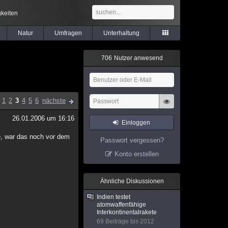
keiten
Natur
Umfragen
Unterhaltung
7
0
6
Nutzer anwesend
1
2
3
4
5
6
nächste
26.01.2006 um 16:16
Einloggen
e, war das noch vor dem
Passwort vergessen?
Konto erstellen
Ähnliche Diskussionen
Indien testet
atomwaffenfähige
Interkontinentalrakete
69 Beiträge bis 2012