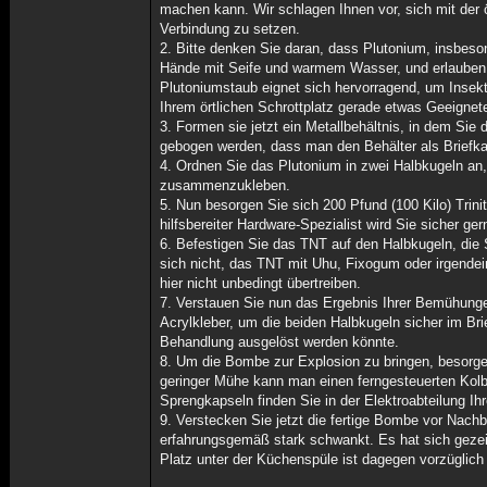
machen kann. Wir schlagen Ihnen vor, sich mit der ö
Verbindung zu setzen.
2. Bitte denken Sie daran, dass Plutonium, insbeso
Hände mit Seife und warmem Wasser, und erlauben Si
Plutoniumstaub eignet sich hervorragend, um Insekt
Ihrem örtlichen Schrottplatz gerade etwas Geeignete
3. Formen sie jetzt ein Metallbehältnis, in dem Si
gebogen werden, dass man den Behälter als Briefka
4. Ordnen Sie das Plutonium in zwei Halbkugeln an,
zusammenzukleben.
5. Nun besorgen Sie sich 200 Pfund (100 Kilo) Trinit
hilfsbereiter Hardware-Spezialist wird Sie sicher ge
6. Befestigen Sie das TNT auf den Halbkugeln, die 
sich nicht, das TNT mit Uhu, Fixogum oder irgend
hier nicht unbedingt übertreiben.
7. Verstauen Sie nun das Ergebnis Ihrer Bemühungen 
Acrylkleber, um die beiden Halbkugeln sicher im Bri
Behandlung ausgelöst werden könnte.
8. Um die Bombe zur Explosion zu bringen, besorgen
geringer Mühe kann man einen ferngesteuerten Kolbe
Sprengkapseln finden Sie in der Elektroabteilung Ih
9. Verstecken Sie jetzt die fertige Bombe vor Nachb
erfahrungsgemäß stark schwankt. Es hat sich gezei
Platz unter der Küchenspüle ist dagegen vorzüglich