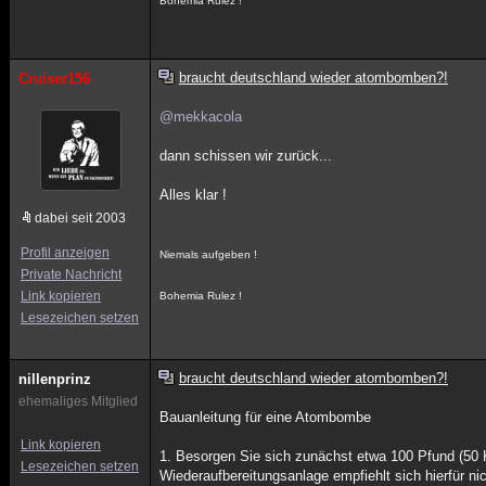
Bohemia Rulez !
braucht deutschland wieder atombomben?!
Cruiser156
@mekkacola
dann schissen wir zurück...
Alles klar !
dabei seit 2003
Profil anzeigen
Niemals aufgeben !
Private Nachricht
Link kopieren
Bohemia Rulez !
Lesezeichen setzen
braucht deutschland wieder atombomben?!
nillenprinz
ehemaliges Mitglied
Bauanleitung für eine Atombombe
Link kopieren
1. Besorgen Sie sich zunächst etwa 100 Pfund (50 K
Lesezeichen setzen
Wiederaufbereitungsanlage empfiehlt sich hierfür ni