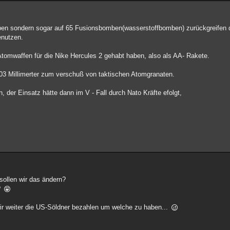
ben sondern sogar auf 65 Fusionsbomben(wasserstoffbomben) zurückgreifen d
enutzen.
e Atomwaffen für die Nike Hercules 2 gehabt haben, also als AA- Rakete.
03 Millimerter zum verschuß von taktischen Atomgranaten.
, der Einsatz hätte dann im V - Fall durch Nato Kräfte efolgt,
ollen wir das ändern?
?
r weiter die US-Söldner bezahlen um welche zu haben...