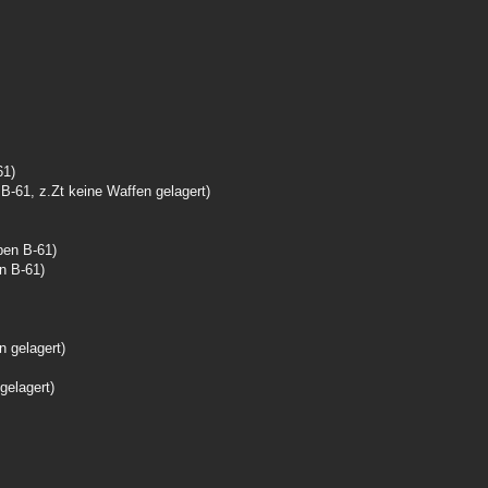
61)
-61, z.Zt keine Waffen gelagert)
ben B-61)
n B-61)
n gelagert)
gelagert)