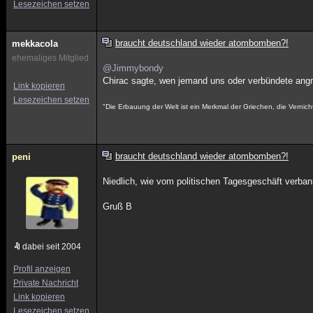
Lesezeichen setzen
braucht deutschland wieder atombomben?!
mekkacola
ehemaliges Mitglied
@Jimmybondy
Chirac sagte, wen jemand uns oder verbündete angre
Link kopieren
Lesezeichen setzen
"Die Erbauung der Welt ist ein Merkmal der Griechen, die Vernich
braucht deutschland wieder atombomben?!
peni
Niedlich, wie vom politischen Tagesgeschäft verba
Gruß B
dabei seit 2004
Profil anzeigen
Private Nachricht
Link kopieren
Lesezeichen setzen