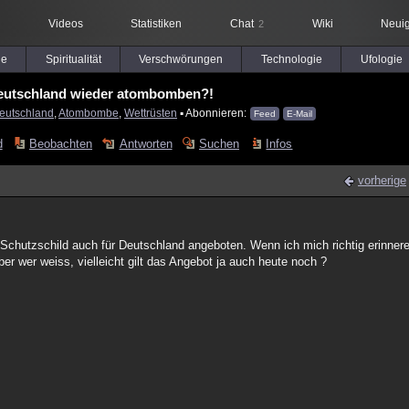
Videos
Statistiken
Chat
Wiki
Neuig
2
le
Spiritualität
Verschwörungen
Technologie
Ufologie
eutschland wieder atombomben?!
eutschland
,
Atombombe
,
Wettrüsten
▪ Abonnieren:
Feed
E-Mail
d
Beobachten
Antworten
Suchen
Infos
vorherige
 Schutzschild auch für Deutschland angeboten. Wenn ich mich richtig erinner
r wer weiss, vielleicht gilt das Angebot ja auch heute noch ?