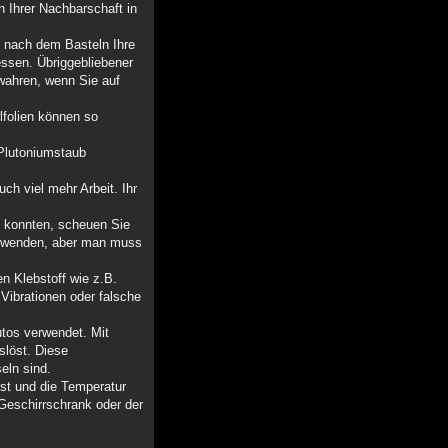
n Ihrer Nachbarschaft in
e nach dem Basteln Ihre
essen. Übriggebliebener
ewahren, wenn Sie auf
lfolien können so
 Plutoniumstaub
uch viel mehr Arbeit. Ihr
n konnten, scheuen Sie
verwenden, aber man muss
n Klebstoff wie z.B.
 Vibrationen oder falsche
utos verwendet. Mit
slöst. Diese
eln sind.
ist und die Temperatur
Geschirrschrank oder der