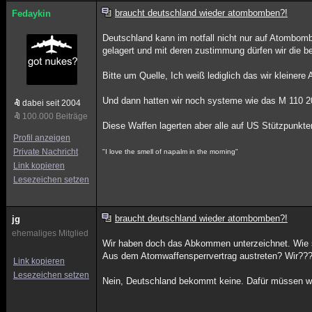
braucht deutschland wieder atombomben?!
Fedaykin
Deutschland kann im notfall nicht nur auf Atombom
gelagert und mit deren zustimmung dürfen wir die b
Bitte um Quelle, Ich weiß lediglich das wir kleiner
Und dann hatten wir noch systeme wie das M 110 2
dabei seit 2004
100.000 Beiträge
Diese Waffen lagerten aber alle auf US Stützpunkten
Profil anzeigen
Private Nachricht
"I love the smell of napalm in the morning"
Link kopieren
Lesezeichen setzen
braucht deutschland wieder atombomben?!
jg
ehemaliges Mitglied
Wir haben doch das Abkommen unterzeichnet. Wie s
Aus dem Atomwaffensperrvertrag austreten? Wir??
Link kopieren
Lesezeichen setzen
Nein, Deutschland bekommt keine. Dafür müssen wi