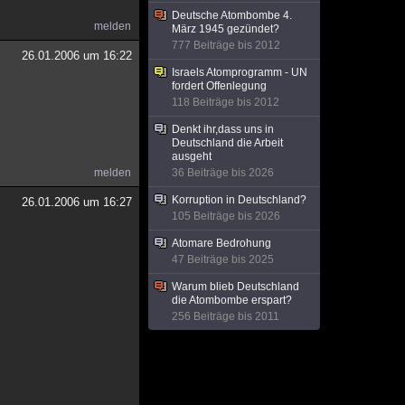
Deutsche Atombombe 4.
melden
März 1945 gezündet?
777 Beiträge bis 2012
26.01.2006 um 16:22
Israels Atomprogramm - UN
fordert Offenlegung
118 Beiträge bis 2012
Denkt ihr,dass uns in
Deutschland die Arbeit
ausgeht
melden
36 Beiträge bis 2026
Korruption in Deutschland?
26.01.2006 um 16:27
105 Beiträge bis 2026
Atomare Bedrohung
47 Beiträge bis 2025
Warum blieb Deutschland
die Atombombe erspart?
256 Beiträge bis 2011