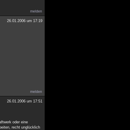
melden
26.01.2006 um 17:19
melden
26.01.2006 um 17:51
aftwerk oder eine
eiten, recht unglücklich