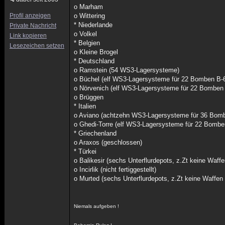
o Marham
Profil anzeigen
o Wittering
* Niederlande
Private Nachricht
o Volkel
Link kopieren
* Belgien
Lesezeichen setzen
o Kleine Brogel
* Deutschland
o Ramstein (54 WS3-Lagersysteme)
o Büchel (elf WS3-Lagersysteme für 22 Bomben B-
o Nörvenich (elf WS3-Lagersysteme für 22 Bomben B
o Brüggen
* Italien
o Aviano (achtzehn WS3-Lagersysteme für 36 Bom
o Ghedi-Torre (elf WS3-Lagersysteme für 22 Bombe
* Griechenland
o Araxos (geschlossen)
* Türkei
o Balikesir (sechs Unterflurdepots, z.Zt keine Waffe
o Incirlik (nicht fertiggestellt)
o Murted (sechs Unterflurdepots, z.Zt keine Waffen 
Niemals aufgeben !