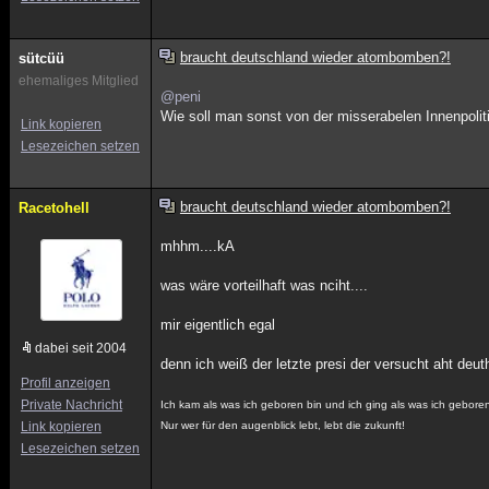
braucht deutschland wieder atombomben?!
sütcüü
ehemaliges Mitglied
@peni
Wie soll man sonst von der misserabelen Innenpolit
Link kopieren
Lesezeichen setzen
braucht deutschland wieder atombomben?!
Racetohell
mhhm....kA
was wäre vorteilhaft was nciht....
mir eigentlich egal
dabei seit 2004
denn ich weiß der letzte presi der versucht aht de
Profil anzeigen
Private Nachricht
Ich kam als was ich geboren bin und ich ging als was ich geboren
Link kopieren
Nur wer für den augenblick lebt, lebt die zukunft!
Lesezeichen setzen