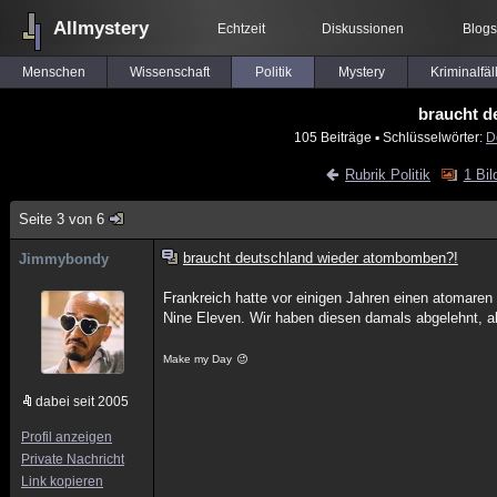
Allmystery
Echtzeit
Diskussionen
Blogs
Menschen
Wissenschaft
Politik
Mystery
Kriminalfäl
braucht d
105 Beiträge
▪ Schlüsselwörter:
D
Rubrik Politik
1 Bil
Seite 3 von 6
braucht deutschland wieder atombomben?!
Jimmybondy
Frankreich hatte vor einigen Jahren einen atomaren
Nine Eleven. Wir haben diesen damals abgelehnt, abe
Make my Day
dabei seit 2005
Profil anzeigen
Private Nachricht
Link kopieren