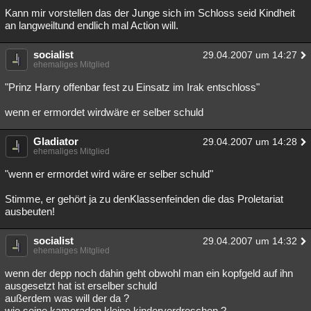
Kann mir vorstellen das der Junge sich im Schloss seid Kindheit
Besucht
Teilgenommen
Alle
Neue
Geschlossen
an langweiltund endlich mal Action will.
Lesenswert
Schlüsselwörter
socialist
29.04.2007 um 14:27
ehemaliges Mitglied
"Prinz Harry offenbar fest zu Einsatz im Irak entschloss"
wenn er ermordet wirdwäre er selber schuld
Gladiator
29.04.2007 um 14:28
ehemaliges Mitglied
"wenn er ermordet wird wäre er selber schuld"
Stimme, er gehört ja zu denKlassenfeinden die das Proletariat
ausbeuten!
socialist
29.04.2007 um 14:32
ehemaliges Mitglied
wenn der depp noch dahin geht obwohl man ein kopfgeld auf ihn
ausgesetzt hat ist erselber schuld
außerdem was will der da ?
wie seine kameraden kleine kinderverdreschen ?