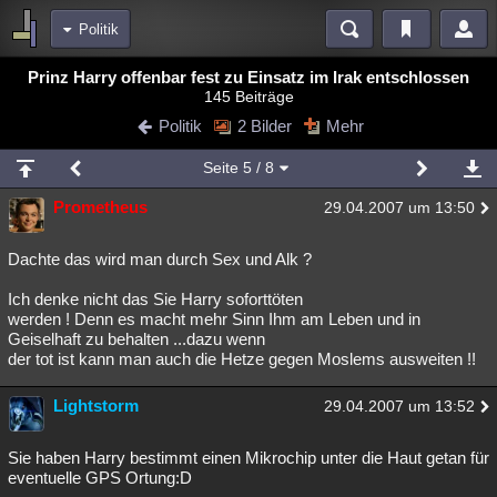
Politik
Bereiche
Prinz Harry offenbar fest zu Einsatz im Irak entschlossen
145 Beiträge
Echtzeit
Diskussionen
Blogs
Videos
Statistiken
Politik
2 Bilder
Mehr
Chat
Wiki
Neuigkeiten
2
Seite
5
/ 8
meine Rubriken
Prometheus
29.04.2007 um 13:50
Menschen
Wissenschaft
Politik
Mystery
Kriminalfälle
Spiritualität
Verschwörungen
Technologie
Ufologie
Dachte das wird man durch Sex und Alk ?
Ich denke nicht das Sie Harry soforttöten
Natur
Umfragen
Unterhaltung
werden ! Denn es macht mehr Sinn Ihm am Leben und in
weitere Rubriken
Geiselhaft zu behalten ...dazu wenn
der tot ist kann man auch die Hetze gegen Moslems ausweiten !!
Philosophie
Träume
Orte
Esoterik
Literatur
Lightstorm
29.04.2007 um 13:52
Astronomie
Helpdesk
Gruppen
Gaming
Filme
Musik
Clash
Verbesserungen
Allmystery
English
Sie haben Harry bestimmt einen Mikrochip unter die Haut getan für
eventuelle GPS Ortung:D
Übersichten