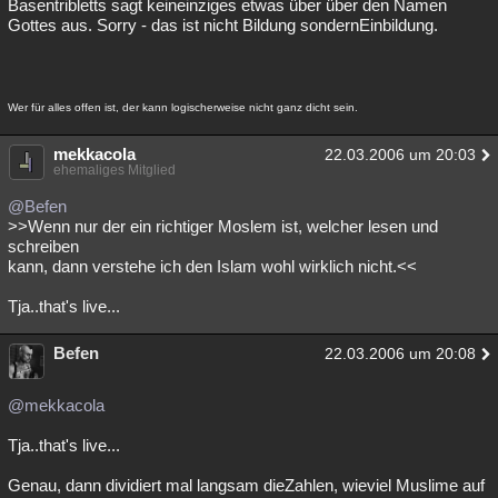
Basentribletts sagt keineinziges etwas über über den Namen
Gottes aus. Sorry - das ist nicht Bildung sondernEinbildung.
Besucht
Teilgenommen
Alle
Neue
Geschlossen
Lesenswert
Schlüsselwörter
Wer für alles offen ist, der kann logischerweise nicht ganz dicht sein.
mekkacola
22.03.2006 um 20:03
ehemaliges Mitglied
@Befen
>>Wenn nur der ein richtiger Moslem ist, welcher lesen und
schreiben
kann, dann verstehe ich den Islam wohl wirklich nicht.<<
Tja..that's live...
Befen
22.03.2006 um 20:08
@mekkacola
Tja..that's live...
Genau, dann dividiert mal langsam dieZahlen, wieviel Muslime auf