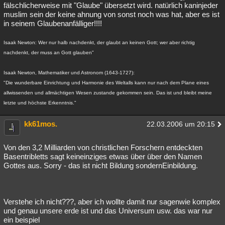
fälschlicherweise mit "Glaube" übersetzt wird. natürlich kaninjeder
muslim sein der keine ahnung von sonst noch was hat, aber es ist
in seinem Glaubenanfälliger!!!!
Isaak Newton: Wer nur halb nachdenkt, der glaubt an keinen Gott; wer aber richtig
nachdenkt, der muss an Gott glauben"
Isaak Newton, Mathematiker und Astronom (1643-1727):
"Die wunderbare Einrichtung und Harmonie des Weltalls kann nur nach dem Plane eines
allwissenden und allmächtigen Wesen zustande gekommen sein. Das ist und bleibt meine
letzte und höchste Erkenntnis."
kk61mos.
22.03.2006 um 20:15
Von den 3,2 Milliarden von christlichen Forschern entdeckten
Basentribletts sagt keineinziges etwas über über den Namen
Gottes aus. Sorry - das ist nicht Bildung sondernEinbildung.
Verstehe ich nicht???, aber ich wollte damit nur sagenwie komplex
und genau unsere erde ist und das Universum usw. das war nur
ein beispiel