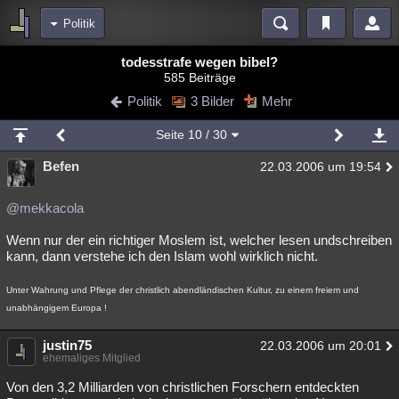
Politik
Bereiche
todesstrafe wegen bibel?
585 Beiträge
Echtzeit
Diskussionen
Blogs
Videos
Statistiken
Politik
3 Bilder
Mehr
Chat
Wiki
Neuigkeiten
2
Seite
10
/ 30
meine Rubriken
Befen
22.03.2006 um 19:54
Menschen
Wissenschaft
Politik
Mystery
Kriminalfälle
Spiritualität
Verschwörungen
Technologie
Ufologie
@mekkacola
Wenn nur der ein richtiger Moslem ist, welcher lesen undschreiben
Natur
Umfragen
Unterhaltung
kann, dann verstehe ich den Islam wohl wirklich nicht.
weitere Rubriken
Unter Wahrung und Pflege der christlich abendländischen Kultur, zu einem freiem und
Philosophie
Träume
Orte
Esoterik
Literatur
unabhängigem Europa !
Astronomie
Helpdesk
Gruppen
Gaming
Filme
justin75
22.03.2006 um 20:01
ehemaliges Mitglied
Musik
Clash
Verbesserungen
Allmystery
English
Von den 3,2 Milliarden von christlichen Forschern entdeckten
Übersichten