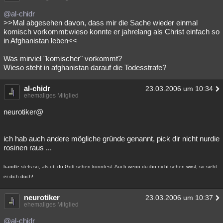
@al-chidr
>>Mal abgesehen davon, dass mir die Sache wieder einmal
komisch vorkommt:wieso konnte er jahrelang als Christ einfach so
in Afghanistan leben<<
Was mirviel "komischer" vorkommt?
Wieso steht in afghanistan darauf die Todesstrafe?
al-chidr
23.03.2006 um 10:34
ehemaliges Mitglied
neurotiker@
ich hab auch andere mögliche gründe genannt, pick dir nicht nurdie
rosinen raus ...
handle stets so, als ob du Gott sehen könntest. Auch wenn du ihn nicht sehen wirst, so sieht
er dich doch!
neurotiker
23.03.2006 um 10:37
ehemaliges Mitglied
@al-chidr