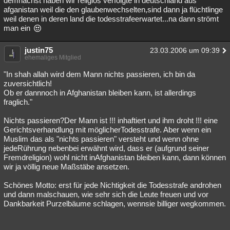
demnächst haben wir religiös verfolgte in deutschland aus
afganistan weil die den glaubenwechselten,sind dann ja flüchtlinge
weil denen in deren land die todesstrafeerwartet...na dann strömt
man ein
justin75
23.03.2006 um 09:39
ehemaliges Mitglied
"In shah allah wird dem Mann nichts passieren, ich bin da
zuversichtlich!
Ob er dannnoch in Afghanistan bleiben kann, ist allerdings
fraglich."
Nichts passieren?Der Mann ist !!! inhaftiert und ihm droht !!! eine
Gerichtsverhandlung mit möglicherTodesstrafe. Aber wenn ein
Muslim das als "nichts passieren" versteht und wenn ohne
jedeRührung nebenbei erwähnt wird, dass er (aufgrund seiner
Fremdreligion) wohl nicht inAfghanistan bleiben kann, dann können
wir ja völlig neue Maßstäbe ansetzen.
Schönes Motto: erst für jede Nichtigkeit die Todesstrafe androhen
und dann malschauen, wie sehr sich die Leute freuen und vor
Dankbarkeit Purzelbäume schlagen, wennsie billiger wegkommen.