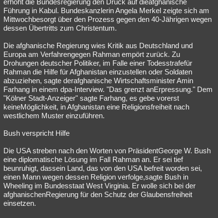
erhöht die Bundesregierung den Druck auf dieafghanische
Führung in Kabul. Bundeskanzlerin Angela Merkel zeigte sich am
Mittwochbesorgt über den Prozess gegen den 40-Jährigen wegen
dessen Übertritts zum Christentum.
Die afghanische Regierung wies Kritik aus Deutschland und
Europa am Verfahrengegen Rahman empört zurück. Zu
Drohungen deutscher Politiker, im Falle einer Todesstrafefür
Rahman die Hilfe für Afghanistan einzustellen oder Soldaten
abzuziehen, sagte derafghanische Wirtschaftsminister Amin
Farhang in einem dpa-Interview. "Das grenzt anErpressung." Dem
"Kölner Stadt-Anzeiger" sagte Farhang, es gebe vorerst
keineMöglichkeit, in Afghanistan eine Religionsfreiheit nach
westlichem Muster einzuführen.
Bush verspricht Hilfe
Die USA streben nach den Worten von PräsidentGeorge W. Bush
eine diplomatische Lösung im Fall Rahman an. Er sei tief
beunruhigt, dassein Land, das von den USA befreit worden sei,
einen Mann wegen dessen Religion verfolge,sagte Bush in
Wheeling im Bundesstaat West Virginia. Er wolle sich bei der
afghanischenRegierung für den Schutz der Glaubensfreiheit
einsetzen.