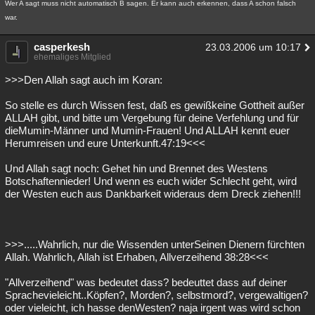
Wer A sagt muss nicht automatisch B sagen. Er kann auch erkennen, dass A schon falsch
war.
casperkesh
23.03.2006 um 10:17
ehemaliges Mitglied
>>>Den Allah sagt auch im Koran:
So stelle es durch Wissen fest, daß es gewißkeine Gottheit außer
ALLAH gibt, und bitte um Vergebung für deine Verfehlung und für
dieMumin-Männer und Mumin-Frauen! Und ALLAH kennt euer
Herumreisen und eure Unterkunft.47:19<<<
Und Allah sagt noch: Gehet hin und Brennet des Westens
Botschaftennieder! Und wenn es euch wider Schlecht geht, wird
der Westen euch aus Dankbarkeit wideraus dem Dreck ziehen!!!
>>>.....Wahrlich, nur die Wissenden unterSeinen Dienern fürchten
Allah. Wahrlich, Allah ist Erhaben, Allverzeihend 38:28<<<
"Allverzeihend" was bedeutet dass? bedeuttet dass auf deiner
Sprachevieleicht..Köpfen?, Morden?, selbstmord?, vergewaltigen?
oder vieleicht, ich hasse denWesten? naja irgent was wird schon