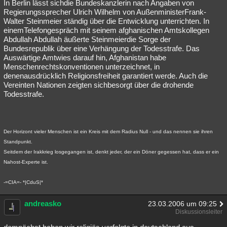
In Berlin lässt sichdie Bundeskanzlerin nach Angaben von
Regierungssprecher Ulrich Wilhelm von AußenministerFrank-
Walter Steinmeier ständig über die Entwicklung unterrichten. In
einemTelefongespräch mit seinem afghanischen Amtskollegen
Abdullah Abdullah äußerte Steinmeierdie Sorge der
Bundesrepublik über eine Verhängung der Todesstrafe. Das
Auswärtige Amtwies darauf hin, Afghanistan habe
Menschenrechtskonventionen unterzeichnet, in
denenausdrücklich Religionsfreiheit garantiert werde. Auch die
Vereinten Nationen zeigten sichbesorgt über die drohende
Todesstrafe.
Der Horizont vieler Menschen ist ein Kreis mit dem Radius Null - und das nennen sie ihren
Standpunkt.
Seitdem der Irakkrieg losgegangen ist, denkt jeder, der ein Döner gegessen hat, dass er ein
Nahost-Experte ist.
-=CIA=- *|CduS|*
andreasko
23.03.2006 um 09:25
Diskussionsleiter