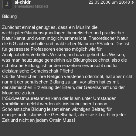
al-chidr
22.03.2006 um 20:48
ehemaliges Mitglied
Bildung
Zunächst einmal genügt es, dass ein Muslim die
wichtigstenGlaubensgrundlagen theoretischer und praktischer
Natur kennt und wenn möglichverinnerlicht. Theoretischer Natur
die 6 Glaubensinhalte und praktischer Natur die 5Säulen. Das ist
für gestresste Professoren ebenso möglich wie für
Analphabeten.Vertieftes Wissen, und dazu gehört das Wissen,
was man heutzutage gemeinhin als Bildungbezeichnet, also die
schulische Bildung, ist für den einzelnen erwünscht und für
dieislamische Gemeinschaft Pflicht!
Ob die Menschen ihre Religion verstehen odernicht, hat aber nicht
nur mit der schulischen Bidlung zu tun, vor allem hat es mit
derislamischen Erziehung der Eltern, der Gesellschaft und der
Moschee zu tun.
InSüdwestmauretannien kann der Islam unter Umständen
vorbildlicher gelebt werden als inistanbul oder London.
Scholastische Bildung leistet einen wichtigen Beitrag für
einegesunde islamische Gesellschaft, aber sie ist nicht in jeder
Zeit und nicht an jedem Ortein Muss!