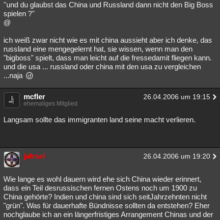
''und du glaubst das China und Russland dann nicht den Big Boss
spielen ?''
@
ich weiß zwar nicht wie es mit china aussieht aber ich denke, das
russland eine mengegelernt hat, sie wissen, wenn man den
"bigboss" spielt, dass man leicht auf die fressedamit fliegen kann.
und die usa ... russland oder china mit den usa zu vergleichen
...naja
mcfler
26.04.2006 um 19:15
ehemaliges Mitglied
Langsam sollte das immigranten land seine macht verlieren.
jafrael
26.04.2006 um 19:20
Wie lange es wohl dauern wird ehe sich China wieder erinnert,
dass ein Teil desrussischen fernen Ostens noch um 1900 zu
China gehörte? Indien und china sind sich seitJahrzehnten nicht
"grün". Was für dauerhafte Bündnisse sollten da entstehen? Eher
nochglaube ich an ein längerfristiges Arrangement Chinas und der