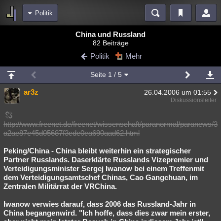
Politik
Bereiche
China und Russland
82 Beiträge
Echtzeit
Diskussionen
Blogs
Videos
Statistiken
Politik
Mehr
Chat
Wiki
Neuigkeiten
2
Seite
1
/ 5
meine Rubriken
ar3z
26.04.2006 um 01:55
Menschen
Wissenschaft
Politik
Mystery
Kriminalfälle
Diskussionsleiter
Spiritualität
Verschwörungen
Technologie
Ufologie
http://www.freenet.de/freenet/wissenschaft/paranormal/paranews/3
a2ae87e45d05687f3cde0ca690aad62.html
Natur
Umfragen
Unterhaltung
weitere Rubriken
Peking/China - China bleibt weiterhin ein strategischer
Partner Russlands. Daserklärte Russlands Vizepremier und
Philosophie
Träume
Orte
Esoterik
Literatur
Verteidigungsminister Sergej Iwanow bei einem Treffenmit
dem Verteidigungsamtschef Chinas, Cao Gangchuan, im
Astronomie
Helpdesk
Gruppen
Gaming
Filme
Zentralen Militärrat der VRChina.
Musik
Clash
Verbesserungen
Allmystery
English
Iwanow verwies darauf, dass 2006 das Russland-Jahr in
China begangenwird. "Ich hoffe, dass dies zwar mein erster,
Übersichten