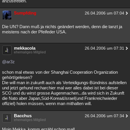
anzustreben.
Sumpfding
26.04.2006 um 07:04
Die UN? Dann muß ja nichts geändert werden, denn die tanzt ja
meistens nach der Pfeifeder USA.
mekkacola
26.04.2006 um 07:31
ehemaliges Mitglied
@ar3z
schon mal etwas von der Shanghai Cooperation Organization
gehört/gelesen?
Die will man in zukunft auch als Verteidigungs-Bündniss aufstellen
und jetzt gehund recharchier mal wer alles dabei ist bei dieser
SCO und du wirst grosse Augenmachen...da wird sich in Zukunft
die Nato aber Japan,Süd-Korea&Israel(und Frankreichwieder
offiziel) holen müssen, wenn man mithalten will.
Bacchus
26.04.2006 um 07:34
ehemaliges Mitglied
Moin Mekka..komm erzähl schon mal!