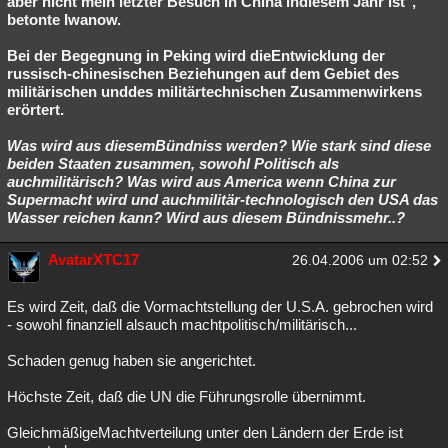
aber nicht mein letzter Besuch in China indiesem Jahr ist",
betonte Iwanow.
Besucht
Teilgenommen
Alle
Neue
Geschlossen
Bei der Begegnung in Peking wird dieEntwicklung der
Lesenswert
Schlüsselwörter
russisch-chinesischen Beziehungen auf dem Gebiet des
militärischen unddes militärtechnischen Zusammenwirkens
erörtert.
Was wird aus diesemBündniss werden? Wie stark sind diese
beiden Staaten zusammen, sowohl Politisch als
auchmilitärisch? Was wird aus America wenn China zur
Supermacht wird und auchmilitär-technologisch den USA das
Wasser reichen kann? Wird aus diesem Bündnissmehr..?
AvatarXTC17
26.04.2006 um 02:52
Es wird Zeit, daß die Vormachtstellung der U.S.A. gebrochen wird
- sowohl finanziell alsauch machtpolitisch/militärisch...
Schaden genug haben sie angerichtet.
Höchste Zeit, daß die UN die Führungsrolle übernimmt.
GleichmäßigeMachtverteilung unter den Ländern der Erde ist