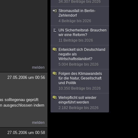
34.307 Beiträge bis 2026
Stromausfall in Berlin-
Zehlendorf
4 Beiträge bis 2026
UN Sicherheitsrat- Brauchen
wir eine Reform?
11 Beiträge bis 2026
Entwickelt sich Deutschland
negativ als
Wirtschaftsstandort?
5.004 Beiträge bis 2026
melden
Folgen des Klimawandels
27.05.2006 um 00:56
für die Natur, Gesellschaft
und Politik
10.350 Beiträge bis 2026
Wehrpflicht soll wieder
s solltegenau geprüft
eingeführt werden
nn ausgeschlossen indem
2.182 Beiträge bis 2026
melden
27.05.2006 um 00:58