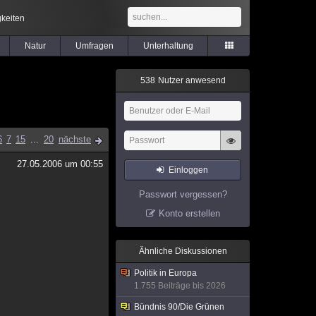
keiten
Natur
Umfragen
Unterhaltung
5
3
8
Nutzer anwesend
6
7
15
...
20
nächste
27.05.2006 um 00:55
Einloggen
Passwort vergessen?
Konto erstellen
Ähnliche Diskussionen
Politik in Europa
1.755 Beiträge bis 2026
Bündnis 90/Die Grünen