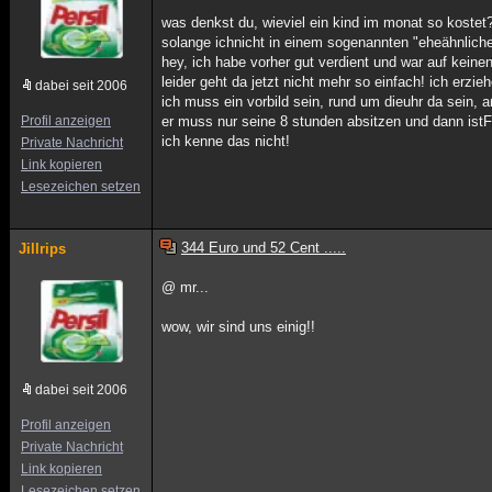
was denkst du, wieviel ein kind im monat so kostet
solange ichnicht in einem sogenannten "eheähnlichen
hey, ich habe vorher gut verdient und war auf keine
leider geht da jetzt nicht mehr so einfach! ich erzi
dabei seit 2006
ich muss ein vorbild sein, rund um dieuhr da sein, a
Profil anzeigen
er muss nur seine 8 stunden absitzen und dann i
ich kenne das nicht!
Private Nachricht
Link kopieren
Lesezeichen setzen
344 Euro und 52 Cent .....
Jillrips
@ mr...
wow, wir sind uns einig!!
dabei seit 2006
Profil anzeigen
Private Nachricht
Link kopieren
Lesezeichen setzen