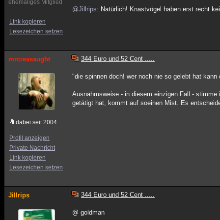
ehemaliges Mitglied
@Jillrips
: Natürlich! Knastvögel haben erst recht ke
Link kopieren
Lesezeichen setzen
344 Euro und 52 Cent .....
mrcreasaught
"die spinnen doch! wer noch nie so gelebt hat kann d
Ausnahmsweise - in diesem einzigen Fall - stimme 
getätigt hat, kommt auf soeinen Mist. Es entscheid
dabei seit 2004
Profil anzeigen
Private Nachricht
Link kopieren
Lesezeichen setzen
344 Euro und 52 Cent .....
Jillrips
@ goldman