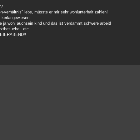
??
-verhältnis" lebe, müsste er mir sehr wohlunterhalt zahlen!
n kerlangewiesen!
ehe ja wohl auchsein kind und das ist verdammt schwere arbeit!
rztbesuche...etc...
stFEIERABEND!!