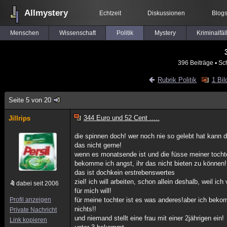
Allmystery
Echtzeit
Diskussionen
Blog
Menschen
Wissenschaft
Politik
Mystery
Kriminalfäl
396 Beiträge
▪ Sc
Rubrik Politik
1 Bil
Seite 5 von 20
344 Euro und 52 Cent .....
Jillrips
die spinnen doch! wer noch nie so gelebt hat kann d
das nicht gerne!
wenn es monatsende ist und die füsse meiner toch
bekomme ich angst, ihr das nicht bieten zu können!
das ist dochkein erstrebenswertes
ziel! ich will arbeiten, schon allein deshalb, weil 
dabei seit 2006
für mich will!
Profil anzeigen
für meine tochter ist es was anderes!aber ich bek
nichts!!
Private Nachricht
und niemand stellt eine frau mit einer 2jährigen ein!
Link kopieren