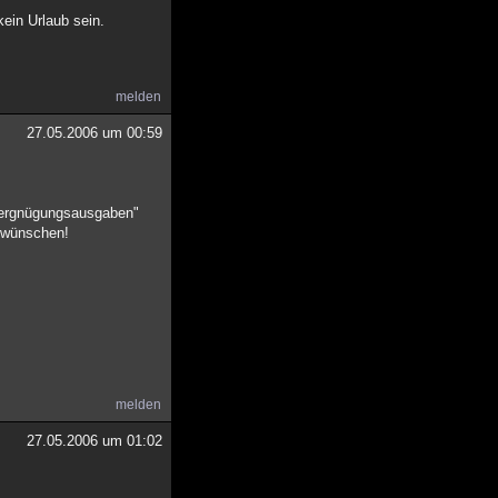
kein Urlaub sein.
melden
27.05.2006 um 00:59
"Vergnügungsausgaben"
h wünschen!
melden
27.05.2006 um 01:02