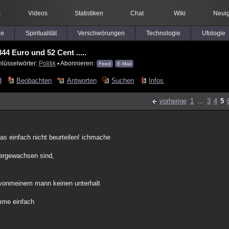
s
Videos
Statistiken
Chat
Wiki
Neuig
le
Spiritualität
Verschwörungen
Technologie
Ufologie
344 Euro und 52 Cent .....
hlüsselwörter:
Politik
▪ Abonnieren:
Feed
E-Mail
d
Beobachten
Antworten
Suchen
Infos
vorherige
1
...
3
4
5
as einfach nicht beurteilen! ichmache
tergewachsen sind,
ich vonmeinem mann keinen unterhalt
omme einfach