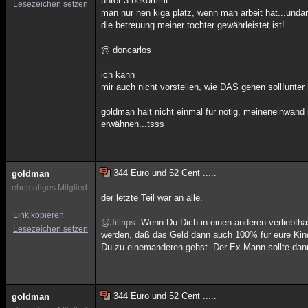
unter 3 bekommt
Lesezeichen setzen
man nur nen kiga platz, wenn man arbeit hat...unda
die betreuung meiner tochter gewährleistet ist!
@ doncarlos
ich kann
mir auch nicht vorstellen, wie DAS gehen soll!unter
goldman hält nicht einmal für nötig, meineneinwand 
erwähnen...tsss
344 Euro und 52 Cent .....
goldman
ehemaliges Mitglied
der letzte Teil war an alle.
Link kopieren
@Jillrips
: Wenn Du Dich in einen anderen verliebth
Lesezeichen setzen
werden, daß das Geld dann auch 100% für eure Ki
Du zu einemanderen gehst. Der Ex-Mann sollte dan
344 Euro und 52 Cent .....
goldman