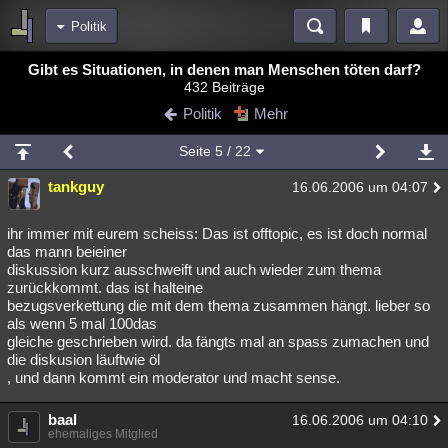
Politik
Bereiche
Gibt es Situationen, in denen man Menschen töten darf?
432 Beiträge
Echtzeit
Diskussionen
Blogs
Videos
Statistiken
Politik
Mehr
Chat
Wiki
Neuigkeiten
Seite
5
/ 22
meine Rubriken
tankguy
16.06.2006 um 04:07
Menschen
Wissenschaft
Politik
Mystery
Kriminalfälle
Spiritualität
Verschwörungen
Technologie
Ufologie
ihr immer mit eurem scheiss: Das ist offtopic, es ist doch normal
das mann beieiner
diskussion kurz ausschweift und auch wieder zum thema
Natur
Umfragen
Unterhaltung
zurückkommt. das ist halteine
weitere Rubriken
bezugsverkettung die mit dem thema zusammen hängt. lieber so
als wenn 5 mal 100das
Philosophie
Träume
Orte
Esoterik
Literatur
gleiche geschrieben wird. da fängts mal an spass zumachen und
die diskusion läuftwie öl
Astronomie
Helpdesk
Gruppen
Gaming
Filme
, und dann kommt ein moderator und macht sense.
Musik
Clash
Verbesserungen
Allmystery
English
baal
16.06.2006 um 04:10
ehemaliges Mitglied
Übersichten