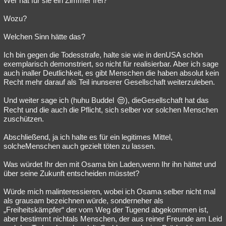
Wer hat für sie ein Zimmer frei?
Wozu?
Welchen Sinn hätte das?
Ich bin gegen die Todesstrafe, halte sie wie in denUSA schön
exemplarisch demonstriert, so nicht für realisierbar. Aber ich sage
auch inaller Deutlichkeit, es gibt Menschen die haben absolut kein
Recht mehr darauf als Teil inunserer Gesellschaft weiterzuleben.
Und weiter sage ich (huhu Buddel
), dieGesellschaft hat das
Recht und die auch die Pflicht, sich selber vor solchen Menschen
zuschützen.
Abschließend, ja ich halte es für ein legitimes Mittel,
solcheMenschen auch gezielt töten zu lassen.
Was würdet Ihr den mit Osama bin Laden,wenn Ihr ihn hättet und
über seine Zukunft entscheiden müsstet?
Würde mich malinteressieren, wobei ich Osama selber nicht mal
als grausam bezeichnen würde, sonderneher als
„Freiheitskämpfer“ der vom Weg der Tugend abgekommen ist,
aber bestimmt nichtals Menschen, der aus reiner Freunde am Leid