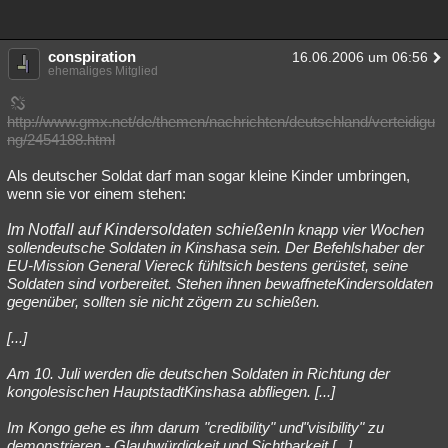
conspiration
16.06.2006 um 06:56
ehemaliges Mitglied
http://www.gmx.net/de/themen/nachrichten/deutschland/verteidigu
ng/2454188.html
Als deutscher Soldat darf man sogar kleine Kinder umbringen,
wenn sie vor einem stehen:
Im Notfall auf Kindersoldaten schießen
In knapp vier Wochen
sollendeutsche Soldaten in Kinshasa sein. Der Befehlshaber der
EU-Mission General Viereck fühltsich bestens gerüstet, seine
Soldaten sind vorbereitet. Stehen ihnen bewaffneteKindersoldaten
gegenüber, sollten sie nicht zögern zu schießen.
[...]
Am 10. Juli werden die deutschen Soldaten in Richtung der
kongolesischen HauptstadtKinshasa abfliegen. [...]
Im Kongo gehe es ihm darum "credibility" und"visibility" zu
demonstrieren - Glaubwürdigkeit und Sichtbarkeit.[...]