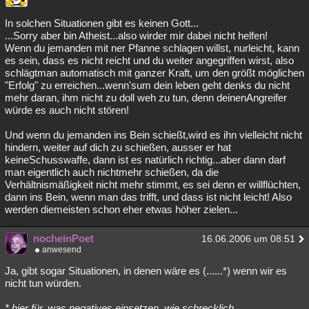
In solchen Situationen gibt es keinen Gott...
...Sorry aber bin Atheist...also wirder mir dabei nicht helfen!
Wenn du jemanden mit ner Pfanne schlagen willst, nurleicht, kann
es sein, dass es nicht reicht und du weiter angegriffen wirst, also
schlägtman automatisch mit ganzer Kraft, um den größt möglichen
"Erfolg" zu erreichen...wenn'sum dein leben geht denks du nicht
mehr daran, ihm nicht zu doll weh zu tun, denn deinenAngreifer
würde es auch nicht stören!
Und wenn du jemanden ins Bein schießt,wird es ihn vielleicht nicht
hindern, weiter auf dich zu schießen, ausser er hat
keineSchusswaffe, dann ist es natürlich richtig...aber dann darf
man eigentlich auch nichtmehr schießen, da die
Verhältnismäßigkeit nicht mehr stimmt, es sei denn er willflüchten,
dann ins Bein, wenn man das trifft, und dass ist nicht leicht! Also
werden diemeisten schon eher etwas höher zielen...
nocheinPoet
16.06.2006 um 08:51
anwesend
Ja, gibt sogar Situationen, in denen wäre es (......*) wenn wir es
nicht tun würden.
* hier für, was negatives einsetzen, wie schrecklich,