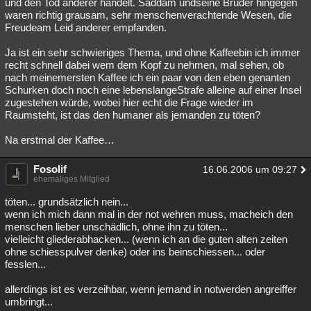
und den Tod anderer handelt. Saddam undseine Brüder hingegen
waren richtig grausam, sehr menschenverachtende Wesen, die
Freudeam Leid anderer empfanden.
Ja ist ein sehr schwieriges Thema, und ohne Kaffeebin ich immer
recht schnell dabei wem dem Kopf zu nehmen, mal sehen, ob
nach meinemersten Kaffee ich ein paar von den eben genanten
Schurken doch noch eine lebenslangeStrafe alleine auf einer Insel
zugestehen würde, wobei hier echt die Frage wieder im
Raumsteht, ist das den humaner als jemanden zu töten?
Na erstmal der Kaffee…
Fosolif
16.06.2006 um 09:27
ehemaliges Mitglied
töten... grundsätzlich nein...
wenn ich mich dann mal in der not wehren muss, macheich den
menschen lieber unschädlich, ohne ihn zu töten...
vielleicht gliederabhacken... (wenn ich an die guten alten zeiten
ohne schiesspulver denke) oder ins beinschiessen... oder
fesslen...
allerdings ist es verzeihbar, wenn jemand in notwerden angreiffer
umbringt...