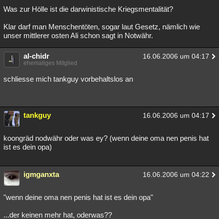
Was zur Hölle ist die darwinistische Kriegsmentalität?
Besucht
Teilgenommen
Alle
Neue
Geschlossen
Klar darf man Menschentöten, sogar laut Gesetz, nämlich wie
Lesenswert
Schlüsselwörter
unser mittlerer osten Ali schon sagt in Notwähr.
al-chidr
16.06.2006 um 04:17
ehemaliges Mitglied
schliesse mich tankguy vorbehaltslos an
tankguy
16.06.2006 um 04:17
koongräd nodwähr oder was ey? (wenn deine oma nen penis hat
ist es dein opa)
igmganxta
16.06.2006 um 04:22
"wenn deine oma nen penis hat ist es dein opa"
...der keinen mehr hat, oderwas??