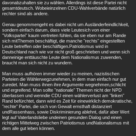
davonabzuhalten sie zu wählen. Allerdings ist diese Partei nicht
gesamtdeutsch. Wobeieinzelnen CDU-Wahlverbände natürlich
rechter sind als andere.
Genau genommengeht es dabei nicht um Ausländerfeindlichkeit,
sondern einfach darum, dass viele Leutesich von einer
"Volkspartei" kaum vertreten fühlen, da sie eben nur am Rande
sich mitThemen beschäftigt, die manche "rechts" eingestellten
Leute betreffen oder beschäftigen.Patriotismus wird in
Deutschland nach wie vor nicht groß geschrieben und wenn sich
danneinige enttäuschte Leute dem Nationalismus zuwenden,
braucht man sich nicht zu wundern.
Man muss aufhören immer wieder zu meinen, nazistischen
Parteien die Wählerwegzunehmen, in dem man einfach nur gut
zuredet. Man muss ihnen ihre Argumente wegnehmen,schlicht
und ergreifend. Man sollte "nationale" Themen nicht der NPD
überlassen und wenndie CDU einen wählerverlust am "linken"
Rand befürchtet, dann wird es Zeit für einewirklich demokratische,
"rechte" Partei, die sich von Gewalt ernsthaft distanziert
undRassenhass, sowie Diskriminierung ablehnt, dafür aber Wert
legt auf Vaterlandsliebe undeinen gesunden Dialog und einen
richtigen Mittelweg zwischen Patriotismus undNationalismus mit
dem alle gut leben können.