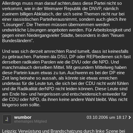
Allerdings muss man darauf achten,dass diese Partei nicht so
verkommt, wie in der Weimarer Republik die DNVP, nämlich
zueinem billigen Abklatsch, der sich seine Themen nicht nur bei
einer rassistischen Parteiherausnimmt, sondern auch gleich ihre
"Lösungen". Die Themen müssen übernommen werden
undwirkliche Lösungen angeboten werden. Für Arbeitslosigkeit und
gegen einen Niedergangvieler Städte, besonders in den "Neuen
Bundesländern".
Und was sich derzeit amrechten Rand tumelt, dass ist keinesfalls
zu gebrauchen. Parteien ála DSU, DP oder REPbedienen sich fast
derselben radikalen Parolen wie die DVU oder die NPD. Und
manchmalauch derselben Mittel. Mit gesundem Mittelweg haben
diese Partein kaum etwas zu tun. Auchwenn es bei der DP eine
Zeit lang beinahe so aussah, als könnte sie etwas erreichen
undetwas für die Leute tun, die sich bei der CDU nicht wohl fühlen
und die Radikalität derNPD nicht leiden können. Diese Leute sind
am Ende hin- und hergerissen und entscheidensich entweder für
die CDU oder NPD, da ihnen keine andere Wahl bleibt. Was nicht
längerso sein sollte.
wumbor
03.10.2006 um 18:17
ehemaliges Mitglied
Leipzig: Verwüstung und Brandschatzung durch linke Szene bei