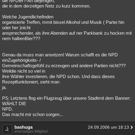
die NPDler?-An diejenigen,
die in dem derzeitgen Netz zu kurz kommen.
Besucht
Teilgenommen
Alle
Neue
Geschlossen
Welche Jugendlichefinden
Lesenswert
Schlüsselwörter
organisierte Treffen, mmit bissel Alkohol und Musik ( Partei hin
oder her )nicht
ansprrechender, als ihre Abenden auf ner Parkbank zu hocken mit
nem halbenBier???
Genau da muss man ansetzen! Warum schafft es die NPD
einZugehörigkeits- /
Gemeinschaftsgefühl zu erzeugen und andere Partien nicht???
Weildie nicht so viel in
ihre Wähler investieren, die NPD schon. Und dass dieses
Rezeptfunktioniert, sieht man
ja.
PS: Letztens flog ein Flugzeug über unsere Stadtmit dem Banner:
WÄHLT DIE
NPD.
Das macht mir schon sorgen...
bashuga
24.09.2006 um 18:13
ehemaliges Mitglied