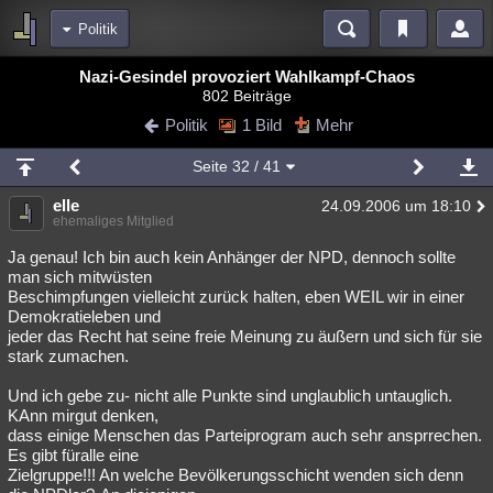
Politik
Bereiche
Nazi-Gesindel provoziert Wahlkampf-Chaos
802 Beiträge
Echtzeit
Diskussionen
Blogs
Videos
Statistiken
Politik
1 Bild
Mehr
Chat
Wiki
Neuigkeiten
Seite
32
/ 41
meine Rubriken
elle
24.09.2006 um 18:10
Menschen
Wissenschaft
Politik
Mystery
Kriminalfälle
ehemaliges Mitglied
Spiritualität
Verschwörungen
Technologie
Ufologie
Ja genau! Ich bin auch kein Anhänger der NPD, dennoch sollte
man sich mitwüsten
Beschimpfungen vielleicht zurück halten, eben WEIL wir in einer
Natur
Umfragen
Unterhaltung
Demokratieleben und
weitere Rubriken
jeder das Recht hat seine freie Meinung zu äußern und sich für sie
stark zumachen.
Philosophie
Träume
Orte
Esoterik
Literatur
Und ich gebe zu- nicht alle Punkte sind unglaublich untauglich.
Astronomie
Helpdesk
Gruppen
Gaming
Filme
KAnn mirgut denken,
dass einige Menschen das Parteiprogram auch sehr ansprrechen.
Musik
Clash
Verbesserungen
Allmystery
English
Es gibt füralle eine
Zielgruppe!!! An welche Bevölkerungsschicht wenden sich denn
Übersichten