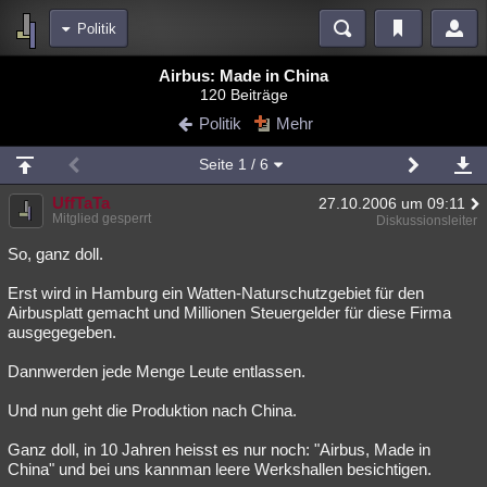
Politik
Bereiche
Airbus: Made in China
120 Beiträge
Echtzeit
Diskussionen
Blogs
Videos
Statistiken
Politik
Mehr
Chat
Wiki
Neuigkeiten
Seite
1
/ 6
meine Rubriken
UffTaTa
27.10.2006 um 09:11
Menschen
Wissenschaft
Politik
Mystery
Kriminalfälle
Mitglied gesperrt
Diskussionsleiter
Spiritualität
Verschwörungen
Technologie
Ufologie
So, ganz doll.
Erst wird in Hamburg ein Watten-Naturschutzgebiet für den
Natur
Umfragen
Unterhaltung
Airbusplatt gemacht und Millionen Steuergelder für diese Firma
weitere Rubriken
ausgegegeben.
Philosophie
Träume
Orte
Esoterik
Literatur
Dannwerden jede Menge Leute entlassen.
Astronomie
Helpdesk
Gruppen
Gaming
Filme
Und nun geht die Produktion nach China.
Musik
Clash
Verbesserungen
Allmystery
English
Ganz doll, in 10 Jahren heisst es nur noch: "Airbus, Made in
China" und bei uns kannman leere Werkshallen besichtigen.
Übersichten