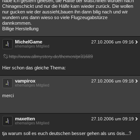
habe ich gestern gelesen, die Hälfte der Maschinen wurden nach
Chinageschickt und nur die Hälfe kam wieder zurück. Die wollen
nur gucken wie der aussieht,bauen ihn dann bilig nach und wir
wundern uns dann wieso so viele Flugzeugabstürze
dannkommen.
Billige Herstellung
MichelGame
27.10.2006 um 09:16
ehemaliges Mitglied
http://www.allmystery.de/themen/pr31689
Hier schon das gleiche Thema:
vampirox
27.10.2006 um 09:18
ehemaliges Mitglied
merci
maxetten
27.10.2006 um 09:19
ehemaliges Mitglied
tja warum soll es euch deutschen besser gehen als uns ösis...?