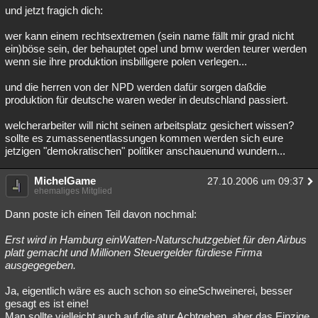
und jetzt fragich dich:
wer kann einem rechtsextremen (sein name fällt mir grad nicht
ein)böse sein, der behauptet opel und bmw werden teurer werden
wenn sie ihre produktion insbilligere polen verlegen...
und die herren von der NPD werden dafür sorgen daßdie
produktion für deutsche waren weder in deutschland passiert.
welcherarbeiter will nicht seinen arbeitsplatz gesichert wissen?
sollte es zumassenentlassungen kommen werden sich eure
jetzigen "demokratischen" politiker anschauenund wundern...
MichelGame
27.10.2006 um 09:37
ehemaliges Mitglied
Dann poste ich einen Teil davon nochmal:
Erst wird in Hamburg einWatten-Naturschutzgebiet für den Airbus
platt gemacht und Millionen Steuergelder fürdiese Firma
ausgegegeben.
Ja, eigentlich wäre es auch schon so eineSchweinerei, besser
gesagt es ist eine!
Man sollte vielleicht auch auf die atur Achtgeben. aber das Einzige