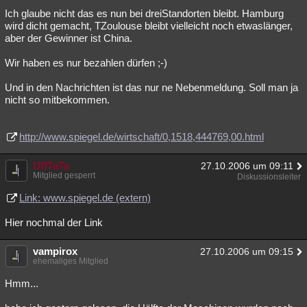
Ich glaube nicht das es nun bei dreiStandorten bleibt. Hamburg
Besucht
Teilgenommen
Alle
Neue
Geschlossen
wird dicht gemacht, TZoulouse bleibt vielleicht noch etwaslänger,
aber der Gewinner ist China.
Lesenswert
Schlüsselwörter
Wir haben es nur bezahlen dürfen ;-)
Und in den Nachrichten ist das nur ne Nebenmeldung. Soll man ja
nicht so mitbekommen.
http://www.spiegel.de/wirtschaft/0,1518,444769,00.html
UffTaTa
27.10.2006 um 09:11
Mitglied gesperrt
Diskussionsleiter
Link: www.spiegel.de (extern)
Hier nochmal der Link
vampirox
27.10.2006 um 09:15
ehemaliges Mitglied
Hmm...