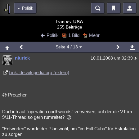
Politik
Bereiche
Iran vs. USA
255 Beiträge
Echtzeit
Diskussionen
Blogs
Videos
Statistiken
Politik
1 Bild
Mehr
Chat
Wiki
Neuigkeiten
2
Seite
4
/ 13
meine Rubriken
niurick
10.01.2008 um 02:39
Menschen
Wissenschaft
Politik
Mystery
Kriminalfälle
Spiritualität
Verschwörungen
Technologie
Ufologie
Link: de.wikipedia.org (extern)
Natur
Umfragen
Unterhaltung
weitere Rubriken
@ Preacher
Philosophie
Träume
Orte
Esoterik
Literatur
Darf ich auf "operation northwoods" verweisen, auf der die VT im
Astronomie
Helpdesk
Gruppen
Gaming
Filme
9/11-Thread so gern rumreitet?
Musik
Clash
Verbesserungen
Allmystery
English
"Entworfen" wurde der Plan wohl, um "im Fall Cuba" für Eskalation
zu sorgen!
Übersichten