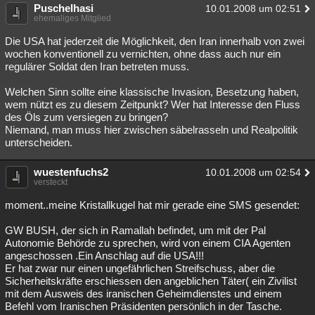
Puschelhasi
10.01.2008 um 02:51
ehemaliges Mitglied
Die USA hat jederzeit die Möglichkeit, den Iran innerhalb von zwei
wochen konventionell zu vernichten, ohne dass auch nur ein
regulärer Soldat den Iran betreten muss.
Welchen Sinn sollte eine klassische Invasion, Besetzung haben,
wem nützt es zu diesem Zeitpunkt? Wer hat Interesse den Fluss
des Öls zum versiegen zu bringen?
Niemand, man muss hier zwischen säbelrasseln und Realpolitik
unterscheiden.
wuestenfuchs2
10.01.2008 um 02:54
versteckt
moment..meine Kristallkugel hat mir gerade eine SMS gesendet:
GW BUSH, der sich in Ramallah befindet, um mit der Pal
Autonomie Behörde zu sprechen, wird von einem CIA Agenten
angeschossen .Ein Anschlag auf die USA!!!
Er hat zwar nur einen ungefährlichen Streifschuss, aber die
Sicherheitskräfte erschiessen den angeblichen Täter( ein Zivilist
mit dem Ausweis des iranischen Geheimdienstes und einem
Befehl vom Iranischen Präsidenten persönlich in der Tasche.