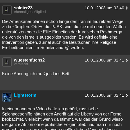
Besucht
Teilgenommen
Alle
Neue
Geschlossen
soldier23
10.01.2008 um 02:40
ehemaliges Mitglied
Lesenswert
Schlüsselwörter
Die Amerikaner planen schon lange den Iran im Indirekten Wege
zu bekämpfen. Ob Es die PJAK sind, die sie mit neuesten Waffen
unterstützen oder die Elite Einheiten der kurdischen Peshmerga,
die von den Israelis ausgebildet werden. Es wird definitiv eine
Intervention geben, zumal auch die Belutschen ihre Religöse
Freiheit(sunniten im Schiitenland
wollen.
wuestenfuchs2
10.01.2008 um 02:41
versteckt
Keine Ahnung-ich muß jetzt ins Bett.
Lightstorm
10.01.2008 um 02:41
In einem anderen Video hatte ich gehört, russische
Spionageschiffe hätten den Angriff auf die Liberty von der Ferne
beobachtet, vielleicht wenn da stimmt, war das der Grund wieso
die ganze Aktion ohne politische Folgen blieb und man nur noch
versuchte das ganze als einen unglücklichen Verwechslungs