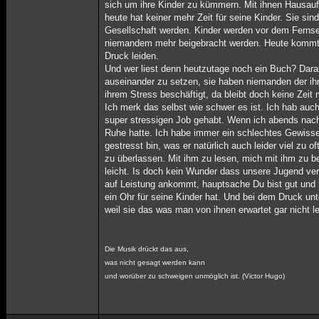
sich um ihre Kinder zu kümmern. Mit ihnen Hausauf
heute hat keiner mehr Zeit für seine Kinder. Sie sin
Gesellschaft werden. Kinder werden vor dem Fernse
niemandem mehr beigebracht werden. Heute kommt e
Druck leiden.
Und wer liest denn heutzutage noch ein Buch? Darauf
auseinander zu setzen, sie haben niemanden der ihnen
ihrem Stress beschäftigt, da bleibt doch keine Zeit
Ich merk das selbst wie schwer es ist. Ich hab auc
super stressigen Job gehabt. Wenn ich abends nach 
Ruhe hatte. Ich habe immer ein schlechtes Gewissen
gestresst bin, was er natürlich auch leider viel zu 
zu überlassen. Mit ihm zu lesen, mich mit ihm zu be
leicht. Is doch kein Wunder dass unsere Jugend verk
auf Leistung ankommt, hauptsache Du bist gut und lei
ein Ohr für seine Kinder hat. Und bei dem Druck u
weil sie das was man von ihnen erwartet gar nicht l
Die Musik drückt das aus,
was nicht gesagt werden kann
und worüber zu schweigen unmöglich ist. (Victor Hugo)