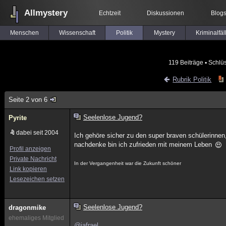
Allmystery
Echtzeit
Diskussionen
Blog
Menschen
Wissenschaft
Politik
Mystery
Kriminalfäl
119 Beiträge
▪ Schlü
Rubrik Politik
Seite 2 von 6
Seelenlose Jugend?
Pyrite
dabei seit 2004
Ich gehöre sicher zu den super braven schülerinnen
nachdenke bin ich zufrieden mit meinem Leben
Profil anzeigen
Private Nachricht
In der Vergangenheit war die Zukunft schöner
Link kopieren
Lesezeichen setzen
Seelenlose Jugend?
dragonmike
ehemaliges Mitglied
@jafrael