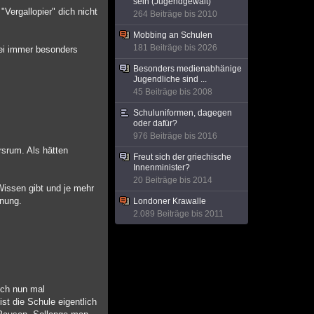
sein (Jugendgewalt)
"Vergallopier" dich nicht
264 Beiträge bis 2010
Mobbing an Schulen
181 Beiträge bis 2026
bei immer besonders
Besonders medienabhänige
Jugendliche sind ...
45 Beiträge bis 2008
Schuluniformen, dagegen
oder dafür?
976 Beiträge bis 2016
rsrum. Als hätten
Freut sich der griechische
Innenminister?
20 Beiträge bis 2014
 Wissen gibt und je mehr
inung.
Londoner Krawalle
2.089 Beiträge bis 2011
ich nun mal
st die Schule eigentlich