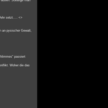
 Pausen. Sollange man
hr setzt..... <>
en an pysischer Gewalt,
schlimmes" passiert
nflikt. Woher die das