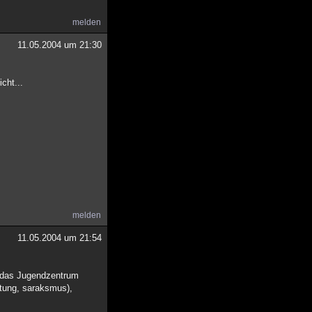
melden
11.05.2004 um 21:30
cht...
melden
11.05.2004 um 21:54
r das Jugendzentrum
htung, saraksmus),