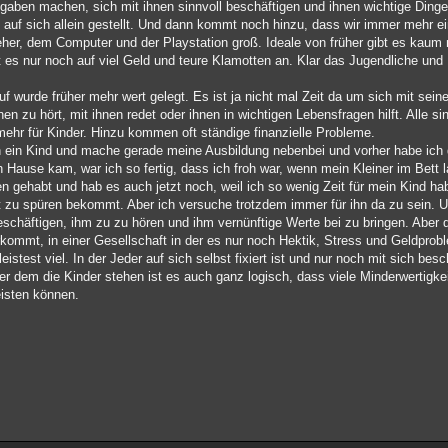
gaben machen, sich mit ihnen sinnvoll beschäftigen und ihnen wichtige Dinge
d auf sich allein gestellt. Und dann kommt noch hinzu, dass wir immer mehr ei
her, dem Computer und der Playstation groß. Ideale von früher gibt es kaum 
s nur noch auf viel Geld und teure Klamotten an. Klar das Jugendliche und 
 wurde früher mehr wert gelegt. Es ist ja nicht mal Zeit da um sich mit sein
 zu hört, mit ihnen redet oder ihnen in wichtigen Lebensfragen hilft. Alle sin
 mehr für Kinder. Hinzu kommen oft ständige finanzielle Probleme.
h ein Kind und mache gerade meine Ausbildung nebenbei und vorher habe ich d
Hause kam, war ich so fertig, dass ich froh war, wenn mein Kleiner im Bett l
 gehabt und hab es auch jetzt noch, weil ich so wenig Zeit für mein Kind ha
oft zu spüren bekommt. Aber ich versuche trotzdem immer für ihn da zu sein. U
schäftigen, ihm zu zu hören und ihm vernünftige Werte bei zu bringen. Aber d
ommt, in einer Gesellschaft in der es nur noch Hektik, Stress und Geldproble
stest viel. In der Jeder auf sich selbst fixiert ist und nur noch mit sich besc
nter dem die Kinder stehen ist es auch ganz logisch, dass viele Minderwerti
eisten können.