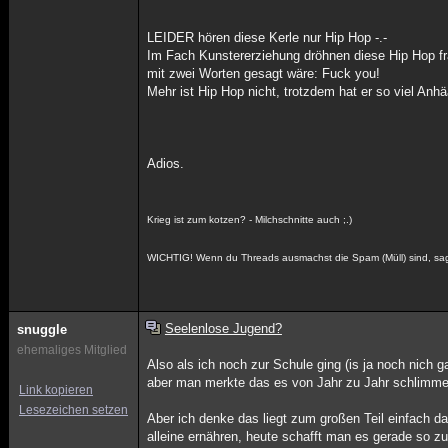
LEIDER hören diese Kerle nur Hip Hop -.-
Im Fach Kunstererziehung dröhnen diese Hip Hop f
mit zwei Worten gesagt wäre: Fuck you!
Mehr ist Hip Hop nicht, trotzdem hat er so viel Anh
Adios.
Krieg ist zum kotzen? - Milchschnitte auch ;.)
WICHTIG! Wenn du Threads ausmachst die Spam (Müll) sind, sag 
Seelenlose Jugend?
snuggle
ehemaliges Mitglied
Also als ich noch zur Schule ging (is ja noch nich g
aber man merkte das es von Jahr zu Jahr schlimme
Link kopieren
Lesezeichen setzen
Aber ich denke das liegt zum großen Teil einfach 
alleine ernähren, heute schafft man es gerade so z