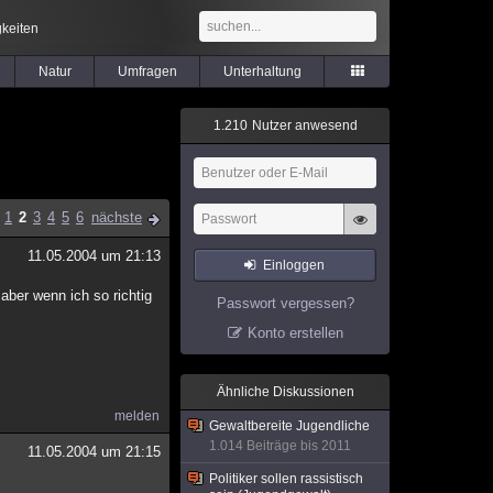
keiten
Natur
Umfragen
Unterhaltung
1
.
2
1
0
Nutzer anwesend
1
2
3
4
5
6
nächste
11.05.2004 um 21:13
Einloggen
aber wenn ich so richtig
Passwort vergessen?
Konto erstellen
Ähnliche Diskussionen
melden
Gewaltbereite Jugendliche
1.014 Beiträge bis 2011
11.05.2004 um 21:15
Politiker sollen rassistisch