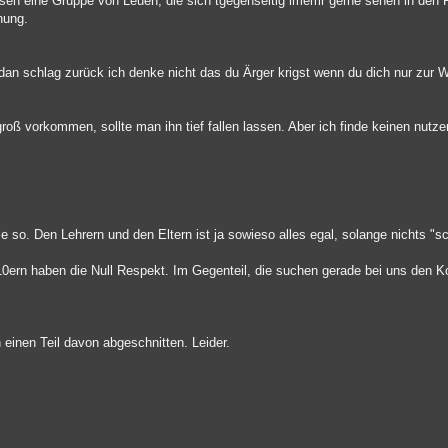
assen eine Gruppe von Leuen, die sich tgegenseitig imemr gerne sehen in den
dnung.
an schlag zurück ich denke nicht das du Ärger krigst wenn du dich nur zur We
 groß vorkommen, sollte man ihn tief fallen lassen. Aber ich finde keinen nutz
le so. Den Lehrern und den Eltern ist ja sowieso alles egal, solange nichts "
10ern haben die Null Respekt. Im Gegenteil, die suchen gerade bei uns den Ko
h einen Teil davon abgeschnitten. Leider.