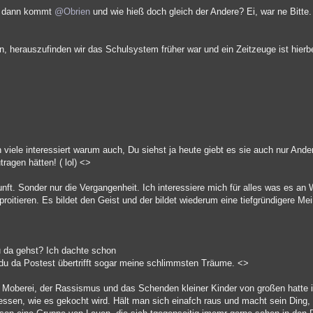
st dann kommt
@Obrien
und wie hieß doch gleich der Andere? Ei, war ne Bitte. 
an, herauszufinden wir das Schulsystem früher war und ein Zeitzeuge ist hier
 viele interessiert warum auch, Du siehst ja heute giebt es sie auch nur Ande
ragen hätten! ( lol) <>
kunft. Sonder nur die Vergangenheit. Ich interessiere mich für alles was es an
itieren. Es bildet den Geist und der bildet wiederum eine tiefgründigere Me
u da gehst? Ich dachte schon
 du da Postest übertrifft sogar meine schlimmsten Träume. <>
e Moberei, der Rassismus und das Schenden kleiner Kinder von großen hatte 
ssen, wie es gekocht wird. Hält man sich einafch raus und macht sein Ding, i