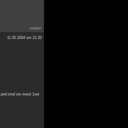
melden
11.05.2004 um 21:20
Land sind sie meist 1ser