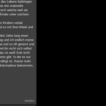
 des Lebens beibringen.
ne rein materielle
noch welche weil sie
Kinder unter solchem
en Kindern verbal
d so mit ihrer Arbeit und
rei Jahre lang einen
ag und ich endlich meine
be und so oft genervt und
nd ihn nicht sich selbst
as ist weiß Gott nicht
me gibt. In der es nur
häftigt ist. Keiner mehr
gkeitskomplexe bekommen,
melden