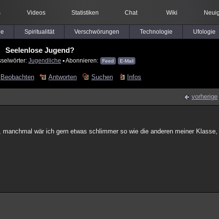
s
Videos
Statistiken
Chat
Wiki
Neuig
le
Spiritualität
Verschwörungen
Technologie
Ufologie
Seelenlose Jugend?
sselwörter:
Jugendliche
▪ Abonnieren:
Feed
E-Mail
Beobachten
Antworten
Suchen
Infos
vorherige
, manchmal wär ich gern etwas schlimmer so wie die anderen meiner Klasse, 