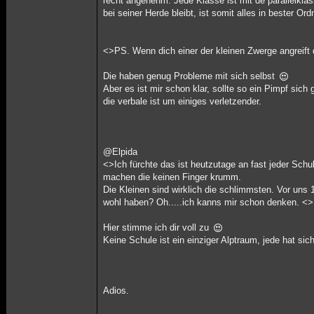
recht angenehm. Jede Klasse ist mit de parallelkl
bei seiner Herde bleibt, ist somit alles in bester Or
<>PS. Wenn dich einer der kleinen Zwerge angreift d
Die haben genug Probleme mit sich selbst
Aber es ist mir schon klar, sollte so ein Pimpf sich
die verbale ist um einiges verletzender.
@Elpida
<>Ich fürchte das ist heutzutage an fast jeder Schu
machen die keinen Finger krumm.
Die Kleinen sind wirklich die schlimmsten. Vor uns 
wohl haben? Oh.....ich kanns mir schon denken. <>
Hier stimme ich dir voll zu
Keine Schule ist ein einziger Alptraum, jede hat sic
Adios.