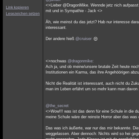
<>Lieber @DragonMike. Wennde jetz nich aufpas
Link kopieren
mit und in Sympathie - Jack <>
Lesezeichen setzen
Äh, wie meinst du das jetzt? Hab nur interesse dar
interessant.
Der andere hieß
@cruiser
<>nochwas
@dragonmike
:
Ach ja, und ob meine/unsere brutale Zeit heute noch
Institutionen ein Karma, das ihre Angehöörigen abzut
Nicht die Realität ist interessant, auch nicht du Zu
man im Leben erfährt um so mehr kann man davon pro
@the_secret
<>Wow!!! was ist das denn für eine Schule in die d
meine Schule wäre der reinste Horror aber das was
Das was ich äußerte, war nur das mir bekannte. Di
weggelassen. Aber dennoch: Nichts wird so hei gege