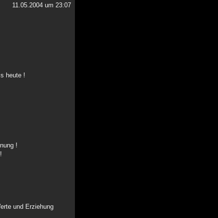
11.05.2004 um 23:07
s heute !
dnung !
!
Werte und Erziehung