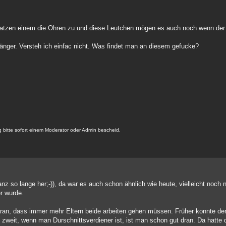
ratzen einem die Ohren zu und diese Leutchen mögen es auch noch wenn der 
äänger. Versteh ich einfac nicht. Was findet man an diesem gefucke?
bitte sofort einem Moderator oder Admin bescheid.
anz so lange her;-)), da war es auch schon ähnlich wie heute, vielleicht noch
r wurde.
daran, dass immer mehr Eltern beide arbeiten gehen müssen. Früher konnte de
u zweit, wenn man Durschnittsverdiener ist, ist man schon gut dran. Da hatte