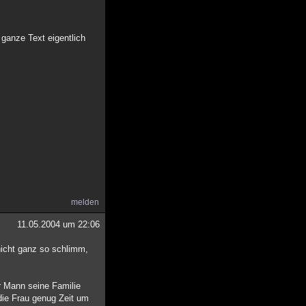
ganze Text eigentlich
melden
11.05.2004 um 22:06
 nicht ganz so schlimm,
r Mann seine Familie
 die Frau genug Zeit um