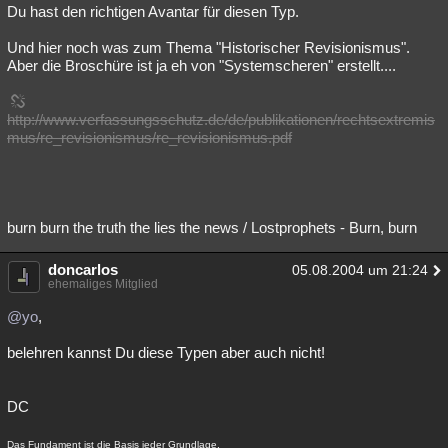
Du hast den richtigen Avantar für diesen Typ.
Und hier noch was zum Thema "Historischer Revisionismus".
Aber die Broschüre ist ja eh von "Systemscheren" erstellt....
http://www.verfassungsschutz.de/de/publikationen/rechtsextremis
mus/re_revisionismus/re_revisionismus.pdf
burn burn the truth the lies the news / Lostprophets - Burn, burn
doncarlos
05.08.2004 um 21:24
ehemaliges Mitglied
@yo
,
belehren kannst Du diese Typen aber auch nicht!
DC
Das Fundament ist die Basis jeder Grundlage.