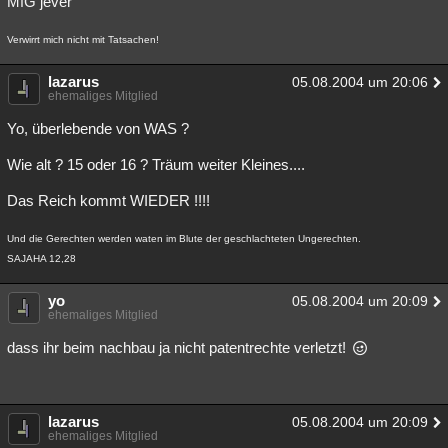
MfG jever
Besucht
Teilgenommen
Alle
Neue
Geschlossen
Verwirrt mich nicht mit Tatsachen!
Lesenswert
Schlüsselwörter
lazarus
05.08.2004 um 20:06
ehemaliges Mitglied
Yo, überlebende von WAS ?
Wie alt ? 15 oder 16 ? Träum weiter Kleines....
Das Reich kommt WIEDER !!!!
Und die Gerechten werden waten im Blute der geschlachteten Ungerechten.
SAJAHA 12,28
yo
05.08.2004 um 20:09
ehemaliges Mitglied
dass ihr beim nachbau ja nicht patentrechte verletzt!
lazarus
05.08.2004 um 20:09
ehemaliges Mitglied