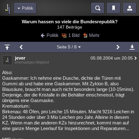
Politik
Bereiche
Warum hassen so viele die Bundesrepublik?
147 Beiträge
Echtzeit
Diskussionen
Blogs
Videos
Statistiken
Politik
1 Bild
Mehr
Chat
Wiki
Neuigkeiten
Seite
5
/ 8
meine Rubriken
jever
05.08.2004 um 20:05
Menschen
Wissenschaft
Politik
Mystery
Kriminalfälle
ehemaliges Mitglied
Spiritualität
Verschwörungen
Technologie
Ufologie
Also:
Gaskammer: Ich nehme eine Dusche, dichte die Türen mit
Gummi ab und habe eine Gaskammer. Mit Zyklon B, also
Natur
Umfragen
Unterhaltung
Blausäure, braucht man auch nicht besonders lange (10-15mins).
weitere Rubriken
Derjenige, der die Kristalle in die Behälter einschmeisst, trägt
übrigens eine Gasmaske.
Philosophie
Träume
Orte
Esoterik
Literatur
Krematorium:
Birkenau: 48 Öfen, pro Leiche 15 Minuten. Macht 9216 Leichen in
Astronomie
Helpdesk
Gruppen
Gaming
Filme
24 Stunden oder über 3 Mio Leichen pro Jahr. Alleine in diesem
KZ. Wenn man die anderen KZs hinzurechnet, kommt man auf
Musik
Clash
Verbesserungen
Allmystery
English
eine ganze Menge Leerlauf für Inspektionen und Reparaturen...
Übersichten