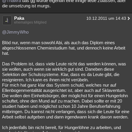
@Thawra
das gg würde eigentlih eine innige liebe zulassen, aber
die umsetzung ist murgs.
Paka
10.12.2011 um 14:43
ehemaliges Mitglied
@JimmyWho
Blöd nur, wenn man sowohl Abi, als auch das Diplom eines
abgeschlossenen Chemiestudium hat, und dennoch keine Arbeit
hat.
Das Problem ist, dass viele Leute nicht das werden können, was
sie wollen, auch wenn sie wirklich gut sind. Daneben diese
Selektion der Schulssysteme. Klar, dass es da Leute gibt, die
resignieren. Ich kann es ihnen nicht verübeln.
Für mich hat ganz klar das System schuld, welches nur auf
Ellenbogenmentalität ausgerichtet ist, aber auch auf Sklaventum.
Die wollen den Einheitsbürger, der möglichst für einen Hungerlohn
schuftet, ohne den Mund auf zu machen. Dabei sollte er mit 20
studiert haben und möglichst schon 10 Jahre Berufserfahrung
mitbringen. Du kannst nicht verlangen, dass sich die Leute für eine
Arbeit selbst aufgeben und dann irgendwann krank davon werden.
Ich jedenfalls bin nicht bereit, für Hungerlöhne zu arbeiten, und