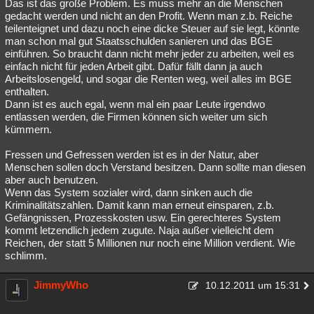
Das ist das große Problem. Es muss mehr an die Menschen
gedacht werden und nicht an den Profit. Wenn man z.b. Reiche
teilenteignet und dazu noch eine dicke Steuer auf sie legt, könnte
man schon mal gut Staatsschulden sanieren und das BGE
einführen. So braucht dann nicht mehr jeder zu arbeiten, weil es
einfach nicht für jeden Arbeit gibt. Dafür fällt dann ja auch
Arbeitslosengeld, und sogar die Renten weg, weil alles im BGE
enthalten.
Dann ist es auch egal, wenn mal ein paar Leute irgendwo
entlassen werden, die Firmen können sich weiter um sich
kümmern.
Fressen und Gefressen werden ist es in der Natur, aber
Menschen sollen doch Verstand besitzen. Dann sollte man diesen
aber auch benutzen.
Wenn das System sozialer wird, dann sinken auch die
Kriminalitätszahlen. Damit kann man erneut einsparen, z.b.
Gefängnissen, Prozesskosten usw. Ein gerechteres System
kommt letzendlich jedem zugute. Naja außer vielleicht dem
Reichen, der statt 5 Millionen nur noch eine Million verdient. Wie
schlimm.
JimmyWho
10.12.2011 um 15:31