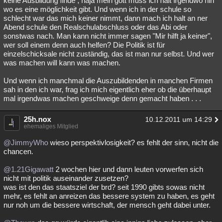
keine Ausbildung finde , naja mein gott muss ich halt irgendwo hin
wo es eine möglichkeit gibt. Und wenn ich in der schule so
schlecht war das mich keiner nimmt, dann mach ich halt an ner
Abend schule den Realschulabschluss oder das Abi oder
sonstwas nach. Man kann nicht immer sagen "Mir hilft ja keiner",
wer soll einem denn auch helfen? Die Politik ist für
einzelschicksale nicht zuständig, das ist man nur selbst. Und wer
was machen will kann was machen.
Und wenn ich manchmal die Auszubildenden in manchen Firmen
sah in den ich war, frag ich mich eigentlich eher ob die überhaupt
mal irgendwas machen geschweige denn gemacht haben . . .
25h.nox
10.12.2011 um 14:29
ehemaliges Mitglied
@JimmyWho
wieso perspektivlosigkeit? es fehlt der sinn, nicht die
chancen.
@1.21Gigawatt
2 wochen hier und dann leuten vorwerfen sich
nicht mit politik auseinander zusetzen?
was ist den das staatsziel der brd? seit 1990 gibts sowas nicht
mehr, es fehlt an anreizen das bessere system zu haben, es geht
nur noh um die bessere wirtschaft, der mensch geht dabei unter.