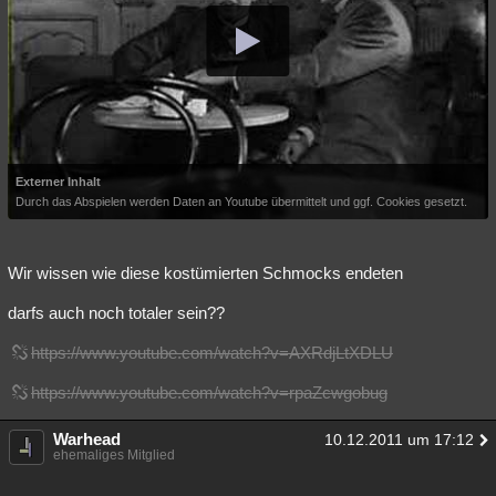
Externer Inhalt
Durch das Abspielen werden Daten an Youtube übermittelt und ggf. Cookies gesetzt.
Wir wissen wie diese kostümierten Schmocks endeten
darfs auch noch totaler sein??
https://www.youtube.com/watch?v=AXRdjLtXDLU
https://www.youtube.com/watch?v=rpaZcwgobug
Warhead
10.12.2011 um 17:12
ehemaliges Mitglied