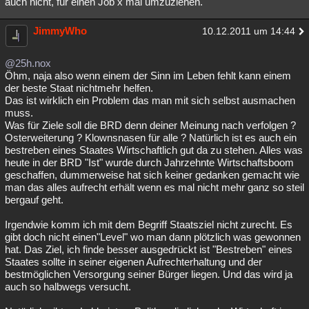
auch nicht, für einen Job x mal umzuziehen.
JimmyWho
10.12.2011 um 14:44
@25h.nox
Öhm, naja also wenn einem der Sinn im Leben fehlt kann einem
der beste Staat nichtmehr helfen.
Das ist wirklich ein Problem das man mit sich selbst ausmachen
muss.
Was für Ziele soll die BRD denn deiner Meinung nach verfolgen ?
Osterweiterung ? Klownsnasen für alle ? Natürlich ist es auch ein
bestreben eines Staates Wirtschaftlich gut da zu stehen. Alles was
heute in der BRD "Ist" wurde durch Jahrzehnte Wirtschaftsboom
geschaffen, dummerweise hat sich keiner gedanken gemacht wie
man das alles aufrecht erhält wenn es mal nicht mehr ganz so steil
bergauf geht.
Irgendwie komm ich mit dem Begriff Staatsziel nicht zurecht. Es
gibt doch nicht einen"Level" wo man dann plötzlich was gewonnen
hat. Das Ziel, ich finde besser ausgedrückt ist "Bestreben" eines
Staates sollte in seiner eigenen Aufrechterhaltung und der
bestmöglichen Versorgung seiner Bürger liegen. Und das wird ja
auch so halbwegs versucht.