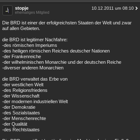
Besucht
Teilgenommen
Alle
Neue
Geschlossen
stopje
10.12.2011 um 08:10
ehemaliges Mitglied
Lesenswert
Schlüsselwörter
Die BRD ist einer der erfolgreichsten Staaten der Welt und zwar
auf allen Gebieten.
die BRD ist legitimer Nachfahre:
-des römischen Imperiums
-des heiligen römischen Reiches deutscher Nationen
-der Frankenreiche
-der wilhelminischen Monarchie und der deutschen Reiche
-diverser anderen Monarchien
die BRD verwaltet das Erbe von
-der westlichen Welt
-des Religionsfriedens
-der Wissenschaft
-der modernen industriellen Welt
-der Demokratie
-des Sozialstaates
-der Menschenrechte
-der Qualität
-des Rechtstaates