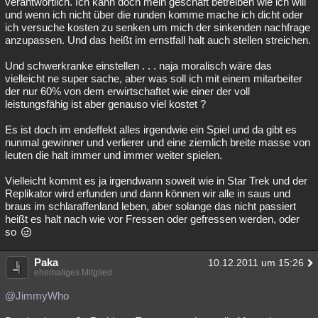
verantwortlich. Ich kann doch mein geschäft betreiben wie ich will
und wenn ich nicht über die runden komme mache ich dicht oder
ich versuche kosten zu senken um mich der sinkenden nachfrage
anzupassen. Und das heißt im ernstfall halt auch stellen streichen.
Und schwerkranke einstellen . . . naja moralisch wäre das
vielleicht ne super sache, aber was soll ich mit einem mitarbeiter
der nur 60% von dem erwirtschaftet wie einer der voll
leistungsfähig ist aber genauso viel kostet ?
Es ist doch im endeffekt alles irgendwie ein Spiel und da gibt es
nunmal gewinner und verlierer und eine ziemlich breite masse von
leuten die halt immer und immer weiter spielen.
Vielleicht kommt es ja irgendwann soweit wie in Star Trek und der
Replikator wird erfunden und dann können wir alle in saus und
braus im schlaraffenland leben, aber solange das nicht passiert
heißt es halt nach wie vor Fressen oder gefressen werden, oder
so
Paka
10.12.2011 um 15:26
ehemaliges Mitglied
@JimmyWho