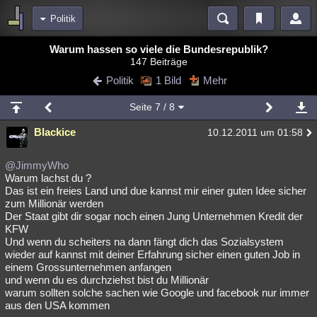
Politik
Bereiche
Warum hassen so viele die Bundesrepublik?
147 Beiträge
Echtzeit
Diskussionen
Blogs
Videos
Statistiken
Politik
1 Bild
Mehr
Chat
Wiki
Neuigkeiten
Seite
7
/ 8
meine Rubriken
Blackice
10.12.2011 um 01:58
Menschen
Wissenschaft
Politik
Mystery
Kriminalfälle
Spiritualität
Verschwörungen
Technologie
Ufologie
@JimmyWho
Warum lachst du ?
Das ist ein freies Land und due kannst mir einer guten Idee sicher
Natur
Umfragen
Unterhaltung
zum Millionär werden
weitere Rubriken
Der Staat gibt dir sogar noch einen Jung Unternehmen Kredit der
KFW
Philosophie
Träume
Orte
Esoterik
Literatur
Und wenn du scheiters na dann fängt dich das Sozialsystem
wieder auf kannst mit deiner Erfahrung sicher einen guten Job in
Astronomie
Helpdesk
Gruppen
Gaming
Filme
einem Grossunternehmen anfangen
und wenn du es durchziehst bist du Millionär
Musik
Clash
Verbesserungen
Allmystery
English
warum sollten solche sachen wie Google und facebook nur immer
aus den USA kommen
Übersichten