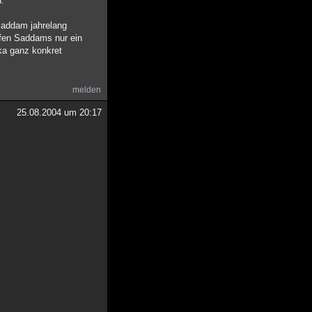
h.
 Saddam jahrelang
ffen Saddams nur ein
ka ganz konkret
melden
25.08.2004 um 20:17