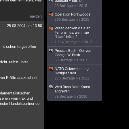
l von dem eintreten, was
Saddam + Bush?
20 Beiträge bis 2015
Operation Northwoods
melden
209 Beiträge bis 2025
25.08.2004 um 13:50
Wieso denken viele an
Terrorismus, wenn sie
"Islam" hören?
1.534 Beiträge bis 2012
mmt schon totgesoffen
Prescott Bush - Opi von
George W. Bush
56 Beiträge bis 2007
icht selbst unter
NATO Osterweiterung -
Heftiger Streit
en Kräfte auszeichnet.
276 Beiträge bis 2021
Wird Bush Nord-Korea
angreifen
ndamentalistischen
79 Beiträge bis 2026
esehen vom Irak und
änder Handelspartner der