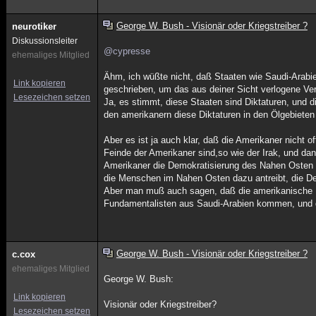
George W. Bush - Visionär oder Kriegstreiber ?
neurotiker
Diskussionsleiter
@cypresse
ehemaliges Mitglied
Ähm, ich wüßte nicht, daß Staaten wie Saudi-Arabie
Link kopieren
geschrieben, um das aus deiner Sicht verlogene Ver
Lesezeichen setzen
Ja, es stimmt, diese Staaten sind Diktaturen, und d
den amerikanern diese Diktaturen in den Ölgebieten
Aber es ist ja auch klar, daß die Amerikaner nicht of
Feinde der Amerikaner sind,so wie der Irak, und dan
Amerikaner die Demokratisierung des Nahen Osten w
die Menschen im Nahen Osten dazu antreibt, die Dem
Aber man muß auch sagen, daß die amerikanische R
Fundamentalisten aus Saudi-Arabien kommen, und 
George W. Bush - Visionär oder Kriegstreiber ?
c.cox
ehemaliges Mitglied
George W. Bush:
Link kopieren
Visionär oder Kriegstreiber?
Lesezeichen setzen