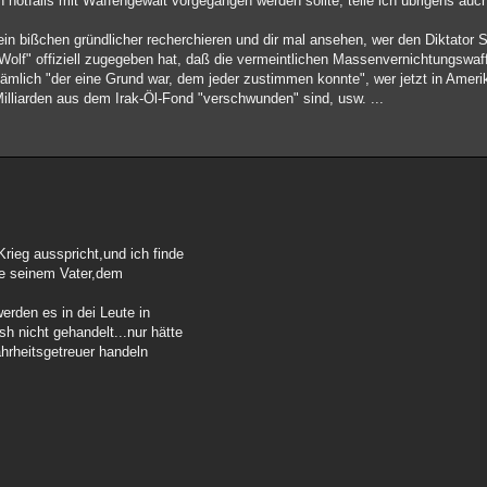
 notfalls mit Waffengewalt vorgegangen werden sollte, teile ich übrigens auc
le ein bißchen gründlicher recherchieren und dir mal ansehen, wer den Diktator
 "Wolf" offiziell zugegeben hat, daß die vermeintlichen Massenvernichtungswa
ämlich "der eine Grund war, dem jeder zustimmen konnte", wer jetzt in Ameri
 Milliarden aus dem Irak-Öl-Fond "verschwunden" sind, usw. ...
Krieg ausspricht,und ich finde
e seinem Vater,dem
werden es in dei Leute in
h nicht gehandelt...nur hätte
hrheitsgetreuer handeln