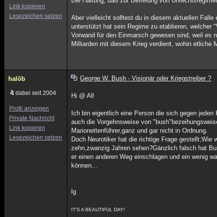
Die Haltung, daß zur Befreiung von Unrechtsregimen
Link kopieren
Lesezeichen setzen
Aber vielleicht solltest du in diesem aktuellen Fal
unterstützt hat sein Regime zu etablieren, welcher
Vorwand für den Einmarsch gewesen sind, weil es n
Milliarden mit diesem Krieg verdient, wohin etliche
George W. Bush - Visionär oder Kriegstreiber ?
halöb
dabei seit 2004
Hi @ All
Profil anzeigen
Ich bin eigentlich eine Person die sich gegen jeden 
Private Nachricht
auch die Vorgehnsweise von "bush"bezeihungsweis
Link kopieren
Marionettenführer,ganz und gar nicht in Ordnung.
Lesezeichen setzen
Doch Neurotiker hat die richtige Frage gestellt;Wie 
zehn,zwanzig Jahren sehen?Gänzlich falsch hat Bus
er einen anderen Weg einschlagen und ein wenig wa
können...
lg
IT'S A BEAUTIFUL DAY!