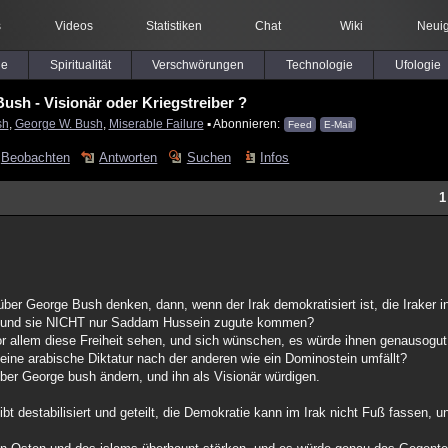
s
Videos
Statistiken
Chat
Wiki
Neuig
le
Spiritualität
Verschwörungen
Technologie
Ufologie
ush - Visionär oder Kriegstreiber ?
sh
,
George W. Bush
,
Miserable Failure
▪ Abonnieren:
Feed
E-Mail
Beobachten
Antworten
Suchen
Infos
1
er George Bush denken, dann, wenn der Irak demokratisiert ist, die Iraker in
ln, und sie NICHT nur Saddam Hussein zugute kommen?
r allem diese Freiheit sehen, und sich wünschen, es würde ihnen genausogut
 eine arabische Diktatur nach der anderen wie ein Dominostein umfällt?
ber George bush ändern, und ihn als Visionär würdigen.
t destabilisiert und geteilt, die Demokratie kann im Irak nicht Fuß fassen, u