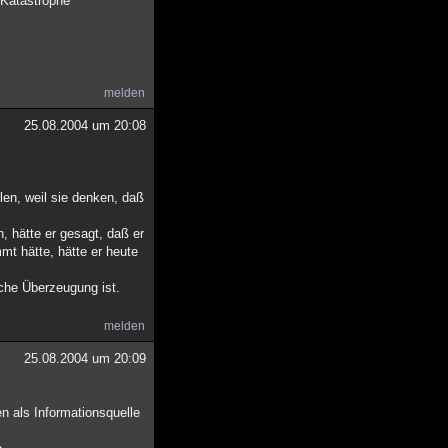
 Katastrophe
melden
25.08.2004 um 20:08
len, weil sie denken, daß
 hätte er gesagt, daß er
mt hätte, hätte er heute
iche Überzeugung ist.
melden
25.08.2004 um 20:09
n als Informationsquelle