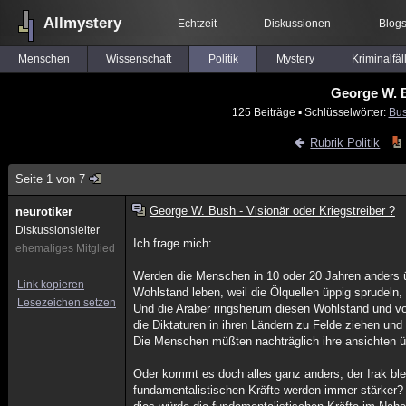
Allmystery
Echtzeit
Diskussionen
Blog
Menschen
Wissenschaft
Politik
Mystery
Kriminalfäl
George W. B
125 Beiträge
▪ Schlüsselwörter:
Bu
Rubrik Politik
Seite 1 von 7
George W. Bush - Visionär oder Kriegstreiber ?
neurotiker
Diskussionsleiter
Ich frage mich:
ehemaliges Mitglied
Werden die Menschen in 10 oder 20 Jahren anders üb
Link kopieren
Wohlstand leben, weil die Ölquellen üppig sprude
Lesezeichen setzen
Und die Araber ringsherum diesen Wohlstand und vo
die Diktaturen in ihren Ländern zu Felde ziehen und
Die Menschen müßten nachträglich ihre ansichten ü
Oder kommt es doch alles ganz anders, der Irak bleib
fundamentalistischen Kräfte werden immer stärker?