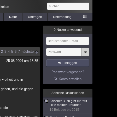
keiten
Natur
Umfragen
Unterhaltung
0
Nutzer anwesend
2
3
4
5
6
7
nächste
25.08.2004 um 13:35
Einloggen
Passwort vergessen?
Konto erstellen
 Freiheit und in
 gehen, und sie gegen
Ähnliche Diskussionen
Falscher Bush gibt zu: "Mit
Hilfe meiner Freunde"
nd die
19 Beiträge bis 2015