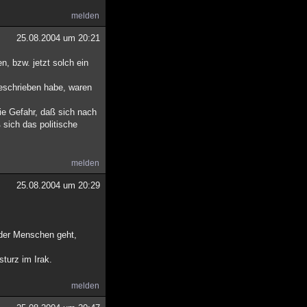
melden
25.08.2004 um 20:21
, bzw. jetzt solch ein
geschrieben habe, waren
ie Gefahr, daß sich nach
 sich das politische
melden
25.08.2004 um 20:29
der Menschen geht,
turz im Irak.
melden