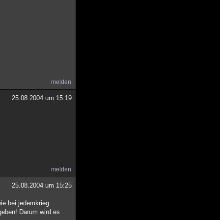
melden
25.08.2004 um 15:19
melden
25.08.2004 um 15:25
ie bei jedemkrieg
 geben! Darum wird es