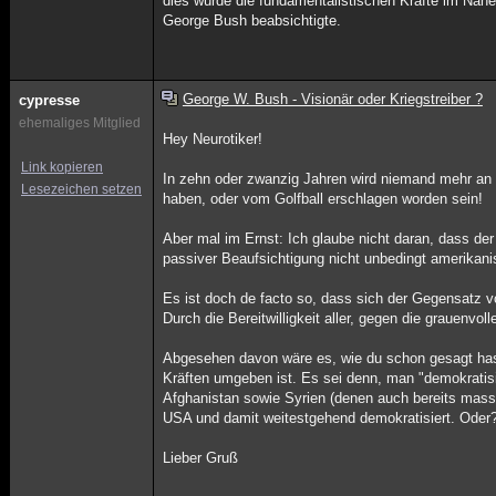
dies würde die fundamentalistischen Kräfte im Nah
George Bush beabsichtigte.
George W. Bush - Visionär oder Kriegstreiber ?
cypresse
ehemaliges Mitglied
Hey Neurotiker!
Link kopieren
In zehn oder zwanzig Jahren wird niemand mehr an 
Lesezeichen setzen
haben, oder vom Golfball erschlagen worden sein!
Aber mal im Ernst: Ich glaube nicht daran, dass der
passiver Beaufsichtigung nicht unbedingt amerikani
Es ist doch de facto so, dass sich der Gegensatz 
Durch die Bereitwilligkeit aller, gegen die grauenvo
Abgesehen davon wäre es, wie du schon gesagt hast
Kräften umgeben ist. Es sei denn, man "demokratis
Afghanistan sowie Syrien (denen auch bereits massi
USA und damit weitestgehend demokratisiert. Oder
Lieber Gruß