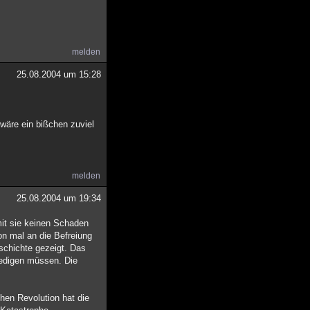
melden
25.08.2004 um 15:28
 wäre ein bißchen zuviel
melden
25.08.2004 um 19:34
amit sie keinen Schaden
on mal an die Befreiung
schichte gezeigt. Das
rledigen müssen. Die
chen Revolution hat die