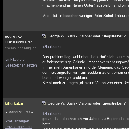
feudalen Regime Europas hinweggefegt ... schon v
(Flächenbrand im Nahen Osten) ausbleibt, sind wir a
Mein Rat: 'n bisschen weniger Peter Scholl-Latour 
George W. Bush - Visionär oder Kriegstreiber ?
neurotiker
Diskussionsleiter
@herborner
ehemaliges Mitglied
Das problem liegt wohl eher darin, daß sich Leute 
Link kopieren
er fadenscheinige Gründe - Massenvernichtungswaffe
Lesezeichen setzen
Immer mehr Amerikaner sind der Meinung, daß Georg
den Irak angreifen will, um Saddam zu entfernen un
bestimmt weniger probleme.
Bleibt noch zu fragen ,ob seine Vision von einer D
George W. Bush - Visionär oder Kriegstreiber ?
killerkatze
dabei seit 2004
@herborner
genau dasselbe hab ich vor Jahren zu Beginn des er
Profil anzeigen
hatte.
Private Nachricht