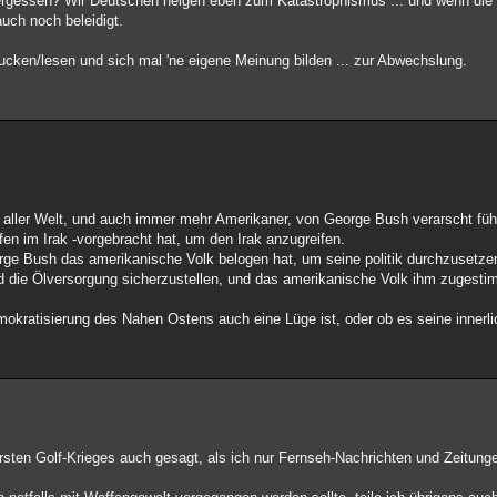
ergessen? Wir Deutschen neigen eben zum Katastrophismus ... und wenn die
uch noch beleidigt.
gucken/lesen und sich mal 'ne eigene Meinung bilden ... zur Abwechslung.
in aller Welt, und auch immer mehr Amerikaner, von George Bush verarscht füh
n im Irak -vorgebracht hat, um den Irak anzugreifen.
e Bush das amerikanische Volk belogen hat, um seine politik durchzusetzen,
d die Ölversorgung sicherzustellen, und das amerikanische Volk ihm zugestim
emokratisierung des Nahen Ostens auch eine Lüge ist, oder ob es seine innerl
sten Golf-Krieges auch gesagt, als ich nur Fernseh-Nachrichten und Zeitunge