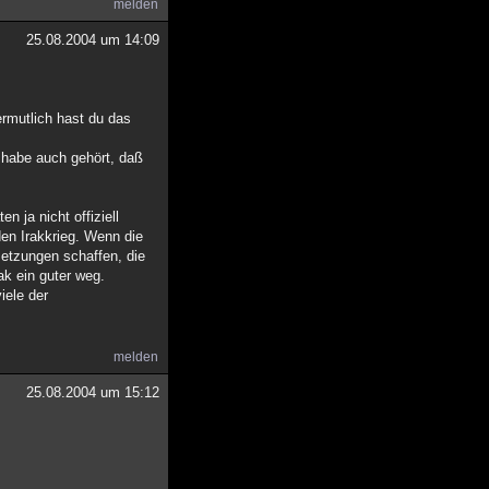
melden
25.08.2004 um 14:09
ermutlich hast du das
h habe auch gehört, daß
n ja nicht offiziell
den Irakkrieg. Wenn die
setzungen schaffen, die
ak ein guter weg.
iele der
melden
25.08.2004 um 15:12