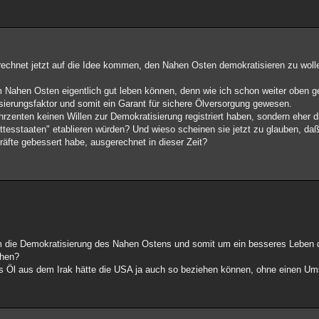
chnet jetzt auf die Idee kommen, den Nahen Osten demokratisieren zu wollen
 im Nahen Osten eigentlich gut leben können, denn wie ich schon weiter oben 
lisierungsfaktor und somit ein Garant für sichere Ölversorgung gewesen.
hrzenten keinen Willen zur Demokratisierung registriert haben, sondern eher d
ttesstaaten" etablieren würden? Und wieso scheinen sie jetzt zu glauben, daß
fte gebessert habe, ausgerechnet in dieser Zeit?
die Demokratisierung des Nahen Ostens und somit um ein besseres Leben 
ehen?
s Öl aus dem Irak hätte die USA ja auch so beziehen können, ohne einen Ums