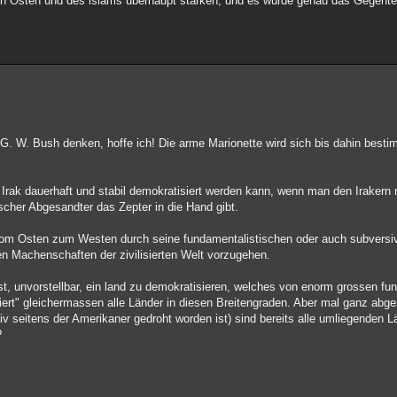
en Osten und des islams überhaupt stärken, und es würde genau das Gegentei
G. W. Bush denken, hoffe ich! Die arme Marionette wird sich bis dahin besti
 Irak dauerhaft und stabil demokratisiert werden kann, wenn man den Irakern n
scher Abgesandter das Zepter in die Hand gibt.
vom Osten zum Westen durch seine fundamentalistischen oder auch subversiv
llen Machenschaften der zivilisierten Welt vorzugehen.
, unvorstellbar, ein land zu demokratisieren, welches von enorm grossen fu
iert" gleichermassen alle Länder in diesen Breitengraden. Aber mal ganz abg
v seitens der Amerikaner gedroht worden ist) sind bereits alle umliegenden L
?