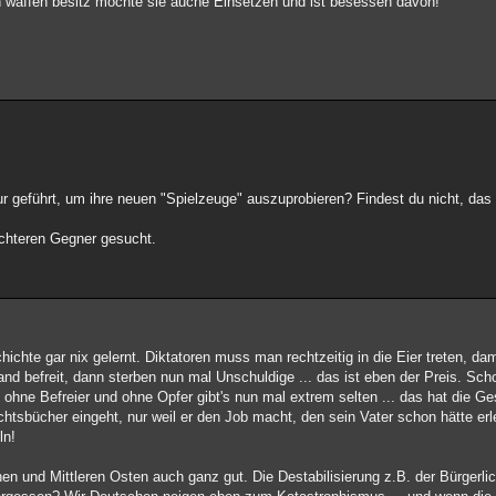
 waffen besitz möchte sie auche Einsetzen und ist besessen davon!
ur geführt, um ihre neuen "Spielzeuge" auszuprobieren? Findest du nicht, das
ichteren Gegner gesucht.
hichte gar nix gelernt. Diktatoren muss man rechtzeitig in die Eier treten, d
nd befreit, dann sterben nun mal Unschuldige ... das ist eben der Preis. Sch
hne Befreier und ohne Opfer gibt's nun mal extrem selten ... das hat die Ge
ichtsbücher eingeht, nur weil er den Job macht, den sein Vater schon hätte e
ln!
en und Mittleren Osten auch ganz gut. Die Destabilisierung z.B. der Bürgerli