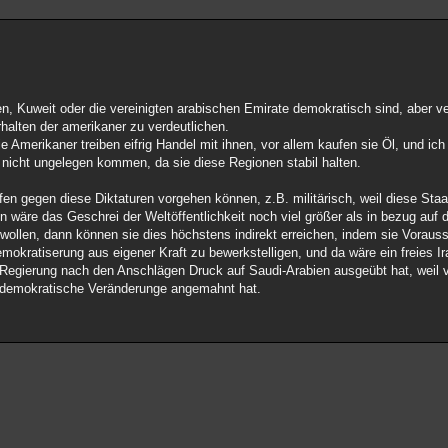
n, Kuweit oder die vereinigten arabischen Emirate demokratisch sind, aber v
halten der amerikaner zu verdeutlichen.
ie Amerikaner treiben eifrig Handel mit ihnen, vor allem kaufen sie Öl, und ic
 nicht ungelegen kommen, da sie diese Regionen stabil halten.
fen gegen diese Diktaturen vorgehen können, z.B. militärisch, weil diese Staate
n wäre das Geschrei der Weltöffentlichkeit noch viel größer als in bezug auf 
ollen, dann können sie dies höchstens indirekt erreichen, indem sie Voraus
okratiserung aus eigener Kraft zu bewerkstelligen, und da wäre ein freies Ir
egierung nach den Anschlägen Druck auf Saudi-Arabien ausgeübt hat, weil v
demokratische Veränderunge angemahnt hat.