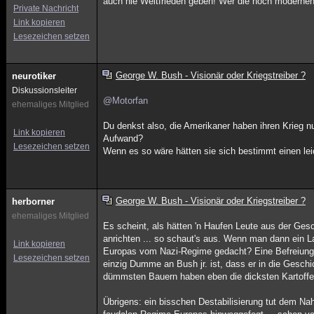
auch nie Weltfrieden geben! Wer die hoch modernen
Private Nachricht
Link kopieren
Lesezeichen setzen
George W. Bush - Visionär oder Kriegstreiber ?
neurotiker
Diskussionsleiter
@Motorfan
ehemaliges Mitglied
Du denkst also, die Amerikaner haben ihren Krieg n
Link kopieren
Aufwand?
Lesezeichen setzen
Wenn es so wäre hätten sie sich bestimmt einen le
George W. Bush - Visionär oder Kriegstreiber ?
herborner
ehemaliges Mitglied
Es scheint, als hätten 'n Haufen Leute aus der Gesc
anrichten ... so schaut's aus. Wenn man dann ein La
Link kopieren
Europas vom Nazi-Regime gedacht? Eine Befreiung o
Lesezeichen setzen
einzig Dumme an Bush jr. ist, dass er in die Gesch
dümmsten Bauern haben eben die dicksten Kartoffe
Übrigens: ein bisschen Destabilisierung tut dem Nah