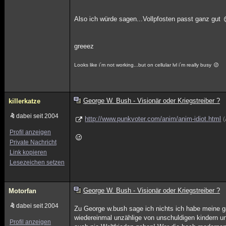
Also ich würde sagen...Vollpfosten passt ganz gut
greeez
Looks like i´m not working...but on cellular lvl i´m really busy
George W. Bush - Visionär oder Kriegstreiber ?
killerkatze
dabei seit 2004
http://www.punkvoter.com/anim/anim-idiot.html
Profil anzeigen
Private Nachricht
Link kopieren
Lesezeichen setzen
George W. Bush - Visionär oder Kriegstreiber ?
Motorfan
dabei seit 2004
Zu George w.bush sage ich nichts ich habe meine g
wiedereinmal unzählige von unschuldigen kindern un
Profil anzeigen