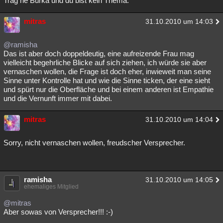
Trag ne Burka und du bist kein Thema.
Besucht
Teilgenommen
Alle
Neue
Geschlossen
mitras
31.10.2010 um 14:03
Lesenswert
Schlüsselwörter
@ramisha
Das ist aber doch doppeldeutig, eine aufreizende Frau mag
vielleicht begehrliche Blicke auf sich ziehen, ich würde sie aber
vernaschen wollen, die Frage ist doch eher, inwieweit man seine
Sinne unter Kontrolle hat und wie die Sinne ticken, der eine sieht
und spürt nur die Oberfläche und bei einem anderen ist Empathie
und die Vernunft immer mit dabei.
mitras
31.10.2010 um 14:04
Sorry, nicht vernaschen wollen, freudscher Versprecher.
ramisha
31.10.2010 um 14:05
ehemaliges Mitglied
@mitras
Aber sowas von Versprecher!!! :-)