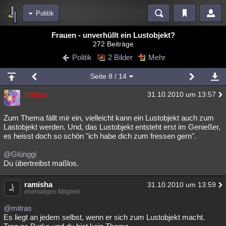
Politik
Bereiche
Frauen - unverhüllt ein Lustobjekt?
272 Beiträge
Echtzeit
Diskussionen
Blogs
Videos
Statistiken
Politik
2 Bilder
Mehr
Chat
Wiki
Neuigkeiten
2
Seite
8
/ 14
meine Rubriken
mitras
31.10.2010 um 13:57
Menschen
Wissenschaft
Politik
Mystery
Kriminalfälle
Spiritualität
Verschwörungen
Technologie
Ufologie
Zum Thema fällt mir ein, vielleicht kann ein Lustobjekt auch zum
Lastobjekt werden. Und, das Lustobjekt entsteht erst im Genießer,
es heisst doch so schön "ich habe dich zum fressen gern".
Natur
Umfragen
Unterhaltung
weitere Rubriken
@Glünggi
Du übertreibst maßlos.
Philosophie
Träume
Orte
Esoterik
Literatur
ramisha
31.10.2010 um 13:59
Astronomie
Helpdesk
Gruppen
Gaming
Filme
ehemaliges Mitglied
Musik
Clash
Verbesserungen
Allmystery
English
@mitras
Es liegt an jedem selbst, wenn er sich zum Lustobjekt macht.
Übersichten