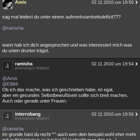
Amis
02.11.2010 um 19:50
sag mal leidest du unter einem aufmerksamkeitsdefizit???
@ramisha
wann hab ich dich angesprochen und was interessiert mich was
du unten drunter trägst.
ramisha
02.11.2010 um 19:54
ehemaliges Mitglied
@Amis
@Elli84
Ob ich das mache, was ich geschrieben habe, ist egal,
aber ein gesundes Selbstbewußtsein sollte sich breit machen.
Auch oder gerade unter Frauen.
interrobang
02.11.2010 um 19:56
ehemaliges Mitglied
@ramisha
Im grunde hast du recht ^^ auch wen dein beispiel wohl eher mehr
mit exibiziunismus zu tun hat ^^ (schreibt man das so...)