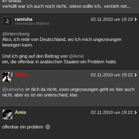
im urlaub.
verhüllt war ich auch noch nicht.. wieso sollte ich.. versteh net...
Besucht
Teilgenommen
Alle
Neue
Geschlossen
Lesenswert
ramisha
Schlüsselwörter
02.11.2010 um 19:19
ehemaliges Mitglied
@interrobang
Also, ich rede von Deutschland, wo ich mich ungezwungen
bewegen kann.
Und ich ging auf den Beitrag von
@Amis
ein, die offenbar in arabischen Staaten ein Problem hatte.
Elli84
02.11.2010 um 19:22
@ramisha
: irr dich da nicht, sooo ungezwungen geht es hier auch
nicht. aber es ist ein unterschied, klar.
Amis
02.11.2010 um 19:22
offenbar ein problem