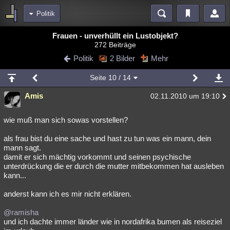
Politik
Bereiche
Frauen - unverhüllt ein Lustobjekt?
272 Beiträge
Echtzeit
Diskussionen
Blogs
Videos
Statistiken
Politik
2 Bilder
Mehr
Chat
Wiki
Neuigkeiten
2
Seite
10
/ 14
meine Rubriken
Amis
02.11.2010 um 19:10
Menschen
Wissenschaft
Politik
Mystery
Kriminalfälle
Spiritualität
Verschwörungen
Technologie
Ufologie
wie muß man sich sowas vorstellen?
als frau bist du eine sache und hast zu tun was ein mann, dein
Natur
Umfragen
Unterhaltung
mann sagt.
weitere Rubriken
damit er sich mächtig vorkommt und seinen psychische
unterdrückung die er durch die mutter mitbekommen hat ausleben
Philosophie
Träume
Orte
Esoterik
Literatur
kann...
Astronomie
Helpdesk
Gruppen
Gaming
Filme
anderst kann ich es mir nicht erklären.
Musik
Clash
Verbesserungen
Allmystery
English
@ramisha
und ich dachte immer länder wie in nordafrika bumen als reiseziel
Übersichten