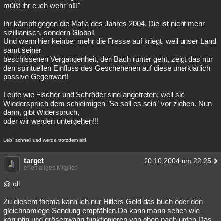
müßt ihr euch wehr`n!!!"
Ihr kämpft gegen die Mafia des Jahres 2004. Die ist nicht mehr
sizillianisch, sondern Global!
Und wenn hier keinber mehr die Fresse auf kriegt, weil unser Land
samt seiner
beschissenen Vergangenheit, den Bach runter geht, zeigt das nur
den spirituellen Einfluss des Geschehenen auf diese unerklärlich
passive Gegenwart!
Leute wie Fischer und Schröder sind angetreten, weil sie
Wiederspruch dem schleimigen "So soll es sein" vor ziehen. Nun
dann, gibt Widerspruch,
oder wir werden untergehen!!!
Leb` schnell und werde trotzdem alt!
target
20.10.2004 um 22:25
ehemaliges Mitglied
@ all
Zu diesem thema kann ich nur Hitlers Geld das buch oder den
gleichnamiege Sendung empfählen.Da kann mann sehen wie
koruptin und grösenwahn funktionieren von oben nach unten.Das