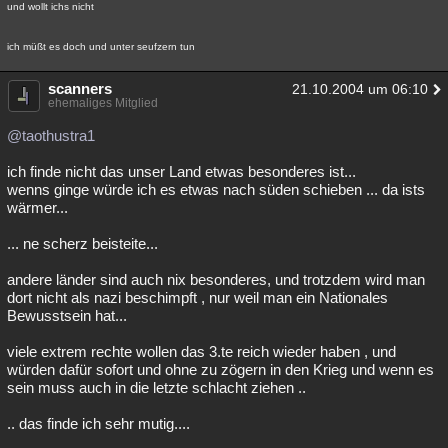
und wollt ichs nicht
ich müßt es doch und unter seufzern tun
scanners
21.10.2004 um 06:10
ehemaliges Mitglied
@taothustra1
ich finde nicht das unser Land etwas besonderes ist...
wenns ginge würde ich es etwas nach süden schieben ... da ists
wärmer...
... ne scherz beisteite...
andere länder sind auch nix besonderes, und trotzdem wird man
dort nicht als nazi beschimpft , nur weil man ein Nationales
Bewusstsein hat...
viele extrem rechte wollen das 3.te reich wieder haben , und
würden dafür sofort und ohne zu zögern in den Krieg und wenn es
sein muss auch in die letzte schlacht ziehen ..
.. das finde ich sehr mutig....