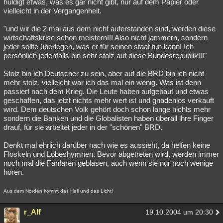
huldigt etwas, was es gar nicht gibt, nur auf dem Papier oder
vielleicht in der Vergangenheit.
"und wir die 2 mal aus dem nicht auferstanden sind, werden diese
wirtschaftskrise schon meistern!!! Also nicht jammern, sondern
jeder sollte überlegen, was er für seinen staat tun kann! Ich
persönlich jedenfalls bin sehr stolz auf diese Bundesrepublik!!!"
Stolz bin ich Deutscher zu sein, aber auf die BRD bin ich nicht
mehr stolz, vielleicht war ich das mal ein wenig. Was ist denn
passiert nach dem Krieg. Die Leute haben aufgebaut und etwas
geschaffen, das jetzt nichts mehr wert ist und gnadenlos verkauft
wird. Dem deutschen Volk gehört doch schon lange nichts mehr
sondern die Banken und die Globalisten haben überall ihre Finger
drauf, für sie arbeitet jeder in der "schönen" BRD.
Denkt mal ehrlich darüber nach wie es aussieht, da helfen keine
Floskeln und Lobeshymnen. Bevor abgetreten wird, werden immer
noch mal die Fanfaren geblasen, auch wenn sie nur noch wenige
hören.
Aus dem Norden kommt das Heil und das Licht!
r_Alf
19.10.2004 um 20:30