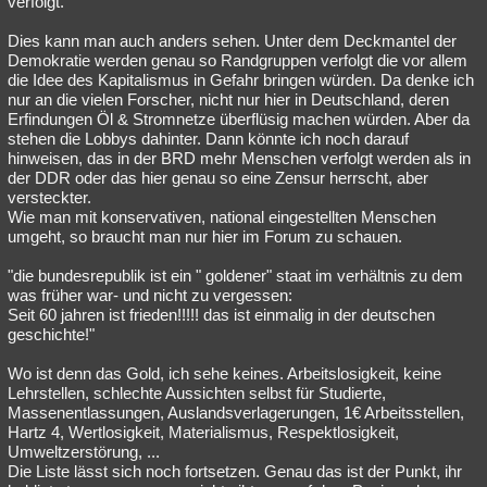
verfolgt."
Besucht
Teilgenommen
Alle
Neue
Geschlossen
Dies kann man auch anders sehen. Unter dem Deckmantel der
Demokratie werden genau so Randgruppen verfolgt die vor allem
Lesenswert
Schlüsselwörter
die Idee des Kapitalismus in Gefahr bringen würden. Da denke ich
nur an die vielen Forscher, nicht nur hier in Deutschland, deren
Erfindungen Öl & Stromnetze überflüsig machen würden. Aber da
stehen die Lobbys dahinter. Dann könnte ich noch darauf
hinweisen, das in der BRD mehr Menschen verfolgt werden als in
der DDR oder das hier genau so eine Zensur herrscht, aber
versteckter.
Wie man mit konservativen, national eingestellten Menschen
umgeht, so braucht man nur hier im Forum zu schauen.
"die bundesrepublik ist ein " goldener" staat im verhältnis zu dem
was früher war- und nicht zu vergessen:
Seit 60 jahren ist frieden!!!!! das ist einmalig in der deutschen
geschichte!"
Wo ist denn das Gold, ich sehe keines. Arbeitslosigkeit, keine
Lehrstellen, schlechte Aussichten selbst für Studierte,
Massenentlassungen, Auslandsverlagerungen, 1€ Arbeitsstellen,
Hartz 4, Wertlosigkeit, Materialismus, Respektlosigkeit,
Umweltzerstörung, ...
Die Liste lässt sich noch fortsetzen. Genau das ist der Punkt, ihr