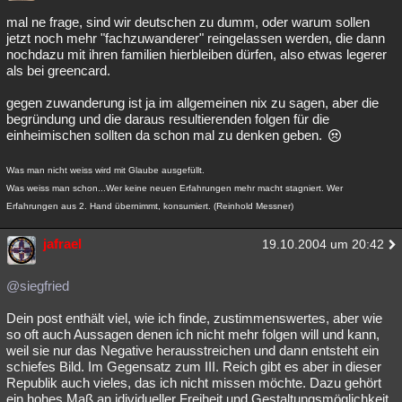
mal ne frage, sind wir deutschen zu dumm, oder warum sollen
jetzt noch mehr "fachzuwanderer" reingelassen werden, die dann
nochdazu mit ihren familien hierbleiben dürfen, also etwas legerer
als bei greencard.
gegen zuwanderung ist ja im allgemeinen nix zu sagen, aber die
begründung und die daraus resultierenden folgen für die
einheimischen sollten da schon mal zu denken geben.
Was man nicht weiss wird mit Glaube ausgefüllt.
Was weiss man schon...Wer keine neuen Erfahrungen mehr macht stagniert. Wer
Erfahrungen aus 2. Hand übernimmt, konsumiert. (Reinhold Messner)
jafrael
19.10.2004 um 20:42
@siegfried
Dein post enthält viel, wie ich finde, zustimmenswertes, aber wie
so oft auch Aussagen denen ich nicht mehr folgen will und kann,
weil sie nur das Negative herausstreichen und dann entsteht ein
schiefes Bild. Im Gegensatz zum III. Reich gibt es aber in dieser
Republik auch vieles, das ich nicht missen möchte. Dazu gehört
ein hohes Maß an idividueller Freiheit und Gestaltungsmöglichkeit.