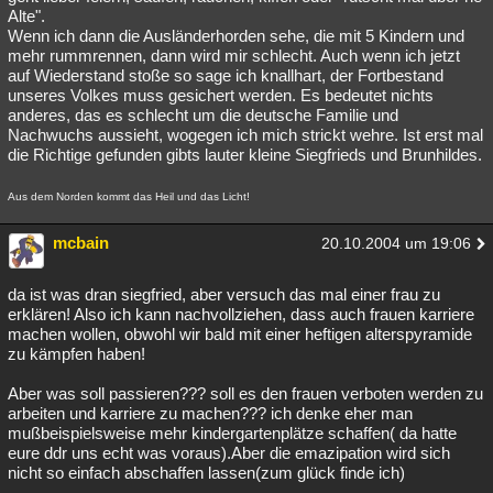
Alte".
Wenn ich dann die Ausländerhorden sehe, die mit 5 Kindern und
mehr rummrennen, dann wird mir schlecht. Auch wenn ich jetzt
auf Wiederstand stoße so sage ich knallhart, der Fortbestand
unseres Volkes muss gesichert werden. Es bedeutet nichts
anderes, das es schlecht um die deutsche Familie und
Nachwuchs aussieht, wogegen ich mich strickt wehre. Ist erst mal
die Richtige gefunden gibts lauter kleine Siegfrieds und Brunhildes.
Aus dem Norden kommt das Heil und das Licht!
mcbain
20.10.2004 um 19:06
da ist was dran siegfried, aber versuch das mal einer frau zu
erklären! Also ich kann nachvollziehen, dass auch frauen karriere
machen wollen, obwohl wir bald mit einer heftigen alterspyramide
zu kämpfen haben!
Aber was soll passieren??? soll es den frauen verboten werden zu
arbeiten und karriere zu machen??? ich denke eher man
mußbeispielsweise mehr kindergartenplätze schaffen( da hatte
eure ddr uns echt was voraus).Aber die emazipation wird sich
nicht so einfach abschaffen lassen(zum glück finde ich)