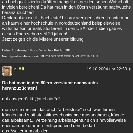
an hochqualifizierten kräften mangelt es der deutschen Wirtschaft
in vielen bereichen! Da hat man in den 80ern versäumt nachwuchs
heranzuzüchten!
Denk mal an die it - Fachleute! bis vor wenigen jahren konnte man
an kaum einer hochschule in norddeutschland beispielsweise
wirtschaftsinformatik studieren! in den USA oder Indien gab es
dieses Fach schon seit 20 jahren!
Jetzt zeigt sich die Misere unserer bildung!
Lieber Bundesrepublik als Deutsches Reich!!!!!!!!!!
Nur original mit diesem satz!!!!! ICH BIN DER EINZIG WAHRE McBAIN
r_Alf
19.10.2004 um 22:53
Da hat man in den 80ern versäumt nachwuchs
heranzuzüchten!
gut ausgedrückt
@mcbain
*g*
man sollte meinen das auch "arbeitslose" noch was lernen
könnten und statt statistikbeschönigende massnahmen, könnte
das arbeitsamt... verzeihung arbeitsagentur sich sinnvollerweise
eher darum kümmern entsprechend dem bedarf
aus-/weiter-/umzubilden.