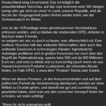
Deutschland einig Unverstand: Das ist lediglich die
unausblendbare Vorschau, auf das was kommen wird: Wir hängen
wenig oder gar nicht an unser`m Land, unserer Republik, weil die
Asche der Vergangenheit jeden Herbst wieder kehrt, wie der
Schneematsch im Winter.
Uns ist die <GRundlage eines gemeinsammen Verständnises
entrissen worden, und so bleiben die streikenden OPEL-Arbeiter in
Bochum leider Fremde,
so weigern wir uns zu durch schauen, was offensichtlich ist: Eine
mafiöse Strucktur hält das weltweite Wirtschaften, aber auch das
weltweite Gewissen in schmutzigen Händen. Irgendwelche
Aufsteiger profilieren sich in großen Konzernen nur noch über den
Begriff der Rationalisierung, sparen hiew 500 und da 500 Millionen
Euro ein, und sind zu blöde und zu kurzsichtig (auch wenn sie aus
Haward kommen) Produkte zu plazieren, die reisenden Absatz
finden, im Falle OPEL`s etwa dem "Produkt" Manta oder Kadett.
Wenn wir diesen Pennern , in den Konzernzentralen und auf dem
politischen Parkett die Verantwortung überlassen, werden wir ohne
Mitleid zu Grunde gehen, und obwohl wir gut und zuverläössig
gearbeitet haben, wird man uns den zynischen Vorwqurf hinter her
schreien, wir seien unfähig!
"Wenn ihr nicht untergehen wollt