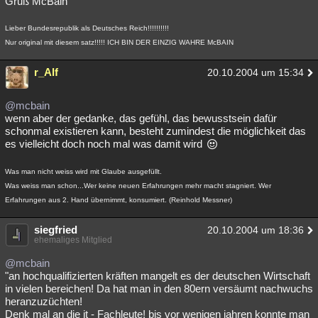
Gruß McBain
Lieber Bundesrepublik als Deutsches Reich!!!!!!!!!!
Nur original mit diesem satz!!!!! ICH BIN DER EINZIG WAHRE McBAIN
r_Alf
20.10.2004 um 15:34
@mcbain
wenn aber der gedanke, das gefühl, das bewusstsein dafür
schonmal existieren kann, besteht zumindest die möglichkeit das
es vielleicht doch noch mal was damit wird
Was man nicht weiss wird mit Glaube ausgefüllt.
Was weiss man schon...Wer keine neuen Erfahrungen mehr macht stagniert. Wer
Erfahrungen aus 2. Hand übernimmt, konsumiert. (Reinhold Messner)
siegfried
20.10.2004 um 18:36
ehemaliges Mitglied
@mcbain
"an hochqualifizierten kräften mangelt es der deutschen Wirtschaft
in vielen bereichen! Da hat man in den 80ern versäumt nachwuchs
heranzuzüchten!
Denk mal an die it - Fachleute! bis vor wenigen jahren konnte man