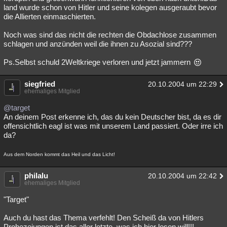
land wurde schon von Hitler und seine kolegen ausgeraubt bevor
die Allierten einmaschierten.
Noch was sind das nicht die rechten die Obdachlose zusammen
schlagen und anzünden weil die ihnen zu Asozial sind???
Ps.Selbst schuld 2Weltkriege verloren und jetzt jammern
siegfried
20.10.2004 um 22:29
ehemaliges Mitglied
@target
An deinem Post erkenne ich, das du kein Deutscher bist, da es dir
offensichtlich eagl ist was mit unserem Land passiert. Oder irre ich
da?
Aus dem Norden kommt das Heil und das Licht!
philalu
20.10.2004 um 22:42
ehemaliges Mitglied
"Target"
Auch du hast das Thema verfehlt! Den Scheiß da von Hitlers
Prohezeiungen ist das aller letzte, was ich hier lesen will!!!