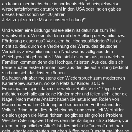
an kaum einer hochschule in norddeutschland beispielsweise
wirtschaftsinformatik studieren! in den USA oder Indien gab es
dieses Fach schon seit 20 jahren!
Jetzt zeigt sich die Misere unserer bildung!"
Und weiter, eine Bildungsmisere allein ist dafür nur zum Teil
verantwortlich. Wie siehts denn mit der Stellung der Familie bzw.
Förderung dieser aus? Vor allem bei Hochqualifizierten? Ist es
nicht so, daß durch die Verdrehung der Werte, das deutsche
Verhältnis zurFamilie und zum Nachwuchs völlig aus dem
Gleichgewicht gebracht ist. Wie sieht es denn aus, aus welchen
Familien kommen denn die Hochqualifizierten. Aus der, die sich
keine Bücher leisten können oder aus der, die auf Bildung bedacht
sind und sich das leisten können.
Da haben wir aber meistens den Wiederspruch zum moderenen
Karierrebewusstsein, wo kein Platz für Kinder ist. Die
Emanzipation spielt dabei eine weitere Rolle. Viele "Püppchen"
möchten doch alle gar keine Kinder mehr und feilen sich lieber die
Nägel. Nach meiner Ansicht haben die natürlichen Rollen von
Mann und Frau ihre Ordnung und sichern den Fortbestand des
Volkes. Bringt man dies durcheinander und vermittelt Wertbilder
die sich gegen die Natur richten, so gibt es ein großes Problem.
Welchen Stellungswert hat es denn heutzutage sich zu Bilden, vor
allem im jugendlichen Alter? Ist dies nicht ehr "uncool" und man
geht lieber feiern, saufen, rauchen, kiffen oder "rutscht mal über ne