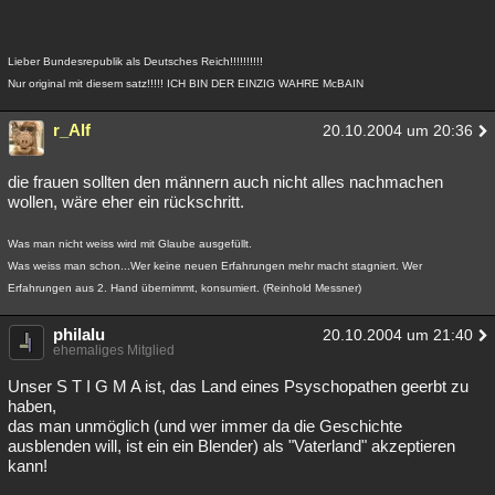
Lieber Bundesrepublik als Deutsches Reich!!!!!!!!!!
Nur original mit diesem satz!!!!! ICH BIN DER EINZIG WAHRE McBAIN
r_Alf
20.10.2004 um 20:36
die frauen sollten den männern auch nicht alles nachmachen
wollen, wäre eher ein rückschritt.
Was man nicht weiss wird mit Glaube ausgefüllt.
Was weiss man schon...Wer keine neuen Erfahrungen mehr macht stagniert. Wer
Erfahrungen aus 2. Hand übernimmt, konsumiert. (Reinhold Messner)
philalu
20.10.2004 um 21:40
ehemaliges Mitglied
Unser S T I G M A ist, das Land eines Psyschopathen geerbt zu
haben,
das man unmöglich (und wer immer da die Geschichte
ausblenden will, ist ein ein Blender) als "Vaterland" akzeptieren
kann!