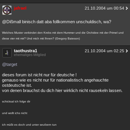
jafrael
21.10.2004 um 00:54
@Dißmall binisch datt aba follkommen unschuldisch, wa?
Welches Muster verbindet den Krebs mit dem Hummer und die Orchidee mit der Primel und
diese vier mit mir? Und mich mit Ihnen? (Gregory Bateson)
taothustra1
21.10.2004 um 02:25
ehemaliges Mitglied
@target
dieses forum ist nicht nur für deutsche !
genauso wie es nicht nur für nationalistisch angehauchte
ostdeutsche ist.
von denen brauchst du dich hier wirklich nicht rausekeln lassen.
schicksal ich folge dir
und wollt ichs nicht
ich müßt es doch und unter seufzern tun