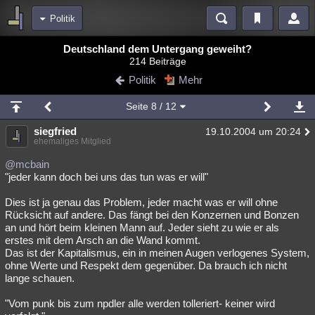
Politik
Bereiche
Deutschland dem Untergang geweiht?
214 Beiträge
Echtzeit
Diskussionen
Blogs
Videos
Statistiken
Politik
Mehr
Chat
Wiki
Neuigkeiten
2
Seite
8
/ 12
meine Rubriken
siegfried
19.10.2004 um 20:24
Menschen
Wissenschaft
Politik
Mystery
Kriminalfälle
ehemaliges Mitglied
Spiritualität
Verschwörungen
Technologie
Ufologie
@mcbain
"jeder kann doch bei uns das tun was er will"
Natur
Umfragen
Unterhaltung
Dies ist ja genau das Problem, jeder macht was er will ohne
weitere Rubriken
Rücksicht auf andere. Das fängt bei den Konzernen und Bonzen
an und hört beim kleinen Mann auf. Jeder sieht zu wie er als
Philosophie
Träume
Orte
Esoterik
Literatur
erstes mit dem Arsch an die Wand kommt.
Das ist der Kapitalismus, ein in meinen Augen verlogenes System,
Astronomie
Helpdesk
Gruppen
Gaming
Filme
ohne Werte und Respekt dem gegenüber. Da brauch ich nicht
lange schauen.
Musik
Clash
Verbesserungen
Allmystery
English
"Vom punk bis zum npdler alle werden tolleriert- keiner wird
Übersichten