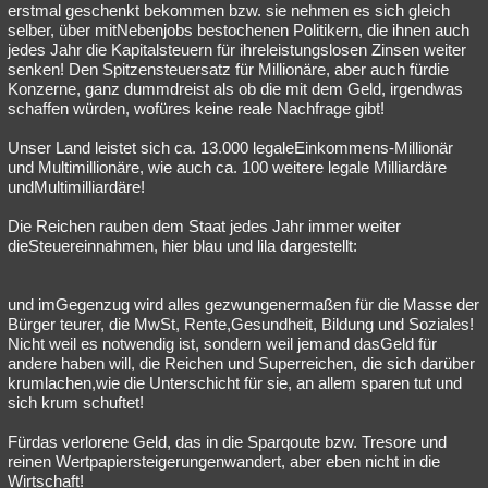
erstmal geschenkt bekommen bzw. sie nehmen es sich gleich
selber, über mitNebenjobs bestochenen Politikern, die ihnen auch
jedes Jahr die Kapitalsteuern für ihreleistungslosen Zinsen weiter
senken! Den Spitzensteuersatz für Millionäre, aber auch fürdie
Konzerne, ganz dummdreist als ob die mit dem Geld, irgendwas
schaffen würden, wofüres keine reale Nachfrage gibt!
Unser Land leistet sich ca. 13.000 legaleEinkommens-Millionär
und Multimillionäre, wie auch ca. 100 weitere legale Milliardäre
undMultimilliardäre!
Die Reichen rauben dem Staat jedes Jahr immer weiter
dieSteuereinnahmen, hier blau und lila dargestellt:
und imGegenzug wird alles gezwungenermaßen für die Masse der
Bürger teurer, die MwSt, Rente,Gesundheit, Bildung und Soziales!
Nicht weil es notwendig ist, sondern weil jemand dasGeld für
andere haben will, die Reichen und Superreichen, die sich darüber
krumlachen,wie die Unterschicht für sie, an allem sparen tut und
sich krum schuftet!
Fürdas verlorene Geld, das in die Sparqoute bzw. Tresore und
reinen Wertpapiersteigerungenwandert, aber eben nicht in die
Wirtschaft!