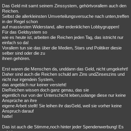
Das Geld mit samt seinem Zinssystem, gehörtvorallem auch den
Besucht
Teilgenommen
Alle
Neue
Geschlossen
Reichen.
Selbst die allerkleinsten Umverteilungsversuche nach unten,treffen
Lesenswert
Schlüsselwörter
in der Regel schon
auf massivsten Widerstand, aller erdenklichen Lobbygruppen!
Für das Geldsystem so
wie es heute ist, arbeiten die Reichen jeden Tag, das istnicht nur
einfach so da!
Vorallem tun sie das über die Medien, Stars und Politiker diesie
selber sind oder die zu
ihnen gehören.
Erst waren die Menschen da, unddann das Geld, nicht umgekehrt!
Daher sind auch die Reichen schuld am Zins undZinseszins und
nicht nur irgendein System,
das angeblich nur keiner versteht!
DieReichen wissen doch ganz genau, das sie
eigentlich nur von der Unterschicht leben,solange diese nur keine
Ansprüche an ihre
eigene Arbeit stellt! Sie leihen ihr dasGeld, weil sie vorher keine
Anspruch darauf
hatte!
Das ist auch die Stimme,noch hinter jeder Spendenwerbung! Es