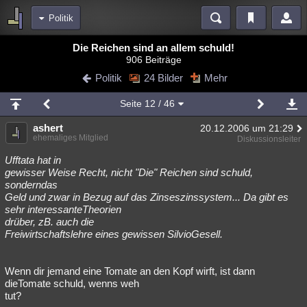
Politik
Bereiche
Die Reichen sind an allem schuld!
906 Beiträge
Echtzeit
Diskussionen
Blogs
Videos
Statistiken
Politik
24 Bilder
Mehr
Chat
Wiki
Neuigkeiten
2
Seite
12
/ 46
meine Rubriken
ashert
20.12.2006 um 21:29
Menschen
Wissenschaft
Politik
Mystery
Kriminalfälle
ehemaliges Mitglied
Diskussionsleiter
Spiritualität
Verschwörungen
Technologie
Ufologie
Ufftata hat in
gewisser Weise Recht, nicht "Die" Reichen sind schuld,
sonderndas
Natur
Umfragen
Unterhaltung
Geld und zwar in Bezug auf das Zinseszinssystem... Da gibt es
weitere Rubriken
sehr interessanteTheorien
drüber, zB. auch die
Philosophie
Träume
Orte
Esoterik
Literatur
Freiwirtschaftslehre eines gewissen SilvioGesell.
Astronomie
Helpdesk
Gruppen
Gaming
Filme
Wenn dir jemand eine Tomate an den Kopf wirft, ist dann
Musik
Clash
Verbesserungen
Allmystery
English
dieTomate schuld, wenns weh
tut?
Übersichten