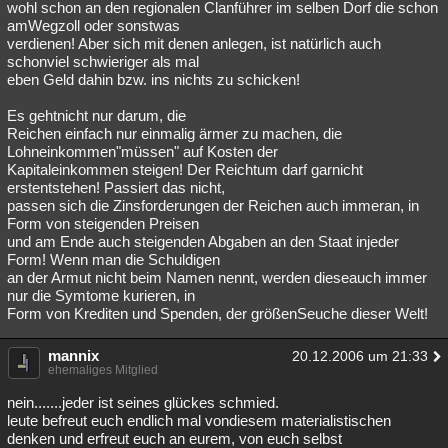
wohl schon an den regionalen Clanführer im selben Dorf die schon
amWegzoll oder sonstwas
verdienen! Aber sich mit denen anlegen, ist natürlich auch
schonviel schwieriger als mal
eben Geld dahin bzw. ins nichts zu schicken!
Es gehtnicht nur darum, die
Reichen einfach nur einmalig ärmer zu machen, die
Lohneinkommen"müssen" auf Kosten der
Kapitaleinkommen steigen! Der Reichtum darf garnicht
erstentstehen! Passiert das nicht,
passen sich die Zinsforderungen der Reichen auch immeran, in
Form von steigenden Preisen
und am Ende auch steigenden Abgaben an den Staat injeder
Form! Wenn man die Schuldigen
an der Armut nicht beim Namen nennt, werden dieseauch immer
nur die Symtome kurieren, in
Form von Krediten und Spenden, der größenSeuche dieser Welt!
mannix
20.12.2006 um 21:33
ehemaliges Mitglied
nein.......jeder ist seines glückes schmied.
leute befreut euch endlich mal vondiesem materialistischen
denken und erfreut euch an eurem, von euch selbst