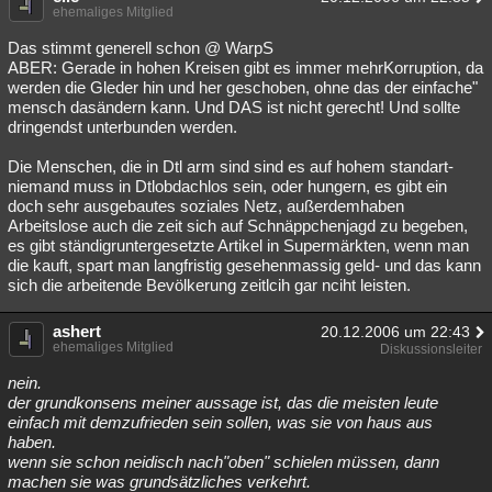
ehemaliges Mitglied
Das stimmt generell schon @ WarpS
ABER: Gerade in hohen Kreisen gibt es immer mehrKorruption, da
werden die Gleder hin und her geschoben, ohne das der einfache"
mensch dasändern kann. Und DAS ist nicht gerecht! Und sollte
dringendst unterbunden werden.
Die Menschen, die in Dtl arm sind sind es auf hohem standart-
niemand muss in Dtlobdachlos sein, oder hungern, es gibt ein
doch sehr ausgebautes soziales Netz, außerdemhaben
Arbeitslose auch die zeit sich auf Schnäppchenjagd zu begeben,
es gibt ständigruntergesetzte Artikel in Supermärkten, wenn man
die kauft, spart man langfristig gesehenmassig geld- und das kann
sich die arbeitende Bevölkerung zeitlcih gar nciht leisten.
ashert
20.12.2006 um 22:43
ehemaliges Mitglied
Diskussionsleiter
nein.
der grundkonsens meiner aussage ist, das die meisten leute
einfach mit demzufrieden sein sollen, was sie von haus aus
haben.
wenn sie schon neidisch nach"oben" schielen müssen, dann
machen sie was grundsätzliches verkehrt.