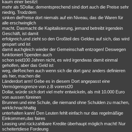
kaum einer besitzt
mehr als 5Dollar, dementsprechend sind dort auch die Preise sehr
niedrig. Trodzdem
sinken diePreise dort niemals auf ein Niveau, das die Waren für
alle erschwinglich
macht. Dasmacht die Kapitalisierung, jemand betreibt irgendein
Geschäft, ist damit
erfolgreich,und zieht so den Großteil des Geldes auf sich, das wird
gespart und ist
damit auchgleich wieder der Gemeinschaft entzogen! Deswegen
funktioniert Spenden auch
schon seid100 Jahren nicht, es wird irgendwas damit einmal
geholfen, aber das Geld ist
weg, dieReichen auch wenn sich die dort ganz anders definieren
als hier, machen die
Länderdort arm! Gebe es in diesem Dort angepasst eine
Vermögensgrenze von z.B vorerst20
Dollar, würde sich dort viel mehr entwickeln, als mit 10.000 Euro
von aussen füreinen
Brunnen und eine Schule, die niemand ohne Schulden zu machen,
wirklichnachhaltig
unterhalten kann! Den Leuten fehlt einfach nur das regelmäßige
Einkommen,das faires
Leasing und rückzahlbare Kredite überhaupt möglich macht! Nur
scheitertdiese Fordeung