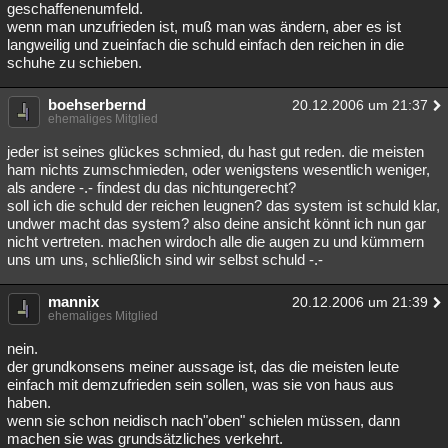
geschaffenenumfeld.
wenn man unzufrieden ist, muß man was ändern, aber es ist
langweilig und zueinfach die schuld einfach den reichen in die
schuhe zu schieben.
boehserbernd
20.12.2006 um 21:37
ehemaliges Mitglied
jeder ist seines glückes schmied, du hast gut reden. die meisten
ham nichts zumschmieden, oder wenigstens wesentlich weniger,
als andere -.- findest du das nichtungerecht?
soll ich die schuld der reichen leugnen? das system ist schuld klar,
undwer macht das system? also deine ansicht könnt ich nun gar
nicht vertreten. machen wirdoch alle die augen zu und kümmern
uns um uns, schließlich sind wir selbst schuld -.-
mannix
20.12.2006 um 21:39
ehemaliges Mitglied
nein.
der grundkonsens meiner aussage ist, das die meisten leute
einfach mit demzufrieden sein sollen, was sie von haus aus
haben.
wenn sie schon neidisch nach"oben" schielen müssen, dann
machen sie was grundsätzliches verkehrt.