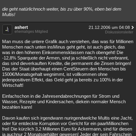
die geht natürlichnoch weiter, bis zu über 90%, eben bei dem
Multis!
ashert
21.12.2006 um 04:08
ehemaliges Mitglied
Diskussionsleiter
Man muss die untere Grafik auch verstehen, das was für Millionen
Menschen nach unten insMinus geht geht, ist auch gleich, das
was in den höheren Einkommensklassen nach obengeht! Die
-12,8% Sparquote der Armen, sind ja schließlich nicht verbrannt,
das sind dieverkauften Kredite, die permanent die Zinsen bringen!
Das der Staat überhaupt einen CentSteuern den Menschen bis
1500€/Monatsgehalt wegnimmt, ist vollkommen ohne
jedenpositiven Effekt, das Geld geht ja bereits zu 100% in der
Wirtschaft!
Einfachschon in die Jahresendabrechnungen für Strom und
Wasser, Rezepte und Kindersachen, diekein normaler Mensch
bezahlen kann!
Davon kaufen sich irgendwann nurirgendwelche Multis eine Jacht,
oder für entdeckte Korruption vor Gericht für ein paarMillionchen
frei! Die kürzlich 3,2 Millionen Euro für Ackermann, sind für diesen
ja auchnur 2 Monatsgehälter gewesen! Jeder der sein Fahrschein