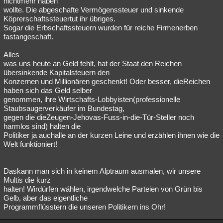
nichtmehr haben
wollte. Die abgeschafte Vermögenssteuer und sinkende
Besucht
Teilgenommen
Alle
Neue
Geschlossen
Köprerschaftssteuertut ihr übriges.
Sogar die Erbschaftssteuern wurden für reiche Firmenerben
Lesenswert
Schlüsselwörter
fastangeschaft.
Alles
was uns heute an Geld fehlt, hat der Staat den Reichen
übersinkende Kapitalsteuern den
Konzernen und Millionären geschenkt! Oder besser, dieReichen
haben sich das Geld selber
genommen, ihre Wirtschafts-Lobbyisten(professionelle
Staubsaugerverkäufer im Bundestag,
gegen die dieZeugen-Jehovas-Fuss-in-die-Tür-Steller noch
harmlos sind) halten die
Politiker ja auchalle an der kurzen Leine und erzählen ihnen wie die
Welt funktioniert!
Daskann man sich in keinem Alptraum ausmalen, wir unsere
Multis die kurz
halten! Wirdürfen wählen, irgendwelche Parteien von Grün bis
Gelb, aber das eigentliche
Programmflüsstern die unseren Politikern ins Ohr!