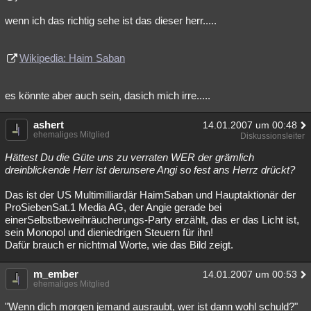
wenn ich das richtig sehe ist das dieser herr.....
Wikipedia: Haim Saban
es könnte aber auch sein, dasich mich irre.....
ashert
14.01.2007 um 00:48
ehemaliges Mitglied
Diskussionsleiter
Hättest Du die Güte uns zu verraten WER der grämlich
dreinblickende Herr ist derunsere Angi so fest ans Herrz drückt?
Das ist der US Multimilliardär HaimSaban und Hauptaktionär der
ProSiebenSat.1 Media AG, der Angie gerade bei
einerSelbstbeweihräucherungs-Party erzählt, das er das Licht ist,
sein Monopol und dieniedrigen Steuern für ihn!
Dafür brauch er nichtmal Worte, wie das Bild zeigt.
m_ember
14.01.2007 um 00:53
ehemaliges Mitglied
"Wenn dich morgen jemand ausraubt, wer ist dann wohl schuld?"