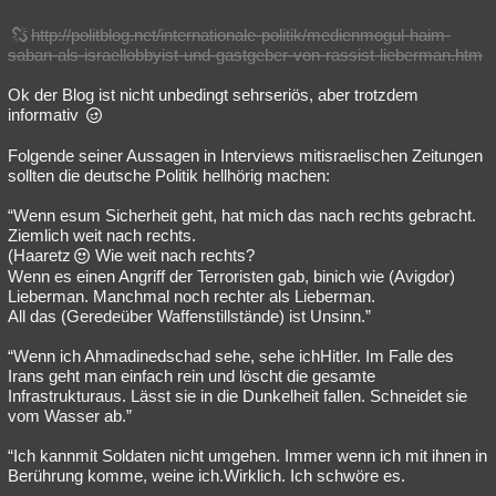
http://politblog.net/internationale-politik/medienmogul-haim-
saban-als-israellobbyist-und-gastgeber-von-rassist-lieberman.htm
Ok der Blog ist nicht unbedingt sehrseriös, aber trotzdem
informativ
Folgende seiner Aussagen in Interviews mitisraelischen Zeitungen
sollten die deutsche Politik hellhörig machen:
“Wenn esum Sicherheit geht, hat mich das nach rechts gebracht.
Ziemlich weit nach rechts.
(Haaretz
Wie weit nach rechts?
Wenn es einen Angriff der Terroristen gab, binich wie (Avigdor)
Lieberman. Manchmal noch rechter als Lieberman.
All das (Geredeüber Waffenstillstände) ist Unsinn.”
“Wenn ich Ahmadinedschad sehe, sehe ichHitler. Im Falle des
Irans geht man einfach rein und löscht die gesamte
Infrastrukturaus. Lässt sie in die Dunkelheit fallen. Schneidet sie
vom Wasser ab.”
“Ich kannmit Soldaten nicht umgehen. Immer wenn ich mit ihnen in
Berührung komme, weine ich.Wirklich. Ich schwöre es.