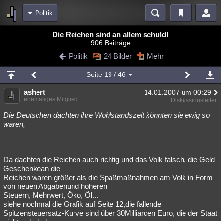
Politik
Bereiche
Die Reichen sind an allem schuld!
906 Beiträge
Echtzeit
Diskussionen
Blogs
Videos
Statistiken
Politik
24 Bilder
Mehr
Chat
Wiki
Neuigkeiten
2
Seite
19
/ 46
meine Rubriken
ashert
14.01.2007 um 00:29
Menschen
Wissenschaft
Politik
Mystery
Kriminalfälle
ehemaliges Mitglied
Diskussionsleiter
Spiritualität
Verschwörungen
Technologie
Ufologie
Die Deutschen dachten ihre Wohlstandszeit könnten sie ewig so
waren,
Natur
Umfragen
Unterhaltung
weitere Rubriken
Da dachten die Reichen auch richtig und das Volk falsch, die Geld
Philosophie
Träume
Orte
Esoterik
Literatur
Geschenkean die
Reichen waren größer als die Spaßmaßnahmen am Volk in Form
Astronomie
Helpdesk
Gruppen
Gaming
Filme
von neuen Abgabenund höheren
Steuern, Mehrwert, Öko, Öl...
Musik
Clash
Verbesserungen
Allmystery
English
siehe nochmal die Grafik auf Seite 12,die fallende
Spitzensteuersatz-Kurve sind über 30Milliarden Euro, die der Staat
Übersichten