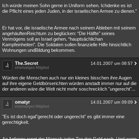
Ich würde meinen Sohn gerne in Uniform sehen. Ichdenke es ist
die Pflicht eines jeden Juden, in der israelischen Armee zu dienen.”
Er hat vor, die israelische Armee nach seinem Ableben mit seinem
angehäuftenReichtum zu beglücken: “Die Hälfte” seines
Vermögens soll an Israel gehen, “hauptsächlichan
Kampfeinheiten”. Die Soldaten sollen finanzielle Hilfe hinsichtlich
Wohnungen undBildung bekommen.
The.Secret
14.01.2007 um 08:57
ehemaliges Mitglied
Würden die Menschen auch nur ein kleines bisschen ihre Augen
auf ihre eigene Geldbörserichten würden anstadt immer nur auf die
der anderen wäre die Welt nicht mehr soschrecklich "ungerecht"...
omatyr
14.01.2007 um 09:09
ehemaliges Mitglied
"Es ist doch egal"gerecht oder ungerecht" es gibt immer eine
gerechtigkeit.
An Anfange rennt der Mensch jeden Tag den Geld nach. Und wenn