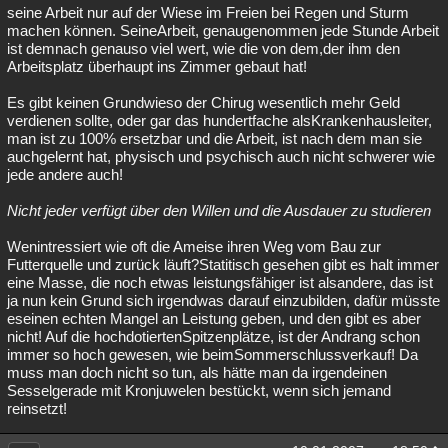
seine Arbeit nur auf der Wiese im Freien bei Regen und Sturm
machen können. SeineArbeit, genaugenommen jede Stunde Arbeit
ist demnach genauso viel wert, wie die von dem,der ihm den
Arbeitsplatz überhaupt ins Zimmer gebaut hat!
Es gibt keinen Grundwieso der Chirug wesentlich mehr Geld
verdienen sollte, oder gar das hundertfache alsKrankenhausleiter,
man ist zu 100% ersetzbar und die Arbeit, ist nach dem man sie
auchgelernt hat, physisch und psychisch auch nicht schwerer wie
jede andere auch!
Nicht jeder verfügt über den Willen und die Ausdauer zu studieren
Wenintressiert wie oft die Ameise ihren Weg vom Bau zur
Futterquelle und zurück läuft?Statitisch gesehen gibt es halt immer
eine Masse, die noch etwas leistungsfähiger ist alsandere, das ist
ja nun kein Grund sich irgendwas darauf einzubilden, dafür müsste
eseinen echten Mangel an Leistung geben, und den gibt es aber
nicht! Auf die hochdotiertenSpitzenplätze, ist der Andrang schon
immer so hoch gewesen, wie beimSommerschlussverkauf! Da
muss man doch nicht so tun, als hätte man da irgendeinen
Sesselgerade mit Kronjuwelen bestückt, wenn sich jemand
reinsetzt!