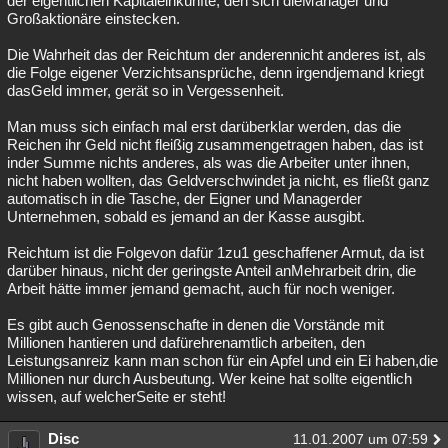
der eigentlichen Kapitaleinkünfte, den sich dieManager und
Großaktionäre einstecken.
Die Wahrheit das der Reichtum der anderennicht anderes ist, als
die Folge eigener Verzichtsansprüche, denn irgendjemand kriegt
dasGeld immer, gerät so in Vergessenheit.
Man muss sich einfach mal erst darüberklar werden, das die
Reichen ihr Geld nicht fleißig zusammengetragen haben, das ist
inder Summe nichts anderes, als was die Arbeiter unter ihnen,
nicht haben wollten, das Geldverschwindet ja nicht, es fließt ganz
automatisch in die Tasche, der Eigner und Managerder
Unternehmen, sobald es jemand an der Kasse ausgibt.
Reichtum ist die Folgevon dafür 1zu1 geschaffener Armut, da ist
darüber hinaus, nicht der geringste Anteil anMehrarbeit drin, die
Arbeit hätte immer jemand gemacht, auch für noch weniger.
Es gibt auch Genossenschafte in denen die Vorstände mit
Millionen hantieren und dafürehrenamtlich arbeiten, den
Leistungsanreiz kann man schon für ein Apfel und ein Ei haben,die
Millionen nur durch Ausbeutung. Wer keine hat sollte eigentlich
wissen, auf welcherSeite er steht!
Disc
11.01.2007 um 07:59