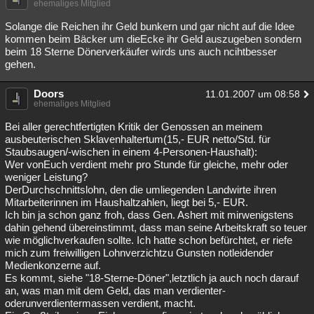
ehemaliges Mitglied
Solange die Reichen ihr Geld bunkern und gar nicht auf die Idee
kommen beim Bäcker um dieEcke ihr Geld auszugeben sondern
beim 18 Sterne Dönerverkäufer wirds uns auch ncihtbesser
gehen.
Doors
11.01.2007 um 08:58
ehemaliges Mitglied
Bei aller gerechtfertigten Kritik der Genossen an meinem
ausbeuterischen Sklavenhaltertum(15,- EUR netto/Std. für
Staubsaugen/-wischen in einem 4-Personen-Haushalt):
Wer vonEuch verdient mehr pro Stunde für gleiche, mehr oder
weniger Leistung?
DerDurchschnittslohn, den die umliegenden Landwirte ihren
Mitarbeiterinnen im Haushaltzahlen, liegt bei 5,- EUR.
Ich bin ja schon ganz froh, dass Gen. Ashert mit mirwenigstens
dahin gehend übereinstimmt, dass man seine Arbeitskraft so teuer
wie möglichverkaufen sollte. Ich hatte schon befürchtet, er riefe
mich zum freiwilligen Lohnverzichtzu Gunsten notleidender
Medienkonzerne auf.
Es kommt, siehe "18-Sterne-Döner",letztlich ja auch noch darauf
an, was man mit dem Geld, das man verdienter-
oderunverdientermassen verdient, macht.