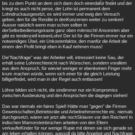
bis zu dem Punkt an dem sich dann doch einerdafür findet und der
kriegt es auch nicht perse, der Lohn ist permanent dem
Lohndruckausgesetzt, es wird immer und ewig den Versuch
geben, den für die Rendite in denKonzernen weiter zu senken!
Ausser natürlich wenn man schon selber in
derSelbstbedienungskaste ganz oben mitmischt! Ansonsten aber
gibt es tendenziell keinenLohn! Der ist für die Firmen immer nur ein
notwendiges Übel, ein Unkostenfaktor, den manfür die Arbeit die
einem den Profit bringt eben in Kauf nehmen muss!
Die"Nachfrage" was der Arbeiter will, intressiert keine Sau, der
erhält seine Lohnrechtenicht nach Wünschen, sondern vorallem
aus dem Anspruch, für wieviel weniger er ebenkeinen Finger mehr
krum machen würde, wenn sich einer für die gleich Leistung
billigerfindet, wird man in der Regel auch entlassen!
Löhne bilden sich nicht, die sindimmer nur ein Kompromiss
zwischen Ausbeutung und den Ansprüchen die dagegen stehen!
Das war niemals ein faires Spiel! Hätte man "gegen" die Firmen
Gewerkschaften,Betriebsräte und Arbeitnehmerrechte etc. niemals
durchgesetzt, wären wir jetzt alle nochSklaven vor den Reichen! In
indischen Mamorsteinbrüchen arbeiten von den Eltern
verkaufteKinder für nur wenige Rupie mit denen sie sich gerade so
am leben erhalten können, wassoll da bitte Angebot und Nachfrage