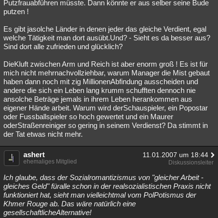
Putzfrauabführen müsste. Dann könnte er aus selber seine Bude
putzen !
Es gibt jasolche Länder in denen jeder das gleiche Verdient, egal
welche Tätigkeit man dort ausübt.Und? - Sieht es da besser aus?
Sind dort alle zufrieden und glücklich?
DieKluft zwischen Arm und Reich ist aber enorm groß ! Es ist für
mich nicht mehrnachvollziehbar, warum Manager die Mist gebaut
haben dann noch mit zig MillionenAbfindung ausscheiden und
andere die sich ein Leben lang krumm schufften dennoch nie
ansolche Beträge jemals in ihrem Leben herankommen aus
eigener Hände arbeit. Warum wird derSchauspieler, ein Popostar
oder Fussballspieler so hoch gewertet und ein Maurer
oderStraßenreiniger so gering in seinem Verdienst? Da stimmt in
der Tat etwas nicht mehr.
ashert
11.01.2007 um 18:44
ehemaliges Mitglied
Diskussionsleiter
Ich glaube, dass der Sozialromantizismus von "gleicher Arbeit -
gleiches Geld" füralle schon in der realsozialistischen Praxis nicht
funktioniert hat, sieht man vielleichtmal vom PolPotismus der
Khmer Rouge ab. Das wäre natürlich eine
gesellschaftlicheAlternative!