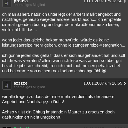
prousa
10.01.2007 um 18:50
ehemaliges Mitglied
oh man ashert, natürlich unterliegt der arbeitsmarkt angebot und
nachfrage, genauso wiejeder andere markt auch.... ich empfehle
dir mal irgendein buch grundlager dermakroökonomie zu lesen,
vielleicht hilft das...
wenn jeder das gleiche bekommenwürde, würde es keine
leistungsanreize mehr geben, ohne leistungsanreize->stagnation...
ich gönne jeden das gehalt, dass er sich ausgehandelt hat.und soll
ich dir was verraten? allein wenn ich lese was ashert so über gut
bezahlte jobsso schreibt, freu ich mich auf meinen gehaltszettel
und bekomme von deinem neid schon einhochgefühl
azzzze
10.01.2007 um 18:55
ehemaliges Mitglied
wir alle tragen zu dass der eine mehr verdient als der andere
Angebot und Nachfrage,so läufts!
Achso vlt ist ein Chirug imstande n Maurer zu ersetzen doch
dasfunktioniert nicht umgekehrt.