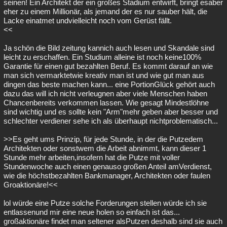
seinen! Ein Architekt der ein großes Stadium entwirft, bringt esaber
eher zu einem Millionär, als jemand der es nur sauber hält, die
Lacke einatmet undvielleicht noch vom Gerüst fällt.
<<
Ja schön die Bild zeitung kannich auch lesen und Skandale sind
leicht zu erschaffen. Ein Studium alleine ist noch keine100%
Garantie für einen gut bezahlten Beruf. Es kommt darauf an wie
man sich vermarktetwie kreativ man ist und wie gut man aus
dingen das beste machen kann... eine PortionGlück gehört auch
dazu das will ich nicht verleugnen aber viele Menschen haben
Chancenbereits verkommen lassen. Wie gesagt Mindestlöhne
sind wichtig und es sollte kein "Arm"mehr geben aber besser und
schlechter verdiener sehe ich als überhaupt nichtproblematisch...
>>Es geht ums Prinzip, für jede Stunde, in der die Putzedem
Architekten oder sonstwem die Arbeit abnimmt, kann dieser 1
Stunde mehr arbeiten,insofern hat die Putze mit voller
Stundenwoche auch einen genauso großen Anteil amVerdienst,
wie die höchstbezahlten Bankmanager, Architekten oder faulen
Groaktionäre!<<
lol würde eine Putze solche Forderungen stellen würde ich sie
entlassenund mir eine neue holen so einfach ist das...
großaktionäre findet man seltener alsPutzen deshalb sind sie auch