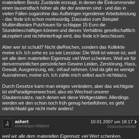
materiellem Besitz Zustände erzeugt, in denen die Einkommender
einen tausendfach höher als die der anderen sind - und das in
vielen Fällen sogarohne das Aufbringen irgendeiner Arbeitsleistung
- das finde ich schon merkwürdig. Dassalso zum Beispiel
Mulitimillionäre Putzfrauen für schlappe 15 Euro die
Stundebeschäftigen können und dieses Verhältnis gesellschaftlich
akzeptiert und nichthinterfragt wird, das finde ich beschissen.
Aber wer ist schuld? Nicht dieReichen, sondern das Kollektiv
meine ich. Ich sehe es so wie Lesslow: Die Welt ist wiesie ist, weil
wir alle dem materiellen Eigennutz viel Wert schenken. Weil wir für
denvermeintlichen persönlichen Gewinn Leiden, Zerstörung, Hass,
Gewalt, Ausgrenzung, etc. inKauf nehmen. Und da gibt es wenige
Ausnahmen, meine ich. Ich zähle mich selbst auch nichtdazu.
Durch Gesetze kann man einiges verändern, aber das wichtigste
ist einParadigmenwechsel, also ein Wechsel unserer
Glaubenssätze, nach denen wir diese Weltgestalten. Allerdings
werden wir den schon noch früh genug herbeiführen, es geht
nämlichbald gar nicht mehr anders!
ashert
10.01.2007 um 18:17
ehemaliges Mitglied
Diskussionsleiter
weil wir alle dem materiellen Eigennutz viel Wert schenken.