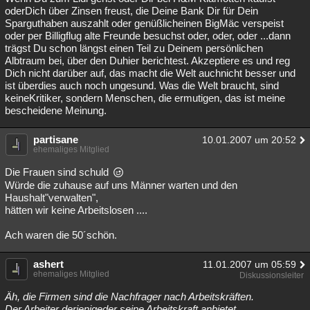
oderDich über Zinsen freust, die Deine Bank Dir für Dein
Sparguthaben auszahlt oder genüßlicheinen BigMäc verspeist
oder per Billigflug alte Freunde besuchst oder, oder, oder ...dann
trägst Du schon längst einen Teil zu Deinem persönlichen
Albtraum bei, über den Duhier berichtest. Akzeptiere es und reg
Dich nicht darüber auf, das macht die Welt auchnicht besser und
ist überdies auch noch ungesund. Was die Welt braucht, sind
keineKritiker, sondern Menschen, die ermutigen, das ist meine
bescheidene Meinung.
partisane
10.01.2007 um 20:52
ehemaliges Mitglied
Die Frauen sind schuld
Würde die zuhause auf uns Männer warten und den
Haushalt"verwalten",
hätten wir keine Arbeitslosen ....
Ach waren die 50´schön.
ashert
11.01.2007 um 05:59
ehemaliges Mitglied
Diskussionsleiter
Äh, die Firmen sind die Nachfrager nach Arbeitskräften.
Der Arbeiter derjenigeder seine Arbeitskraft anbietet.