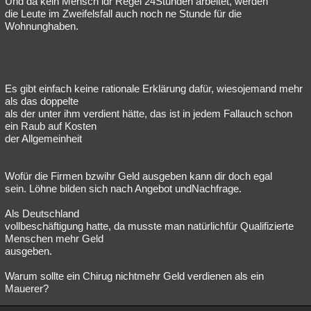
Und da kein Mensch idr Regel 24Stunden arbeitet, werden
die Leute im Zweifelsfall auch noch ne Stunde für die
Besucht
Teilgenommen
Alle
Neue
Geschlossen
Wohnunghaben.
Lesenswert
Schlüsselwörter
Es gibt einfach keine rationale Erklärung dafür, wiesojemand mehr
als das doppelte
als der unter ihm verdient hätte, das ist in jedem Fallauch schon
ein Raub auf Kosten
der Allgemeinheit
Wofür die Firmen bzwihr Geld ausgeben kann dir doch egal
sein. Löhne bilden sich nach Angebot undNachfrage.
Als Deutschland
vollbeschäftigung hatte, da musste man natürlichfür Qualifizierte
Menschen mehr Geld
ausgeben.
Warum sollte ein Chirug nichtmehr Geld verdienen als ein
Mauerer?