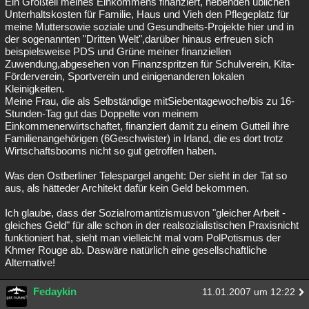
Ein Großteil meines Einkommens finanziert, nebenden üblichen
Unterhaltskosten für Familie, Haus und Vieh den Pflegeplatz für
meine Muttersowie soziale und Gesundheits-Projekte hier und in
der sogenannten "Dritten Welt",darüber hinaus erfreuen sich
beispielsweise PDS und Grüne meiner finanziellen
Zuwendung,abgesehen von Finanzspritzen für Schulverein, Kita-
Förderverein, Sportverein und einigenanderen lokalen
Kleinigkeiten.
Meine Frau, die als Selbständige mitSiebentagewoche/bis zu 16-
Stunden-Tag gut das Doppelte von meinem
Einkommenerwirtschaftet, finanziert damit zu einem Gutteil ihre
Familienangehörigen (6Geschwister) in Irland, die es dort trotz
Wirtschaftsbooms nicht so gut getroffen haben.
Was den Ostberliner Telespargel angeht: Der sieht in der Tat so
aus, als hätteder Architekt dafür kein Geld bekommen.
Ich glaube, dass der Sozialromantizismusvon "gleicher Arbeit -
gleiches Geld" für alle schon in der realsozialistischen Praxisnicht
funktioniert hat, sieht man vielleicht mal vom PolPotismus der
Khmer Rouge ab. Daswäre natürlich eine gesellschaftliche
Alternative!
Fedaykin
11.01.2007 um 12:22