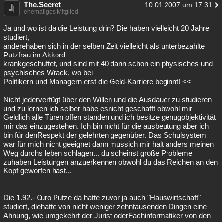
The.Secret
10.01.2007 um 17:31
ehemaliges Mitglied
Ja und wo ist da die Leistung drin? Die haben vielleicht 20 Jahre
studiert,
anderehaben sich in der selben Zeit vielleicht als unterbezahlte
Putzfrau im Akkord
krankgeschuftet, und sind mit 40 dann schon ein physisches und
psychisches Wrack, wo bei
Politikern und Managern erst die Geld-Karriere beginnt! <<
Nicht jederverfügt über den Willen und die Ausdauer zu studieren
und zu lernen ich selber habe esnicht geschafft obwohl mir
Geldlich alle Türen offen standen und ich besitze genugobjektivität
mir das einzugestehen. Ich bin nicht für die ausbeutung aber ich
bin für denRespekt der gelehrten gegenüber. Das Schulsystem
war für mich nicht geeignet dann mussich mir halt anders meinen
Weg durchs leben schlagen... du scheinst große Probleme
zuhaben Leistungen anzuerkennen obwohl du das Reichen an den
Kopf geworfen hast...
Die 1.92.- €uro Putze da hatte zuvor ja auch "Hauswirtschaft"
studiert, diehatte von nicht weniger zehntausenden Dingen eine
Ahnung, wie umgekehrt der Jurist oderFachinformatiker von den