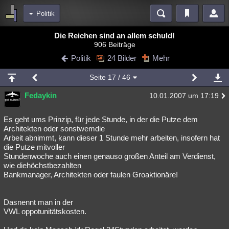
Politik
Bereiche
Die Reichen sind an allem schuld!
906 Beiträge
Echtzeit
Diskussionen
Blogs
Videos
Statistiken
Politik
24 Bilder
Mehr
Chat
Wiki
Neuigkeiten
2
Seite
17
/ 46
meine Rubriken
Fedaykin
10.01.2007 um 17:19
Menschen
Wissenschaft
Politik
Mystery
Kriminalfälle
Spiritualität
Verschwörungen
Technologie
Ufologie
Es geht ums Prinzip, für jede Stunde, in der die Putze dem
Architekten oder sonstwemdie
Arbeit abnimmt, kann dieser 1 Stunde mehr arbeiten, insofern hat
Natur
Umfragen
Unterhaltung
die Putze mitvoller
weitere Rubriken
Stundenwoche auch einen genauso großen Anteil am Verdienst,
wie diehöchstbezahlten
Philosophie
Träume
Orte
Esoterik
Literatur
Bankmanager, Architekten oder faulen Groaktionäre!
Astronomie
Helpdesk
Gruppen
Gaming
Filme
Dasnennt man in der
Musik
Clash
Verbesserungen
Allmystery
English
VWL oppotunitätskosten.
Übersichten