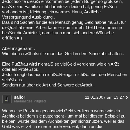
Jedochsollte dieseS einkommen bei jedem Bürger so groß sein,
dasS seine Familie nicht darunterzu leiden hat, genug EsSen
vorhanden ist, Kleidung, ein warmes Haus, Ärztliche
Versorgungund Ausbildung..
Das sind Sachen für die ein Mensch genug Geld habne muSs, für
dieQualität seiner Arbeit kann er somit mehr Geld bekommen je
besSer die Arbieti st, damitkann man sich andere Wünsche
erfüllen = )
Aber insgeSamt..
Wie oben erwähntsollte man das Geld in dem Sinne abschaffen..
Eine PutZfrau wird niemalS so vielGeld verdienen wie ein ArZt
oder ein ProfeSsor..
Jedoch sagt das auch nichtS..Reingar nichtS..über den Menschen
selbSt aus..
Sondern nur über die Art und Schwere derArbeit..
sailor
11.01.2007 um 13:27
ehemaliges Mitglied
Wenn eine Putzfrau genausoviel Geld verdienen würde wie ein
Architekt bei dem sie putzengeht - um mal bei diesem Beispiel zu
bleiben, würde das dem Architekten gar nichtsnützen, weil er das
Geld was er zB. in einer Stunde verdient, dann an die