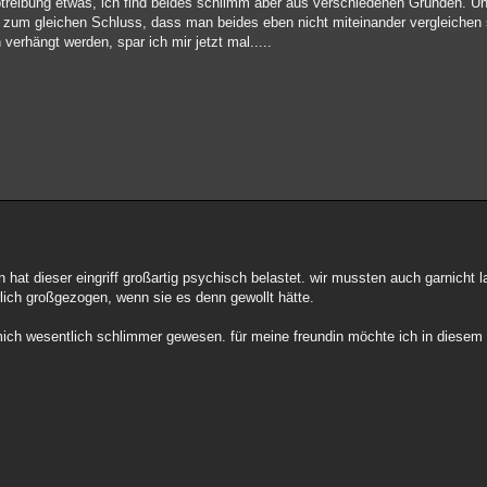
btreibung etwas, ich find beides schlimm aber aus verschiedenen Gründen. Un
 zum gleichen Schluss, dass man beides eben nicht miteinander vergleichen s
erhängt werden, spar ich mir jetzt mal.....
n hat dieser eingriff großartig psychisch belastet. wir mussten auch garnicht l
türlich großgezogen, wenn sie es denn gewollt hätte.
 mich wesentlich schlimmer gewesen. für meine freundin möchte ich in diesem f