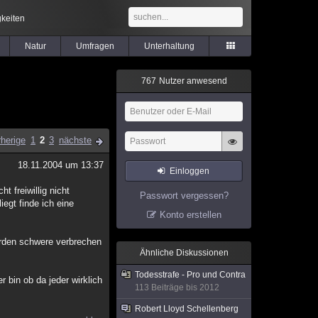
keiten
Natur
Umfragen
Unterhaltung
7
6
7
Nutzer anwesend
rherige
1
2
3
nächste
18.11.2004 um 13:37
Einloggen
t freiwillig nicht
Passwort vergessen?
iegt finde ich eine
Konto erstellen
 wurden schwere verbrechen
Ähnliche Diskussionen
Todesstrafe - Pro und Contra
r bin ob da jeder wirklich
113 Beiträge bis 2012
Robert Lloyd Schellenberg