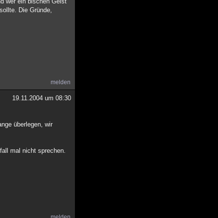
d wer ein bischen Geist
ollte. Die Gründe,
melden
19.11.2004 um 08:30
ange überlegen, wir
all mal nicht sprechen.
melden