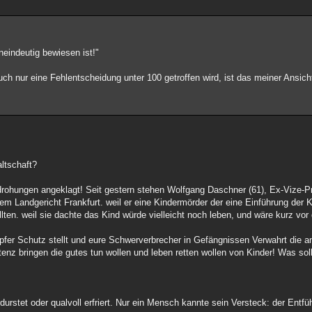
ineindeutig bewiesen ist!"
ch nur eine Fehlentscheidung unter 100 getroffen wird, ist das meiner Ansich
altschaft?
rohungen angeklagt! Seit gestern stehen Wolfgang Daschner (61), Ex-Vize-Pr
em Landgericht Frankfurt. weil er eine Kindermörder der eine Einführung der
lten. weil sie dachte das Kind würde vielleicht noch leben, und wäre kurz vo
pfer Schutz stellt und eure Schwerverbrecher in Gefängnissen Verwahrt die an
stenz bringen die gutes tun wollen und leben retten wollen von Kinder! Was so
durstet oder qualvoll erfriert. Nur ein Mensch kannte sein Versteck: der Entfüh