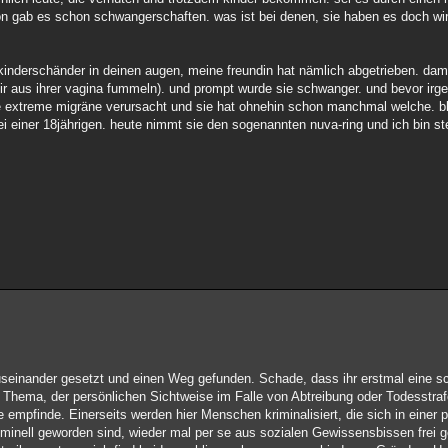
tion gab es schon schwangerschaften. was ist bei denen, sie haben es doch wi
n kinderschänder in deinen augen, meine freundin hat nämlich abgetrieben. da
voir aus ihrer vagina fummeln). und prompt wurde sie schwanger. und bevor ir
se extreme migräne verursacht und sie hat ohnehin schon manchmal welche. bl
einer 18jährigen. heute nimmt sie den sogenannten nuva-ring und ich bin steril
useinander gesetzt und einen Weg gefunden. Schade, dass ihr erstmal eine 
 Thema, der persönlichen Sichtweise im Falle von Abtreibung oder Todesstraf
 empfinde. Einerseits werden hier Menschen kriminalisiert, die sich in einer 
minell geworden sind, wieder mal per se aus sozialen Gewissensbissen frei 