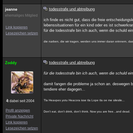
todesstrafe und abtreibung
jeanne
ehemaliges Mitglied
ich finde es nicht gut, dass die freie entscheidung
lebenssituationen für ein kind oder es ist schwerkra
Link kopieren
für die todesstrafe bin ich auch, wenn die schuld ei
Lesezeichen setzen
die narben, die wir tragen, werden uns immer daran erinnern, das
todesstrafe und abtreibung
Zoddy
für die todesstrafe bin ich auch, wenn die schuld ei
damit fangen die probleme ja schon an. deswegen bin
tendiere eher dagegen...
Tla Heavpes yotu Heacora isse tla Lope tla oe me silesile...
dabei seit 2004
Profil anzeigen
Don't eat, don't drink, don't think. Now you are free...and dead.
Private Nachricht
Link kopieren
Lesezeichen setzen