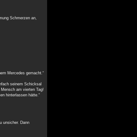
ehmung Schmerzen an,
 einem Mercedes gemacht.“
einfach seinem Schicksal
in Mensch am vierten Tag!
n hinterlassen hätte.“
zu unsicher. Dann