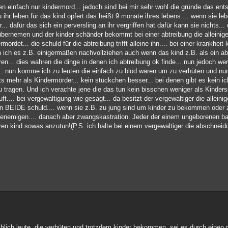
n einfach nur kindermord... jedoch sind bei mir sehr wohl die gründe das ents
ihr leben für das kind opfert das heißt 9 monate ihres lebens.... wenn sie leb
.. dafür das sich ein perversling an ihr vergriffen hat dafür kann sie nichts...
bernemen und der kinder schänder bekommt bei einer abtreibung die alleinige 
rdet... die schuld für die abtreibung trifft alleine ihn.... bei einer krankhe
 ich es z.B. einigermaßen nachvollziehen auch wenn das kind z.B. als ein abs
... dies wahren die dinge in denen ich abtreibung ok finde... nun jedoch werd
nt... nun komme ich zu leuten die einfach zu blöd waren um zu verhüten und n
ts mehr als Kindermörder... kein stückchen besser... bei denen gibt es kein i
 zu tragen. Und ich verachte jene die das tun kein bisschen weniger als Kinde
t.... bei vergewaltigung wie gesagt... da besitzt der vergewaltiger die alleini
n BEIDE schuld.... wenn sie z.B. zu jung sind um kinder zu bekommen oder 
genemigen.... danach aber zwangskastration. Jeder der einem ungeborenen ba
 kind sowas anzutun!(P.S. ich halte bei einem vergewaltiger die abschneid
sächlich leute, die verhüten und trotzdem kinder bekommen. sei es durch einen 