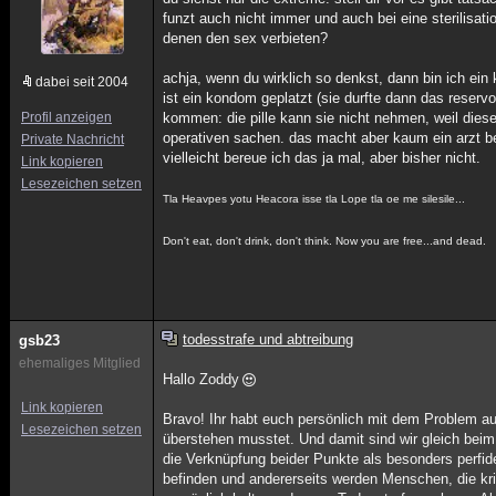
funzt auch nicht immer und auch bei eine sterilisa
denen den sex verbieten?
achja, wenn du wirklich so denkst, dann bin ich ei
dabei seit 2004
ist ein kondom geplatzt (sie durfte dann das reser
Profil anzeigen
kommen: die pille kann sie nicht nehmen, weil die
operativen sachen. das macht aber kaum ein arzt bei 
Private Nachricht
vielleicht bereue ich das ja mal, aber bisher nicht.
Link kopieren
Lesezeichen setzen
Tla Heavpes yotu Heacora isse tla Lope tla oe me silesile...
Don't eat, don't drink, don't think. Now you are free...and dead.
todesstrafe und abtreibung
gsb23
ehemaliges Mitglied
Hallo Zoddy
Link kopieren
Bravo! Ihr habt euch persönlich mit dem Problem a
Lesezeichen setzen
überstehen musstet. Und damit sind wir gleich beim
die Verknüpfung beider Punkte als besonders perfide
befinden und andererseits werden Menschen, die kri