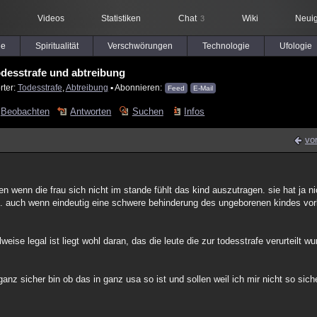
Videos
Statistiken
Chat
Wiki
Neuig
3
le
Spiritualität
Verschwörungen
Technologie
Ufologie
odesstrafe und abtreibung
rter:
Todesstrafe
,
Abtreibung
▪ Abonnieren:
Feed
E-Mail
Beobachten
Antworten
Suchen
Infos
vo
 wenn die frau sich nicht im stande fühlt das kind auszutragen. sie hat ja nich
igt. auch wenn eindeutig eine schwere behinderung des ungeborenen kindes vorl
lweise legal ist liegt wohl daran, das die leute die zur todesstrafe verurteilt
 ganz sicher bin ob das in ganz usa so ist und sollen weil ich mir nicht so siche