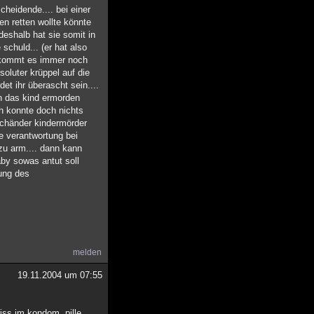
cheidende.... bei einer
en retten wollte könnte
 deshalb hat sie somit in
schuld... (er hat also
it kommt es immer noch
oluter krüppel auf die
et ihr überascht sein....
un das kind ermorden
ch konnte doch nichts
rschänder kindermörder
ge verantwortung bei
zu arm.... dann kann
by sowas antut soll
ung des
melden
19.11.2004 um 07:55
riss im kondom, pille