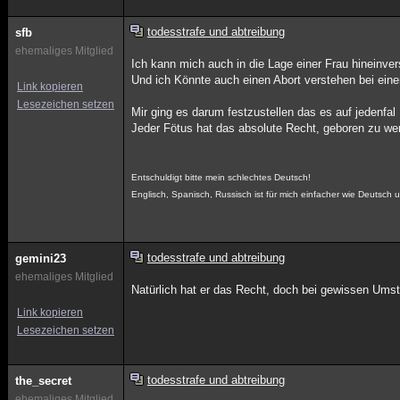
todesstrafe und abtreibung
sfb
ehemaliges Mitglied
Ich kann mich auch in die Lage einer Frau hineinver
Und ich Könnte auch einen Abort verstehen bei eine
Link kopieren
Lesezeichen setzen
Mir ging es darum festzustellen das es auf jedenfal 
Jeder Fötus hat das absolute Recht, geboren zu we
Entschuldigt bitte mein schlechtes Deutsch!
Englisch, Spanisch, Russisch ist für mich einfacher wie Deutsch 
todesstrafe und abtreibung
gemini23
ehemaliges Mitglied
Natürlich hat er das Recht, doch bei gewissen Ums
Link kopieren
Lesezeichen setzen
todesstrafe und abtreibung
the_secret
ehemaliges Mitglied