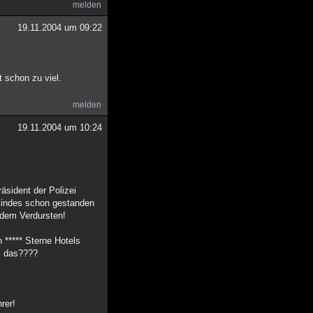
melden
19.11.2004 um 09:22
t schon zu viel.
melden
19.11.2004 um 10:24
äsident der Polizei
 Kindes schon gestanden
r dem Verdursten!
 ***** Sterne Hotels
ll das????
rer!