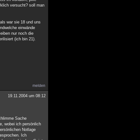
rklich versucht? soll man
mals war sie 18 und uns
gendwelche einwände
eiben nur noch die
isiert (ich bin 21).
melden
19.11.2004 um 08:12
schlimme Sache
e, wobei ich persönlich
persönlichen Notlage
gesprochen. Ich