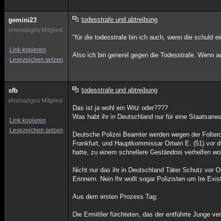
todesstrafe und abtreibung
gemini23
ehemaliges Mitglied
"für die todesstrafe bin ich auch, wenn die schuld e
Link kopieren
Also ich bin generel gegen die Todesstrafe. Wenn au
Lesezeichen setzen
todesstrafe und abtreibung
sfb
ehemaliges Mitglied
Das ist ja wohl ein Witz oder????
Was habt ihr in Deutschland nur für eine Staatsanw
Link kopieren
Lesezeichen setzen
Deutsche Polizei Beamter werden wegen der Folterd
Frankfurt, und Hauptkommissar Ortwin E. (51) vor d
hatte, zu einem schnellere Geständnis verhelfen wol
Nicht nur das ihr in Deutschland Täter Schutz vor O
Erinnern. Nein Ihr wollt sogar Polizisten um Ire Exi
Aus dem ersten Prozess Tag:
Die Ermittler fürchteten, das der entführte Junge ver