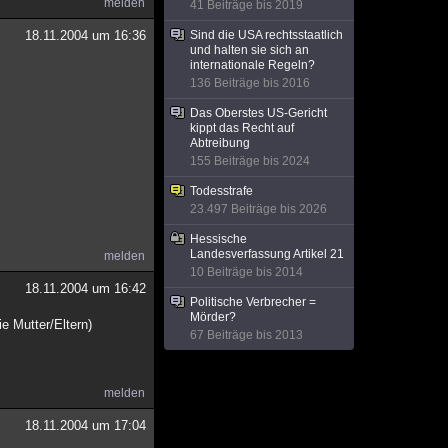
melden
41 Beiträge bis 2019
18.11.2004 um 16:36
Sind die USA rechtsstaatlich
und halten sie sich an
internationale Regeln?
136 Beiträge bis 2016
Das Oberstes US-Gericht
kippt das Recht auf
Abtreibung
155 Beiträge bis 2024
Todesstrafe
23.497 Beiträge bis 2026
Hessische
Landesverfassung Artikel 21
melden
10 Beiträge bis 2014
18.11.2004 um 16:42
Politische Verbrecher =
Mörder?
e Mutter/Eltern)
67 Beiträge bis 2013
melden
18.11.2004 um 17:04