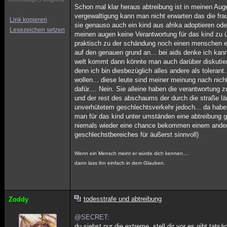
Schon mal klar heraus abtreibung ist in meinen Auge
vergewaltigung kann man nicht erwarten das die frau 
Link kopieren
sie genauso auch ein kind aus afrika adoptieren oder.
Lesezeichen setzen
meinen augen keine Verantwortung für das kind zu ü
praktisch zu der schändung noch einen menschen ermo
auf den genauen grund an... bei aids denke ich kann
welt kommt dann könnte man auch darüber diskutieren
denn ich bin diesbezüglich alles andere als tolera
wollen... diese leute sind meiner meinung nach nich
dafür.... Nein. Sie alleine haben die verantwortung
und der rest des abschaums der durch die straße läuf
unverhütetem geschlechtsverkehr jedoch... da habe
man für das kind unter umständen eine abtreibung 
niemals wieder eine chance bekommen einem anderen
geschlechstbereiches für äußerst sinnvoll)
Wenn ein Mensch meint er würde dich kennen....
dann lass ihn einfach in dem Glauben.
todesstrafe und abtreibung
Zoddy
@SECRET
:
du siehst nur die extreme. stell dir vor es gibt tat