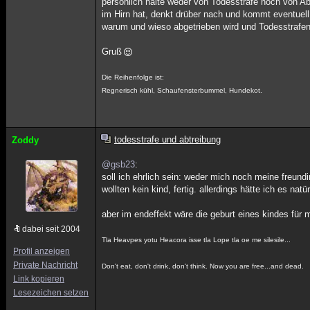
persönlich halte weder von Todesstrafe noch von A
im Hirn hat, denkt drüber nach und kommt eventuell
warum und wieso abgetrieben wird und Todesstrafen v
Gruß
Die Reihenfolge ist:
Regnerisch kühl, Schaufensterbummel, Hundekot.
todesstrafe und abtreibung
Zoddy
@gsb23
:
soll ich ehrlich sein: weder mich noch meine freundi
wollten kein kind, fertig. allerdings hätte ich es na
aber im endeffekt wäre die geburt eines kindes für
dabei seit 2004
Tla Heavpes yotu Heacora isse tla Lope tla oe me silesile...
Profil anzeigen
Private Nachricht
Don't eat, don't drink, don't think. Now you are free...and dead.
Link kopieren
Lesezeichen setzen