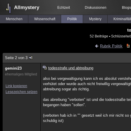
Allmystery
Echtzeit
Diskussionen
Blogs
Menschen
Wissenschaft
Politik
Mystery
Kriminalfäl
t
52 Beiträge
▪ Schlüsselwö
Rubrik Politik
Seite 2 von 3
todesstrafe und abtreibung
gemini23
ehemaliges Mitglied
also bei vergewaltigung kann ich es absolut verstehen
verhütet oder wurde auch nicht freiwillig vergewalt
Link kopieren
abtreibung sogar als richtig.
Lesezeichen setzen
das abreibung "verboten" ist und die todesstraße tei
begangen haben "sollen".
(verboten hab ich in "" gesetzt weil ich mir nicht so
schuldig ist)