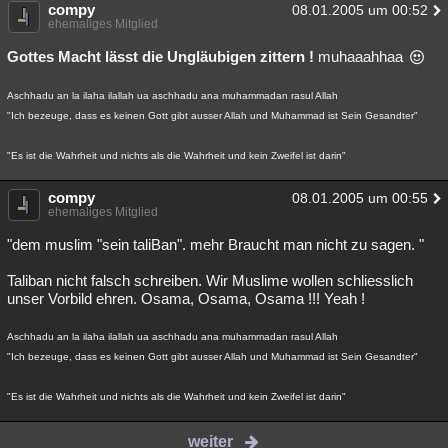
compy
08.01.2005 um 00:52
ehemaliges Mitglied
Gottes Macht lässt die Ungläubigen zittern !
muhaaahhaa
Aschhadu an la ilaha ilallah ua aschhadu ana muhammadan rasul Allah
"Ich bezeuge, dass es keinen Gott gibt ausser Allah und Muhammad ist Sein Gesandter"
"Es ist die Wahrheit und nichts als die Wahrheit und kein Zweifel ist darin"
compy
08.01.2005 um 00:55
ehemaliges Mitglied
"dem muslim "sein taliBan". mehr Braucht man nicht zu sagen. "
Taliban nicht falsch schreiben. Wir Muslime wollen schliesslich
unser Vorbild ehren. Osama, Osama, Osama !!! Yeah !
Aschhadu an la ilaha ilallah ua aschhadu ana muhammadan rasul Allah
"Ich bezeuge, dass es keinen Gott gibt ausser Allah und Muhammad ist Sein Gesandter"
"Es ist die Wahrheit und nichts als die Wahrheit und kein Zweifel ist darin"
weiter