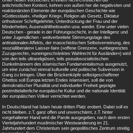
antichristlichen Kontext, kehren von außen her die negativsten und
reaktionärsten Elemente der europäischen Geschichte wie
»Gottesstaat«, »heiliger Krieg«, Religion als Gesetz, Diktatur
orthodoxer Schriftgelehrter, Unterdrückung der Frau und der
Minderheiten, Auserwähltheitswahn usw. wieder. Eine unter vielen
Deutschen - gerade in der Führungsschicht, in der Intelligenz und
unter Jugendlichen - weitverbreitete Stimmungslage des
antinationalen Affekts, der masochistischen Selbstverneinung, des
»sozialliberalen« Laisser-faire (»offene Grenzen«, »unbegrenztes
Zuzugsrecht«, »uneingeschränktes Wahlrecht für Ausländer«) wird
von den teils ultrareligiösen, teils pseudosozialistischen
Dunkelmännern des islamischen Fundamentalismus ausgenutzt,
um eine zunächst einmal kulturelle und politische Subversion in
Gang zu bringen. Über die Brückenköpfe selbstgeschaffener
Ghettos soll Europa letzten Endes islamisiert, soll die von
demokratischer Pluralität und individueller Freiheit geprägte
postmittelalterliche europäische Kultur und die nationale Identität
der europäischen Völker vernichtet werden.
In Deutschland hat Islam heute dritten Platz erobert. Dabei soll es
nicht bleiben. z.T. ganz offen und unverschämt, z.T. hinter
vorgehaltener Hand wird die Parole ausgegeben, nach dem ersten
Vierteljahrhundert muslimischer Westwanderung im 21.
Jahrhundert dem Christentum sein geopolitisches Zentrum streitig