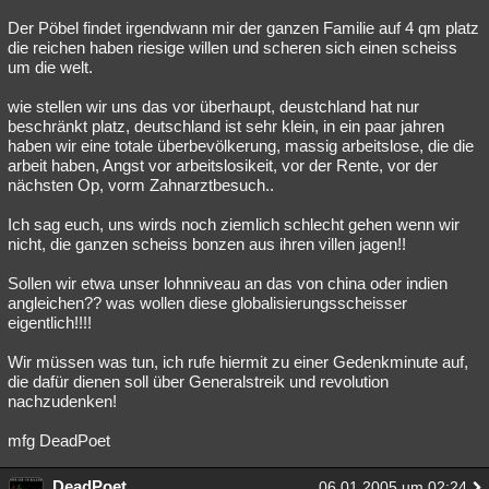
Der Pöbel findet irgendwann mir der ganzen Familie auf 4 qm platz
die reichen haben riesige willen und scheren sich einen scheiss
um die welt.
wie stellen wir uns das vor überhaupt, deustchland hat nur
beschränkt platz, deutschland ist sehr klein, in ein paar jahren
haben wir eine totale überbevölkerung, massig arbeitslose, die die
arbeit haben, Angst vor arbeitslosikeit, vor der Rente, vor der
nächsten Op, vorm Zahnarztbesuch..
Ich sag euch, uns wirds noch ziemlich schlecht gehen wenn wir
nicht, die ganzen scheiss bonzen aus ihren villen jagen!!
Sollen wir etwa unser lohnniveau an das von china oder indien
angleichen?? was wollen diese globalisierungsscheisser
eigentlich!!!!
Wir müssen was tun, ich rufe hiermit zu einer Gedenkminute auf,
die dafür dienen soll über Generalstreik und revolution
nachzudenken!
mfg DeadPoet
DeadPoet
06.01.2005 um 02:24