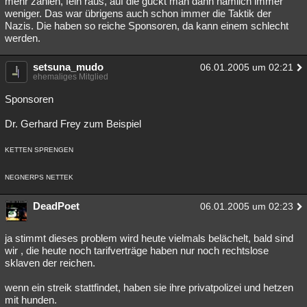
mehr zahlen, fein raus, auf die guckt man dann nämlich immer
weniger. Das war übrigens auch schon immer die Taktik der
Besucht
Teilgenommen
Alle
Neue
Geschlossen
Nazis. Die haben so reiche Sponsoren, da kann einem schlecht
werden.
Lesenswert
Schlüsselwörter
setsuna_mudo
06.01.2005 um 02:21
ehemaliges Mitglied
Sponsoren
Dr. Gerhard Frey zum Beispiel
KETTEN SPRENGEN
NEGNERPS NETTEK
DeadPoet
06.01.2005 um 02:23
ja stimmt dieses problem wird heute vielmals belächelt, bald sind
wir , die heute noch tarifverträge haben nur noch rechtslose
sklaven der reichen.
wenn ein streik stattfindet, haben sie ihre privatpolizei und hetzen
mit hunden.