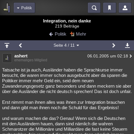
Politik
Bereiche
Integration, nein danke
219 Beiträge
Echtzeit
Diskussionen
Blogs
Videos
Statistiken
Politik
Mehr
Chat
Wiki
Neuigkeiten
Seite
4
/ 11
meine Rubriken
ashert
06.01.2005 um 02:18
Menschen
Wissenschaft
Politik
Mystery
Kriminalfälle
ehemaliges Mitglied
Spiritualität
Verschwörungen
Technologie
Ufologie
Tatsache ist ja auch, Ausländer haben die Sprachkurse immer
besucht, die waren immer schon ausgebucht aber da sparen die
Politiker immer mehr Geld ein, seid dem neuen
Natur
Umfragen
Unterhaltung
Zuwanderungsgesetz ganz besonders und dann meckern sie aber
weitere Rubriken
über die Ausländer die nicht deutsch sprechen! Das ist doch unfair.
Philosophie
Träume
Orte
Esoterik
Literatur
Erst nimmt man ihnen alles was ihnen zur Integration brauchen
und dann gibt man ihnen noch die Schuld für das Ergebniss!
Astronomie
Helpdesk
Gruppen
Gaming
Filme
und warum machen die das? Genau! Wenn sich die Deutschen
Musik
Clash
Verbesserungen
Allmystery
English
mit den Ausländern hauen, dann sind nämlich die wahren
Schmarotzer die Millionäre und Milliardäre die fast keine Steuern
Übersichten