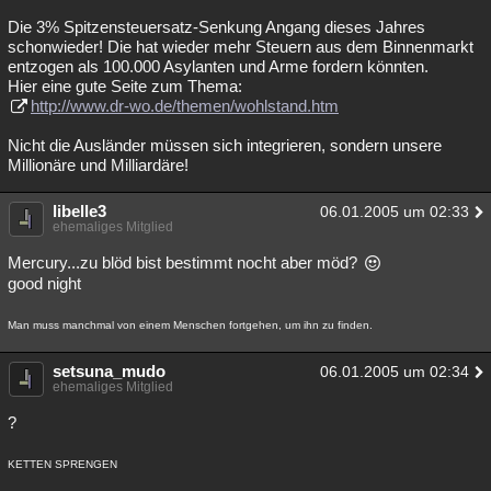
Die 3% Spitzensteuersatz-Senkung Angang dieses Jahres
schonwieder! Die hat wieder mehr Steuern aus dem Binnenmarkt
entzogen als 100.000 Asylanten und Arme fordern könnten.
Hier eine gute Seite zum Thema:
http://www.dr-wo.de/themen/wohlstand.htm
Nicht die Ausländer müssen sich integrieren, sondern unsere
Millionäre und Milliardäre!
libelle3
06.01.2005 um 02:33
ehemaliges Mitglied
Mercury...zu blöd bist bestimmt nocht aber möd?
good night
Man muss manchmal von einem Menschen fortgehen, um ihn zu finden.
setsuna_mudo
06.01.2005 um 02:34
ehemaliges Mitglied
?
KETTEN SPRENGEN