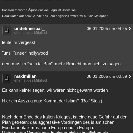
Das kybernetische Äquivalent von Logik ist Oszillation.
Ganz unten auf dem Grunde des Lebendigseins treffen wir auf die Metapher.
undefinierbar_
06.01.2005 um 04:25
ehemaliges Mitglied
leute ihr vergesst:
"uns" "unser" hollywood
dem muslim "sein taliBan". mehr Braucht man nicht zu sagen.
maximilian
08.01.2005 um 00:39
ehemaliges Mitglied
Es kann keiner sagen, wir wären nicht gewarnt worden
Hier ein Auszug aus: Kommt der Islam? (Rolf Stolz)
Nach dem Ende des kalten Krieges, ist eine neue Gefahr auf den
Plan getreten: das aggressive Vordringen des islamischen
Fundamentalismus nach Europa und in Europa.
Unter neuen Vorzeichen, in einem nicht-christlichen bis