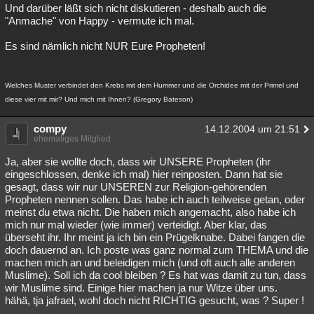
Und darüber läßt sich nicht diskutieren - deshalb auch die
"Anmache" von Happy - vermute ich mal.
Es sind nämlich nicht NUR Eure Propheten!
Welches Muster verbindet den Krebs mit dem Hummer und die Orchidee mit der Primel und
diese vier mit mir? Und mich mit Ihnen? (Gregory Bateson)
compy
14.12.2004 um 21:51
ehemaliges Mitglied
Ja, aber sie wollte doch, dass wir UNSERE Propheten (ihr
eingeschlossen, denke ich mal) hier reinposten. Dann hat sie
gesagt, dass wir nur UNSEREN zur Religion-gehörenden
Propheten nennen sollen. Das habe ich auch teilweise getan, oder
meinst du etwa nicht. Die haben mich angemacht, also habe ich
mich nur mal wieder (wie immer) verteidigt. Aber klar, das
überseht ihr. Ihr meint ja ich bin ein Prügelknabe. Dabei fangen die
doch dauernd an. Ich poste was ganz normal zum THEMA und die
machen mich an und beleidigen mich (und oft auch alle anderen
Muslime). Soll ich da cool bleiben ? Es hat was damit zu tun, dass
wir Muslime sind. Einige hier machen ja nur Witze über uns.
hähä, tja jafrael, wohl doch nicht RICHTIG gesucht, was ? Super !