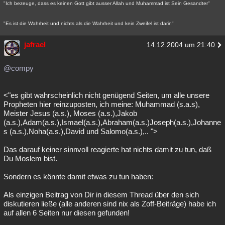
"Ich bezeuge, dass es keinen Gott gibt ausser Allah und Muhammad ist Sein Gesandter"
"Es ist die Wahrheit und nichts als die Wahrheit und kein Zweifel ist darin"
jafrael
14.12.2004 um 21:40
@compy
<"es gibt wahrscheinlich nicht genügend Seiten, um alle unsere
Propheten hier reinzuposten, ich meine: Muhammad (s.a.s),
Meister Jesus (a.s.), Moses (a.s.),Jakob
(a.s.),Adam(a.s.),Ismael(a.s.),Abraham(a.s.)Joseph(a.s.),Johanne
s (a.s.),Noha(a.s.),David und Salomo(a.s.),.. ">
Das darauf keiner sinnvoll reagierte hat nichts damit zu tun, daß
Du Moslem bist.
Sondern es könnte damit etwas zu tun haben:
Als einzigen Beitrag von Dir in diesem Thread über den sich
diskutieren ließe (alle anderen sind nix als Zoff-Beiträge) habe ich
auf allen 6 Seiten nur diesen gefunden!