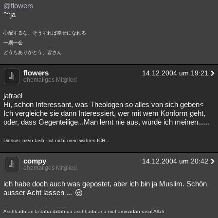
@flowers
^^ja
心配するな、そうすれば幸せになれる
一期一会
どうもありがとう、皆さん
flowers
14.12.2004 um 19:21
ehemaliges Mitglied
jafrael
Hi, schon Interessant, was Theologen so alles von sich geben<
Ich vergleiche sie dann Interessiert, wer mit wem Konform geht,
oder, dass Gegenteilige...Man lernt nie aus, würde ich meinen......
Diesser, mein Leib - ist nicht mein wahres ICH...
compy
14.12.2004 um 20:42
ehemaliges Mitglied
ich habe doch auch was gepostet, aber ich bin ja Muslim. Schön
ausser Acht lassen ...
Aschhadu an la ilaha ilallah ua aschhadu ana muhammadan rasul Allah