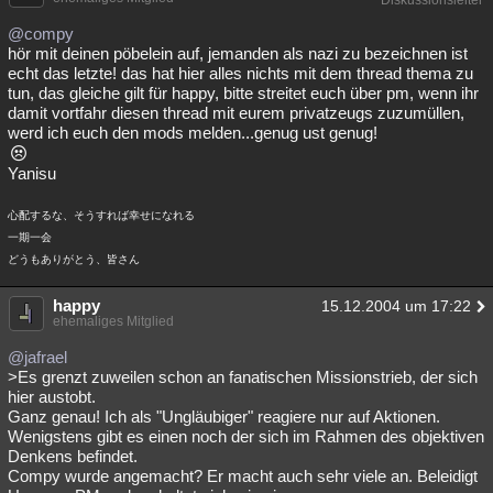
Diskussionsleiter
@compy
hör mit deinen pöbelein auf, jemanden als nazi zu bezeichnen ist
echt das letzte! das hat hier alles nichts mit dem thread thema zu
tun, das gleiche gilt für happy, bitte streitet euch über pm, wenn ihr
damit vortfahr diesen thread mit eurem privatzeugs zuzumüllen,
werd ich euch den mods melden...genug ust genug!
Yanisu
心配するな、そうすれば幸せになれる
一期一会
どうもありがとう、皆さん
happy
15.12.2004 um 17:22
ehemaliges Mitglied
@jafrael
>Es grenzt zuweilen schon an fanatischen Missionstrieb, der sich
hier austobt.
Ganz genau! Ich als "Ungläubiger" reagiere nur auf Aktionen.
Wenigstens gibt es einen noch der sich im Rahmen des objektiven
Denkens befindet.
Compy wurde angemacht? Er macht auch sehr viele an. Beleidigt