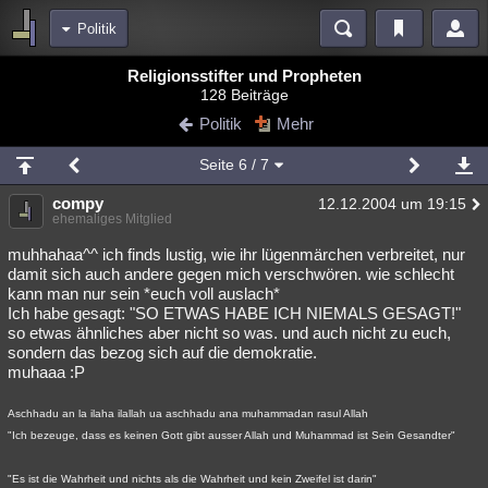
Politik
Bereiche
Religionsstifter und Propheten
128 Beiträge
Echtzeit
Diskussionen
Blogs
Videos
Statistiken
Politik
Mehr
Chat
Wiki
Neuigkeiten
Seite
6
/ 7
meine Rubriken
compy
12.12.2004 um 19:15
Menschen
Wissenschaft
Politik
Mystery
Kriminalfälle
ehemaliges Mitglied
Spiritualität
Verschwörungen
Technologie
Ufologie
muhhahaa^^ ich finds lustig, wie ihr lügenmärchen verbreitet, nur
damit sich auch andere gegen mich verschwören. wie schlecht
kann man nur sein *euch voll auslach*
Natur
Umfragen
Unterhaltung
Ich habe gesagt: "SO ETWAS HABE ICH NIEMALS GESAGT!"
weitere Rubriken
so etwas ähnliches aber nicht so was. und auch nicht zu euch,
sondern das bezog sich auf die demokratie.
Philosophie
Träume
Orte
Esoterik
Literatur
muhaaa :P
Astronomie
Helpdesk
Gruppen
Gaming
Filme
Aschhadu an la ilaha ilallah ua aschhadu ana muhammadan rasul Allah
"Ich bezeuge, dass es keinen Gott gibt ausser Allah und Muhammad ist Sein Gesandter"
Musik
Clash
Verbesserungen
Allmystery
English
Übersichten
"Es ist die Wahrheit und nichts als die Wahrheit und kein Zweifel ist darin"