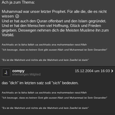
Ach ja zum Thema:
Muhammad war unser letzter Prophet. Für alle die, die es nicht
wissen
Und er hat auch den Quran offenbart und den Islam gegründet.
Und er hat den Menschen viel Hoffnung, Glück und Frieden
gegeben. Deswegen nehmen dich die Meisten Muslime ihn zum
Vorbild.
Aschhadu an la ilaha ilallah ua aschhadu ana muhammadan rasul Allah
"Ich bezeuge, dass es keinen Gott gibt ausser Allah und Muhammad ist Sein Gesandter"
"Es ist die Wahrheit und nichts als die Wahrheit und kein Zweifel ist darin"
compy
15.12.2004 um 16:03
ehemaliges Mitglied
das "dich" im letzten satz soll "sich" bedeuten.
Aschhadu an la ilaha ilallah ua aschhadu ana muhammadan rasul Allah
"Ich bezeuge, dass es keinen Gott gibt ausser Allah und Muhammad ist Sein Gesandter"
"Es ist die Wahrheit und nichts als die Wahrheit und kein Zweifel ist darin"