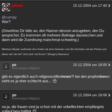
jafrael
15.12.2004 um 17:40
@compy
Wer?
(Gewöhne Dir bitte an, den Namen dessen anzugeben, den Du
ansprichst. Es kommen oft mehrere Beiträge dazwischen und
dann wird die Zuordnung manchmal schwierig.)
Welches Muster verbindet den Krebs mit dem Hummer und die Orchidee mit der Primel und
diese vier mit mir? Und mich mit Ihnen? (Gregory Bateson)
yo
15.12.2004 um 18:05
ehemaliges Mitglied
gibt es eigentlich auch religionsstifter
innen
?! bei den prophet
inn
en
sieht es ja eher schlecht aus...
yo
15.12.2004 um 18:06
ehemaliges Mitglied
na ja, die frauen sind ja schon mit der unbefleckten empfängnis
vollauf beschäftigt