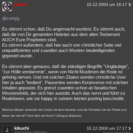
jafrael
15.12.2004 um 16:17
@compy
Es stimmt schon, daß Du angemacht wurdest. Es stimmt auch,
daß die von Dir genannten Hebräer aus dem alten Testament
AUCH Eure Propheten sind.
Es stimmt außerdem, daß hier auch von christlicher Seite viel
unqualifiziertes und zuweilen auch Moslem beuleidigendes
gepostet wurde.
Es stimmt aber genauso, daß die ständigen Begriffe "Ungläubige",
"zur Hölle verdammte", wenn von Nicht-Muslimen die Rede ist
gehörig nerven. Und mit solchen Zitaten werden christliche User
hier ja auch "bedient". Pausenlos werden Koranverse mit solchen
Inhalten gepostet. Es grenzt zuweilen schon an fanatischen
Missionstrieb, der sich hier austobt. Auch das nervt und führt zu
Reaktionen, wie sie happy in seinem letzten posting beschreibt.
Welches Muster verbindet den Krebs mit dem Hummer und die Orchidee mit der Primel und
diese vier mit mir? Und mich mit Ihnen? (Gregory Bateson)
kikuchi
15.12.2004 um 17:17
ehemaliges Mitglied