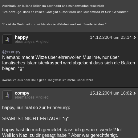
Aschhadu an la ilaha ilallah ua aschhadu ana muhammadan rasul Allah
"Ich bezeuge, dass es keinen Gott gibt ausser Allah und Muhammad ist Sein Gesandter"
"Es ist die Wahrheit und nichts als die Wahrheit und kein Zweifel ist darin"
happy
14.12.2004 um 23:14
ehemaliges Mitglied
@compy
Niemand macht Witze über ehrenvollen Muslime, nur über
fanatisches Islamistenkasperl wird abgelacht dass sich die Balken
biegen. *g*
«wenn ich aus dem Haus gehe, langweile ich mich» CapaRezza
compy
15.12.2004 um 16:02
ehemaliges Mitglied
happy, nur mal so zur Erinnerung:
SPAM IST NICHT ERLAUBT *g*
happy hast du mich gemeldet, dass ich gesperrt werde ? lol
Weil ich Nazi zu dir gesagt habe ? Aber war gerechtfertigt.