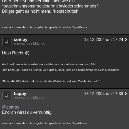
User per PM und verhaltet sich wie ein
*sagichnichtsonstmeldetermichwiederbeidenmods*.
Billiger geht es nicht mehr. *kopfschüttel*
«wenn ich aus dem Haus gehe, langweile ich mich» CapaRezza
compy
15.12.2004 um 17:24
ehemaliges Mitglied
Hast Recht
Aschhadu an la ilaha ilallah ua aschhadu ana muhammadan rasul Allah
"Ich bezeuge, dass es keinen Gott gibt ausser Allah und Muhammad ist Sein Gesandter"
"Es ist die Wahrheit und nichts als die Wahrheit und kein Zweifel ist darin"
happy
15.12.2004 um 17:38
ehemaliges Mitglied
@compy
Endlich wirst du vernünftig.
«wenn ich aus dem Haus gehe, langweile ich mich» CapaRezza