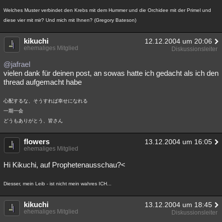
Welches Muster verbindet den Krebs mit dem Hummer und die Orchidee mit der Primel und
diese vier mit mir? Und mich mit Ihnen? (Gregory Bateson)
kikuchi
12.12.2004 um 20:06
ehemaliges Mitglied
Diskussionsleiter
@jafrael
vielen dank für deinen post, an sowas hatte ich gedacht als ich den
thread aufgemacht habe
心配するな、そうすれば幸せになれる
一期一会
どうもありがとう、皆さん
flowers
13.12.2004 um 16:05
ehemaliges Mitglied
Hi Kikuchi, auf Prophetenausschau?<
Diesser, mein Leib - ist nicht mein wahres ICH...
kikuchi
13.12.2004 um 18:45
ehemaliges Mitglied
Diskussionsleiter