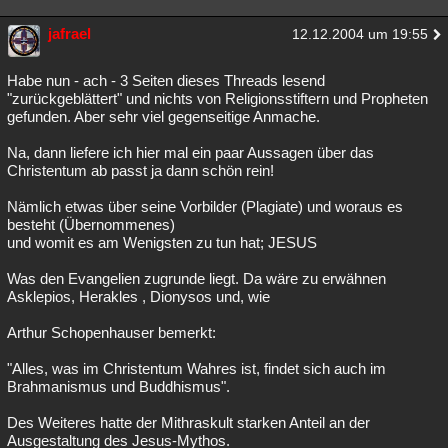
Besucht
Teilgenommen
Alle
Neue
Geschlossen
jafrael
12.12.2004 um 19:55
Lesenswert
Schlüsselwörter
Habe nun - ach - 3 Seiten dieses Threads lesend
"zurückgeblättert" und nichts von Religionsstiftern und Propheten
gefunden. Aber sehr viel gegenseitige Anmache.
Na, dann liefere ich hier mal ein paar Aussagen über das
Christentum ab passt ja dann schön rein!
Nämlich etwas über seine Vorbilder (Plagiate) und woraus es
besteht (Übernommenes)
und womit es am Wenigsten zu tun hat; JESUS
Was den Evangelien zugrunde liegt. Da wäre zu erwähnen
Asklepios, Herakles , Dionysos und, wie
Arthur Schopenhauser bemerkt:
"Alles, was im Christentum Wahres ist, findet sich auch im
Brahmanismus und Buddhismus".
Des Weiteres hatte der Mithraskult starken Anteil an der
Ausgestaltung des Jesus-Mythos.