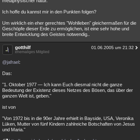
metaphysischer natur.
Besucht
Teilgenommen
Alle
Neue
Geschlossen
Ich hoffe du kannst mir in den Punkten folgen?
Lesenswert
Schlüsselwörter
Um wirklich ein eher gerechtes "Wohlleben" gleichermaßen für die
Geschöpfe dieser Erde zu ermöglichen, ist eine sehr hohe und
breite Entwicklung des Geistes notwendig..
gotthilf
01.06.2005 um 21:32
ehemaliges Mitglied
@jafrael
:
Das:
"1. Oktober 1977 — Ich kann Euch diesmal nicht die ganze
Bedeutung der Existenz dieses Netzes des Bösen, das über der
ganzen Welt ist, geben."
ist von
"Von 1972 bis in die 90er Jahre erhielt in Bayside, USA, Veronika
Lüken, Mutter von fünf Kindern zahlreiche Botschaften von Jesus
und Maria."