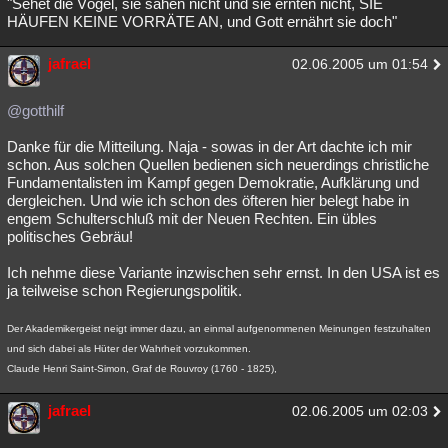
"Sehet die Vögel, sie sähen nicht und sie ernten nicht, SIE
HÄUFEN KEINE VORRÄTE AN, und Gott ernährt sie doch"
jafrael
02.06.2005 um 01:54
@gotthilf
Danke für die Mitteilung. Naja - sowas in der Art dachte ich mir
schon. Aus solchen Quellen bedienen sich neuerdings christliche
Fundamentalisten im Kampf gegen Demokratie, Aufklärung und
dergleichen. Und wie ich schon des öfteren hier belegt habe in
engem Schulterschluß mit der Neuen Rechten. Ein übles
politisches Gebräu!
Ich nehme diese Variante inzwischen sehr ernst. In den USA ist es
ja teilweise schon Regierungspolitik.
Der Akademikergeist neigt immer dazu, an einmal aufgenommenen Meinungen festzuhalten
und sich dabei als Hüter der Wahrheit vorzukommen.
Claude Henri Saint-Simon, Graf de Rouvroy (1760 - 1825),
jafrael
02.06.2005 um 02:03