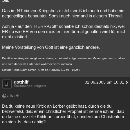
Stil.
Das im NT nix von Kriegshetze steht weiß ich auch und habe nie
gegenteiliges behauptet. Sonst auch niemand in diesem Thread.
Ach ja - auf den "HERR-Gott" schiebe ich schon deshalb nix, weil
ER so wie ER von den meisten hier für real gehalten wird für mich
nicht existiert.
Meine Vorstellung von Gott ist eine gänzlich andere.
Der Akademikergeist neigt immer dazu, an einmal aufgenommenen Meinungen festzuhalten
und sich dabei als Hüter der Wahrheit vorzukommen.
Claude Henri Saint-Simon, Graf de Rouvroy (1760 - 1825),
gotthilf
02.06.2005 um 10:31
ehemaliges Mitglied
@jafrael
:
Da du keine neue Kritik an Lorber geübt hast, durch die du
bezweifelst, daß er ein christlicher Prophet ist nehme ich an, daß
du keine spezielle Kritik an Lorber übst, sondern am Christentum
an sich. Ist das richtig?