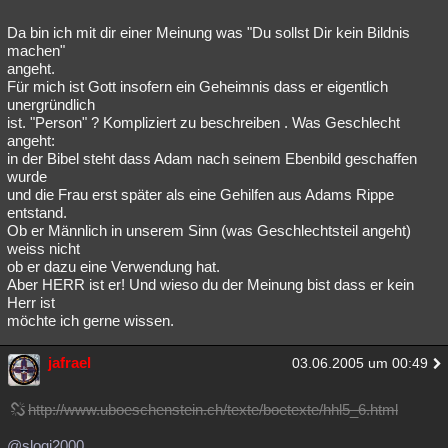
Da bin ich mit dir einer Meinung was "Du sollst Dir kein Bildnis
machen"
angeht.
Für mich ist Gott insofern ein Geheimnis dass er eigentlich
unergründlich
ist. "Person" ? Kompliziert zu beschreiben . Was Geschlecht
angeht:
in der Bibel steht dass Adam nach seinem Ebenbild geschaffen
wurde
und die Frau erst später als eine Gehilfen aus Adams Rippe
entstand.
Ob er Männlich in unserem Sinn (was Geschlechtsteil angeht)
weiss nicht
ob er dazu eine Verwendung hat.
Aber HERR ist er! Und wieso du der Meinung bist dass er kein
Herr ist
möchte ich gerne wissen.
jafrael
03.06.2005 um 00:49
http://www.uboeschenstein.ch/texte/boetexte/hhl5_6.html
@slogi2000