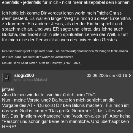
ebenfalls - jedenfalls für mich - nicht mehr akzeptabel sein können.
Ich hoffe ich konnte Dir verdeutlichen worin mein "nicht-Christ-
sein" besteht. Es war ein langer Weg für mich zu dieser Erkenntnis
zu kommen. Ein anderer Jesus, als der der Kirche spricht und
sprach mich an. Und was ER sagte und lehrte, das lehrte auch
Buddha, das findet sich in allen spirituellen Lehren der Welt. Er ist
für mich eine der Personifikationen des universalen Geistes.
Der Akademikergeist neigt immer dazu, an einmal aufgenommenen Meinungen festzuhalten
und sich dabei als Hüter der Wahrheit vorzukommen.
Claude Henri Saint-Simon, Graf de Rouvroy (1760 - 1825),
slogi2000
03.06.2005 um 00:16
ehemaliges Mitglied
jafrael
Also bleiben wir doch - wie hier üblich beim "Du".
Nun - meine Vorstellung? Da halte ich mich schlicht an die
Vorgabe des AT - "Du sollst Dir kein Bildnis machen". Für mich ist
das was Gott ist immer "Das große Geheimnis", das "alles-was-
ist". Das "in-allem-vorhandene" und "wodurch-alles-ist". Aber keine
"Person" und schon gar keine rein männliche. Und überhaupt kein
HERR!