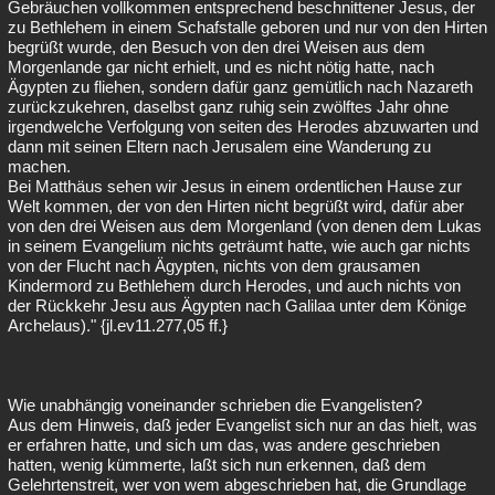
Gebräuchen vollkommen entsprechend beschnittener Jesus, der
zu Bethlehem in einem Schafstalle geboren und nur von den Hirten
begrüßt wurde, den Besuch von den drei Weisen aus dem
Morgenlande gar nicht erhielt, und es nicht nötig hatte, nach
Ägypten zu fliehen, sondern dafür ganz gemütlich nach Nazareth
zurückzukehren, daselbst ganz ruhig sein zwölftes Jahr ohne
irgendwelche Verfolgung von seiten des Herodes abzuwarten und
dann mit seinen Eltern nach Jerusalem eine Wanderung zu
machen.
Bei Matthäus sehen wir Jesus in einem ordentlichen Hause zur
Welt kommen, der von den Hirten nicht begrüßt wird, dafür aber
von den drei Weisen aus dem Morgenland (von denen dem Lukas
in seinem Evangelium nichts geträumt hatte, wie auch gar nichts
von der Flucht nach Ägypten, nichts von dem grausamen
Kindermord zu Bethlehem durch Herodes, und auch nichts von
der Rückkehr Jesu aus Ägypten nach Galilaa unter dem Könige
Archelaus)." {jl.ev11.277,05 ff.}
Wie unabhängig voneinander schrieben die Evangelisten?
Aus dem Hinweis, daß jeder Evangelist sich nur an das hielt, was
er erfahren hatte, und sich um das, was andere geschrieben
hatten, wenig kümmerte, laßt sich nun erkennen, daß dem
Gelehrtenstreit, wer von wem abgeschrieben hat, die Grundlage