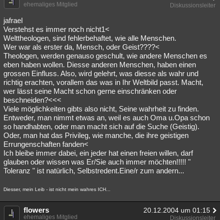
ehemaliges Mitglied
Diskussionsleiter
jafrael
Verstehst es immer noch nicht1<
Welttheologen, sind fehlerbehaftet, wie alle Menschen.
Wer war als erster da, Mensch, oder Geist????<
Theologen, werden genauso geschult, wie andere Menschen es
eben haben wollen. Diesse anderen Menschen, haben einen
grossen Einfluss. Also, wird gelehrt, was diesse als wahr und
richtig erachten, vorallem das was in Ihr Weltbild passt. Macht,
wer lässt seine Macht schon gerne einschränken oder
beschneiden?<<<
Viele möglichkeiten gibts also nicht, Seine wahrheit zu finden.
Entweder, man nimmt etwas an, weil es auch Oma u.Opa schon
so handhabten, oder man macht sich auf die Suche (Geistig).
Oder, man hat das Privileg, wie manche, die ihre geistigen
Errungenschaften fanden<
Ich bleibe immer dabei, ein jeder hat einen freien willen, darf
glauben oder wissen was Er/Sie auch immer möchten!!!!! "
Toleranz " ist natürlich, Selbstredent.Eine/r zum andern...
Diesser, mein Leib - ist nicht mein wahres ICH...
flowers
20.12.2004 um 01:15
ehemaliges Mitglied
Diskussionsleiter