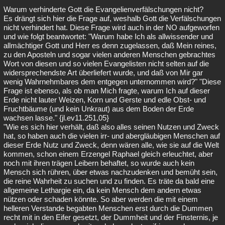
Warum verhinderte Gott die Evangelienverfälschungen nicht?
Es drängt sich hier die Frage auf, weshalb Gott die Verfälschungen
nicht verhindert hat. Diese Frage wird auch in der NO aufgeworfen
und wie folgt beantwortet: "Warum habe Ich als allwissender und
allmächtiger Gott und Herr es denn zugelassen, daß Mein reines,
zu den Aposteln und sogar vielen anderen Menschen gebrachtes
Wort von diesen und so vielen Evangelisten nicht selten auf die
widersprechendste Art überliefert wurde, und daß von Mir gar
wenig Wahrnehmbares dem entgegen unternommen wird?" "Diese
Frage ist ebenso, als ob man Mich fragte, warum Ich auf dieser
Erde nicht lauter Weizen, Korn und Gerste und edle Obst- und
Fruchtbäume (und kein Unkraut) aus dem Boden der Erde
wachsen lasse." {jl.ev11.251,05}
"Wie es sich hier verhält, daß also alles seinen Nutzen und Zweck
hat, so haben auch die vielen irr- und abergläubigen Menschen auf
dieser Erde Nutz und Zweck, denn wären alle, wie sie auf die Welt
kommen, schon einem Erzengel Raphael gleich erleuchtet, aber
noch mit ihren trägen Leibern behaftet, so wurde auch kein
Mensch sich rühren, über etwas nachzudenken und bemüht sein,
die reine Wahrheit zu suchen und zu finden. Es träte da bald eine
allgemeine Lethargie ein, da kein Mensch dem andern etwas
nützen oder schaden könnte. So aber werden die mit einem
helleren Verstande begabten Menschen erst durch die Dummen
recht mit in den Eifer gesetzt, der Dummheit und der Finsternis, je