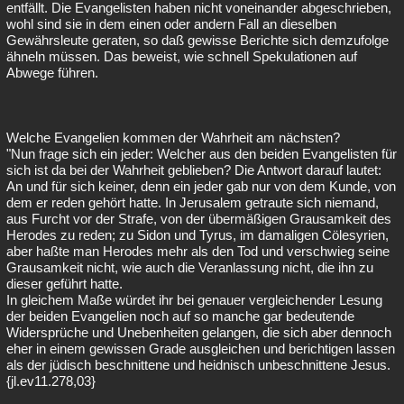
entfällt. Die Evangelisten haben nicht voneinander abgeschrieben,
wohl sind sie in dem einen oder andern Fall an dieselben
Gewährsleute geraten, so daß gewisse Berichte sich demzufolge
ähneln müssen. Das beweist, wie schnell Spekulationen auf
Abwege führen.
Welche Evangelien kommen der Wahrheit am nächsten?
"Nun frage sich ein jeder: Welcher aus den beiden Evangelisten für
sich ist da bei der Wahrheit geblieben? Die Antwort darauf lautet:
An und für sich keiner, denn ein jeder gab nur von dem Kunde, von
dem er reden gehört hatte. In Jerusalem getraute sich niemand,
aus Furcht vor der Strafe, von der übermäßigen Grausamkeit des
Herodes zu reden; zu Sidon und Tyrus, im damaligen Cölesyrien,
aber haßte man Herodes mehr als den Tod und verschwieg seine
Grausamkeit nicht, wie auch die Veranlassung nicht, die ihn zu
dieser geführt hatte.
In gleichem Maße würdet ihr bei genauer vergleichender Lesung
der beiden Evangelien noch auf so manche gar bedeutende
Widersprüche und Unebenheiten gelangen, die sich aber dennoch
eher in einem gewissen Grade ausgleichen und berichtigen lassen
als der jüdisch beschnittene und heidnisch unbeschnittene Jesus.
{jl.ev11.278,03}