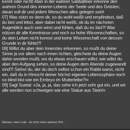
kennt oder nicht! Aber in der wahren Sabbatfeier erkenne den
wahren Grund des inneren Lebens der Seele und des Geistes;
daran soll dir und jedem Menschen alles gelegen sein!
07] Was nützt es denn dir, so du wohl weißt und empfindest, daß
du bist und lebst, aber dabei nicht weißt, ob du im nächsten
Augenblick auch sein wirst und fühlen, daß du es bist?! Was
nützen dir alle Kenntnisse und noch so hohe Wissenschaften, so
du dein Leben nicht kennst und keine Wissenschaft von dessen
Grunde in dir fühlst?!
08] Willst du aber dein Innerstes erkennen, so mußt du deine
Sinne ja vor allem nach innen richten, gleichwie du deine Augen
dahin wenden mußt, wo du etwas erschauen willst; wie willst du
aber den Aufgang sehen, so deine Augen dem Abende zugewandt
sind?! Siehst du, der du doch selbst schon ein Rabbi warst, nicht
ein, daß du in Hinsicht deiner höchst eigenen Lebenssphäre noch
so blind bist wie ein Embryo im Mutterleibe?!«
09] Sagt Suetal: »Ja, ja, ja, das sehe ich jetzt sehr gut ein, und wir
alle werden nun schweigen wie eine Statue aus Stein!«
Diesser, mein Leib - ist nicht mein wahres ICH...