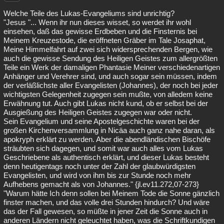
Welche Teile des Lukas-Evangeliums sind unrichtig?
"Jesus "... Wenn ihr nun dieses wisset, so werdet ihr wohl
einsehen, daß das gewisse Erdbeben und die Finsternis bei
Meinem Kreuzestode, die eröffneten Gräber im Tale Josaphat,
Meine Himmelfahrt auf zwei sich widersprechenden Bergen, wie
auch die gewisse Sendung des Heiligen Geistes zum allergrößten
Teile ein Werk der damaligen Phantasie Meiner verschiedenartigen
Anhänger und Verehrer sind, und auch sogar sein müssen, indem
der verläßlichste aller Evangelisten (Johannes), der noch bei jeder
wichtigsten Gelegenheit zugegen sein mußte, von alledem keine
Erwähnung tut. Auch gibt Lukas nicht kund, ob er selbst bei der
Ausgießung des Heiligen Geistes zugegen war oder nicht.
Sein Evangelium und seine Apostelgeschichte waren bei der
großen Kirchenversammlung in Nicäa auch ganz nahe daran, als
apokryph erklärt zu werden. Aber die abendländischen Bischöfe
sträubten sich dagegen, und somit war auch alles vom Lukas
Geschriebene als authentisch erklärt, und dieser Lukas besteht
denn heutigentags noch unter der Zahl der glaubwürdigsten
Evangelisten, und wird von ihm bis zur Stunde noch mehr
Aufhebens gemacht als von Johannes." {jl.ev11.272,07-273}
"Warum hätte Ich denn sollen bei Meinem Tode die Sonne gänzlich
finster machen, und das volle drei Stunden hindurch? Und wäre
das der Fall gewesen, so müßte in jener Zeit die Sonne auch in
anderen Ländern nicht geleuchtet haben, was die Schriftkundigen