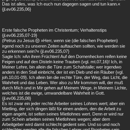
Das ist alles, was Ich euch nun dagegen sagen und tun kann.«
{jl.ev06.235,06}
Erste falsche Propheten im Christentum; Verhaltenstips
{jl.ev06.235,07-19}
(Petrus zu Jesus
»Herr, wenn sie (die falschen Propheten)
irgend noch zu unseren Zeiten auftauchen sollten, wie werden sie
zu erkennen sein?« {jl.ev06.235,07}
Sagte Ich: »An ihren Früchten! Auf den Dornenhecken reifen keine
Feigen und auf den Disteln keine Trauben {vgl. mt.07,16}! Ich, in
Meiner Lehre, bin allein die Türe zum Schafstalle; wer irgendwo
anders in den Stall einbricht, der ist ein Dieb und ein Räuber {vgl.
joh.10,01-09}. Ich allein bin die rechte Türe, der Weg, das Licht, die
Wahrheit und das Leben. Wer also zu Mir kommen will, der muß
durch Mich und in Mir gehen auf Meinem Wege, in Meinem Lichte,
welches ist die ewige, umwandelbare Wahrheit in Gott.
{jl.ev06.235,08}
Es ist zwar ein jeder rechte Arbeiter seines Lohnes wert; aber ein
Mietling, der sich dingen läßt für einen andern, den die Arbeit zu
eigen angeht, ist selten seines Mietlohnes wert. Denn er wird nur
zum Schein arbeiten seines Mietlohnes wegen; aber dem
Arbeitgeber wird damit schlecht gedient sein. Und so und noch
schlechter werden alle die falschen Lehrer und Propheten sein.