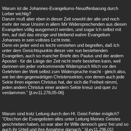
Warum ist die Johannes-Evangeliums-Neuoffenbarung durch
Lorber wichtig?
Darum muß aber eben in dieser Zeit sowohl der alte und noch
mehr der neue Unsinn in allem Mir Widersprechenden aus diesen
Evangelien völlig ausgemerzt werden, und sogar Ich selbst mit
ihm, auf daß das einzige und bleibend wahre Evangelium
Johannes in sein vollstes Licht trete.
Denn ein jeder wird es leicht verstehen und begreifen, daß Ich
unter dem Gesichtspunkte dieser vier nun bestehenden
Evangelien, auch so mancher Briefe des Paulus und der andern
Apostel - für die Länge der Zeit nicht mehr bestehen kann, weil
darinnen ein jeder vorkommende Widerspruch Mich vor den
Gelehrten der Welt selbst zum Widerspruche macht - gleich also,
wie bei den gegenwärtigen Christensekten, von denen auch jede
Sekte ihren eigenen Christus hat, der sich die Freiheit nimmt,
jeden andern Christus einer andern Sekte kreuz und quer zu
verdammen." {jl.ev11.278,05-06}
Warum sind trotz Leitung durch den Hl. Geist Fehler möglich?
"Obschon die Evangelisten alles unter Leitung Meines Geistes
geschrieben haben, so war aber ihr Wille dennoch ganz frei und so
auch ihr Urteil und ihre Annahme darnach." {jl.ev11.296,01}