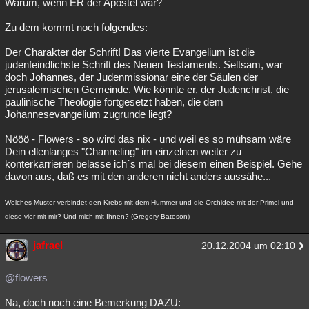
Warum, wenn ER der Apostel war?
Zu dem kommt noch folgendes:
Der Charakter der Schrift! Das vierte Evangelium ist die
judenfeindlichste Schrift des Neuen Testaments. Seltsam, war
doch Johannes, der Judenmissionar eine der Säulen der
jerusalemischen Gemeinde. Wie könnte er, der Judenchrist, die
paulinische Theologie fortgesetzt haben, die dem
Johannesevangelium zugrunde liegt?
Nööö - Flowers - so wird das nix - und weil es so mühsam wäre
Dein ellenlanges "Channeling" im einzelnen weiter zu
konterkarrieren belasse ich´s mal bei diesem einen Beispiel. Gehe
davon aus, daß es mit den anderen nicht anders aussähe...
Welches Muster verbindet den Krebs mit dem Hummer und die Orchidee mit der Primel und
diese vier mit mir? Und mich mit Ihnen? (Gregory Bateson)
jafrael
20.12.2004 um 02:10
@flowers
Na, doch noch eine Bemerkung DAZU: