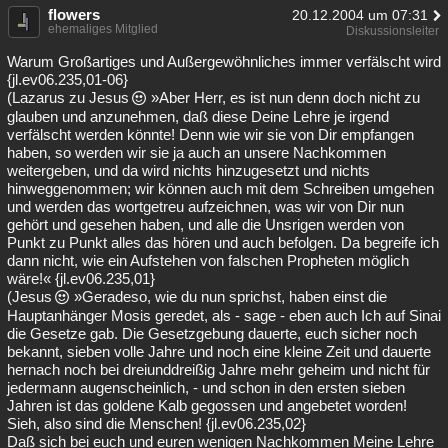
flowers
20.12.2004 um 07:31
ehemaliges Mitglied
Diskussionsleiter
Warum Großartiges und Außergewöhnliches immer verfälscht wird
{jl.ev06.235,01-06}
(Lazarus zu Jesus
»Aber Herr, es ist nun denn doch nicht zu
glauben und anzunehmen, daß diese Deine Lehre je irgend
verfälscht werden könnte! Denn wie wir sie von Dir empfangen
haben, so werden wir sie ja auch an unsere Nachkommen
weitergeben, und da wird nichts hinzugesetzt und nichts
hinweggenommen; wir können auch mit dem Schreiben umgehen
und werden das wortgetreu aufzeichnen, was wir von Dir nun
gehört und gesehen haben, und alle die Unsrigen werden von
Punkt zu Punkt alles das hören und auch befolgen. Da begreife ich
dann nicht, wie ein Aufstehen von falschen Propheten möglich
wäre!« {jl.ev06.235,01}
(Jesus
»Geradeso, wie du nun sprichst, haben einst die
Hauptanhänger Mosis geredet, als - sage - eben auch Ich auf Sinai
die Gesetze gab. Die Gesetzgebung dauerte, euch sicher noch
bekannt, sieben volle Jahre und noch eine kleine Zeit und dauerte
hernach noch bei dreiunddreißig Jahre mehr geheim und nicht für
jedermann augenscheinlich, - und schon in den ersten sieben
Jahren ist das goldene Kalb gegossen und angebetet worden!
Sieh, also sind die Menschen! {jl.ev06.235,02}
Daß sich bei euch und euren wenigen Nachkommen Meine Lehre