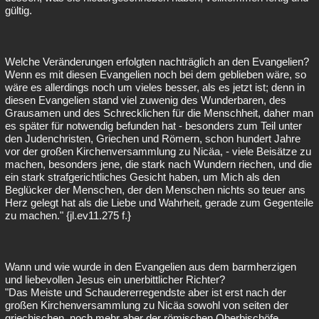
gültig.
Welche Veränderungen erfolgten nachträglich an den Evangelien?
Wenn es mit diesen Evangelien noch bei dem geblieben wäre, so
wäre es allerdings noch um vieles besser, als es jetzt ist; denn in
diesen Evangelien stand viel zuwenig des Wunderbaren, des
Grausamen und des Schrecklichen für die Menschheit, daher man
es später für notwendig befunden hat - besonders zum Teil unter
den Judenchristen, Griechen und Römern, schon hundert Jahre
vor der großen Kirchenversammlung zu Nicäa, - viele Beisätze zu
machen, besonders jene, die stark nach Wundern riechen, und die
ein stark strafgerichtliches Gesicht haben, um Mich als den
Beglücker der Menschen, der den Menschen nichts so teuer ans
Herz gelegt hat als die Liebe und Wahrheit, gerade zum Gegenteile
zu machen." {jl.ev11.275 f.}
Wann und wie wurde in den Evangelien aus dem barmherzigen
und liebevollen Jesus ein unerbittlicher Richter?
"Das Meiste und Schaudererregendste aber ist erst nach der
großen Kirchenversammlung zu Nicäa sowohl von seiten der
griechischen, noch mehr aber der römischen Oberbischöfe