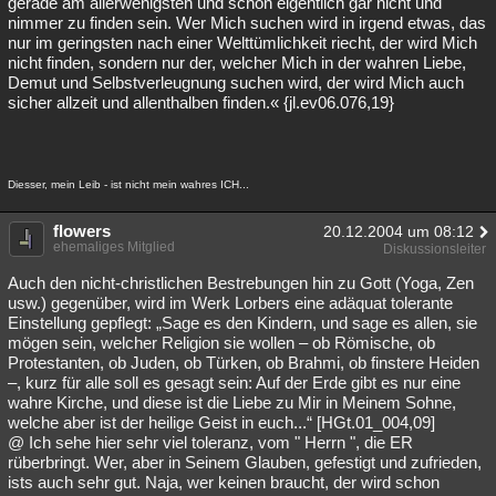
gerade am allerwenigsten und schon eigentlich gar nicht und
nimmer zu finden sein. Wer Mich suchen wird in irgend etwas, das
nur im geringsten nach einer Welttümlichkeit riecht, der wird Mich
nicht finden, sondern nur der, welcher Mich in der wahren Liebe,
Demut und Selbstverleugnung suchen wird, der wird Mich auch
sicher allzeit und allenthalben finden.« {jl.ev06.076,19}
Diesser, mein Leib - ist nicht mein wahres ICH...
flowers
20.12.2004 um 08:12
ehemaliges Mitglied
Diskussionsleiter
Auch den nicht-christlichen Bestrebungen hin zu Gott (Yoga, Zen
usw.) gegenüber, wird im Werk Lorbers eine adäquat tolerante
Einstellung gepflegt: „Sage es den Kindern, und sage es allen, sie
mögen sein, welcher Religion sie wollen – ob Römische, ob
Protestanten, ob Juden, ob Türken, ob Brahmi, ob finstere Heiden
–, kurz für alle soll es gesagt sein: Auf der Erde gibt es nur eine
wahre Kirche, und diese ist die Liebe zu Mir in Meinem Sohne,
welche aber ist der heilige Geist in euch...“ [HGt.01_004,09]
@ Ich sehe hier sehr viel toleranz, vom " Herrn ", die ER
rüberbringt. Wer, aber in Seinem Glauben, gefestigt und zufrieden,
ists auch sehr gut. Naja, wer keinen braucht, der wird schon