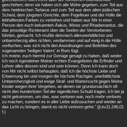
geschehen; denn sie haben sich alle Mühe gegeben, zum Teil aus
dem heidnischen Tartarus und zum Teil aus dem alten jüdischen
Scheol, dem jüngsten Gerichte, dem Fegefeuer und der Hölle die
lebhaftesten Farben zu verleihen und haben aus Mir in einer
Person den euch bekannten Äakus, Minos und Rhadamantus, die
das jenseitige Richteramt über die Seelen der Verstorbenen
führten, gemacht. Ich mußte demnach allerunerbittlichst und
unbarmherzig alles richten, verdammen und auf ewig in die Hölle
verfluchen, was sich nicht den Anordnungen und Befehlen des
sogenannten 'heiligen Vaters' in Rom fügt.
Ich meine, euch hiermit zur Genüge gesagt zu haben, daß weder
Ich noch irgendeiner Meiner echten Evangelisten die Erfinder und
Lehrer alles dessen sind und sein können. Denn Ich kann doch
von Mir nicht selbst behaupten, daß Ich die höchste Liebe und
Erbarmung bin und morgen die höchste Rachgier, unerbittlichste
Unbarmherzigkeit und ewige Straf- und Martersucht gegen Meine
Kinder wegen ihrer Vergehen, an denen sie grundursächlich oft
nicht den hundertsten Teil der eigentlichen Schuld tragen. Ich bin ja
nicht gekommen, um das, was verloren war, noch mehr verloren
zu machen, sondern es in aller Liebe aufzusuchen und wieder an
das Licht zu bringen, damit es nicht verloren gehe." {jl.ev11.246,01
f.}