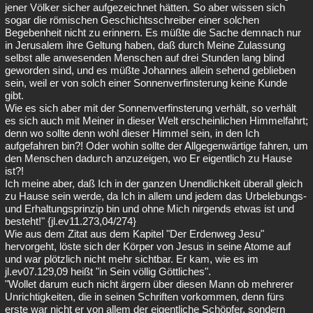
jener Völker sicher aufgezeichnet hätten. So aber wissen sich
sogar die römischen Geschichtsschreiber einer solchen
Begebenheit nicht zu erinnern. Es müßte die Sache demnach nur
in Jerusalem ihre Geltung haben, daß durch Meine Zulassung
selbst alle anwesenden Menschen auf drei Stunden lang blind
geworden sind, und es müßte Johannes allein sehend geblieben
sein, weil er von solch einer Sonnenverfinsterung keine Kunde
gibt.
Wie es sich aber mit der Sonnenverfinsterung verhält, so verhält
es sich auch mit Meiner in dieser Welt erscheinlichen Himmelfahrt;
denn wo sollte denn wohl dieser Himmel sein, in den Ich
aufgefahren bin?! Oder wohin sollte der Allgegenwärtige fahren, um
den Menschen dadurch anzuzeigen, wo Er eigentlich zu Hause
ist?!
Ich meine aber, daß Ich in der ganzen Unendlichkeit überall gleich
zu Hause sein werde, da Ich in allem und jedem das Urbelebungs-
und Erhaltungsprinzip bin und ohne Mich nirgends etwas ist und
besteht!" {jl.ev11.273,04/274}
Wie aus dem Zitat aus dem Kapitel "Der Erdenweg Jesu"
hervorgeht, löste sich der Körper von Jesus in seine Atome auf
und war plötzlich nicht mehr sichtbar. Er kam, wie es im
jl.ev07.129,09 heißt "in Sein völlig Göttliches".
"Wollet darum euch nicht ärgern über diesen Mann ob mehrerer
Unrichtigkeiten, die in seinen Schriften vorkommen, denn fürs
erste war nicht er von allem der eigentliche Schöpfer, sondern