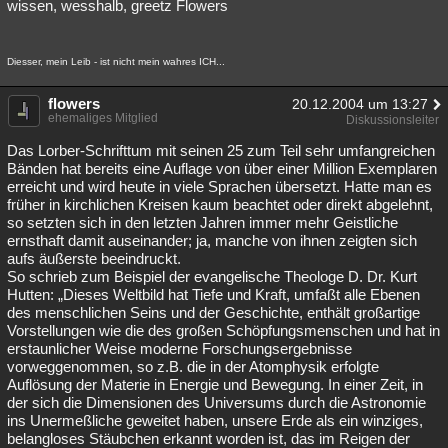
wissen, wesshalb, greetz Flowers
Diesser, mein Leib - ist nicht mein wahres ICH...
flowers
20.12.2004 um 13:27
ehemaliges Mitglied
Diskussionsleiter
Das Lorber-Schrifttum mit seinen 25 zum Teil sehr umfangreichen
Bänden hat bereits eine Auflage von über einer Million Exemplaren
erreicht und wird heute in viele Sprachen übersetzt. Hatte man es
früher in kirchlichen Kreisen kaum beachtet oder direkt abgelehnt,
so setzten sich in den letzten Jahren immer mehr Geistliche
ernsthaft damit auseinander; ja, manche von ihnen zeigten sich
aufs äußerste beeindruckt.
So schrieb zum Beispiel der evangelische Theologe D. Dr. Kurt
Hutten: „Dieses Weltbild hat Tiefe und Kraft, umfaßt alle Ebenen
des menschlichen Seins und der Geschichte, enthält großartige
Vorstellungen wie die des großen Schöpfungsmenschen und hat in
erstaunlicher Weise moderne Forschungsergebnisse
vorweggenommen, so z.B. die in der Atomphysik erfolgte
Auflösung der Materie in Energie und Bewegung. In einer Zeit, in
der sich die Dimensionen des Universums durch die Astronomie
ins Unermeßliche geweitet haben, unsere Erde als ein winziges,
belangloses Stäubchen erkannt worden ist, das im Reigen der