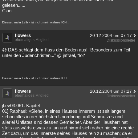
gelesen......
Ciao
Diesser, mein Leib - ist nicht mein wahres ICH...
flowers
20.12.2004 um 07:17
ehemaliges Mitglied
Diskussionsleiter
@ DAS schlägt dem Fass den Boden aus! "Besonders zum Teil
unter den Judenchristen..." @ jafrael, *lol*
Diesser, mein Leib - ist nicht mein wahres ICH...
flowers
20.12.2004 um 07:27
ehemaliges Mitglied
Diskussionsleiter
jl.ev03.061. Kapitel
01] Raphael: »Siehe, in eines Hauses Innerem ist seit langem
schon alles in der höchsten Unordnung; voll Schmutzes und
allerlei Unflates sind dessen Gemächer. Aber der Hausherr hat
stets auswärts etwas zu tun und nimmt sich daher nie eine rechte
Zeit dazu, um das Innerste seines Hauses rein zu machen; da er