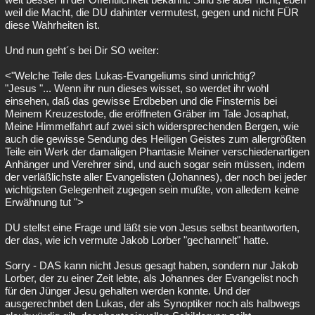
weil die Macht, die DU dahinter vermutest, gegen und nicht FÜR
diese Wahrheiten ist.
Und nun geht´s bei Dir SO weiter:
<"Welche Teile des Lukas-Evangeliums sind unrichtig?
"Jesus "... Wenn ihr nun dieses wisset, so werdet ihr wohl
einsehen, daß das gewisse Erdbeben und die Finsternis bei
Meinem Kreuzestode, die eröffneten Gräber im Tale Josaphat,
Meine Himmelfahrt auf zwei sich widersprechenden Bergen, wie
auch die gewisse Sendung des Heiligen Geistes zum allergrößten
Teile ein Werk der damaligen Phantasie Meiner verschiedenartigen
Anhänger und Verehrer sind, und auch sogar sein müssen, indem
der verläßlichste aller Evangelisten (Johannes), der noch bei jeder
wichtigsten Gelegenheit zugegen sein mußte, von alledem keine
Erwähnung tut ">
DU stellst eine Frage und läßt sie von Jesus selbst beantworten,
der das, wie ich vermute Jakob Lorber "gechannelt" hatte.
Sorry - DAS kann nicht Jesus gesagt haben, sondern nur Jakob
Lorber, der zu einer Zeit lebte, als Johannes der Evangelist noch
für den Jünger Jesu gehalten werden konnte. Und der
ausgerechnbet den Lukas, der als Synoptiker noch als halbwegs