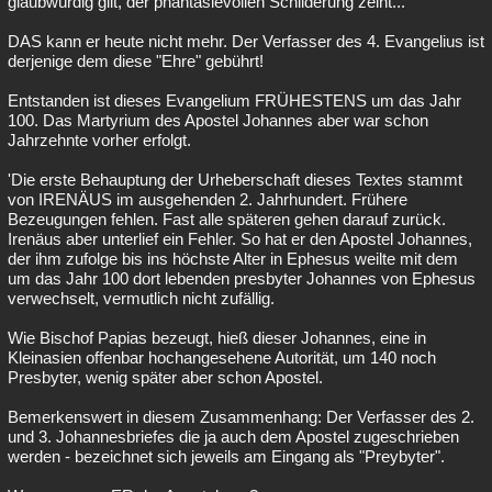
glaubwürdig gilt, der phantasievollen Schilderung zeiht...
DAS kann er heute nicht mehr. Der Verfasser des 4. Evangelius ist
derjenige dem diese "Ehre" gebührt!
Entstanden ist dieses Evangelium FRÜHESTENS um das Jahr
100. Das Martyrium des Apostel Johannes aber war schon
Jahrzehnte vorher erfolgt.
'Die erste Behauptung der Urheberschaft dieses Textes stammt
von IRENÄUS im ausgehenden 2. Jahrhundert. Frühere
Bezeugungen fehlen. Fast alle späteren gehen darauf zurück.
Irenäus aber unterlief ein Fehler. So hat er den Apostel Johannes,
der ihm zufolge bis ins höchste Alter in Ephesus weilte mit dem
um das Jahr 100 dort lebenden presbyter Johannes von Ephesus
verwechselt, vermutlich nicht zufällig.
Wie Bischof Papias bezeugt, hieß dieser Johannes, eine in
Kleinasien offenbar hochangesehene Autorität, um 140 noch
Presbyter, wenig später aber schon Apostel.
Bemerkenswert in diesem Zusammenhang: Der Verfasser des 2.
und 3. Johannesbriefes die ja auch dem Apostel zugeschrieben
werden - bezeichnet sich jeweils am Eingang als "Preybyter".