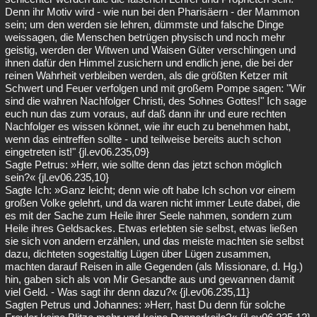
Denn ihr Motiv wird - wie nun bei den Pharisäern - der Mammon
sein; um den werden sie lehren, dümmste und falsche Dinge
weissagen, die Menschen betrügen physisch und noch mehr
geistig, werden der Witwen und Waisen Güter verschlingen und
ihnen dafür den Himmel zusichern und endlich jene, die bei der
reinen Wahrheit verbleiben werden, als die größten Ketzer mit
Schwert und Feuer verfolgen und mit großem Pompe sagen: "Wir
sind die wahren Nachfolger Christi, des Sohnes Gottes!" Ich sage
euch nun das zum voraus, auf daß dann ihr und eure rechten
Nachfolger es wissen könnet, wie ihr euch zu benehmen habt,
wenn das eintreffen sollte - und teilweise bereits auch schon
eingetreten ist!" {jl.ev06.235,09}
Sagte Petrus: »Herr, wie sollte denn das jetzt schon möglich
sein?« {jl.ev06.235,10}
Sagte Ich: »Ganz leicht; denn wie oft habe Ich schon vor einem
großen Volke gelehrt, und da waren nicht immer Leute dabei, die
es mit der Sache zum Heile ihrer Seele nahmen, sondern zum
Heile ihres Geldsackes. Etwas erlebten sie selbst, etwas ließen
sie sich von andern erzählen, und das meiste machten sie selbst
dazu, dichteten sogestaltig Lügen über Lügen zusammen,
machten darauf Reisen in alle Gegenden (als Missionare, d. Hg.)
hin, gaben sich als von Mir Gesandte aus und gewannen damit
viel Geld. - Was sagt ihr denn dazu?« {jl.ev06.235,11}
Sagten Petrus und Johannes: »Herr, hast Du denn für solche