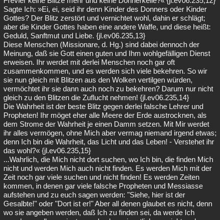
Frevler keine Blitze mehr und keine Donnerkeile?« {jl.ev06.235,12}
Sagte Ich: »Ei, ei, seid ihr denn Kinder des Donners oder Kinder
Gottes? Der Blitz zerstört und vernichtet wohl, dahin er schlägt;
aber die Kinder Gottes haben eine andere Waffe, und diese heißt:
Geduld, Sanftmut und Liebe. {jl.ev06.235,13}
Diese Menschen (Missionare, d. Hg.) sind dabei dennoch der
Meinung, daß sie Gott einen guten und Ihm wohlgefälligen Dienst
erweisen. Ihr werdet mit derlei Menschen noch gar oft
zusammenkommen, und es werden sich viele bekehren. So wir
sie nun gleich mit Blitzen aus den Wolken vertilgen würden,
vermöchtet ihr sie dann auch noch zu bekehren? Darum nur nicht
gleich zu den Blitzen die Zuflucht nehmen! {jl.ev06.235,14}
Die Wahrheit ist der beste Blitz gegen derlei falsche Lehrer und
Propheten! Ihr möget eher alle Meere der Erde austrocknen, als
dem Strome der Wahrheit je einen Damm setzen. Mit Mir werdet
ihr alles vermögen, ohne Mich aber vermag niemand irgend etwas;
denn Ich bin die Wahrheit, das Licht und das Leben! - Verstehet ihr
das wohl?« {jl.ev06.235,15}
...Wahrlich, die Mich nicht dort suchen, wo Ich bin, die finden Mich
nicht und werden Mich auch nicht finden. Es werden Mich mit der
Zeit noch gar viele suchen und nicht finden! Es werden Zeiten
kommen, in denen gar viele falsche Propheten und Messiasse
aufstehen und zu euch sagen werden: "Siehe, hier ist der
Gesalbte!" oder "Dort ist er!" Aber all denen glaubet es nicht, denn
wo sie angeben werden, daß Ich zu finden sei, da werde Ich