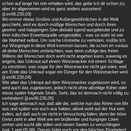
schon auf lange hin rein erhalten wird, das gebe Ich dir schon zu;
aber im allgemeinen wird es ganz anders aussehen!
{jl.ev06.235,03}
Wo immer etwas Großes und Außergewöhnliches in der Welt
geschieht, wird es durch müßige Menschen und durch ihren
gewinn- und habgierigen Sinn alsbald irgend ausgebeutet und zu
ihrer irdischen Erwerbsquelle umgestaltet, - was so wahr ist wie
die Wahrheit selbst. Um solche Umtriebe zu verhüten, müßte Ich
nur Würgengel in diese Welt kommen lassen, die schon im voraus
all derlei Menschen umbrächten, was denn zufolge des freien
Willens der Menschen doch wohl nicht angehen kann, sowenig es
angeht, das Unkraut auf einem Weizenacker mit einem Schlage
zu zerstören, was sogar für den Weizenacker nicht gut wäre, weil
am Ende das Unkraut sogar ein Dünger für den Weizenacker wird.
{jl.ev06.235,04}
Wie aber das Unkraut auf dem Weizenacker zugelassen wird, so
wird auch das zugelassen, jedoch nicht ohne allzeitige früher oder
etwas später folgende Strafe. Seht, das ist demnach nicht völlig zu
verhindern! {jl.ev06.235,05}
Ich sage demnach nur, daß alle die, welche nun das Reine von Mir
aus und später von euch aus haben, allzeit wohl auf der Hut sein
sollen, auf daß auch sie nicht in Versuchung fallen; denn der böse
Geist zieht in aller Welt wie ein brüllender und hungriger Löwe
umher und sucht alle edlen und reinen Seelen zu verschlingen
{vgl. 1 petr.05,08}. Darum hütet euch vor den falschen Propheten!