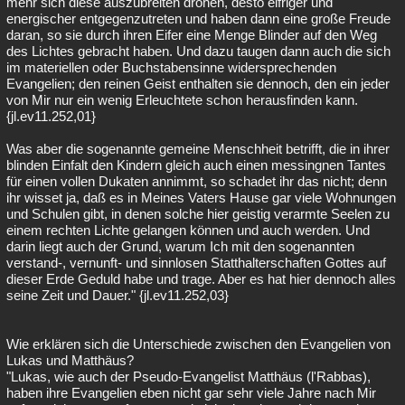
mehr sich diese auszubreiten drohen, desto eifriger und
energischer entgegenzutreten und haben dann eine große Freude
daran, so sie durch ihren Eifer eine Menge Blinder auf den Weg
des Lichtes gebracht haben. Und dazu taugen dann auch die sich
im materiellen oder Buchstabensinne widersprechenden
Evangelien; den reinen Geist enthalten sie dennoch, den ein jeder
von Mir nur ein wenig Erleuchtete schon herausfinden kann.
{jl.ev11.252,01}
Was aber die sogenannte gemeine Menschheit betrifft, die in ihrer
blinden Einfalt den Kindern gleich auch einen messingnen Tantes
für einen vollen Dukaten annimmt, so schadet ihr das nicht; denn
ihr wisset ja, daß es in Meines Vaters Hause gar viele Wohnungen
und Schulen gibt, in denen solche hier geistig verarmte Seelen zu
einem rechten Lichte gelangen können und auch werden. Und
darin liegt auch der Grund, warum Ich mit den sogenannten
verstand-, vernunft- und sinnlosen Statthalterschaften Gottes auf
dieser Erde Geduld habe und trage. Aber es hat hier dennoch alles
seine Zeit und Dauer." {jl.ev11.252,03}
Wie erklären sich die Unterschiede zwischen den Evangelien von
Lukas und Matthäus?
"Lukas, wie auch der Pseudo-Evangelist Matthäus (l'Rabbas),
haben ihre Evangelien eben nicht gar sehr viele Jahre nach Mir