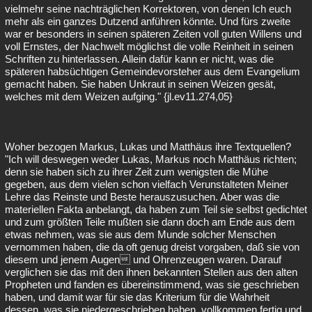
vielmehr seine nachträglichen Korrektoren, von denen Ich euch
mehr als ein ganzes Dutzend anführen könnte. Und fürs zweite
war er besonders in seinen späteren Zeiten voll guten Willens und
voll Ernstes, der Nachwelt möglichst die volle Reinheit in seinen
Schriften zu hinterlassen. Allein dafür kann er nicht, was die
späteren habsüchtigen Gemeindevorsteher aus dem Evangelium
gemacht haben. Sie haben Unkraut in seinen Weizen gesät,
welches mit dem Weizen aufging." {jl.ev11.274,05}
Woher bezogen Markus, Lukas und Matthäus ihre Textquellen?
"Ich will deswegen weder Lukas, Markus noch Matthäus richten;
denn sie haben sich zu ihrer Zeit zum wenigsten die Mühe
gegeben, aus dem vielen schon vielfach Verunstalteten Meiner
Lehre das Reinste und Beste herauszusuchen. Aber was die
materiellen Fakta anbelangt, da haben zum Teil sie selbst gedichtet
und zum größten Teile mußten sie dann doch am Ende aus dem
etwas nehmen, was sie aus dem Munde solcher Menschen
vernommen haben, die da oft genug dreist vorgaben, daß sie von
diesem und jenem Augen und Ohrenzeugen waren. Darauf
verglichen sie das mit den ihnen bekannten Stellen aus den alten
Propheten und fanden es übereinstimmend, was sie geschrieben
haben, und damit war für sie das Kriterium für die Wahrheit
dessen, was sie niedergeschrieben haben, vollkommen fertig und