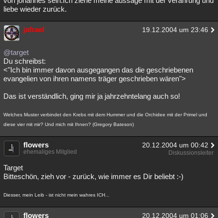
von johannes sein.Ich ziehe meine aussage mit der verährung und
liebe wieder zurück.
Besucht
Teilgenommen
Alle
Neue
Geschlossen
jafrael
Lesenswert
Schlüsselwörter
19.12.2004 um 23:46
@target
Du schreibst:
<"Ich bin immer davon ausgegangen das die geschriebenen
evangelien von ihren namens träger geschrieben wären">
Das ist verständlich, ging mir ja jahrzehntelang auch so!
Welches Muster verbindet den Krebs mit dem Hummer und die Orchidee mit der Primel und
diese vier mit mir? Und mich mit Ihnen? (Gregory Bateson)
flowers
20.12.2004 um 00:42
ehemaliges Mitglied
Diskussionsleiter
Target
Bitteschön, zieh vor - zurück, wie immer es Dir beliebt :-)
Diesser, mein Leib - ist nicht mein wahres ICH...
flowers
20.12.2004 um 01:06