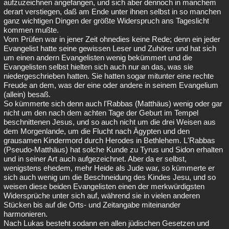
aufzuzeichnen angefangen, und sich aber dennoch in manchem
derart verstiegen, daß am Ende unter ihnen selbst in so manchen
ganz wichtigen Dingen der größte Widerspruch ans Tageslicht
kommen mußte.
Vom Prüfen war in jener Zeit ohnedies keine Rede; denn ein jeder
Evangelist hatte seine gewissen Leser und Zuhörer und hat sich
um einen andern Evangelisten wenig bekümmert und die
Evangelisten selbst hielten sich auch nur an das, was sie
niedergeschrieben hatten. Sie hatten sogar mitunter eine rechte
Freude an dem, was der eine oder andere in seinem Evangelium
(allein) besaß.
So kümmerte sich denn auch l'Rabbas (Matthäus) wenig oder gar
nicht um den nach dem achten Tage der Geburt im Tempel
beschnittenen Jesus, und so auch nicht um die drei Weisen aus
dem Morgenlande, um die Flucht nach Ägypten und den
grausamen Kindermord durch Herodes in Bethlehem. L'Rabbas
(Pseudo-Matthäus) hat solche Kunde zu Tyrus und Sidon erhalten
und in seiner Art auch aufgezeichnet. Aber da er selbst,
wenigstens ehedem, mehr Heide als Jude war, so kümmerte er
sich auch wenig um die Beschneidung des Kindes Jesu, und so
weisen diese beiden Evangelisten einen der merkwürdigsten
Widersprüche unter sich auf, während sie in vielen anderen
Stücken bis auf die Orts- und Zeitangabe miteinander
harmonieren.
Nach Lukas besteht sodann ein allen jüdischen Gesetzen und