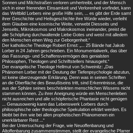
Sonnen und Milchstraßen verloren umhertreibt, und der Mensch
sich in einer frierenden Einsamkeit und Verlorenheit vorfindet, kann
das Weltbild Lorbers eine große Hilfe sein, ... es gibt der Erde samt
ihrer Geschichte und Heilsgeschichte ihre Würde wieder, verleiht
dem Glauben eine kosmische Weite, verwebt Diesseits und
Jenseits, Mikrokosmos und Makrokosmos ineinander, preist die
alle Schöpfung durchwaltende Liebe Gotes und weist mit alledem
den Menschen einen Weg zur Geborgenheit.“
Der katholische Theologe Robert Ernst: „... 25 Bände hat Jakob
Lorber in 24 Jahren geschrieben. Ein Monumentalwerk, das über
das Fassungs- und Schaffensvermögen des genialsten
Philosophen, Theologen und Schriftstellers hinausgeht.“
Der evangelische Theologe Hellmut von Schweinitz: „Das
Phänomen Lorber mit der Deutung der Tiefenpsychologie abzutun,
ist keine überzeugende Erklärung. Denn was in seinen Schriften
an die Oberfläche des Bewußtseins tritt, sind Erkenntnisse, die
aus der Sphäre seines beschränkten menschlichen Wissens nicht
stammen können. Zu ihrer Aneignung würde ein Menschenleben
nicht ausreichen und alle schöpferische Phantasie nicht genügen
... Genausowenig kann das Lebenswerk Lorbers durch
philosophische oder theologische Spekulation erklärt werden. Es
bleibt bei ihm wie bei allen prophetischen Phänomenen ein
unerklärbarer Rest ...“
Bei der Untersuchung der Frage, wie Neuoffenbarung und
Altoffenbarung zusammenstimmen, stellt der evangelische Pfarrer