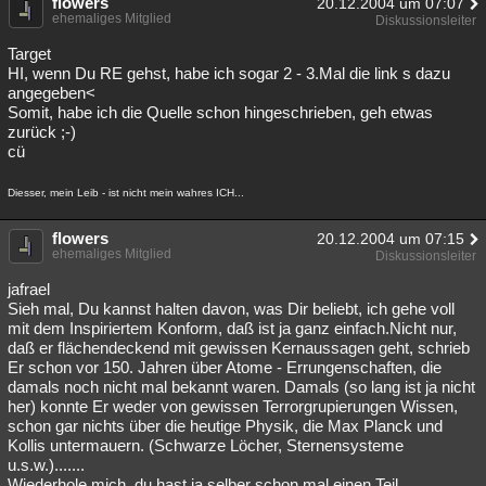
flowers
20.12.2004 um 07:07
ehemaliges Mitglied
Diskussionsleiter
Target
HI, wenn Du RE gehst, habe ich sogar 2 - 3.Mal die link s dazu
angegeben<
Somit, habe ich die Quelle schon hingeschrieben, geh etwas
zurück ;-)
cü
Diesser, mein Leib - ist nicht mein wahres ICH...
flowers
20.12.2004 um 07:15
ehemaliges Mitglied
Diskussionsleiter
jafrael
Sieh mal, Du kannst halten davon, was Dir beliebt, ich gehe voll
mit dem Inspiriertem Konform, daß ist ja ganz einfach.Nicht nur,
daß er flächendeckend mit gewissen Kernaussagen geht, schrieb
Er schon vor 150. Jahren über Atome - Errungenschaften, die
damals noch nicht mal bekannt waren. Damals (so lang ist ja nicht
her) konnte Er weder von gewissen Terrorgrupierungen Wissen,
schon gar nichts über die heutige Physik, die Max Planck und
Kollis untermauern. (Schwarze Löcher, Sternensysteme
u.s.w.).......
Wiederhole mich, du hast ja selber schon mal einen Teil