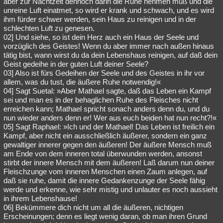
aber zur Nachtzeit dennoch darin die Ruhe nehmen muß und die
unreine Luft einatmet, so wird er krank und schwach, und es wird
ihm fürder schwer werden, sein Haus zu reinigen und in der
schlechten Luft zu genesen.
02] Und siehe, so ist dein Herz auch ein Haus der Seele und
vorzüglich des Geistes! Wenn du aber immer nach außen hinaus
tätig bist, wann wirst du da dein Lebenshaus reinigen, auf daß dein
Geist gedeihe in der guten Luft deiner Seele?
03] Also ist fürs Gedeihen der Seele und des Geistes in ihr vor
allem, was du tust, die äußere Ruhe notwendig!«
04] Sagt Suetal: »Aber Mathael sagte, daß das Leben ein Kampf
sei und man es in der behaglichen Ruhe des Fleisches nicht
erreichen kann; Mathael spricht sonach anders denn du, und du
nun wieder anders denn er! Wer aus euch beiden hat nun recht?!«
05] Sagt Raphael: »Ich und der Mathael! Das Leben ist freilich ein
Kampf, aber nicht ein ausschließlich äußerer, sondern ein ganz
gewaltiger innerer gegen den äußeren! Der äußere Mensch muß
am Ende von dem inneren total überwunden werden, ansonst
stirbt der innere Mensch mit dem äußeren! Laß darum nun deiner
Fleischzunge vom inneren Menschen einen Zaum anlegen, auf
daß sie ruhe, damit die innere Gedankenzunge der Seele fähig
werde und erkenne, wie sehr mistig und unlauter es noch aussieht
in ihrem Lebenshause!
06] Bekümmere dich nicht um all die äußeren, nichtigen
Erscheinungen; denn es liegt wenig daran, ob man ihren Grund