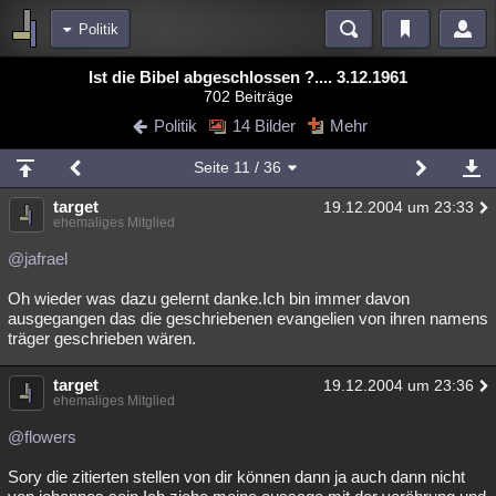
Politik
Bereiche
Ist die Bibel abgeschlossen ?.... 3.12.1961
702 Beiträge
Echtzeit
Diskussionen
Blogs
Videos
Statistiken
Politik
14 Bilder
Mehr
Chat
Wiki
Neuigkeiten
2
Seite
11
/ 36
meine Rubriken
target
19.12.2004 um 23:33
Menschen
Wissenschaft
Politik
Mystery
Kriminalfälle
ehemaliges Mitglied
Spiritualität
Verschwörungen
Technologie
Ufologie
@jafrael
Oh wieder was dazu gelernt danke.Ich bin immer davon
Natur
Umfragen
Unterhaltung
ausgegangen das die geschriebenen evangelien von ihren namens
weitere Rubriken
träger geschrieben wären.
Philosophie
Träume
Orte
Esoterik
Literatur
target
19.12.2004 um 23:36
ehemaliges Mitglied
Astronomie
Helpdesk
Gruppen
Gaming
Filme
@flowers
Musik
Clash
Verbesserungen
Allmystery
English
Sory die zitierten stellen von dir können dann ja auch dann nicht
Übersichten