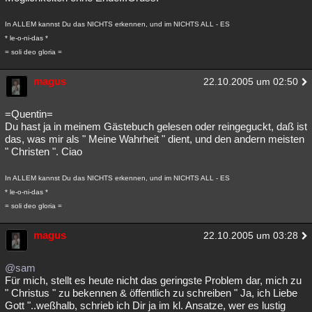
In ALLEM kannst Du das NICHTS erkennen, und im NICHTS ALL - ES
* le-o-ni-das *
= soli deo gloria =
magus
22.10.2005 um 02:50
=Quentin=
Du hast ja in meinem Gästebuch gelesen oder reingeguckt, daß ist
das, was mir als " Meine Wahrheit " dient, und den andern meisten
" Christen ". Ciao
In ALLEM kannst Du das NICHTS erkennen, und im NICHTS ALL - ES
* le-o-ni-das *
= soli deo gloria =
magus
22.10.2005 um 03:28
@sam
Für mich, stellt es heute nicht das geringste Problem dar, mich zu
" Christus " zu bekennen & öffentlich zu schreiben " Ja, ich Liebe
Gott "..weßhalb, schrieb ich Dir ja im kl. Ansatze, wer es lustig