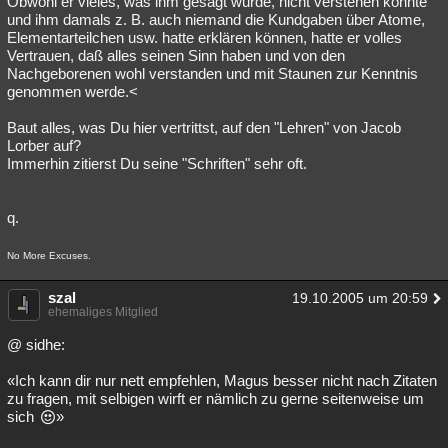
Obwohl er vieles, was ihm gesagt wurde, nicht verstehen konnte
und ihm damals z. B. auch niemand die Kundgaben über Atome,
Besucht
Teilgenommen
Alle
Neue
Geschlossen
Elementarteilchen usw. hatte erklären können, hatte er volles
Vertrauen, daß alles seinen Sinn haben und von den
Lesenswert
Schlüsselwörter
Nachgeborenen wohl verstanden und mit Staunen zur Kenntnis
genommen werde.<
Baut alles, was Du hier vertrittst, auf den "Lehren" von Jacob
Lorber auf?
Immerhin zitierst Du seine "Schriften" sehr oft.
q.
No More Excuses.
szal
19.10.2005 um 20:59
ehemaliges Mitglied
@ sidhe:
«Ich kann dir nur nett empfehlen, Magus besser nicht nach Zitaten
zu fragen, mit selbigen wirft er nämlich zu gerne seitenweise um
sich
»