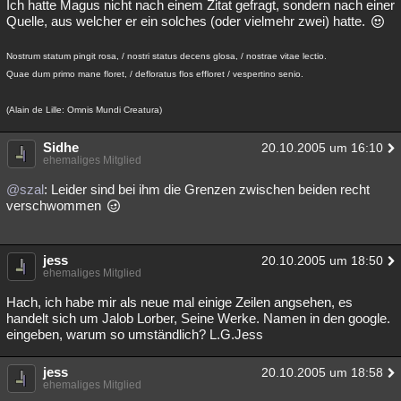
Ich hatte Magus nicht nach einem Zitat gefragt, sondern nach einer
Quelle, aus welcher er ein solches (oder vielmehr zwei) hatte.
Nostrum statum pingit rosa, / nostri status decens glosa, / nostrae vitae lectio.
Quae dum primo mane floret, / defloratus flos effloret / vespertino senio.
(Alain de Lille: Omnis Mundi Creatura)
Sidhe
20.10.2005 um 16:10
ehemaliges Mitglied
@szal
: Leider sind bei ihm die Grenzen zwischen beiden recht
verschwommen
jess
20.10.2005 um 18:50
ehemaliges Mitglied
Hach, ich habe mir als neue mal einige Zeilen angsehen, es
handelt sich um Jalob Lorber, Seine Werke. Namen in den google.
eingeben, warum so umständlich? L.G.Jess
jess
20.10.2005 um 18:58
ehemaliges Mitglied