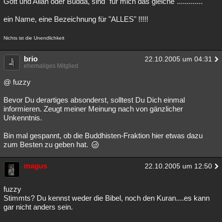
Gott und Allah oder Budda, sind "für mich das gleiche".............
ein Name, eine Bezeichnung für "ALLES" !!!!!
Nichts ist die Unendlichkeit
brio
22.10.2005 um 04:31
ehemaliges Mitglied
@ fuzzy
Bevor Du derartiges absonderst, solltest Du Dich einmal
informieren. Zeugt meiner Meinung nach von gänzlicher
Unkenntnis.
Bin mal gespannt, ob die Buddhisten-Fraktion hier etwas dazu
zum Besten zu geben hat.
magus
22.10.2005 um 12:50
fuzzy
Stimmts? Du kennst weder die Bibel, noch den Kuran....es kann
gar nicht anders sein.