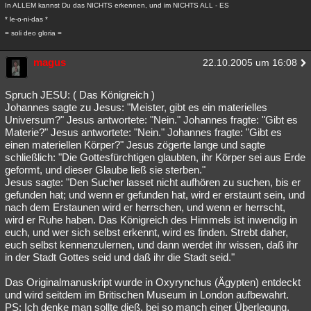
In ALLEM kannst Du das NICHTS erkennen, und im NICHTS ALL - ES
* le-o-ni-das *
= soli deo gloria =
magus
22.10.2005 um 16:08
Spruch JESU: ( Das Königreich )
Johannes sagte zu Jesus: "Meister, gibt es ein materielles
Universum?" Jesus antwortete: "Nein." Johannes fragte: "Gibt es
Materie?" Jesus antwortete: "Nein." Johannes fragte: "Gibt es
einen materiellen Körper?" Jesus zögerte lange und sagte
schließlich: "Die Gottesfürchtigen glaubten, ihr Körper sei aus Erde
geformt, und dieser Glaube ließ sie sterben."
Jesus sagte: "Den Sucher lasset nicht aufhören zu suchen, bis er
gefunden hat; und wenn er gefunden hat, wird er erstaunt sein, und
nach dem Erstaunen wird er herrschen, und wenn er herrscht,
wird er Ruhe haben. Das Königreich des Himmels ist inwendig in
euch, und wer sich selbst erkennt, wird es finden. Strebt daher,
euch selbst kennenzulernen, und dann werdet ihr wissen, daß ihr
in der Stadt Gottes seid und daß ihr die Stadt seid."
Das Originalmanuskript wurde in Oxyrynchus (Ägypten) entdeckt
und wird seitdem im Britischen Museum in London aufbewahrt.
PS: Ich denke man sollte dieß, bei so manch einer Überlegung,