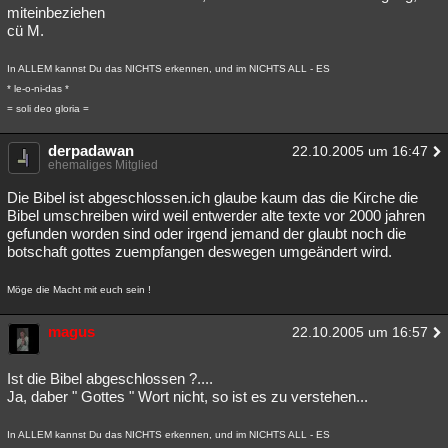
miteinbeziehen
cü M.
In ALLEM kannst Du das NICHTS erkennen, und im NICHTS ALL - ES
* le-o-ni-das *
= soli deo gloria =
derpadawan
22.10.2005 um 16:47
ehemaliges Mitglied
Die Bibel ist abgeschlossen.ich glaube kaum das die Kirche die
Bibel umschreiben wird weil entwerder alte texte vor 2000 jahren
gefunden worden sind oder irgend jemand der glaubt noch die
botschaft gottes zuempfangen deswegen umgeändert wird.
Möge die Macht mit euch sein !
magus
22.10.2005 um 16:57
Ist die Bibel abgeschlossen ?....
Ja, daber " Gottes " Wort nicht, so ist es zu verstehen...
In ALLEM kannst Du das NICHTS erkennen, und im NICHTS ALL - ES