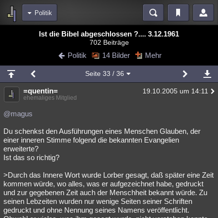
Politik
Bereiche
Ist die Bibel abgeschlossen ?.... 3.12.1961
702 Beiträge
Echtzeit
Diskussionen
Blogs
Videos
Statistiken
Politik
14 Bilder
Mehr
Chat
Wiki
Neuigkeiten
2
Seite
33
/ 36
meine Rubriken
=quentin=
19.10.2005 um 14:11
Menschen
Wissenschaft
Politik
Mystery
Kriminalfälle
ehemaliges Mitglied
Spiritualität
Verschwörungen
Technologie
Ufologie
@magus
Du schenkst den Ausführungen eines Menschen Glauben, der
Natur
Umfragen
Unterhaltung
einer inneren Stimme folgend die bekannten Evangelien
weitere Rubriken
erweiterte?
Ist das so richtig?
Philosophie
Träume
Orte
Esoterik
Literatur
>Durch das Innere Wort wurde Lorber gesagt, daß später eine Zeit
Astronomie
Helpdesk
Gruppen
Gaming
Filme
kommen würde, wo alles, was er aufgezeichnet habe, gedruckt
und zur gegebenen Zeit auch der Menschheit bekannt würde. Zu
Musik
Clash
Verbesserungen
Allmystery
English
seinen Lebzeiten wurden nur wenige Seiten seiner Schriften
gedruckt und ohne Nennung seines Namens veröffentlicht.
Übersichten