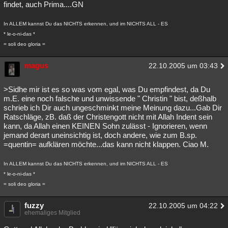
findet, auch Prima....GN
In ALLEM kannst Du das NICHTS erkennen, und im NICHTS ALL - ES
* le-o-ni-das *
= soli deo gloria =
magus
22.10.2005 um 03:43
>Sidhe mir ist es so was vom egal, was Du empfindest, da Du
m.E. eine noch falsche und unwissende " Christin " bist, deßhalb
schrieb ich Dir auch ungeschminkt meine Meinung dazu...Gab Dir
Ratschläge, zB. daß der Christengott nicht mit Allah Indent sein
kann, da Allah einen KEINEN Sohn zulässt - Ignorieren, wenn
jemand derart uneinsichtig ist, doch andere, wie zum B.sp.
=quentin= aufklären möchte...das kann nicht klappen. Ciao M.
In ALLEM kannst Du das NICHTS erkennen, und im NICHTS ALL - ES
* le-o-ni-das *
= soli deo gloria =
fuzzy
22.10.2005 um 04:22
ehemaliges Mitglied