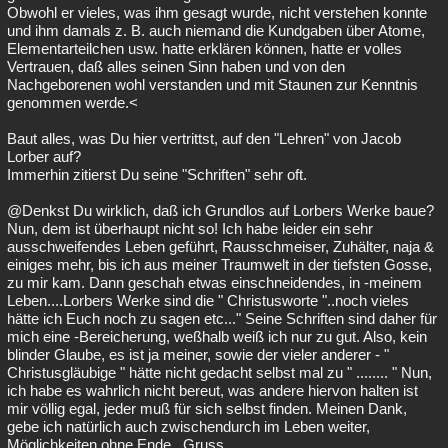
Obwohl er vieles, was ihm gesagt wurde, nicht verstehen konnte
und ihm damals z. B. auch niemand die Kundgaben über Atome,
Elementarteilchen usw. hatte erklären können, hatte er volles
Vertrauen, daß alles seinen Sinn haben und von den
Nachgeborenen wohl verstanden und mit Staunen zur Kenntnis
genommen werde.<
Baut alles, was Du hier vertrittst, auf den "Lehren" von Jacob
Lorber auf?
Immerhin zitierst Du seine "Schriften" sehr oft.
@Denkst Du wirklich, daß ich Grundlos auf Lorbers Werke baue?
Nun, dem ist überhaupt nicht so! Ich habe leider ein sehr
ausschweifendes Leben geführt, Rausschmeiser, Zuhälter, naja &
einiges mehr, bis ich aus meiner Traumwelt in der tiefsten Gosse,
zu mir kam. Dann geschah etwas einschneidendes, in -meinem
Leben....Lorbers Werke sind die " Christusworte "..noch vieles
hätte ich Euch noch zu sagen etc..." Seine Schriften sind daher für
mich eine -Bereicherung, weßhalb weiß ich nur zu gut. Also, kein
blinder Glaube, es ist ja meiner, sowie der vieler anderer - "
Christusgläubige " hätte nicht gedacht selbst mal zu " ........ " Nun,
ich habe es wahrlich nicht bereut, was andere hiervon halten ist
mir völlig egal, jeder muß für sich selbst finden. Meinen Dank,
gebe ich natürlich auch zwischendurch im Leben weiter,
Möglichkeiten ohne Ende...Gruss.