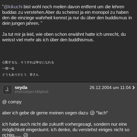
"
@kikuchi
bist wohl noch meilen davon entfernt um die lehren
buddas zu verstehen.Aber du scheinst ja ein monopol zu haben
den die einziege wahrheit kennst ja nur du über den buddismus in
dein jungen jahren. "
Ja tut mir ja leid, wie oben schon erwähnt hatte ich unrecht, du
weisst viel mehr als ich über den buddhismus.
心配するな、そうすれば幸せになれる
一期一会
どうもありがとう、皆さん
seyda
26.12.2004 um 11:04
ehemaliges Mitglied
@ compy
aber ich gebe dir gerne meinen segen dazu
*lach*
ich habe auch nicht die zukunft vorhergesagt, sondern nur eine
möglichkeit eingeräumt. ich denke, du verstehst einiges nicht so
richtig......