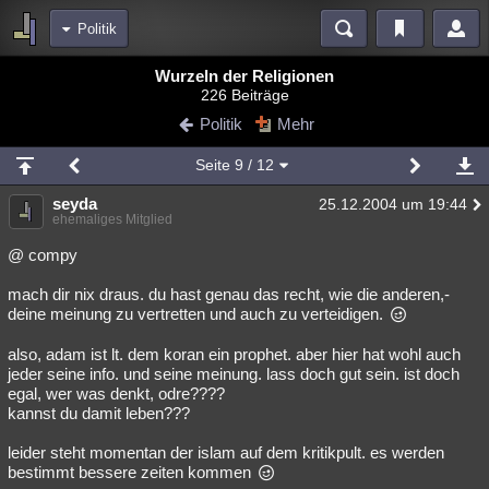
Politik
Bereiche
Wurzeln der Religionen
226 Beiträge
Echtzeit
Diskussionen
Blogs
Videos
Statistiken
Politik
Mehr
Chat
Wiki
Neuigkeiten
2
Seite
9
/ 12
meine Rubriken
seyda
25.12.2004 um 19:44
Menschen
Wissenschaft
Politik
Mystery
Kriminalfälle
ehemaliges Mitglied
Spiritualität
Verschwörungen
Technologie
Ufologie
@ compy
mach dir nix draus. du hast genau das recht, wie die anderen,-
Natur
Umfragen
Unterhaltung
deine meinung zu vertretten und auch zu verteidigen.
weitere Rubriken
also, adam ist lt. dem koran ein prophet. aber hier hat wohl auch
Philosophie
Träume
Orte
Esoterik
Literatur
jeder seine info. und seine meinung. lass doch gut sein. ist doch
egal, wer was denkt, odre????
Astronomie
Helpdesk
Gruppen
Gaming
Filme
kannst du damit leben???
Musik
Clash
Verbesserungen
Allmystery
English
leider steht momentan der islam auf dem kritikpult. es werden
bestimmt bessere zeiten kommen
Übersichten