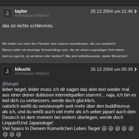
taylor
25.12.2004 um 21:46
ehemaliges Mitglied
das ist nichts schlimmes.
Wir wollen uns nicht den Freuden des Lebens verschliessen, die uns zustehen!
Warum sollen wir demütige Schwächlinge sein, die vor einem ungnädigen Gott zittern,
dem es egal ist, ob wir leben oder sterben? Wie sind selbstbewusste, starke Menschen!
kikuchi
26.12.2004 um 05:39
ehemaliges Mitglied
@target
lieber target, leider muss ich dir sagen das dein text wieder mal
aus einer deiner dubiosen internetquellen stammt... naja, ich bin es
leid dich zu verbessern, werde doch glücklich,
natürlich weißt du westeurop#r weit mehr über den buddhismus
als ich, und du weißt auch viel mehr als ich ueber japan! auch dein
Deutsch ist dem meinem bei weitem überlegen, werde doch
Linguist!Und Japanologe!
Viel Spass In Deinem Kümerlichen Leben Target