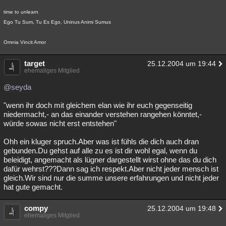
Besucht
Teilgenommen
Alle
Neue
Geschlossen
time to unlearn
Ego Tu Sum, Tu Es Ego, Uninus Animi Sumus
Lesenswert
Schlüsselwörter
Omnia Vincit Amor
target
25.12.2004 um 19:44
ehemaliges Mitglied
@seyda
"wenn ihr doch mit gleichem elan wie ihr euch gegenseitig
niedermacht,- an das einander verstehen rangehen könntet,-
würde sowas nicht erst entstehen"
Ohh ein kluger spruch.Aber was ist fühls die dich auch dran
gebunden.Du gehst auf alle zu es ist dir wohl egal, wenn du
beleidigt, angemacht als lügner dargestellt wirst ohne das du dich
dafür wehrst???Dann sag ich respekt.Aber nicht jeder mensch ist
gleich.Wir sind nur die summe unsere erfahrungen und nicht jeder
hat gute gemacht.
compy
25.12.2004 um 19:48
ehemaliges Mitglied