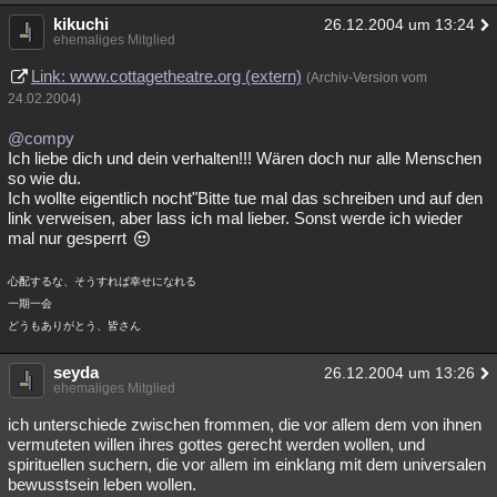
kikuchi
26.12.2004 um 13:24
ehemaliges Mitglied
Link: www.cottagetheatre.org (extern)
(Archiv-Version vom
24.02.2004)
@compy
Ich liebe dich und dein verhalten!!! Wären doch nur alle Menschen
so wie du.
Ich wollte eigentlich nocht"Bitte tue mal das schreiben und auf den
link verweisen, aber lass ich mal lieber. Sonst werde ich wieder
mal nur gesperrt
心配するな、そうすれば幸せになれる
一期一会
どうもありがとう、皆さん
seyda
26.12.2004 um 13:26
ehemaliges Mitglied
ich unterschiede zwischen frommen, die vor allem dem von ihnen
vermuteten willen ihres gottes gerecht werden wollen, und
spirituellen suchern, die vor allem im einklang mit dem universalen
bewusstsein leben wollen.