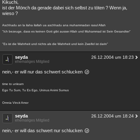
Kikuchi,
ist der Mönch da gerade dabei sich selbst zu töten ? Wenn ja,
wieso ?
Aschhadu an la ilaha ilallah ua aschhadu ana muhammadan rasul Allah
"Ich bezeuge, dass es keinen Gott gibt ausser Allah und Muhammad ist Sein Gesandter"
"Es ist die Wahrheit und nichts als die Wahrheit und kein Zweifel ist darin"
seyda
26.12.2004 um 18:23
ehemaliges Mitglied
nein,- er will nur das schwert schlucken
time to unlearn
Ego Tu Sum, Tu Es Ego, Uninus Animi Sumus
Omnia Vincit Amor
seyda
26.12.2004 um 18:24
ehemaliges Mitglied
nein,- er will das schwert nur schlucken