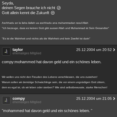
Seyda,
deinen Segen brauche ich nicht
Gott allein kennt die Zukunft
Aschhadu an la ilaha ilallah ua aschhadu ana muhammadan rasul Allah
"Ich bezeuge, dass es keinen Gott gibt ausser Allah und Muhammad ist Sein Gesandter"
"Es ist die Wahrheit und nichts als die Wahrheit und kein Zweifel ist darin"
taylor
25.12.2004 um 20:52
ehemaliges Mitglied
compy:mohammed hat davon geld und ein schönes leben.
Wir wollen uns nicht den Freuden des Lebens verschliessen, die uns zustehen!
Warum sollen wir demütige Schwächlinge sein, die vor einem ungnädigen Gott zittern,
dem es egal ist, ob wir leben oder sterben? Wie sind selbstbewusste, starke Menschen!
compy
25.12.2004 um 21:05
ehemaliges Mitglied
"mohammed hat davon geld und ein schönes leben. "