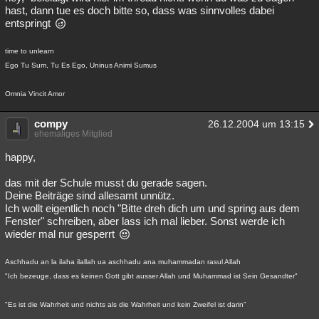
hast, dann tue es doch bitte so, dass was sinnvolles dabei
entspringt
time to unlearn
Ego Tu Sum, Tu Es Ego, Uninus Animi Sumus
Omnia Vincit Amor
compy
26.12.2004 um 13:15
ehemaliges Mitglied
happy,
das mit der Schule musst du gerade sagen.
Deine Beiträge sind allesamt unnütz.
Ich wollt eigentlich noch "Bitte dreh dich um und spring aus dem
Fenster" schreiben, aber lass ich mal lieber. Sonst werde ich
wieder mal nur gesperrt
Aschhadu an la ilaha ilallah ua aschhadu ana muhammadan rasul Allah
"Ich bezeuge, dass es keinen Gott gibt ausser Allah und Muhammad ist Sein Gesandter"
"Es ist die Wahrheit und nichts als die Wahrheit und kein Zweifel ist darin"