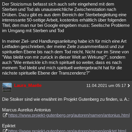
Der Stoizismus befasst sich auch sehr eingehend mit dem
Sterben und Tod als unausweichliche Zwischenstation nach
Drüben. Dazu gibt es aus dem Bereich der Sterbebegleitung eine
interessante 50-seitige Arbeit, kostenlos erhältlich über folgenden
Titel, den man nur bei Google eingeben muss: Seelische Probleme
im Umgang mit Sterben und Tod
In meiner Ziel- und Handlungsanleitung habe ich für mich eine Art
Leitfaden geschrieben, der meine Ziele zusammenfasst und zur
spirituellen Ebene bis nach dem Tod reicht. Nicht nur im Sinne von
"Was bleibt von mir zurück in dieser Welt an Wirkung?", sondern
auch "Wie entwickle ich mich spirituell so weiter, dass es nach
meinem Tod bleibt und mich spirituell weitergebracht hat für die
nächste spirituelle Ebene der Transzendenz?"
Laura_Maelle
11.04.2021 um 05:17
Die Stoiker sind wie erwähnt im Projekt Gutenberg zu finden, u. A.:
Marcus Aurelius Antonius
https://www.projekt-gutenberg.org/autoren/namen/antonius.html
Epiktet
https://www.projekt-gutenberg.org/autoren/namen/epiktet.html