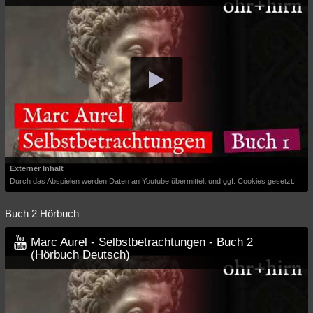
Besucht
Teilgenommen
Alle
Neue
Geschlossen
Lesenswert
Schlüsselwörter
Externer Inhalt
Durch das Abspielen werden Daten an Youtube übermittelt und ggf. Cookies gesetzt.
Buch 2 Hörbuch
Marc Aurel - Selbstbetrachtungen - Buch 2
(Hörbuch Deutsch)