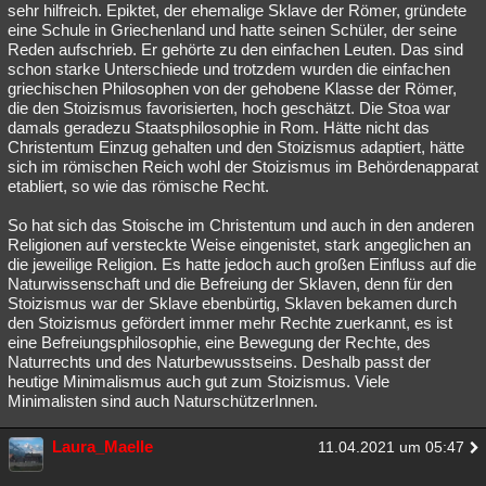
sehr hilfreich. Epiktet, der ehemalige Sklave der Römer, gründete
eine Schule in Griechenland und hatte seinen Schüler, der seine
Reden aufschrieb. Er gehörte zu den einfachen Leuten. Das sind
schon starke Unterschiede und trotzdem wurden die einfachen
griechischen Philosophen von der gehobene Klasse der Römer,
die den Stoizismus favorisierten, hoch geschätzt. Die Stoa war
damals geradezu Staatsphilosophie in Rom. Hätte nicht das
Christentum Einzug gehalten und den Stoizismus adaptiert, hätte
sich im römischen Reich wohl der Stoizismus im Behördenapparat
etabliert, so wie das römische Recht.
So hat sich das Stoische im Christentum und auch in den anderen
Religionen auf versteckte Weise eingenistet, stark angeglichen an
die jeweilige Religion. Es hatte jedoch auch großen Einfluss auf die
Naturwissenschaft und die Befreiung der Sklaven, denn für den
Stoizismus war der Sklave ebenbürtig, Sklaven bekamen durch
den Stoizismus gefördert immer mehr Rechte zuerkannt, es ist
eine Befreiungsphilosophie, eine Bewegung der Rechte, des
Naturrechts und des Naturbewusstseins. Deshalb passt der
heutige Minimalismus auch gut zum Stoizismus. Viele
Minimalisten sind auch NaturschützerInnen.
Laura_Maelle
11.04.2021 um 05:47