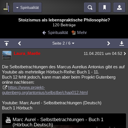
Spiritualität
Bereiche
Stoizismus als lebenspraktische Philosophie?
120 Beiträge
Echtzeit
Diskussionen
Blogs
Videos
Statistiken
Spiritualität
Mehr
Chat
Wiki
Neuigkeiten
Seite
2
/ 6
meine Rubriken
Laura_Maelle
11.04.2021 um 04:52
Menschen
Wissenschaft
Politik
Mystery
Kriminalfälle
Spiritualität
Verschwörungen
Technologie
Ufologie
Die Selbstbetrachtungen des Marcus Aurelius Antonius gibt es auf
Youtube als mehrteilige Hörbuch-Reihe: Buch 1 - 11.
Buch 12 fehlt jedoch, kann man aber beim Projekt Gutenberg
Natur
Umfragen
Unterhaltung
online nachlesen:
weitere Rubriken
https://www.projekt-
gutenberg.org/antonius/selbstbe/chap012.html
Philosophie
Träume
Orte
Esoterik
Literatur
Youtube: Marc Aurel - Selbstbetrachtungen (Deutsch)
Astronomie
Helpdesk
Gruppen
Gaming
Filme
Buch 1 Hörbuch
Musik
Clash
Verbesserungen
Allmystery
English
Marc Aurel - Selbstbetrachtungen - Buch 1
(Hörbuch Deutsch)
Übersichten