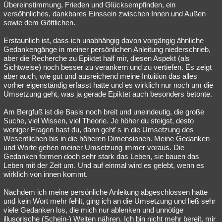
Übereinstimmung, Frieden und Glücksempfinden, ein
versöhnliches, dankbares Einssein zwischen Innen und Außen
sowie dem Göttlichen.
Erstaunlich ist, dass ich unabhängig davon vorgängig ähnliche
Gedankengänge in meiner persönlichen Anleitung niederschrieb,
aber die Recherche zu Epiktet half mir, diesen Aspekt (als
Sichtweise) noch besser zu verankern und zu vertiefen. Es zeigt
aber auch, wie gut und ausreichend meine Intuition das alles
vorher eigenständig erfasst hatte und es wirklich nur noch um die
Umsetzung geht, was ja gerade Epiktet auch besonders betonte.
Am Bergfuß ist die Basis noch breit und uneindeutig, die große
Suche, viel Wissen, viel Theorie. Je höher du steigst, desto
weniger Fragen hast du, dann geht´s in die Umsetzung des
Wesentlichen bis in die höheren Dimensionen. Meine Gedanken
und Worte gehen meiner Umsetzung immer voraus. Die
Gedanken formen doch sehr stark das Leben, sie bauen das
Leben mit der Zeit um. Und auf einmal wird es gelebt, wenn es
wirklich von innen kommt.
Nachdem ich meine persönliche Anleitung abgeschlossen hatte
und kein Wort mehr fehlt, ging ich an die Umsetzung und ließ sehr
viele Gedanken los, die mich nur ablenken und unnötige
illusorische (Schein-) Welten nähren. Ich bin nicht mehr bereit, mir