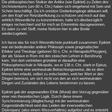
Die philosophischen Stoiker der Antike (wie Epiktet) zu Zeiten des
Urchristentums (um 80 n. Chr.) haben sich eingehend mit Sein und
Schein beschäftigt. Da ich unnütze Gedankengänge abbauen will,
um den Kopf vor Reizüberflutung zu schützen und mich auf das
wirklich Wesentliche zu konzentrieren, hatte ich diesbezüglich
einiges recherchiert und für mich an Erkenntnis dazugewonnen.
Es wäre zu viel Stoff, meine Notizen hier in aller Breite
wiederzugeben.
Ich fasse das für mich Wesentlichste punktuell zusammen: Epiktet
war ein bedeutender antiker Philosoph sowie pragmatischer
Ethiker und Theologe (geboren 50 n. Chr. in Hierapolis/Phrygien),
der als Sklave in Rom mit den stoischen Lehren in Berührung
kam. Von dort vertrieben gründete er daraufhin eine
Philosophenschule in Nikopolis, wo er 138 n. Chr. starb in Epirus.
Epiktet lehrte eine wertneutrale Betrachtungsweise, die es dem
Menschen erlaubt, selbst zu entscheiden, welcher Wert er den
Dingen beimisst, um sich nicht von den an sich wertneutralen
Dingen und Zuständen des Lebens bestimmen zu lassen.
Epiktet gab der angewandten Ethik (Moral) den Vorzug gegenüber
einer rein theoretischen Logik. Durch diese innere
Synchronisierung (Abgleichung) mit der wertneutralen
Gegenständlichkeit wird das Leiden der innerseelischen
Diskrepanz (also einem Missverhältnis) aufgelöst und es entsteht