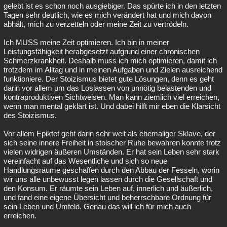
gelebt ist es schon noch ausgiebiger. Das spürte ich in den letzten
Tagen sehr deutlich, wie es mich verändert hat und mich davon
abhält, mich zu verzetteln oder meine Zeit zu vertrödeln.
Ich MUSS meine Zeit optimieren. Ich bin in meiner
Leistungsfähigkeit herabgesetzt aufgrund einer chronischen
Schmerzkrankheit. Deshalb muss ich mich optimieren, damit ich
trotzdem im Alltag und in meinen Aufgaben und Zielen ausreichend
funktioniere. Der Stoizismus bietet gute Lösungen, denn es geht
darin vor allem um das Loslassen von unnötig belastenden und
kontraproduktiven Sichtweisen. Man kann ziemlich viel erreichen,
wenn man mental geklärt ist. Und dabei hilft mir eben die Klarsicht
des Stoizismus.
Vor allem Epiktet geht darin sehr weit als ehemaliger Sklave, der
sich seine innere Freiheit in stoischer Ruhe bewahren konnte trotz
vielen widrigen äußeren Umständen. Er hat sein Leben sehr stark
vereinfacht auf das Wesentliche und sich so neue
Handlungsräume geschaffen durch den Abbau der Fesseln, worin
wir uns alle unbewusst legen lassen durch die Gesellschaft und
den Konsum. Er räumte sein Leben auf, innerlich und äußerlich,
und fand eine eigene Übersicht und beherrschbare Ordnung für
sein Leben und Umfeld. Genau das will ich für mich auch
erreichen.