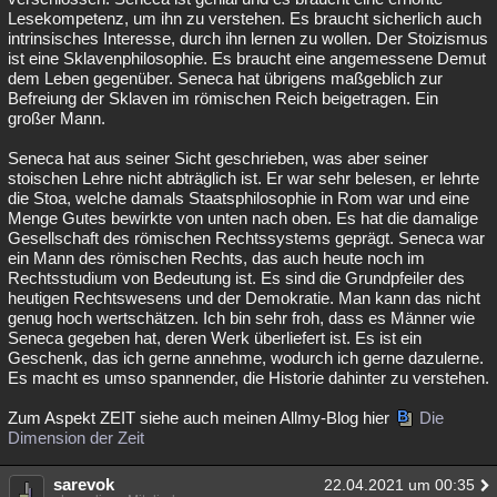
Lesekompetenz, um ihn zu verstehen. Es braucht sicherlich auch
intrinsisches Interesse, durch ihn lernen zu wollen. Der Stoizismus
ist eine Sklavenphilosophie. Es braucht eine angemessene Demut
dem Leben gegenüber. Seneca hat übrigens maßgeblich zur
Befreiung der Sklaven im römischen Reich beigetragen. Ein
großer Mann.
Seneca hat aus seiner Sicht geschrieben, was aber seiner
stoischen Lehre nicht abträglich ist. Er war sehr belesen, er lehrte
die Stoa, welche damals Staatsphilosophie in Rom war und eine
Menge Gutes bewirkte von unten nach oben. Es hat die damalige
Gesellschaft des römischen Rechtssystems geprägt. Seneca war
ein Mann des römischen Rechts, das auch heute noch im
Rechtsstudium von Bedeutung ist. Es sind die Grundpfeiler des
heutigen Rechtswesens und der Demokratie. Man kann das nicht
genug hoch wertschätzen. Ich bin sehr froh, dass es Männer wie
Seneca gegeben hat, deren Werk überliefert ist. Es ist ein
Geschenk, das ich gerne annehme, wodurch ich gerne dazulerne.
Es macht es umso spannender, die Historie dahinter zu verstehen.
Zum Aspekt ZEIT siehe auch meinen Allmy-Blog hier
Die
Dimension der Zeit
sarevok
22.04.2021 um 00:35