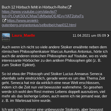
Buch 12 Hörbuch fehlt in Hörbuch-Reihe
https://www.youtube.com/playlist?
list=PLQqK50UCMqaTdMbelqQE4EvyYAT2ohxFs
https://www.projekt-
gutenberg.org/antonius/selbstbe/chap012.html
Laura_Maelle
11.04.2021 um 05:09
Auch wenn ich nicht so viele andere Stoiker erwähnte neben dem
römischen Philosophenkaiser Marcus Aurelius Antonius, hörte ich
auch die anderen stoischen Philosophen auf Youtube, wo es viele
interessante Hörbücher zu den antiken Philosophen gibt (z. B.
zum Stoiker Epiktet).
So ist etwa der Philosoph und Stoiker Lucius Annaeus Seneca
ebenfalls sehr eindrücklich, gerade wenn es um das Thema Zeit
geht. Seneca hat mir da wirklich eine neue Welt erschlossen,
indem ich die Zeit nun viel bewusster wahrnehme. So gesehen
werde ich wohl den Rest meines Lebens doppelt ausnutzen, viel
mehr als das bisherige Leben, auch wenn ich nie jemand war, der
z. B. im Wartesaal kirre wurde.
Ich war schon immer eine unbewusste Stoikerin, aber bewusst