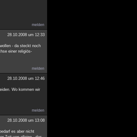
melden
28.10.2008 um 12:33
wollen - da steckt noch
se einer religiös-
melden
28.10.2008 um 12:46
hneiden. Wo kommen wir
melden
28.10.2008 um 13:08
edarf es aber nicht
r Zeit von alleine - das