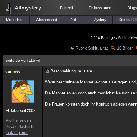
Allmystery
Echtzeit
Diskussionen
Blogs
Menschen
Wissenschaft
Politik
Mystery
Kriminalfäl
2.314 Beiträge
▪ Schlüsselw
Rubrik Spiritualität
10 Bilder
Seite 55 von 116
Beschneidung im Islam
quinn66
Wenn beschnittene Männer leichter zu erregen sind
Die Männer sollen doch auch möglichst Keusch sein
Die Frauen könnten doch ihr Kopftuch ablegen wenn 
dabei seit 2008
Profil anzeigen
Private Nachricht
Link kopieren