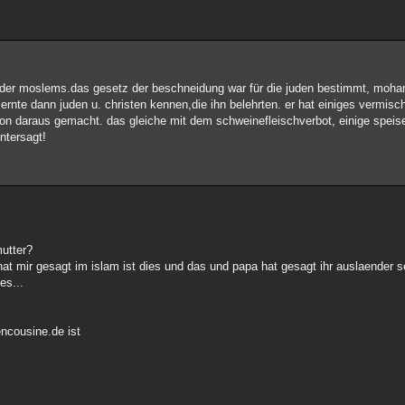
s der moslems.das gesetz der beschneidung war für die juden bestimmt, moh
ernte dann juden u. christen kennen,die ihn belehrten. er hat einiges vermis
ion daraus gemacht. das gleiche mit dem schweinefleischverbot, einige speise
ntersagt!
mutter?
t mir gesagt im islam ist dies und das und papa hat gesagt ihr auslaender se
es...
ncousine.de ist