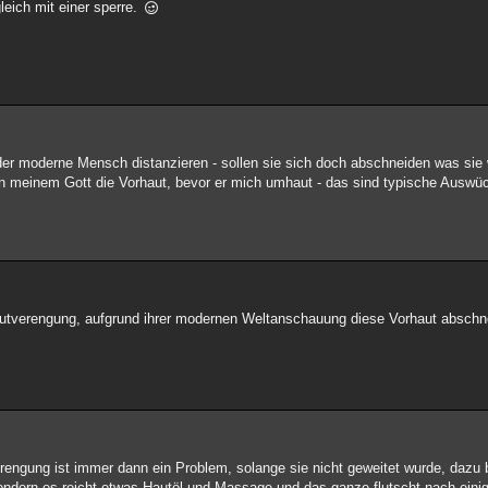
leich mit einer sperre.
 der moderne Mensch distanzieren - sollen sie sich doch abschneiden was sie 
n meinem Gott die Vorhaut, bevor er mich umhaut - das sind typische Auswüch
hautverengung, aufgrund ihrer modernen Weltanschauung diese Vorhaut absc
engung ist immer dann ein Problem, solange sie nicht geweitet wurde, dazu b
ondern es reicht etwas Hautöl und Massage und das ganze flutscht nach einige