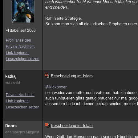
nach islamischer Sicht ist jeder Mensch Muslim von
entscheiden.
Raffinierte Strategie.
So kann man sich all die jüdischen Propheten unter
dabei seit 2006
Profil anzeigen
Private Nachricht
Link kopieren
Lesezeichen setzen
Beschneidung im Islam
kathaj
versteckt
@kickboxer
nein,weder von mutter noch vater ec. hab ich diese 
Private Nachricht
auch tun!quellen gibts genug,brauchst nur mal goog
Link kopieren
ausserdem finde ich deinen beitrag sinnlos, meiner
Lesezeichen setzen
Beschneidung im Islam
Doors
ehemaliges Mitglied
Wenn Gott den Menschen nach seinem Ebenbild gesc