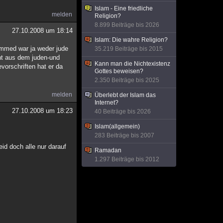
Islam - Eine friedliche
melden
Religion?
8.899 Beiträge bis 2026
27.10.2008 um 18:14
Islam: Die wahre Religion?
ammed war ja weder jude
35.219 Beiträge bis 2015
cht aus dem juden-und
Kann man die Nichtexistenz
vorschriften hat er da
Gottes beweisen?
2.350 Beiträge bis 2025
melden
Überlebt der Islam das
Internet?
27.10.2008 um 18:23
40 Beiträge bis 2026
Islam(allgemein)
283 Beiträge bis 2007
id doch alle nur darauf
Ramadan
1.297 Beiträge bis 2012