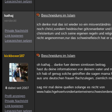
Lesezeichen setzen
Beschneidung im Islam
kathaj
versteckt
ich denke mal das ist wieder so ein misverständni
noch christ,sondern heidnischer götzenanbeter und l
Private Nachricht
christentum und sich seine eigenen regeln und relig
Link kopieren
nicht angenommen,nur das schweinefleisch hat er u
Lesezeichen setzen
Beschneidung im Islam
kickboxer187
oh kathaj... danke fuer deinen sinnlosen beitrag.
hast du deine informationen von deinem vater und 
ich hab of genug solche getroffen die sagen mama ha
aus uns deutschen frauen flachzulegen, ziemlich mi
sag mir mal deine quellen solange es nicht von
dabei seit 2007
www.habichgehoertvondertantemeinerschwesterdere
Profil anzeigen
Private Nachricht
Link kopieren
Lesezeichen setzen