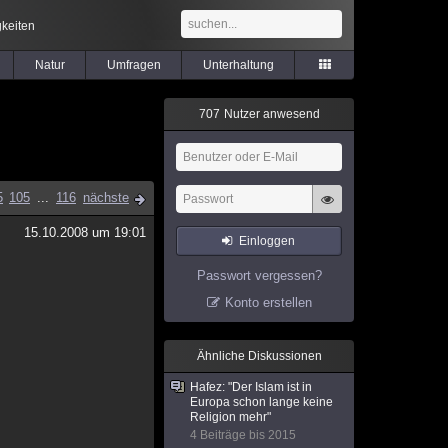
keiten
Natur
Umfragen
Unterhaltung
7
0
7
Nutzer anwesend
5
105
...
116
nächste
15.10.2008 um 19:01
Einloggen
Passwort vergessen?
Konto erstellen
Ähnliche Diskussionen
Hafez: "Der Islam ist in
Europa schon lange keine
Religion mehr"
4 Beiträge bis 2015