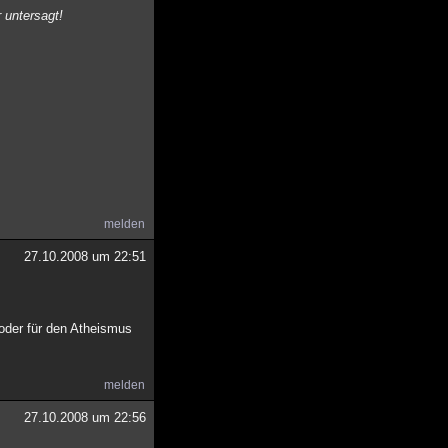
 untersagt!
melden
27.10.2008 um 22:51
 oder für den Atheismus
melden
27.10.2008 um 22:56