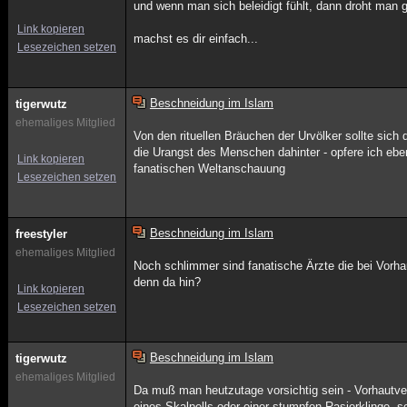
und wenn man sich beleidigt fühlt, dann droht man g
Link kopieren
machst es dir einfach...
Lesezeichen setzen
Beschneidung im Islam
tigerwutz
ehemaliges Mitglied
Von den rituellen Bräuchen der Urvölker sollte sich
die Urangst des Menschen dahinter - opfere ich ebe
Link kopieren
fanatischen Weltanschauung
Lesezeichen setzen
Beschneidung im Islam
freestyler
ehemaliges Mitglied
Noch schlimmer sind fanatische Ärzte die bei Vor
denn da hin?
Link kopieren
Lesezeichen setzen
Beschneidung im Islam
tigerwutz
ehemaliges Mitglied
Da muß man heutzutage vorsichtig sein - Vorhautver
eines Skalpells oder einer stumpfen Rasierklinge, s