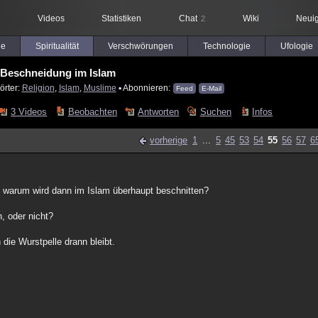
Videos
Statistiken
Chat
Wiki
Neuig
2
le
Spiritualität
Verschwörungen
Technologie
Ufologie
Beschneidung im Islam
örter:
Religion
,
Islam
,
Muslime
▪ Abonnieren:
Feed
E-Mail
3 Videos
Beobachten
Antworten
Suchen
Infos
vorherige
1
...
5
45
53
54
55
56
57
6
, warum wird dann im Islam überhaupt beschnitten?
, oder nicht?
die Wurstpelle drann bleibt.