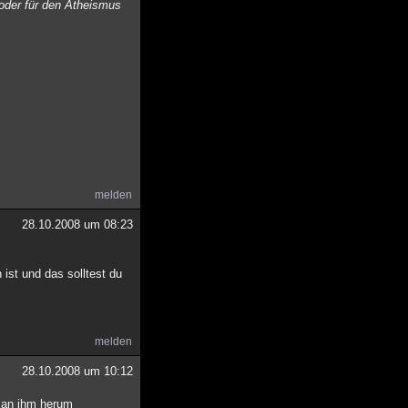
 oder für den Atheismus
melden
28.10.2008 um 08:23
ist und das solltest du
melden
28.10.2008 um 10:12
n an ihm herum