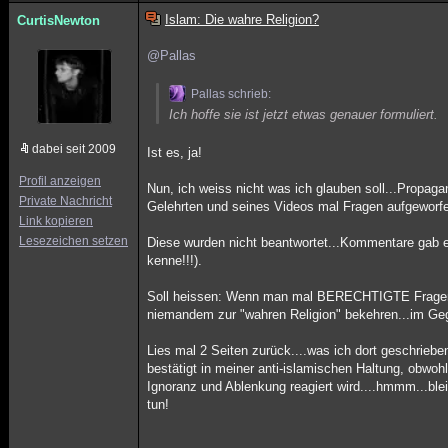
Islam: Die wahre Religion?
CurtisNewton
@Pallas
Pallas schrieb:
Ich hoffe sie ist jetzt etwas genauer formuliert.
dabei seit 2009
Ist es, ja!
Profil anzeigen
Nun, ich weiss nicht was ich glauben soll...Propaga
Private Nachricht
Gelehrten und seines Videos mal Fragen aufgeworf
Link kopieren
Lesezeichen setzen
Diese wurden nicht beantwortet...Kommentare gab es
kenne!!!).
Soll heissen: Wenn man mal BERECHTIGTE Fragen s
niemandem zur "wahren Religion" bekehren...im Gege
Lies mal 2 Seiten zurück....was ich dort geschriebe
bestätigt in meiner anti-islamischen Haltung, obwoh
Ignoranz und Ablenkung reagiert wird....hmmm...bl
tun!