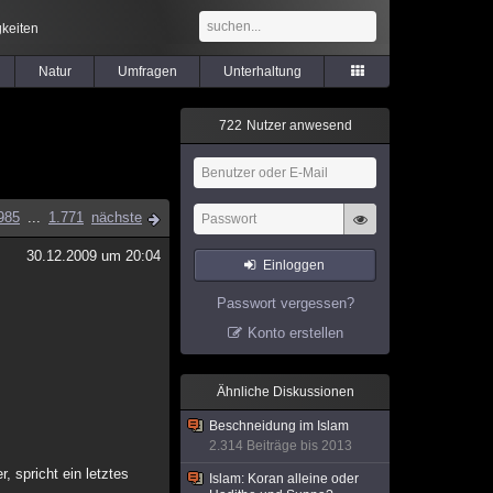
keiten
Natur
Umfragen
Unterhaltung
7
2
2
Nutzer anwesend
985
...
1.771
nächste
30.12.2009 um 20:04
Einloggen
Passwort vergessen?
Konto erstellen
Ähnliche Diskussionen
Beschneidung im Islam
2.314 Beiträge bis 2013
 spricht ein letztes
Islam: Koran alleine oder