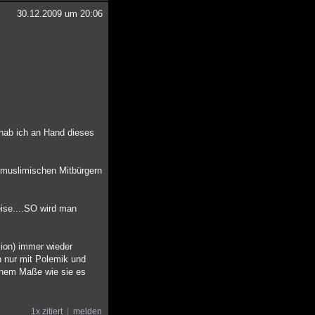
30.12.2009 um 20:06
 hab ich an Hand dieses
n muslimischen Mitbürgern
ise....SO wird man
sion) immer wieder
en nur mit Polemik und
ichem Maße wie sie es
1x zitiert
melden