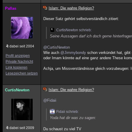
Islam: Die wahre Religion?
Pallas
Dieser Satz gehört selbstverständlich zitiert:
CurtisNewton schrieb:
Seine Aussagen darf ich doch gerne hinterfragen
dabei seit 2004
@CurtisNewton
Wie auch
@Jimmybondy
schon verkündet hat, gibt
Profil anzeigen
oder Imam könnte auf eine ganz andere These kommen
Private Nachricht
Link kopieren
Achja, um Missverständnisse gleich vorzubeugen: I
Lesezeichen setzen
Islam: Die wahre Religion?
CurtisNewton
@Fidaii
Fidaii schrieb:
Yoda hat dir was zu sagen:
dabei seit 2009
Du schaust zu viel TV