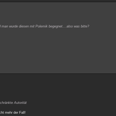
 man wurde diesen mit Polemik begegnet....also was bitte?
schränkte Autorität
cht mehr der Fall!