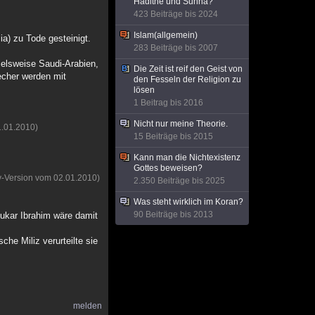
Hadithe und Sunna?
423 Beiträge bis 2024
Islam(allgemein)
a) zu Tode gesteinigt.
283 Beiträge bis 2007
ielsweise Saudi-Arabien,
Die Zeit ist reif den Geist von
echer werden mit
den Fesseln der Religion zu
lösen
1 Beitrag bis 2016
Nicht nur meine Theorie.
1.01.2010)
15 Beiträge bis 2015
Kann man die Nichtexistenz
Gottes beweisen?
v-Version vom 02.01.2010)
2.350 Beiträge bis 2025
Was steht wirklich im Koran?
90 Beiträge bis 2013
ukar Ibrahim wäre damit
che Miliz verurteilte sie
melden