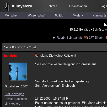
Allmystery
Echtzeit
Diskussionen
Blogs
Menschen
Wissenschaft
Politik
Mystery
Kriminalfäl
I
35.219 Beiträge
▪ Schlüsselw
Rubrik Spiritualität
177 Bilder
Seite 885 von 1.771
Islam: Die wahre Religion?
bekchris
So sieht "die wahre Religion" in Somalia aus:
Somalia Er wird von Henkern gesteinigt
Sein „Verbrechen“: Ehebruch
dabei seit 2007
Profil anzeigen
17.12.2009 - 16:27 UHR
Private Nachricht
Es ist unfassbar, es ist grausam. Ein Mann wird bis
Link kopieren