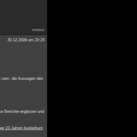
melden
30.12.2009 um 20:20
 sein, die Aussagen des
se Berichte ergänzen und
ber 23 Jahren kunterbunt