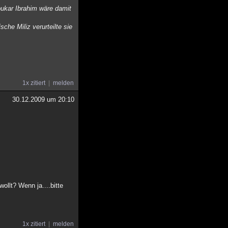
ukar Ibrahim wäre damit
che Miliz verurteilte sie
1x zitiert
melden
30.12.2009 um 20:10
llt? Wenn ja....bitte
1x zitiert
melden