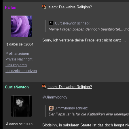
Islam: Die wahre Religion?
Pallas
CurtisNewton schrieb:
Meine Fragen blieben dennoch beantwortet...und
Sorry, ich verstehe deine Frage jetzt nicht ganz ...
dabei seit 2004
Profil anzeigen
Private Nachricht
Link kopieren
Lesezeichen setzen
Islam: Die wahre Religion?
CurtisNewton
@Jimmybondy
Jimmybondy schrieb:
Der Papst ist ja für die Katholiken eine uneinge
dabei seit 2009
Blödsinn, in säkularen Staate ist das doch längst ni