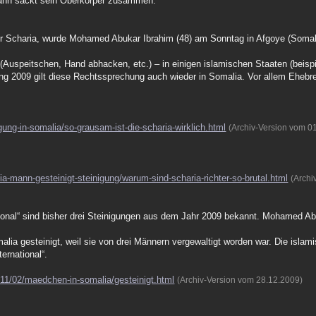
dwann sackt sein Oberkörper zusammen.
r Scharia, wurde Mohamed Abukar Ibrahim (48) am Sonntag in Afgoye (Somali
(Auspeitschen, Hand abhacken, etc.) – in einigen islamischen Staaten (beisp
g 2009 gilt diese Rechtssprechung auch wieder in Somalia. Vor allem Ehebr
igung-in-somalia/so-grausam-ist-die-scharia-wirklich.html
(Archiv-Version vom 0
ia-mann-gesteinigt-steinigung/warum-sind-scharia-richter-so-brutal.html
(Archi
onal“ sind bisher drei Steinigungen aus dem Jahr 2009 bekannt. Mohamed Ab
lia gesteinigt, weil sie von drei Männern vergewaltigt worden war. Die islamis
ernational“.
11/02/maedchen-in-somalia/gesteinigt.html
(Archiv-Version vom 28.12.2009)