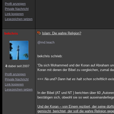
Profil anzeigen
Private Nachricht
Link kopieren
Lesezeichen setzen
Islam: Die wahre Religion?
bekchris
@md.teach
bekchris schrieb:
“Da sich Mohammed und der Koran auf Abraham und 
dabei seit 2007
Koran mit denen der Bibel zu vergleichen, zumal da
Profil anzeigen
<<<
Na und? Dann hat es halt schon schriftlich exi
Private Nachricht
Link kopieren
Lesezeichen setzen
In der Bibel (AT und NT ) berichten über 60 „Auto
bestätigen sich, obwohl sie so weit auseinanderlieg
Und der Koran – von Einem rezitiert, der seine dürf
gemischt, berichtet, der soll die wahre Religion g