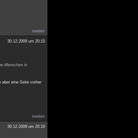
melden
30.12.2009 um 20:10
che Menschen in
e aber eine Seite vorher
melden
30.12.2009 um 20:10