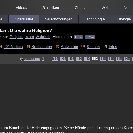
Videos
Statistiken
Chat
Wiki
Neuig
2
le
Spiritualität
Verschwörungen
Technologie
Ufologie
slam: Die wahre Religion?
örter:
Religion
,
Islam
,
Wahrheit
▪ Abonnieren:
Feed
E-Mail
201 Videos
Beobachten
Antworten
Suchen
Infos
vorherige
1
...
785
835
875
883
884
885
886
887
895
935
 zum Bauch in die Erde eingegraben. Seine Hände presst er eng an den Körper,