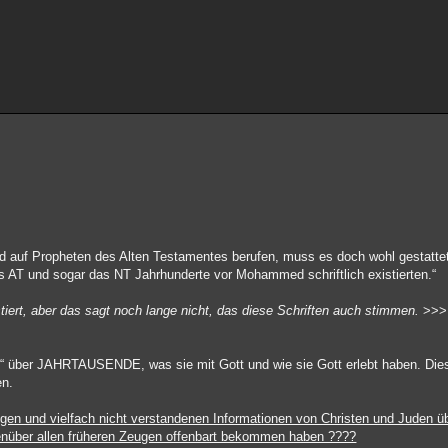
auf Propheten des Alten Testamentes berufen, muss es doch wohl gestattet
s AT und sogar das NT Jahrhunderte vor Mohammed schriftlich existierten.“
stiert, aber das sagt noch lange nicht, das diese Schriften auch stimmen.
>>>
ren“ über JAHRTAUSENDE, was sie mit Gott und wie sie Gott erlebt haben. Die
en.
tigen und vielfach nicht verstandenen Informationen von Christen und Juden ü
egenüber allen früheren Zeugen offenbart bekommen haben ????