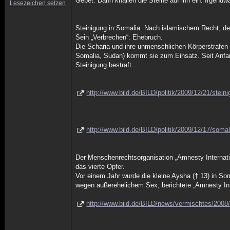
Gebet. Dann knallen die Steine auf ihn ein. Irgen
Lesezeichen setzen
Steinigung in Somalia. Nach islamischem Recht, de
Sein „Verbrechen“: Ehebruch.
Die Scharia und ihre unmenschlichen Körperstrafen 
Somalia, Sudan) kommt sie zum Einsatz. Seit Anfan
Steinigung bestraft.
http://www.bild.de/BILD/politik/2009/12/21/stein
http://www.bild.de/BILD/politik/2009/12/17/somal
Der Menschenrechtsorganisation „Amnesty Internati
das vierte Opfer.
Vor einem Jahr wurde die kleine Aysha († 13) in Soma
wegen außerehelichem Sex, berichtete „Amnesty Int
http://www.bild.de/BILD/news/vermischtes/2008/