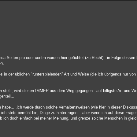
nda Seiten pro oder contra wurden hier geächtet (zu Recht)...in Folge dessen
en.
 in der üblichen "runterspielenden" Art und Weise (die ich übrigends nur vo
tellt, wird diesen IMMER aus dem Weg gegangen...auf billigste Art und We
nteil...
n habe.....ich werde durch solche Verhaltensweisen (wie hier in dieser Diskus
l ich stets bemüht bin, Dinge zu hinterfragen....aber wenn ich auf diese Frag
eib ich doch einfach bei meiner Meinung, und grenze solche Menschen in gle