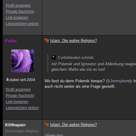
Profil anzeigen
Private Nachricht
Link kopieren
Lesezeichen setzen
Islam: Die wahre Religion?
Pallas
CurtisNewton schrieb:
mit Polemik und Ignoranz und Ablenkung reagier
gleichem Maße wie sie es tun!
dabei seit 2004
Wo liest du denn Polemik heraus?
@Jimmybondy
h
auch nicht weiter als eine Frage gestellt.
Profil anzeigen
Private Nachricht
Link kopieren
Lesezeichen setzen
Islam: Die wahre Religion?
Killthepain
ehemaliges Mitglied
@bekchris