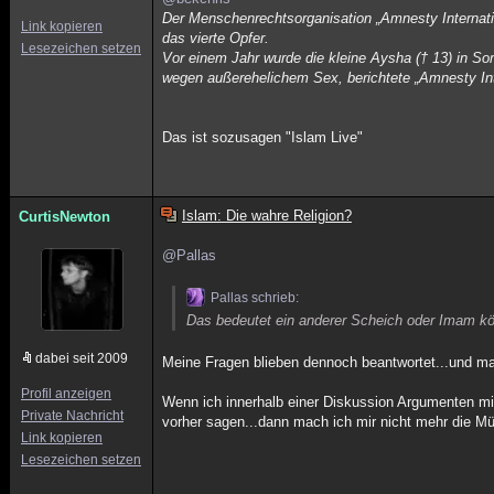
Der Menschenrechtsorganisation „Amnesty Internati
Link kopieren
das vierte Opfer.
Lesezeichen setzen
Vor einem Jahr wurde die kleine Aysha († 13) in Soma
wegen außerehelichem Sex, berichtete „Amnesty Int
Das ist sozusagen "Islam Live"
Islam: Die wahre Religion?
CurtisNewton
@Pallas
Pallas schrieb:
Das bedeutet ein anderer Scheich oder Imam k
dabei seit 2009
Meine Fragen blieben dennoch beantwortet...und ma
Profil anzeigen
Wenn ich innerhalb einer Diskussion Argumenten mit
Private Nachricht
vorher sagen...dann mach ich mir nicht mehr die M
Link kopieren
Lesezeichen setzen