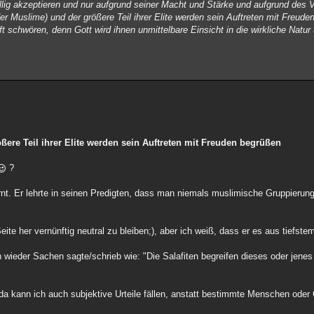
illig akzeptieren und nur aufgrund seiner Macht und Stärke und aufgrund des
r Muslime) und der größere Teil ihrer Elite werden sein Auftreten mit Freude
 schwören, denn Gott wird ihnen unmittelbare Einsicht in die wirkliche Natu
ßere Teil ihrer Elite
werden sein Auftreten mit Freuden begrüßen
?
nt. Er lehrte in seinen Predigten, dass man niemals muslimische Gruppierun
ite her vernünftig neutral zu bleiben;), aber ich weiß, dass er es aus tiefst
 wieder Sachen sagte/schrieb wie: "Die Salafiten begreifen dieses oder jenes n
, da kann ich auch subjektive Urteile fällen, anstatt bestimmte Menschen oder