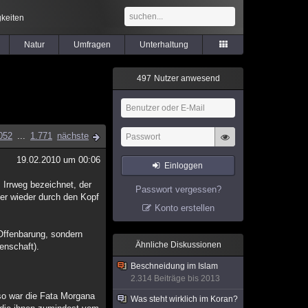
keiten
Natur
Umfragen
Unterhaltung
4
9
7
Nutzer anwesend
052
...
1.771
nächste
19.02.2010 um 00:06
Einloggen
 Irrweg bezeichnet, der
Passwort vergessen?
er wieder durch den Kopf
Konto erstellen
Offenbarung, sondern
Ähnliche Diskussionen
enschaft).
Beschneidung im Islam
2.314 Beiträge bis 2013
so war die Fata Morgana
Was steht wirklich im Koran?