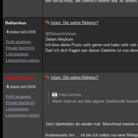
wie Ibn-al-Arabi, der ziemlich belehrt war, es ander
Islam: Die wahre Religion?
Balkanikus
dabei seit 2009
@DahamImIslam
Selam Aleykum
Profil anzeigen
Ich lese deine Posts sehr gerne und habe sehr viel
Private Nachricht
Darf ich dich fragen wer dieser Gelehrte ist von de
Link kopieren
Lesezeichen setzen
Islam: Die wahre Religion?
DahamImIslam
dabei seit 2009
Fidaii schrieb:
Profil anzeigen
Wenn man es auf das eigene Seelenvolk bezieht
Private Nachricht
Link kopieren
Lesezeichen setzen
Jetzt übertreibst du wieder mal. Manchmal meinen
Andererseits hm ... vlt bin ich selbst nur eine Meta