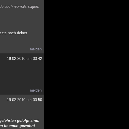
rde auch niemals sagen,
sste nach deiner
melden
19.02.2010 um 00:42
melden
19.02.2010 um 00:50
elehrten gefolgt sind,
ihren Imamen gewohnt