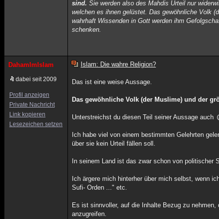
sind.
Sie werden also des Mahdis Urteil nur widerw
welchen es ihnen gelüstet. Das gewöhnliche Volk (de
wahrhaft Wissenden in Gott werden ihm Gefolgschaft
schenken.
Islam: Die wahre Religion?
DahamImIslam
dabei seit 2009
Das ist eine weise Aussage.
Profil anzeigen
Das gewöhnliche Volk (der Muslime) und
der grö
Private Nachricht
Link kopieren
Unterstreichst du diesen Teil seiner Aussage auch
Lesezeichen setzen
Ich habe viel von einem bestimmten Gelehrten geler
über sie kein Urteil fällen soll.
In seinem Land ist das zwar schon von politischer Se
Ich ärgere mich hinterher über mich selbst, wenn ich
Sufi- Orden ..." etc.
Es ist sinnvoller, auf die Inhalte Bezug zu nehmen
anzugreifen.