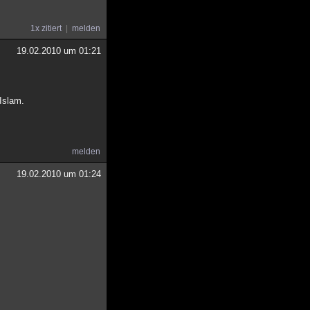
1x zitiert
melden
19.02.2010 um 01:21
 Islam.
melden
19.02.2010 um 01:24