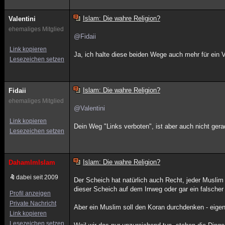
Islam: Die wahre Religion?
Valentini
ehemaliges Mitglied
@Fidaii
Link kopieren
Ja, ich halte diese beiden Wege auch mehr für ein
Lesezeichen setzen
Islam: Die wahre Religion?
Fidaii
ehemaliges Mitglied
@Valentini
Link kopieren
Dein Weg "Links verboten", ist aber auch nicht ge
Lesezeichen setzen
Islam: Die wahre Religion?
DahamImIslam
dabei seit 2009
Der Scheich hat natürlich auch Recht, jeder Musli
dieser Scheich auf dem Irrweg oder gar ein falscher 
Profil anzeigen
Private Nachricht
Aber ein Muslim soll den Koran durchdenken - eige
Link kopieren
Lesezeichen setzen