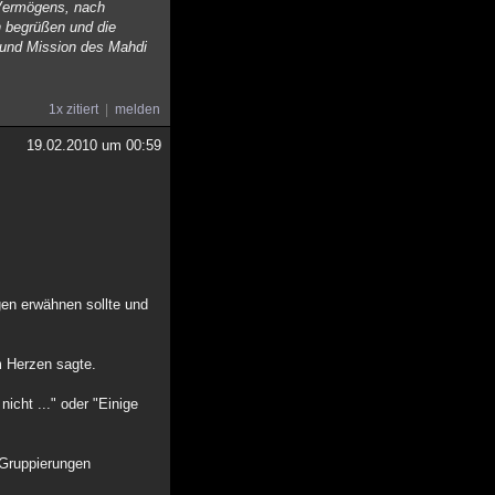
 Vermögens, nach
n begrüßen und die
r und Mission des Mahdi
1x zitiert
melden
19.02.2010 um 00:59
gen erwähnen sollte und
em Herzen sagte.
icht ..." oder "Einige
 Gruppierungen