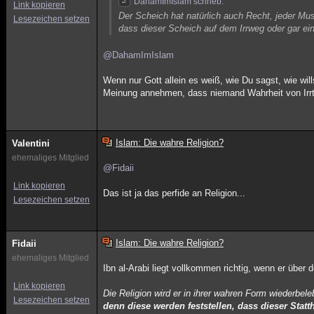
DahamImIslam schrieb:
Link kopieren
Der Scheich hat natürlich auch Recht, jeder Mu
Lesezeichen setzen
dass dieser Scheich auf dem Irrweg oder gar ein 
@DahamImIslam
Wenn nur Gott allein es weiß, wie Du sagst, wie w
Meinung annehmen, dass niemand Wahrheit von Irrt
Islam: Die wahre Religion?
Valentini
ehemaliges Mitglied
@Fidaii
Link kopieren
Das ist ja das perfide an Religion...
Lesezeichen setzen
Islam: Die wahre Religion?
Fidaii
ehemaliges Mitglied
Ibn al-Arabi liegt vollkommen richtig, wenn er über
Link kopieren
Die Religion wird er in ihrer wahren Form wiederbele
Lesezeichen setzen
denn diese werden feststellen, dass dieser Statt