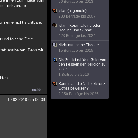
r die ihnen zumindest vom
90 Beiträge bis 2013
e Trinkvorräte
Islam(allgemein)
283 Beiträge bis 2007
m eine nicht sichtbare,
Islam: Koran alleine oder
Hadithe und Sunna?
423 Beiträge bis 2024
 und falsche Ziele.
Nicht nur meine Theorie.
aft erarbeiten. Denn wir
15 Beiträge bis 2015
Die Zeit ist reif den Geist von
den Fesseln der Religion zu
lösen
1 Beitrag bis 2016
ebten.
Kann man die Nichtexistenz
Gottes beweisen?
melden
2.350 Beiträge bis 2025
19.02.2010 um 00:08