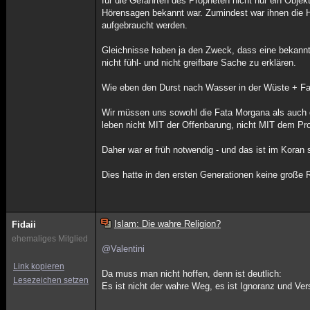
für die Gefährten des Propheten nicht nur ein Objek
Hörensagen bekannt war. Zumindest war ihnen die H
aufgebraucht werden.
Gleichnisse haben ja den Zweck, dass eine bekannte
nicht fühl- und nicht greifbare Sache zu erklären.
Wie eben den Durst nach Wasser in der Wüste + Fat
Wir müssen uns sowohl die Fata Morgana als auch di
leben nicht MIT der Offenbarung, nicht MIT dem Pr
Daher war er früh notwendig - und das ist im Koran 
Dies hatte in den ersten Generationen keine große R
Islam: Die wahre Religion?
Fidaii
ehemaliges Mitglied
@Valentini
Link kopieren
Da muss man nicht hoffen, denn ist deutlich:
Lesezeichen setzen
Es ist nicht der wahre Weg, es ist Ignoranz und Ve