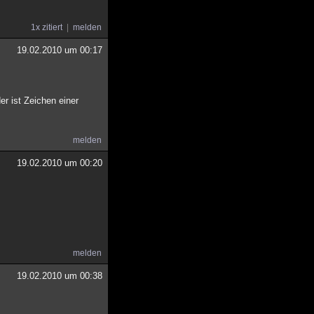
1x zitiert
melden
19.02.2010 um 00:17
er ist Zeichen einer
melden
19.02.2010 um 00:20
melden
19.02.2010 um 00:38