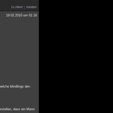
1x zitiert
melden
19.02.2010 um 01:16
elche blindlings den
rstellen, dass ein Mann