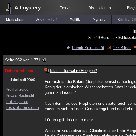
Allmystery
Echtzeit
Diskussionen
Blog
Menschen
Wissenschaft
Politik
Mystery
Kriminalfäl
I
35.219 Beiträge
▪ Schlüsselw
Rubrik Spiritualität
177 Bilder
Seite 952 von 1.771
Islam: Die wahre Religion?
DahamImIslam
dabei seit 2009
Für mich ist die Kalam (die philosophische/theologi
König der islamischen Wissenschaften. Was ist edl
Profil anzeigen
gehen zu lassen?
Private Nachricht
Link kopieren
Nach dem Tod des Propheten und später auch seine
Lesezeichen setzen
mussten sich mit dem Gedankengut und den Lehrmet
Für uns gilt das umso mehr.
Wenn im Koran etwa das Gleichnis einer Fata Morga