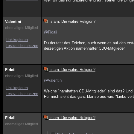
Weil wir das nur unzureichend tun, stehen die Dinge
Islam: Die wahre Religion?
Valentini
ehemaliges Mitglied
@Fidaii
Link kopieren
Du deutest das Zeichen, auch wenn es auf den ersten
Lesezeichen setzen
derzeitigen Aktion namenhafter CDU-Mitglieder
Islam: Die wahre Religion?
Fidaii
ehemaliges Mitglied
@Valentini
Link kopieren
Welche "namhaften CDU-Mitglieder" sind das? Und 
Lesezeichen setzen
Für mich sieht das ganz klar so aus wie: "Links ver
Islam: Die wahre Religion?
Fidaii
ehemaliges Mitglied