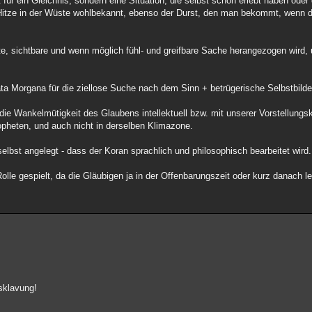
t für ein Gleichnis, sondern eine Situation, die selbst schon erlebt haben ode
itze in der Wüste wohlbekannt, ebenso der Durst, den man bekommt, wenn di
, sichtbare und wenn möglich fühl- und greifbare Sache herangezogen wird, u
a Morgana für die ziellose Suche nach dem Sinn + betrügerische Selbstbilder
e Wankelmütigkeit des Glaubens intellektuell bzw. mit unserer Vorstellungskr
opheten, und auch nicht in derselben Klimazone.
selbst angelegt - dass der Koran sprachlich und philosophisch bearbeitet wird.
olle gespielt, da die Gläubigen ja in der Offenbarungszeit oder kurz danach l
rsklavung!