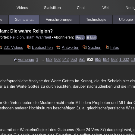
s
Videos
Statistiken
Chat
Wiki
Neuig
le
Spiritualität
Verschwörungen
Technologie
Ufologie
slam: Die wahre Religion?
örter:
Religion
,
Islam
,
Wahrheit
▪ Abonnieren:
Feed
E-Mail
201 Videos
Beobachten
Antworten
Suchen
Infos
vorherige
1
...
852
902
942
950
951
952
953
954
962
1.002
1.
sche/sprachliche Analyse der Worte Gottes im Koran), die der Scheich hier als
er als die Worte Gottes zu durchleuchten, darüber nachzudenken und sie imm
r Gefährten lebten die Muslime nicht mehr MIT dem Propheten und MIT der 
hoden anderer Hochkulturen beschäftigen (u. a. griechische/persische Wiss
na mit der Wankelmütigkeit des Glabuens (Sure 24 Vers 37) dargelegt wird, 