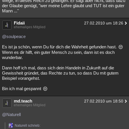
Wege, in dieses Reich zu gelangen. Er sagt aber nicht, dass dazu
der Glaube genügt, "wer meine Lehre glaubt und TUT ist ein guter
Besucht
Teilgenommen
Alle
Neue
Geschlossen
Mann ..."
Lesenswert
Schlüsselwörter
Fidaii
27.02.2010 um 18:26
ehemaliges Mitglied
@soulpeace
Es ist ja schön, wenn Du für dich die Wahrheit gefunden hast.
Wenn es dir hilft, ein guter Mensch zu sein, dann ist es doch
wunderbar.
Dann hoff ich mal, dass sich dein Handeln in Zukunft auf die
Gewissheit gründet, das Rechte zu tun, so dass Du mit gutem
Beispiel vorangehst.
Bin ich mal gespannt
md.teach
27.02.2010 um 18:50
ehemaliges Mitglied
@Naturell
Naturell schrieb: