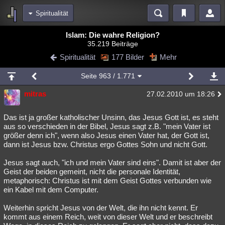
Spiritualität
Bereiche
Islam: Die wahre Religion?
35.219 Beiträge
Echtzeit
Diskussionen
Blogs
Videos
Statistiken
Spiritualität
177 Bilder
Mehr
Chat
Wiki
Neuigkeiten
2
Seite
963
/ 1.771
meine Rubriken
mitras
27.02.2010 um 18:26
Menschen
Wissenschaft
Politik
Mystery
Kriminalfälle
Spiritualität
Verschwörungen
Technologie
Ufologie
Das ist ja großer katholischer Unsinn, das Jesus Gott ist, es steht
aus so verschieden in der Bibel, Jesus sagt z.B. "mein Vater ist
größer denn ich", wenn also Jesus einen Vater hat, der Gott ist,
Natur
Umfragen
Unterhaltung
dann ist Jesus bzw. Christus ergo Gottes Sohn und nicht Gott.
weitere Rubriken
Jesus sagt auch, "ich und mein Vater sind eins". Damit ist aber der
Philosophie
Träume
Orte
Esoterik
Literatur
Geist der beiden gemeint, nicht die personale Identität,
metaphorisch: Christus ist mit dem Geist Gottes verbunden wie
Astronomie
Helpdesk
Gruppen
Gaming
Filme
ein Kabel mit dem Computer.
Musik
Clash
Verbesserungen
Allmystery
English
Weiterhin spricht Jesus von der Welt, die ihn nicht kennt. Er
kommt aus einem Reich, weit von dieser Welt und er beschreibt
Übersichten