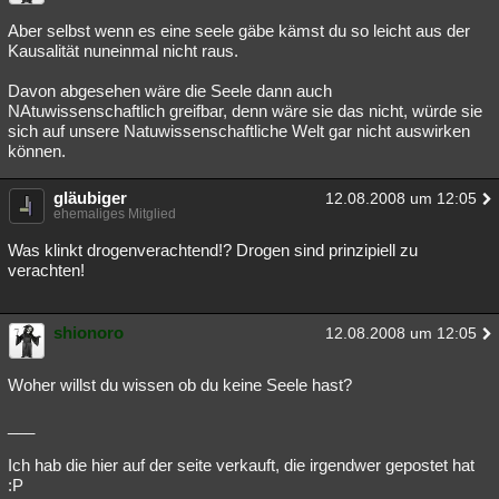
Besucht
Teilgenommen
Alle
Neue
Geschlossen
Aber selbst wenn es eine seele gäbe kämst du so leicht aus der
Kausalität nuneinmal nicht raus.
Lesenswert
Schlüsselwörter
Davon abgesehen wäre die Seele dann auch
NAtuwissenschaftlich greifbar, denn wäre sie das nicht, würde sie
sich auf unsere Natuwissenschaftliche Welt gar nicht auswirken
können.
gläubiger
12.08.2008 um 12:05
ehemaliges Mitglied
Was klinkt drogenverachtend!? Drogen sind prinzipiell zu
verachten!
shionoro
12.08.2008 um 12:05
Woher willst du wissen ob du keine Seele hast?
___
Ich hab die hier auf der seite verkauft, die irgendwer gepostet hat
:P