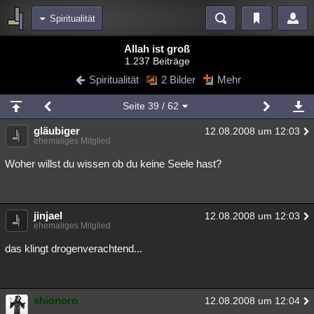
Spiritualität
Bereiche
Allah ist groß
1.237 Beiträge
Echtzeit
Diskussionen
Blogs
Videos
Statistiken
Spiritualität
2 Bilder
Mehr
Chat
Wiki
Neuigkeiten
2
Seite
39
/ 62
meine Rubriken
gläubiger
12.08.2008 um 12:03
Menschen
Wissenschaft
Politik
Mystery
Kriminalfälle
ehemaliges Mitglied
Spiritualität
Verschwörungen
Technologie
Ufologie
Woher willst du wissen ob du keine Seele hast?
Natur
Umfragen
Unterhaltung
weitere Rubriken
jinjael
12.08.2008 um 12:03
ehemaliges Mitglied
Philosophie
Träume
Orte
Esoterik
Literatur
das klingt drogenverachtend...
Astronomie
Helpdesk
Gruppen
Gaming
Filme
Musik
Clash
Verbesserungen
Allmystery
English
shionoro
12.08.2008 um 12:04
Übersichten