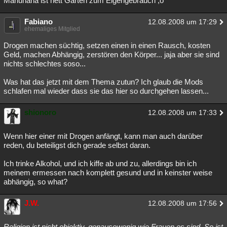
Mariuhana ist nett Garten zum Eigengebrauch ;o
Fabiano
12.08.2008 um 17:29
ehemaliges Mitglied
Drogen machen süchtig, setzen einen in einen Rausch, kosten
Geld, machen Abhängig, zerstören den Körper... jaja aber sie sind
nichts schlechtes soso...
Was hat das jetzt mit dem Thema zutun? Ich glaub die Mods
schlafen mal wieder dass sie das hier so durchgehen lassen...
shionoro
12.08.2008 um 17:33
Wenn hier einer mit Drogen anfängt, kann man auch darüber
reden, du beteiligst dich gerade selbst daran.
Ich trinke Alkohol, und ich kiffe ab und zu, allerdings bin ich
meinem ermessen nach komplett gesund und in keinster weise
abhängig, so what?
J.W.
12.08.2008 um 17:56
Religion ist nicht objektiv, genausowenig wie Frauen es sind. So ist