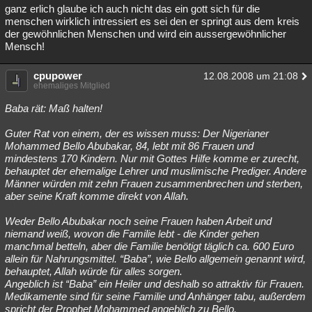
ganz erlich glaube ich auch nicht das ein gott sich für die
menschen wirklich intressiert es sei den er springt aus dem kreis
der gewöhnlichen Menschen und wird ein aussergewöhnlicher
Mensch!
cpupower
12.08.2008 um 21:08
ehemaliges Mitglied
Baba rät: Maß halten!
Guter Rat von einem, der es wissen muss: Der Nigerianer
Mohammed Bello Abubakar, 84, lebt mit 86 Frauen und
mindestens 170 Kindern. Nur mit Gottes Hilfe komme er zurecht,
behauptet der ehemalige Lehrer und muslimische Prediger. Andere
Männer würden mit zehn Frauen zusammenbrechen und sterben,
aber seine Kraft komme direkt von Allah.
Weder Bello Abubakar noch seine Frauen haben Arbeit und
niemand weiß, wovon die Familie lebt - die Kinder gehen
manchmal betteln, aber die Familie benötigt täglich ca. 600 Euro
allein für Nahrungsmittel. “Baba”, wie Bello allgemein genannt wird,
behauptet, Allah würde für alles sorgen.
Angeblich ist “Baba” ein Heiler und deshalb so attraktiv für Frauen.
Medikamente sind für seine Familie und Anhänger tabu, außerdem
spricht der Prophet Mohammed angeblich zu Bello.