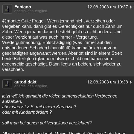
Fabiano
12.08.2008 um 10:37
ehemaliges Mitglied
@monte: Gute Frage - Wenn jemand nicht verzeihen oder
vergeben kann, dann gibt es Gerechtigkeit nur durch Zahn um
Zahn. Wenn jemand darauf besteht geht es nicht anders. Und
dieser Verzicht auf was auch immer - Vergeltung,
Wiedergutmachung, Entschädigung (was immer auf den
entstandenen Schaden hinausläuft) kann natürlich nur vom
geschädigten angewandt werden. Aber oft sind in einem Streit
beide Beteiligten (gleichermaßen) schuld und haben sich
gegenseitig geschädigt. Dann liegts an beiden, sich wieder zu
versöhnen.
autodidakt
12.08.2008 um 10:38
ehemaliges Mitglied
jetzt will ich garnicht die vielen unmenschlichen Verbrechen
aufzählen,
aber was ist z.B. mit einem Karadzic?
oder mit Kindermördern ?
soll man bei denen auf Vergeltung verzichten?
Allzu menschlich gedacht. Meinst Du nicht, Gott weiß ob dieser