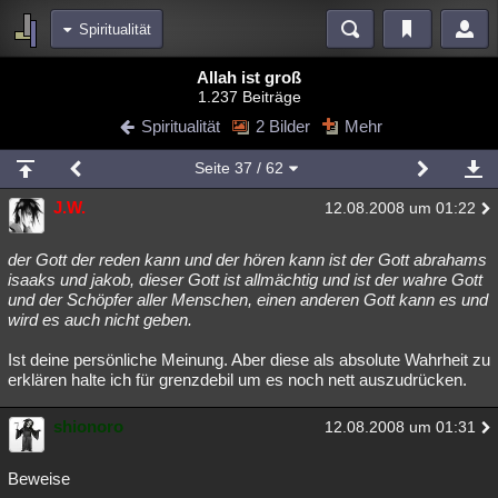
Spiritualität
Bereiche
Allah ist groß
1.237 Beiträge
Echtzeit
Diskussionen
Blogs
Videos
Statistiken
Spiritualität
2 Bilder
Mehr
Chat
Wiki
Neuigkeiten
2
Seite
37
/ 62
meine Rubriken
J.W.
12.08.2008 um 01:22
Menschen
Wissenschaft
Politik
Mystery
Kriminalfälle
Spiritualität
Verschwörungen
Technologie
Ufologie
der Gott der reden kann und der hören kann ist der Gott abrahams
isaaks und jakob, dieser Gott ist allmächtig und ist der wahre Gott
und der Schöpfer aller Menschen, einen anderen Gott kann es und
Natur
Umfragen
Unterhaltung
wird es auch nicht geben.
weitere Rubriken
Ist deine persönliche Meinung. Aber diese als absolute Wahrheit zu
Philosophie
Träume
Orte
Esoterik
Literatur
erklären halte ich für grenzdebil um es noch nett auszudrücken.
Astronomie
Helpdesk
Gruppen
Gaming
Filme
shionoro
12.08.2008 um 01:31
Musik
Clash
Verbesserungen
Allmystery
English
Beweise
Übersichten