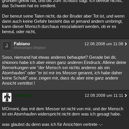
gründen gekillt hat, und bis zum Schluss sagt: Ich bereue nichts,
das Schwein hat es verdient.
Der bereut seine Taten nicht, da der Bruder aber Tot ist, und wenn
dann auch keine Gefahr besteht das er jemand andern umbringt,
kann dieser Mensch durchaus resozialisiert werden, ob er es
bereut, oder nicht,
Fabiano
12.08.2008 um 11:08
ehemaliges Mitglied
Soso, niemand hat etwas anderes behauptet? Gerade bei dir,
shionoro habe ich aber einen ganz anderen Eindruck. Alleine deine
Bemerkungen wie "der Mensch sei nichts anderes als ein
Atomhaufen" oder "er ist mir ins Messer gerannt, ich habe daher
keine Schuld" usw. zeigen mir, dass du aber eine ganz andere
Ansicht vertrittst !
shionoro
12.08.2008 um 11:11
MOment, das mit dem Messer ist nicht von mir, und der Mensch
ist ein Atomhaufen widerspricht nicht dem was ich gesagt habe.
was glaubst du denn was ich für Ansichten vertrete -.-