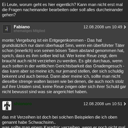
Ei Leute, worum geht es hier eigentlich? Kann man nicht erst mal
die Fragen nacheinander bearbeiten oder soll alles durcheinander
gehen?
Fabiano
12.08.2008 um 10:49
ehemaliges Mitglied
monte: Vergebung ist ein Entgegenkommen - Das hat
grundsätzlich nur dann überhaupt Sinn, wenn ein überführter Täter
schon (innerlich) von seinen bösen Taten abstand genommen hat,
sprich, dass es ihm selber leid tut. Wer keine Reue zeigt, dem
braucht auch nicht verziehen zu werden. Es gibt durchaus, wenn
auch selten in der weltlichen Gerichtsbarkeit das Gnadengesuch -
das kann aber so meine ich, nur jemand stellen, der sich schuldig
bekennt und auch bereut. Dann aber meine ich, sollte man nicht
dieselbe strenge walten lassen wie bei denen, die auch noch stolz
auf ihre Untaten sind, keine Reue zeigen oder sich ihrer Schuld gar
nicht bewusst sind was sie angerichtet haben.
shionoro
12.08.2008 um 10:51
das mit Verzeihen ist doch bei solchen Beispielen die ich oben
genannt habe Schwachsinn..
was sollte man einem Karadzic verzeihen, wenn er noch nicht mal