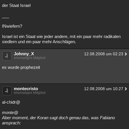
der Staat Israel
Besucht
Teilgenommen
Alle
Neue
Geschlossen
___
Lesenswert
Schlüsselwörter
INwiefern?
Israel ist ein Staat wie jeder andere, mit ein paar mehr radikalen
siedlern und ein paar mehr Anschlägen.
Johnny_X
12.08.2008 um 02:23
ehemaliges Mitglied
es wurde prophezeit
montecristo
12.08.2008 um 10:27
ehemaliges Mitglied
al-chidr@
monte@
Aber moment, der Koran sagt doch genau das, was Fabiano
ansprach: