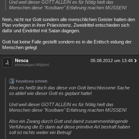
Und weil dieser GOTT ALLEIN es für Nötig hielt das
Besucht
Teilgenommen
Alle
Neue
Geschlossen
Menschen diese "Kostbare" Erfahrung machen MÜSSEN!
Lesenswert
Schlüsselwörter
Nein, nicht nur Gott sondern alle menschlichen Geister hatten den
Plan vorliegen in ihrer Präexistenz, Zweidrittel entschieden sich
dafür und Eindrittel mit Satan dagegen.
Gott hat keine Falle gestellt sondern es in die Enttsch eidung der
Menschen gelegt
Nesca
05.08.2012 um 13:48
ehemaliges Mitglied
Keysibuna schrieb:
Also es heißt doch das diese von Gott beschlossene Sache
so ablief wie dieser Gott es geplant hatte!
Und weil dieser GOTT ALLEIN es für Nötig hielt das
Menschen diese "Kostbare" Erfahrung machen MÜSSEN!
Also ein Zwang durch Gott und damit zusammenhängende
Verführung die Er dann auf diese primitive Art bestraft haben
soll ist nichts weiter ein Betrug!