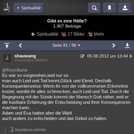
Spiritualität
Bereiche
Gibt es eine Hölle?
1.907 Beiträge
Echtzeit
Diskussionen
Blogs
Videos
Statistiken
Spiritualität
17 Bilder
Mehr
Chat
Wiki
Neuigkeiten
Seite
81
/ 96
meine Rubriken
shauwang
05.08.2012 um 13:44
Menschen
Wissenschaft
Politik
Mystery
Kriminalfälle
ehemaliges Mitglied
Spiritualität
Verschwörungen
Technologie
Ufologie
@Keysibuna
Es war so vorgesehen,weil nur so
man auch Leid und Tod kennt,Glück und Elend. Deshalb
Natur
Umfragen
Unterhaltung
Konsequenterweise: Wenn ihr von der vollkommenen Erkenntnis
weitere Rubriken
kostet, werdet ihr alles schmecken, auch Leid und Tod. Durch die
Begegnung mit der Sünde kommt der Mensch Gott näher, weil er
Philosophie
Träume
Orte
Esoterik
Literatur
die kostbare Erfahrung der Entscheidung und ihrer Konsequenzen
machen kann.
Astronomie
Helpdesk
Gruppen
Gaming
Filme
Adam und Eva hatten aber die Wahl
auch anders zu entscheiden und das Gebot zu halten.
Musik
Clash
Verbesserungen
Allmystery
English
Keysibuna schrieb:
Übersichten