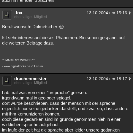
auch in fremden Sprachen!
-fox-
13.10.2004 um 15:16
ehemaliges Mitglied
Berufswunsch: Dolmetscher
Ist sehr interressant dieses Phänomen. Bin schon gespannt auf
die weiteren Beiträge dazu.
~~~~~~~~~~~~~~~~~~~~~~~~~~~~~~~
""!MARK MY WORDS!""
- www.digitalrocks.de -" Forum
drachenmeister
13.10.2004 um 18:17
ehemaliges Mitglied
hab mal was von einer "ursprache" gelesen.
irgendwann mal in geo oder spiegel.
dort wurde beschrieben, dass der mensch mit der sprache
eigentlich nur seine gedanken darstellt, und zwar so, dass andere
mit ihm komunizieren können.
doch diese gedanken sind im grunde genommen nieh in einer
wirklichen sprache aufgebaut.
im laufe der zeit hat die sprache aber leider unsere gedanken