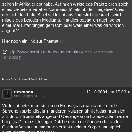
schon in Afrika erlebt habe. Auf mich wirkte das Praktizieren solch
Besucht
Teilgenommen
Alle
Neue
Geschlossen
eines Gebets aber eher "dämonisch", als ob der "negative" Geist
der sich durch die Bibel schleicht ans Tageslicht gebracht wird
Lesenswert
Schlüsselwörter
mittels des betedem Mediums. Hat dies bezüglich auch schon
einer mal Erfahrungen gemacht oder weiß einer was da wirklich
abgeht ?
Hier noch ein link zur Thematik.
http://www.horst-koch.de/zungen.htm
(Archiv-Version vom
19.10.2004)
In der 0 steckt des Rätsels Lösung !
desmoda
13.10.2004 um 15:03
ehemaliges Mitglied
Vielleicht betet man sich so in Extase,das man dann fremde
Sprachen spricht!Ist ja in anderen Kulturen ähnlich,das man sich
z.B durch Trommelklänge und Gesänge so in Extase oder Trance
bringt,daß man sich sogar Dolche durch die Zunge oder andere
Gliedmaßen sticht und man verrenkt seinen Körper und spricht