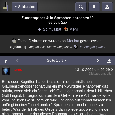
Spiritualität
Bereiche
Zungengebet & In Sprachen sprechen !?
55 Beiträge
Echtzeit
Diskussionen
Blogs
Videos
Statistiken
Spiritualität
Mehr
Chat
Wiki
Neuigkeiten
Diese Diskussion wurde von
Merlina
geschlossen.
meine Rubriken
Begründung:
Doppelt. Bitte hier weiter posten:
Die Zungensprache
Menschen
Wissenschaft
Politik
Mystery
Kriminalfälle
Spiritualität
Verschwörungen
Technologie
Ufologie
Seite
1
/ 3
Natur
nemo
Umfragen
Unterhaltung
13.10.2004 um 02:29
Diskussionsleiter
weitere Rubriken
Bei diesen Begriffen handelt es sich in der christlichen
Philosophie
Träume
Orte
Esoterik
Literatur
Glaubensgenossenschaft um ein merkwürdiges Phänomen das
auftritt, wenn sich ein "christlich" Gläubiger absolut dem biblischen
Astronomie
Helpdesk
Gruppen
Gaming
Filme
Gott hingibt. Er begibt sich bei dem Gebet in eine Art Trance wo er
vom "heiligen Geist" befallen wird und dann auf einmal tatsächlich
anfängt in einer "unbekannten" Sprache zu sprechen oder zu
Musik
Clash
Verbesserungen
Allmystery
English
beten. Was der Inhalt des Gebets dann wiedergibt weiß ich leider
Übersichten
nicht, sondern nur das dieses Phänomen existiert da ich sowas