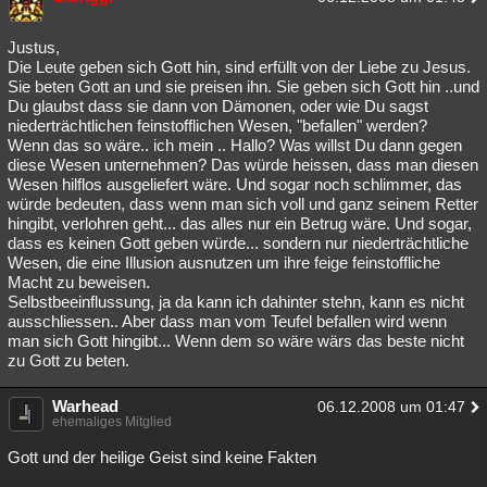
Justus,
Die Leute geben sich Gott hin, sind erfüllt von der Liebe zu Jesus.
Sie beten Gott an und sie preisen ihn. Sie geben sich Gott hin ..und
Du glaubst dass sie dann von Dämonen, oder wie Du sagst
niederträchtlichen feinstofflichen Wesen, "befallen" werden?
Wenn das so wäre.. ich mein .. Hallo? Was willst Du dann gegen
diese Wesen unternehmen? Das würde heissen, dass man diesen
Wesen hilflos ausgeliefert wäre. Und sogar noch schlimmer, das
würde bedeuten, dass wenn man sich voll und ganz seinem Retter
hingibt, verlohren geht... das alles nur ein Betrug wäre. Und sogar,
dass es keinen Gott geben würde... sondern nur niederträchtliche
Wesen, die eine Illusion ausnutzen um ihre feige feinstoffliche
Macht zu beweisen.
Selbstbeeinflussung, ja da kann ich dahinter stehn, kann es nicht
ausschliessen.. Aber dass man vom Teufel befallen wird wenn
man sich Gott hingibt... Wenn dem so wäre wärs das beste nicht
zu Gott zu beten.
Warhead
06.12.2008 um 01:47
ehemaliges Mitglied
Gott und der heilige Geist sind keine Fakten