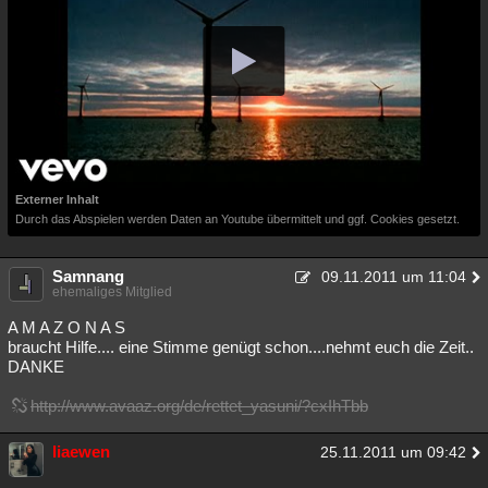
Externer Inhalt
Durch das Abspielen werden Daten an Youtube übermittelt und ggf. Cookies gesetzt.
Samnang
09.11.2011 um 11:04
ehemaliges Mitglied
A M A Z O N A S
braucht Hilfe.... eine Stimme genügt schon....nehmt euch die Zeit..
DANKE
http://www.avaaz.org/de/rettet_yasuni/?cxIhTbb
liaewen
25.11.2011 um 09:42