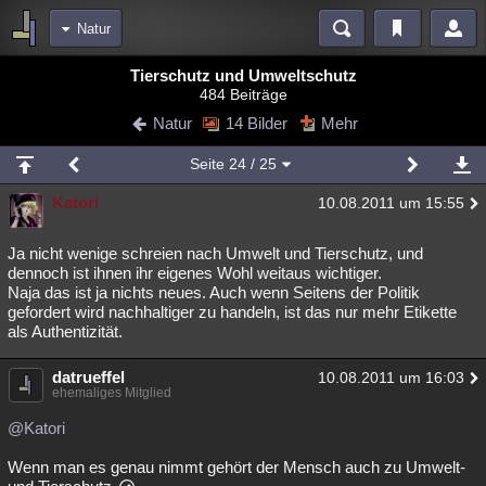
Natur
Bereiche
Tierschutz und Umweltschutz
484 Beiträge
Echtzeit
Diskussionen
Blogs
Videos
Statistiken
Natur
14 Bilder
Mehr
Chat
Wiki
Neuigkeiten
Seite
24
/ 25
meine Rubriken
Katori
10.08.2011 um 15:55
Menschen
Wissenschaft
Politik
Mystery
Kriminalfälle
Spiritualität
Verschwörungen
Technologie
Ufologie
Ja nicht wenige schreien nach Umwelt und Tierschutz, und
dennoch ist ihnen ihr eigenes Wohl weitaus wichtiger.
Naja das ist ja nichts neues. Auch wenn Seitens der Politik
Natur
Umfragen
Unterhaltung
gefordert wird nachhaltiger zu handeln, ist das nur mehr Etikette
weitere Rubriken
als Authentizität.
Philosophie
Träume
Orte
Esoterik
Literatur
datrueffel
10.08.2011 um 16:03
ehemaliges Mitglied
Astronomie
Helpdesk
Gruppen
Gaming
Filme
@Katori
Musik
Clash
Verbesserungen
Allmystery
English
Wenn man es genau nimmt gehört der Mensch auch zu Umwelt-
Übersichten