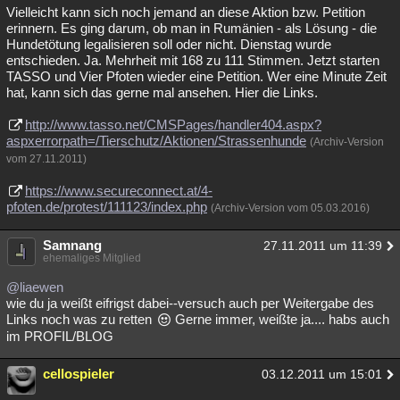
Vielleicht kann sich noch jemand an diese Aktion bzw. Petition
erinnern. Es ging darum, ob man in Rumänien - als Lösung - die
Hundetötung legalisieren soll oder nicht. Dienstag wurde
entschieden. Ja. Mehrheit mit 168 zu 111 Stimmen. Jetzt starten
TASSO und Vier Pfoten wieder eine Petition. Wer eine Minute Zeit
hat, kann sich das gerne mal ansehen. Hier die Links.
http://www.tasso.net/CMSPages/handler404.aspx?
aspxerrorpath=/Tierschutz/Aktionen/Strassenhunde
(Archiv-Version
vom 27.11.2011)
https://www.secureconnect.at/4-
pfoten.de/protest/111123/index.php
(Archiv-Version vom 05.03.2016)
Samnang
27.11.2011 um 11:39
ehemaliges Mitglied
@liaewen
wie du ja weißt eifrigst dabei--versuch auch per Weitergabe des
Links noch was zu retten
Gerne immer, weißte ja.... habs auch
im PROFIL/BLOG
cellospieler
03.12.2011 um 15:01