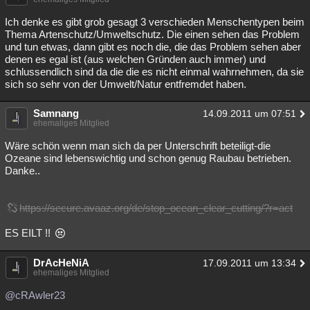
Ich denke es gibt grob gesagt 3 verschieden Menschentypen beim
Thema Artenschutz/Umweltschutz. Die einen sehen das Problem
und tun etwas, dann gibt es noch die, die das Problem sehen aber
denen es egal ist (aus welchen Gründen auch immer) und
schlussendlich sind da die die es nicht einmal wahrnehmen, da sie
sich so sehr von der Umwelt/Natur entfremdet haben.
Samnang
14.09.2011 um 07:51
ehemaliges Mitglied
Wäre schön wenn man sich da per Unterschrift beteiligt-die
Ozeane sind lebenswichtig und schon genug Raubau betrieben.
Danke..
https://secure.avaaz.org/de/stop_ocean_clear_cutting/?r=act
ES EILT !!
DrAcHeNiA
17.09.2011 um 13:34
ehemaliges Mitglied
@cRAwler23